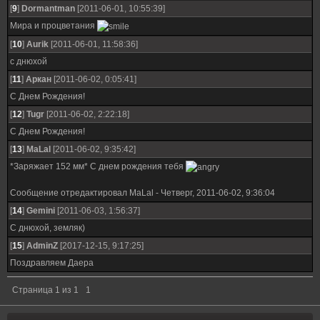
[
9
]
Dormantman
[2011-06-01, 10:55:39]
Мира и процветания
[
10
]
Aurik
[2011-06-01, 11:58:36]
с днюхой
[
11
]
Аркан
[2011-06-02, 0:05:41]
С Днем Рождения!
[
12
]
Tugr
[2011-06-02, 2:22:18]
C Днем Рождения!
[
13
]
MaLal
[2011-06-02, 9:35:42]
*Заряжает 152 мм* С днем рождения тебя
Сообщение отредактировал
MaLal
-
Четверг, 2011-06-02, 9:36:04
[
14
]
Gemini
[2011-06-03, 1:56:37]
С днюхой, земляк)
[
15
]
AdminZ
[2017-12-15, 9:17:25]
Поздравляем Даера
Страница
1
из
1
1