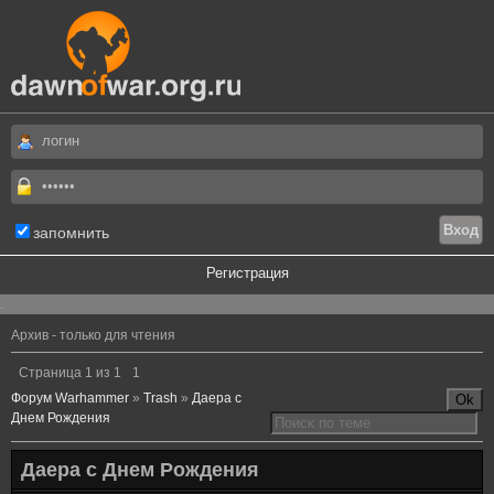
запомнить
Регистрация
.
Архив - только для чтения
Страница
1
из
1
1
Форум Warhammer
»
Trash
»
Даера с
Днем Рождения
Даера с Днем Рождения