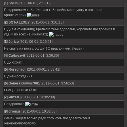
[
1
]
Solun
[2011-06-01, 2:53:12]
Поздравляем тебя! Желаю тебе побольше пушку и потолще
броню,старик
[
2
]
SGT-ALEXEY
[2011-06-01, 3:01:18]
С Днем Рождения)) Крепкого тебе здоровья, хорошего настроения и
удачи во всех начинаниях))
[
3
]
Jerico
[2011-06-01, 3:16:01]
Не спать на посту, солдат! С праздником, Леман)
[
4
]
Саблезуб
[2011-06-01, 3:36:36]
С Днюхой!!!
[
5
]
Rorschach
[2011-06-01, 8:53:42]
С днем рождения.
[
6
]
GeneralGrivys7081
[2011-06-01, 9:56:53]
ГРАЦ С ДНЮХОЙ !!!!
[
7
]
Интел
[2011-06-01, 10:05:38]
Поздравляю
[
8
]
dronius
[2011-06-01, 10:32:53]
Леман защел только ради того чтоб поздравить тебя
ололололлолололо