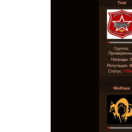
Trial
Группа:
Проверенн
Награды:
Репутация:
6
Статус:
Offli
Wolfram