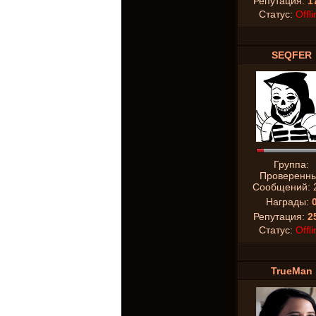
Репутация:
1
Статус:
Offli
SEQFER
Группа:
Проверенн
Сообщений:
Награды:
Репутация:
2
Статус:
Offli
TrueMan