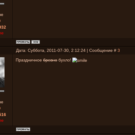
ые
0
932
ne
Дата: Суббота, 2011-07-30, 2:12:24 | Сообщение #
3
Праздничное
бревно
бухло!
ые
0
516
ne