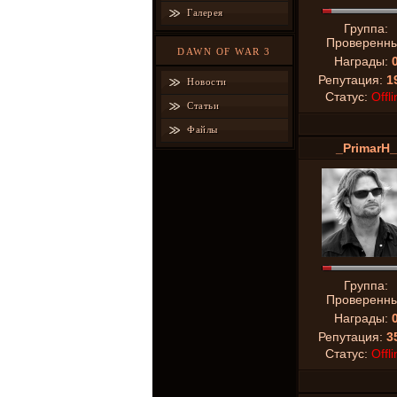
Галерея
Группа:
Проверенн
DAWN OF WAR 3
Награды:
Репутация:
1
Новости
Статус:
Offli
Статьи
Файлы
_PrimarH_
Группа:
Проверенн
Награды:
Репутация:
3
Статус:
Offli