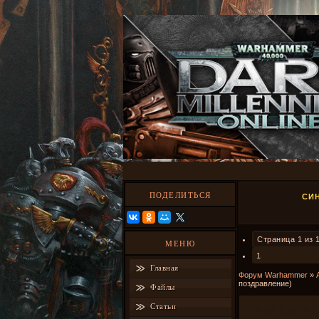
ПОДЕЛИТЬСЯ
СИ
Страница
1
из
МЕНЮ
1
Главная
Форум Warhammer
»
поздравление)
Файлы
Статьи
Синра с днём 