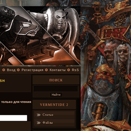
✪
Вход
✪
Регистрация
✪
Контакты
✪
RsS
ПОИСК
ASH
- только для чтения
VERMINTIDE 2
Статьи
Файлы