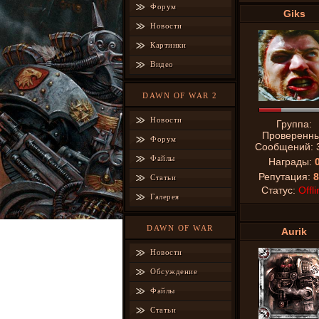
Форум
Giks
Новости
Картинки
Видео
DAWN OF WAR 2
Новости
Группа:
Проверенн
Форум
Сообщений:
Файлы
Награды:
Репутация:
8
Статьи
Статус:
Offli
Галерея
DAWN OF WAR
Aurik
Новости
Обсуждение
Файлы
Статьи