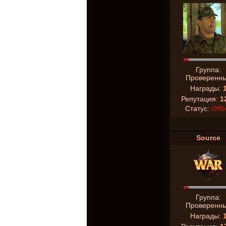
Группа:
Проверенн
Награды:
Репутация:
1
Статус:
Offli
Source
Группа:
Проверенн
Награды: