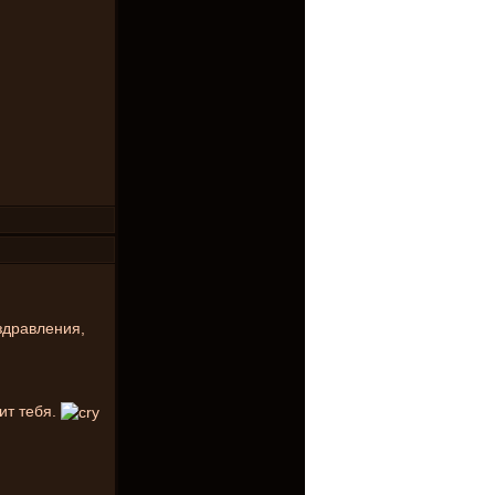
здравления,
ит тебя.