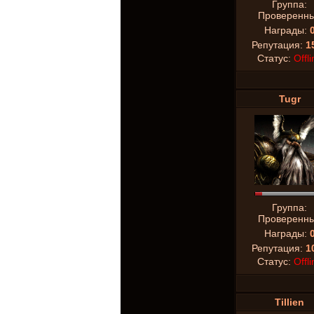
Группа:
Проверенн
Награды:
Репутация:
1
Статус:
Offli
Tugr
Группа:
Проверенн
Награды:
Репутация:
1
Статус:
Offli
Tillien