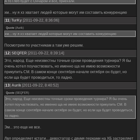
А то Глеб будет с Ончаром и всё, приехали.
хм... ну я хз хватает людей которые могут им составить конкуренцию
[
11
]
TurKy
[2011-09-22, 8:36:06]
Quote
(
Aurik
)
хм... ну я хз хватает людей которые могут им составить конкуренцию
Посмотрим по участникам а там уже решим.
[
12
]
SEQFER
[2011-09-22, 8:39:14]
Это, народ. Еще неизвестны точные сроки проведения турнира? Я бы
очень хотел поучаствовать, но именно ща не имею возможности
прикупить СМ. В самом конце сентября-начале октября он будет, но
если ща будет проводиться, то ладно.
[
13
]
Aurik
[2011-09-22, 8:40:52]
Quote
(
SEQFER
)
Это, народ. Еще неизвестны точные сроки проведения турнира? Я бы очень
хотел поучаствовать, но именно ща не имею возможности прикупить СМ. В
самом конце сентября-начале октября он будет, но если ща будет проводиться,
то ладно.
Эм... это еще не все.
Лвл определяет кстати... девостатор с двумя перками на ХБ застреляет