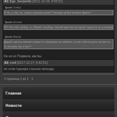
[
41
]
Ego_Serpentis
[2011-10-26, 9:59:31]
Quote
(
TurKy
)
Х*ле, у нас чо, своих игроков мало? Нахера нубьё всякое брать?
Quote
(
Anchar
)
ПС На счёт нубла, хз. Может вообще лютый мастер который тащится по ультрам
Quote
(
MaLal
)
Давай завтра немного вместе поиграем на паблике, если собсна руки на месте,
то почему бы и нет?
Он не из Подвала, как бы.
[
42
]
conf
[2017-12-27, 6:42:51]
об этом турнире слагали легенды
Страница
1
из
1
1
Главная
Новости