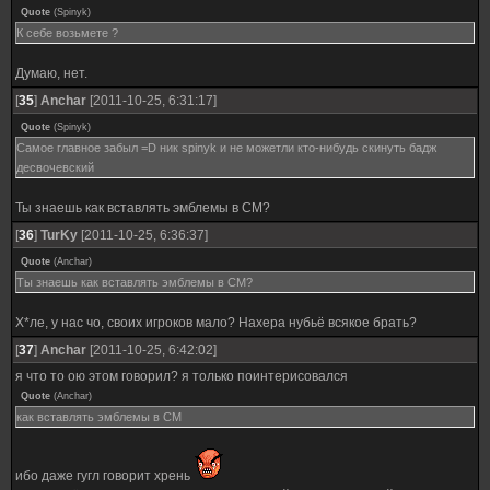
Quote
(
Spinyk
)
К себе возьмете ?
Думаю, нет.
[
35
]
Anchar
[2011-10-25, 6:31:17]
Quote
(
Spinyk
)
Самое главное забыл =D ник spinyk и не можетли кто-нибудь скинуть бадж
десвочевский
Ты знаешь как вставлять эмблемы в СМ?
[
36
]
TurKy
[2011-10-25, 6:36:37]
Quote
(
Anchar
)
Ты знаешь как вставлять эмблемы в СМ?
Х*ле, у нас чо, своих игроков мало? Нахера нубьё всякое брать?
[
37
]
Anchar
[2011-10-25, 6:42:02]
я что то ою этом говорил? я только поинтерисовался
Quote
(
Anchar
)
как вставлять эмблемы в СМ
ибо даже гугл говорит хрень