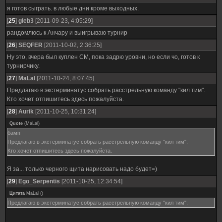
я готов сыграть. в любые дни кроме выходных.
[
25
]
gleb3
[2011-09-23, 4:05:29]
рандомлюсь к Анчару и выигрываю турнир
[
26
]
SEQFER
[2011-10-02, 2:36:25]
Ну это, вчера был куплен СМ, пока задрю уровни, но если чо, готов к
турнирчику.
[
27
]
MaLal
[2011-10-24, 8:07:45]
Предлагаю в экстерминатус собрать расстрельную команду "кил тим".
Кто хочет отпишитесь здесь пожалуйста.
[
28
]
Aurik
[2011-10-25, 10:31:24]
Quote
(
MaLal
)
бамп
Предлагаю в экстерминатус собрать расстрельную команду "кил тим".
Кто хочет отпишитесь здесь пожалуйста.
Я за... только черного щита нарисовать надо будет=)
[
29
]
Ego_Serpentis
[2011-10-25, 12:34:54]
Цитата
MaLal
(
)
Предлагаю в экстерминатус собрать расстрельную команду "кил тим".