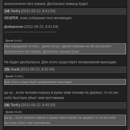
аналогичного без перков. Дисбаланс команд будет
[
14
]
TurKy
[2011-09-22, 8:41:54]
SEQFER
, пока собираем тупо желающих.
Добавлено
(2011-09-22, 8:41:54)
---------------------------------------------
Quote
(
Aurik
)
Лвл определяет кстати... девостатор с двумя перками на ХБ застреляет
аналогичного без перков. Дисбаланс команд будет
Не будет дисбаланса. Для этого существует копирование выкладки.
[
15
]
Aurik
[2011-09-22, 8:42:46]
Quote
(
TurKy
)
Для этого существует копирование выкладки.
да ну... если человек ниразу в руках хеви плазму не держал, то он ею
себя быстрее убьет чем противника
[
16
]
TurKy
[2011-09-22, 8:45:20]
Quote
(
Aurik
)
да ну... если человек ниразу в руках хеви плазму не держал, то он ею себя
быстрее убьет чем противника