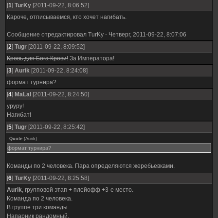
[
1
]
TurKy
[2011-09-22, 8:06:52]
Кароче, отписываемся, кто хочет нагибать.
Сообщение отредактировал
TurKy
-
Четверг, 2011-09-22, 8:07:06
[
2
]
Tugr
[2011-09-22, 8:09:52]
Кровь для Бога Крови!
За Императора!
[
3
]
Aurik
[2011-09-22, 8:24:08]
формат турнира?
[
4
]
MaLal
[2011-09-22, 8:24:50]
уруру!
Нагибат!
[
5
]
Tugr
[2011-09-22, 8:25:42]
Quote
(
Aurik
)
формат турнира?
Команды по 2 человека. Пара определяются жеребьевками.
[
6
]
TurKy
[2011-09-22, 8:25:58]
Aurik
, групповой этап + плейофф +3-е место.
Команда по 2 человека.
В группе три команды.
Напарник рандомный.