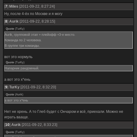
[
7
]
Miles
[2011-09-22, 8:27:24]
Ну, после 4-ёх по Москве и я могу
[
8
]
Aurik
[2011-09-22, 8:28:15]
Quote
(
TurKy
)
Aurik, групповой этап + плейофф +3-е место.
Команда по 2 человека.
В группе три команды.
вот это нормуль
Quote
(
TurKy
)
Напарник рандомный.
а вот это х*ень
[
9
]
TurKy
[2011-09-22, 8:32:20]
Quote
(
Aurik
)
а вот это х*ень
Нет не хрень. А то Глеб будет с Ончаром и всё, приехали. Можно не
играть вааще.
[
10
]
Aurik
[2011-09-22, 8:33:23]
Quote
(
TurKy
)