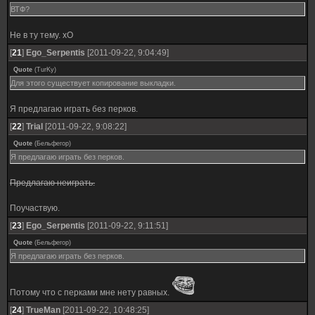
ВТФ?
Не в ту тему. хО
[
21
]
Ego_Serpentis
[2011-09-22, 9:04:49]
Quote
(
TurKy
)
Для этого существует копирование выкладки.
Я предлагаю играть без перков.
[
22
]
Trial
[2011-09-22, 9:08:22]
Quote
(
Бельфегор
)
Я предлагаю играть без перков.
Предлагаю неиграть.
Поучаствую.
[
23
]
Ego_Serpentis
[2011-09-22, 9:11:51]
Quote
(
Бельфегор
)
Я предлагаю играть без перков.
Потому что с перками мне нету равных.
[
24
]
TrueMan
[2011-09-22, 10:48:25]