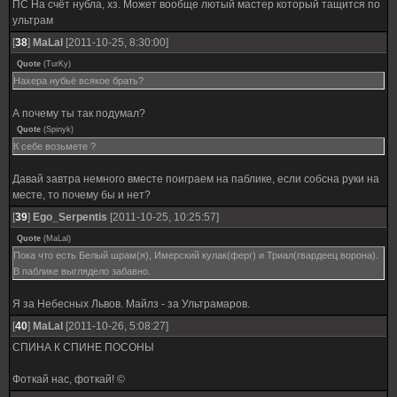
ПС На счёт нубла, хз. Может вообще лютый мастер который тащится по
ультрам
[
38
]
MaLal
[2011-10-25, 8:30:00]
Quote
(
TurKy
)
Нахера нубьё всякое брать?
А почему ты так подумал?
Quote
(
Spinyk
)
К себе возьмете ?
Давай завтра немного вместе поиграем на паблике, если собсна руки на
месте, то почему бы и нет?
[
39
]
Ego_Serpentis
[2011-10-25, 10:25:57]
Quote
(
MaLal
)
Пока что есть Белый шрам(я), Имерский кулак(ферг) и Триал(гвардеец ворона).
В паблике выглядело забавно.
Я за Небесных Львов. Майлз - за Ультрамаров.
[
40
]
MaLal
[2011-10-26, 5:08:27]
СПИНА К СПИНЕ ПОСОНЫ
Фоткай нас, фоткай! ©