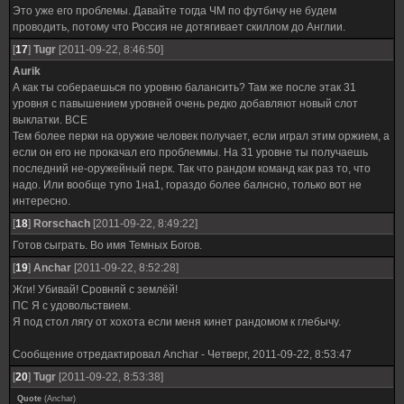
Это уже его проблемы. Давайте тогда ЧМ по футбичу не будем
проводить, потому что Россия не дотягивает скиллом до Англии.
[
17
]
Tugr
[2011-09-22, 8:46:50]
Aurik
А как ты собераешься по уровню балансить? Там же после этак 31
уровня с павышением уровней очень редко добавляют новый слот
выклатки. ВСЕ
Тем более перки на оружие человек получает, если играл этим оржием, а
если он его не прокачал его проблеммы. На 31 уровне ты получаешь
последний не-оружейный перк. Так что рандом команд как раз то, что
надо. Или вообще тупо 1на1, гораздо более балнсно, только вот не
интересно.
[
18
]
Rorschach
[2011-09-22, 8:49:22]
Готов сыграть. Во имя Темных Богов.
[
19
]
Anchar
[2011-09-22, 8:52:28]
Жги! Убивай! Сровняй с землёй!
ПС Я с удовольствием.
Я под стол лягу от хохота если меня кинет рандомом к глебычу.
Сообщение отредактировал
Anchar
-
Четверг, 2011-09-22, 8:53:47
[
20
]
Tugr
[2011-09-22, 8:53:38]
Quote
(
Anchar
)