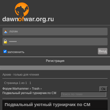
запомнить
Регистрация
.
Архив - только для чтения
Страница
1
из
1
1
Форум Warhammer
»
Trash
»
Подвальный уютный турнирчик по СМ
Подвальный уютный турнирчик по СМ