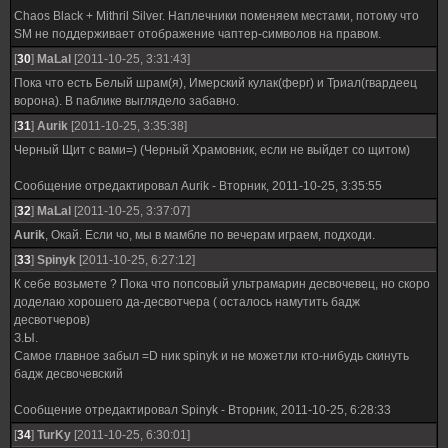
Chaos Black + Mithril Silver. Наплечники поменяем местами, потому что
SM не поддерживает отображение чаптер-символов на правом.
[
30
]
MaLal
[2011-10-25, 3:31:43]
Пока что есть Белый шрам(я), Имерский кулак(ферг) и Триал(гвардеец
ворона). В паблике выглядело забавно.
[
31
]
Aurik
[2011-10-25, 3:35:38]
Черный Щит с вами=) (Черный Храмовник, если не выйдет со щитом)
Сообщение отредактировал
Aurik
-
Вторник, 2011-10-25, 3:35:55
[
32
]
MaLal
[2011-10-25, 3:37:07]
Aurik
, Окай. Если чо, мы в мамбле по вечерам играем, подходи.
[
33
]
Spinyk
[2011-10-25, 6:27:12]
К себе возьмете ? Пока что попсовый ультрамарин десвочевец, но скоро
доделаю хорошего да-десвотчера ( осталось намутить бадж
десвотчеров)
З.Ы.
Самое главное забыл =D ник spinyk и не можетли кто-нибудь скинуть
бадж десвочевский
Сообщение отредактировал
Spinyk
-
Вторник, 2011-10-25, 6:28:33
[
34
]
TurKy
[2011-10-25, 6:30:01]