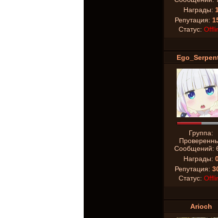
Награды:
Репутация:
1
Статус:
Offli
Ego_Serpent
Группа:
Проверенн
Сообщений:
Награды:
Репутация:
3
Статус:
Offli
Arioch