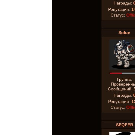
Награды:
Репутация:
1
Статус:
Offli
Solun
Группа:
Проверенн
Сообщений:
Награды:
Репутация:
1
Статус:
Offli
SEQFER