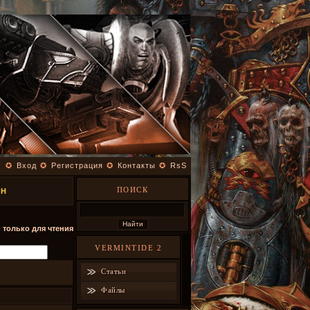
✪
Вход
✪
Регистрация
✪
Контакты
✪
RsS
ПОИСК
SH
- только для чтения
VERMINTIDE 2
Статьи
Файлы