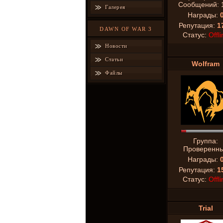
Сообщений:
Галерея
Награды:
Репутация:
1
DAWN OF WAR 3
Статус:
Offli
Новости
Статьи
Wolfram
Файлы
Группа:
Проверенн
Награды:
Репутация:
1
Статус:
Offli
Trial