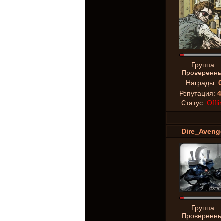
Группа:
Проверенн
Награды:
Репутация:
4
Статус:
Offli
Dire_Aveng
Группа:
Проверенн