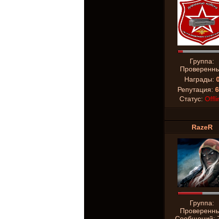
Группа:
Проверенн
Награды:
Репутация:
6
Статус:
Offli
RazeR
Группа:
Проверенн
Сообщений: