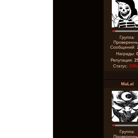
Группа:
Проверенн
Сообщений:
Награды:
Репутация:
2
Статус:
Offli
MaLal
Группа:
Проверенн