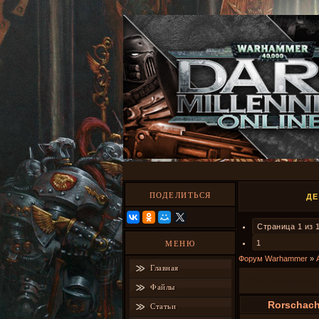
ПОДЕЛИТЬСЯ
ДЕ
Страница
1
из
1
МЕНЮ
Форум Warhammer
»
Главная
День рождения
Файлы
Rorschac
Статьи