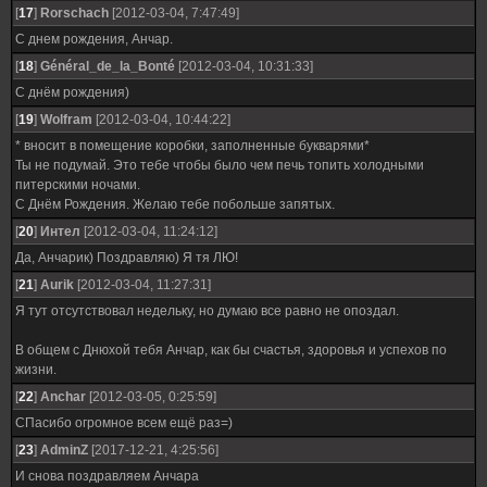
[
17
]
Rorschach
[2012-03-04, 7:47:49]
С днем рождения, Анчар.
[
18
]
Général_de_la_Bonté
[2012-03-04, 10:31:33]
С днём рождения)
[
19
]
Wolfram
[2012-03-04, 10:44:22]
* вносит в помещение коробки, заполненные букварями*
Ты не подумай. Это тебе чтобы было чем печь топить холодными
питерскими ночами.
С Днём Рождения. Желаю тебе побольше запятых.
[
20
]
Интел
[2012-03-04, 11:24:12]
Да, Анчарик) Поздравляю) Я тя ЛЮ!
[
21
]
Aurik
[2012-03-04, 11:27:31]
Я тут отсутствовал недельку, но думаю все равно не опоздал.
В общем с Днюхой тебя Анчар, как бы счастья, здоровья и успехов по
жизни.
[
22
]
Anchar
[2012-03-05, 0:25:59]
СПасибо огромное всем ещё раз=)
[
23
]
AdminZ
[2017-12-21, 4:25:56]
И снова поздравляем Анчара