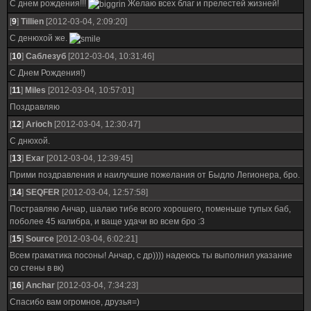
С днем рождения!!!
Желаю всех благ и прелестей жизней!
[
9
]
Tillien
[2012-03-04, 2:09:20]
С денюхой же.
[
10
]
Саблезуб
[2012-03-04, 10:31:46]
С Днем Рождения!)
[
11
]
Miles
[2012-03-04, 10:57:01]
Поздравляю
[
12
]
Arioch
[2012-03-04, 12:30:47]
С днюхой.
[
13
]
Exar
[2012-03-04, 12:39:45]
Прими поздравления и наилучшие пожелания от Быдло Легионера, бро.
[
14
]
SEQFER
[2012-03-04, 12:57:58]
Постравляю Анчар, шалаю тибе всого хорошего, поменьше тупых баб,
поболее 45 калибра, и ваще удачи во всем бро :3
[
15
]
Source
[2012-03-04, 6:02:21]
Всем граматика посоны! Анчар, с др)))) надеюсь ты выполнил указание
со стены в вк)
[
16
]
Anchar
[2012-03-04, 7:34:23]
Спасибо вам огромное, друзья=)