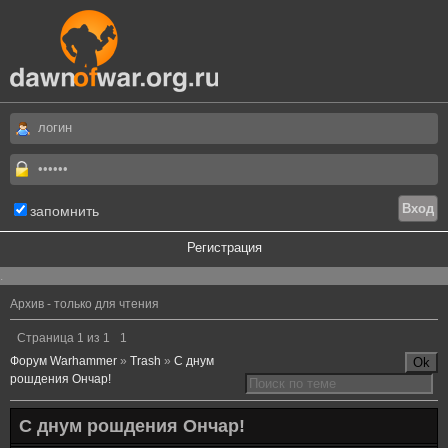
запомнить
Регистрация
.
Архив - только для чтения
Страница
1
из
1
1
Форум Warhammer
»
Trash
»
С днум
рошдения Ончар!
С днум рошдения Ончар!