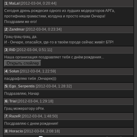
[
1
]
MaLal
[2012-03-04, 0:20:44]
Сегодня дрень рождесия одного из лудших модераторов АРГа,
протифника грамастики, колдуна и просто няшки Ончара!
Поздравим же его!
[
2
]
Zandmar
[2012-03-04, 0:23:34]
Грац-грац-грац, да.
И - Ончаре, опасайся, где-то в твоём городе сейчас живёт БТР!
[
3
]
RiD
[2012-03-04, 0:51:11]
Наша организация поздравляет тебя с днём рождения...
[
4
]
Solun
[2012-03-04, 1:22:59]
пасдрафляю тибя ,Ончарек)))
[
5
]
Ego_Serpentis
[2012-03-04, 1:28:32]
Подразвляю, Начар
[
6
]
Trial
[2012-03-04, 1:29:18]
Грац можератору оРги.
[
7
]
RazeR
[2012-03-04, 1:48:50]
Посдравляю с днем рождения!
[
8
]
Horacio
[2012-03-04, 2:08:18]