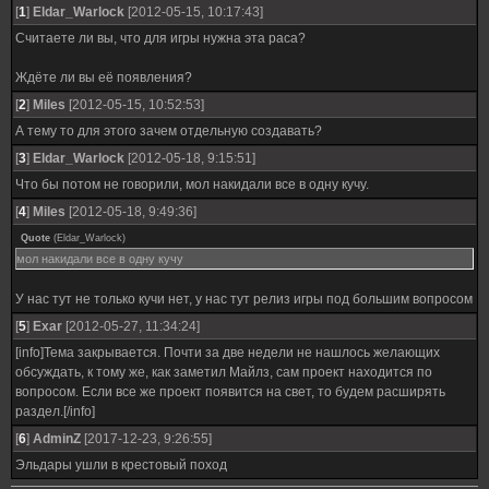
[
1
]
Eldar_Warlock
[2012-05-15, 10:17:43]
Считаете ли вы, что для игры нужна эта раса?
Ждёте ли вы её появления?
[
2
]
Miles
[2012-05-15, 10:52:53]
А тему то для этого зачем отдельную создавать?
[
3
]
Eldar_Warlock
[2012-05-18, 9:15:51]
Что бы потом не говорили, мол накидали все в одну кучу.
[
4
]
Miles
[2012-05-18, 9:49:36]
Quote
(
Eldar_Warlock
)
мол накидали все в одну кучу
У нас тут не только кучи нет, у нас тут релиз игры под большим вопросом
[
5
]
Exar
[2012-05-27, 11:34:24]
[info]Тема закрывается. Почти за две недели не нашлось желающих
обсуждать, к тому же, как заметил Майлз, сам проект находится по
вопросом. Если все же проект появится на свет, то будем расширять
раздел.[/info]
[
6
]
AdminZ
[2017-12-23, 9:26:55]
Эльдары ушли в крестовый поход