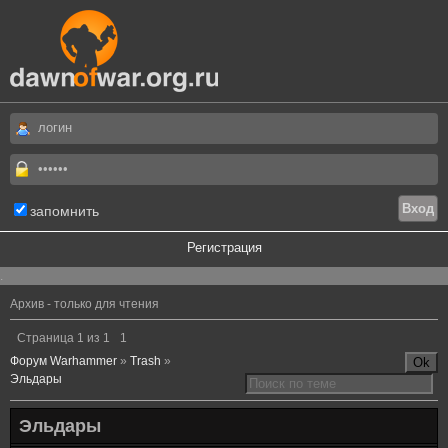
запомнить
Регистрация
.
Архив - только для чтения
Страница
1
из
1
1
Форум Warhammer
»
Trash
»
Эльдары
Эльдары