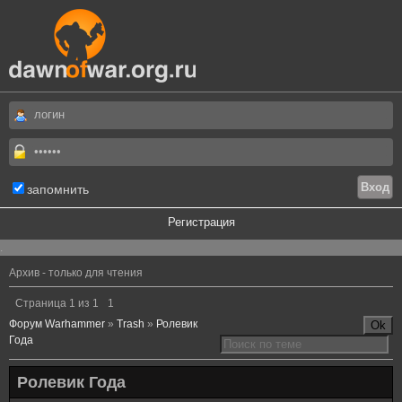
запомнить
Регистрация
.
Архив - только для чтения
Страница
1
из
1
1
Форум Warhammer
»
Trash
»
Ролевик
Года
Ролевик Года