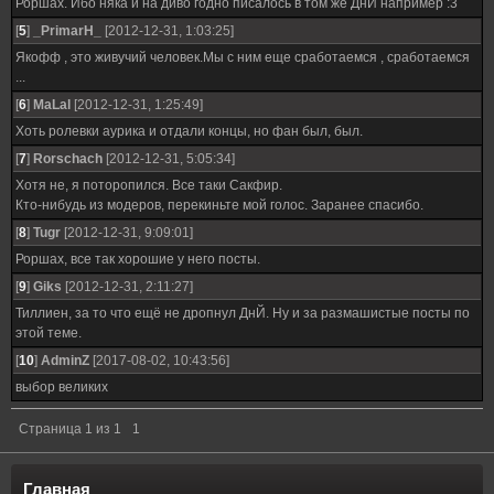
Роршах. Ибо няка и на диво годно писалось в том же ДнЙ например :3
[
5
]
_PrimarH_
[2012-12-31, 1:03:25]
Якофф , это живучий человек.Мы с ним еще сработаемся , сработаемся
...
[
6
]
MaLal
[2012-12-31, 1:25:49]
Хоть ролевки аурика и отдали концы, но фан был, был.
[
7
]
Rorschach
[2012-12-31, 5:05:34]
Хотя не, я поторопился. Все таки Сакфир.
Кто-нибудь из модеров, перекиньте мой голос. Заранее спасибо.
[
8
]
Tugr
[2012-12-31, 9:09:01]
Роршах, все так хорошие у него посты.
[
9
]
Giks
[2012-12-31, 2:11:27]
Тиллиен, за то что ещё не дропнул ДнЙ. Ну и за размашистые посты по
этой теме.
[
10
]
AdminZ
[2017-08-02, 10:43:56]
выбор великих
Страница
1
из
1
1
Главная