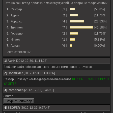
Кто на ваш вгляд приложил максимум услий на поприще графомании?
1
.
Секфер
[
1
]
[5.88%]
2
.
Аурик
[
2
]
[11.76%]
3
.
Роршах
[
4
]
[23.53%]
4
.
Тиллиен
[
7
]
[41.18%]
5
.
Горацио
[
2
]
[11.76%]
6
.
Интел
[
1
]
[5.88%]
7
.
Ариан
[
0
]
[0.00%]
Всего ответов:
17
[
1
]
Aurik
[2012-12-30, 11:14:28]
В общем сабж, обоснованные ответы в теме приветствуются.
[
2
]
Doomrider
[2012-12-30, 11:33:36]
Секвер. Почему?
For the glory of Satan of course
KUZ GREEN AR DA BEST!
YA GITZ?
[
3
]
Rorschach
[2012-12-31, 0:46:51]
Зингер.
[
4
]
SEQFER
[2012-12-31, 0:57:47]