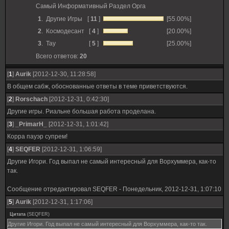
Самый Информативный Раздел Орга
1
.
Другие Игры
[
11
]
[55.00%]
2
.
Космодесант
[
4
]
[20.00%]
3
.
Тау
[
5
]
[25.00%]
Всего ответов:
20
[
1
]
Aurik
[2012-12-30, 11:28:58]
В общем сабж, обоснованные ответы в теме приветствуются.
[
2
]
Rorschach
[2012-12-31, 0:42:30]
Другие игры. Риальне большая работа проделана.
[
3
]
_PrimarH_
[2012-12-31, 1:01:42]
Корра пауэр супрем!
[
4
]
SEQFER
[2012-12-31, 1:06:59]
Другие Игори. Год выпал не самый интересный для Ворхуммера, как-то
так.
Сообщение отредактировал
SEQFER
-
Понедельник, 2012-12-31, 1:07:10
[
5
]
Aurik
[2012-12-31, 1:17:06]
Цитата
(
SEQFER
)
Другие Игори. Год выпал не самый интересный для Ворхуммера, как-то так.