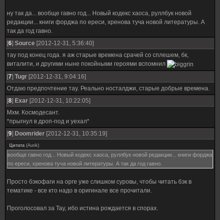
ну так да... вообще гавно год... Новый кодекс хаоса, руллбук новой
редакции... книги форджа по ереси, хренова туча новой литературы. А
так да год гавно.
[
6
]
Source
[2012-12-31, 5:36:40]
тау под конец года. я аж старые времена срачей со сплешем, бк,
виталити, и другими ныне покойными героями вспомнил
[
7
]
Tugr
[2012-12-31, 9:04:16]
Отдаю предпочтение тау. Реально носталджи, старые добрые времена.
[
8
]
Exar
[2012-12-31, 10:22:05]
Мхм. Космодесант.
*прыгнул в дроп-под и уехал*
[
9
]
Doomrider
[2012-12-31, 10:35:19]
Цитата
(
Aurik
)
вообще гавно год... Новый кодекс хаоса, руллбук новой редакции... книги форджа
по ереси, хренова туча новой литературы. А так да год гавно.
Просто бэкофаги на орге уже слишком суровы, чтобы читать бэк в
тематике - все кто надо в оригинале все прочитали.
Проголосовал за Тау, ибо истина рождается в спорах.