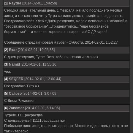
[
1
]
Rayder
[2014-02-01, 1:46:59]
Сегодня замечательный день, 1 Февраля, начало последнего месяца
зимы, и так совпало что у Тугра сегодня днюха, придётся поздравлять.
Поздравляю тебя Хлеб с Днём рождения, желаю исполнения желаний и
*бессвязное бормотание* ...трицератопса... *ещё бессвязное
бормотание* ... и конечно хорошего настроения! С ДР кароч!
Сообщение отредактировал
Rayder
-
Суббота, 2014-02-01, 1:52:27
[
2
]
Exar
[2014-02-01, 10:08:55]
С днем рождения, Тугре. Всех тебе ништяков и плюшек.
[
3
]
Namid
[2014-02-01, 11:55:10]
ура.
[
4
]
SEQFER
[2014-02-01, 12:00:44]
Поздравляю ТУгр =3
[
5
]
Calipso
[2014-02-01, 3:07:09]
С Днем Рождения!
[
6
]
Zandmar
[2014-02-01, 6:14:06]
Тугре!!!11111расрасдва
С деньваренье!!!11111расрасдватри
Побольше ништяков, красивых и разных. Можно и одинаковых, но это не
так интересно.