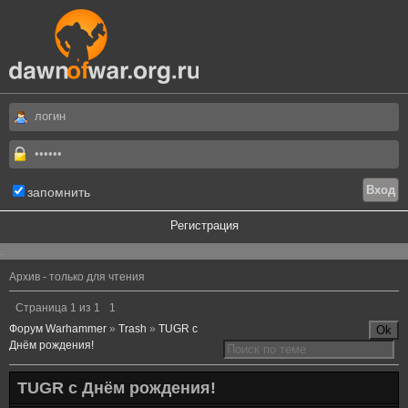
запомнить
Регистрация
.
Архив - только для чтения
Страница
1
из
1
1
Форум Warhammer
»
Trash
»
TUGR с
Днём рождения!
TUGR с Днём рождения!