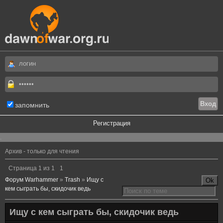
запомнить
Регистрация
.
Архив - только для чтения
Страница
1
из
1
1
Форум Warhammer
»
Trash
»
Ищу с
кем сыграть бы, скидочик ведь
Ищу с кем сыграть бы, скидочик ведь