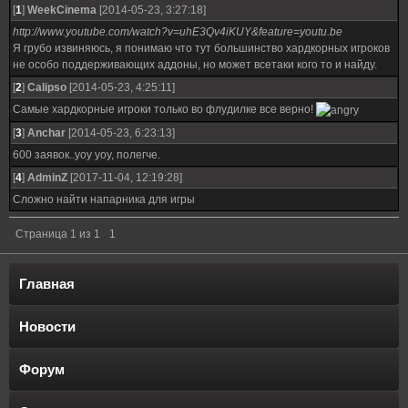
[
1
]
WeekCinema
[2014-05-23, 3:27:18]
http://www.youtube.com/watch?v=uhE3Qv4iKUY&feature=youtu.be
Я грубо извиняюсь, я понимаю что тут большинство хардкорных игроков
не особо поддерживающих аддоны, но может всетаки кого то и найду.
[
2
]
Calipso
[2014-05-23, 4:25:11]
Самые хардкорные игроки только во флудилке все верно!
[
3
]
Anchar
[2014-05-23, 6:23:13]
600 заявок..уоу уоу, полегче.
[
4
]
AdminZ
[2017-11-04, 12:19:28]
Сложно найти напарника для игры
Страница
1
из
1
1
Главная
Новости
Форум