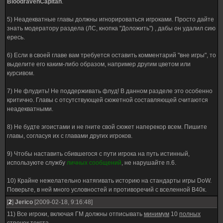
BloodravenCapitan
.
5) Неадекватные главы должны игнорироваться игроками. Просто дайте
знать модератору раздела (ЛС, кнопка "Доложить") , дабы он удалил сию
ересь.
6) Если в своей главе вам требуется оставить комментарий "вне игры", то
выделите его каким-либо образом, например другим цветом или
курсивом.
7) Не флудить! Не поддерживать флуд! В данном разделе это особенно
критично. Главы с отсутствующей сюжетной составляющей считаются
неадекватными.
8) Не будте эгоистами и не гните свой сюжет наперекор всем. Пишите
главы, согласуя их с главами других игроков.
9) Чтобы наставить сбившегося с пути игрока на путь истинный,
используюте службу
личных сообщений
, не нарушайте п.6.
10) Крайне нежелательно натягивать историю на стандарты игры DoW.
Поверьте, в ней много условностей и противоречий с вселенной В40к.
[
2
]
Jerico
[2009-02-18, 9:16:48]
11) Все игроки, включая ГМ должны отписывать
минимум
10
полных