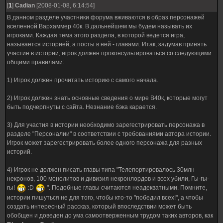
[
1
]
Cadian
[2008-01-08, 6:14:54]
В данном разделе участники форума вживаются в образ персонажей
вселенной Вархаммер 40к. В дальнейшем мы будем называть их
игроками. Каждая тема этого раздела, в которой ведется игра,
называется историей, а посты в ней - главами. Итак, задумав принять
участие в истории, игрок должен проконсультироваться со следующими
общими правилами:
1) Игрок должен прочитать историю с самого начала.
2) Игрок должен знать основные сведения о мире В40к, которые могут
быть подчерпнуты с сайта. Незнание бэка карается.
3) Для участия в истории необходимо зарегестрировать персонажа в
разделе "Персоналии" в соответствии с требованиями автора истории.
Игрок может зарегестрировать более одного персонажа для разных
историй.
4) Игрок не должен писать главы типа "Телепортировалось 30млн
некронов, 100 монолитов и дивизия некронлордов и всех убили, Гы-гы-
гы!
:D
". Подобные главы считаются неадекватными. Помните,
истории пишуться не для того, чтобы кто-то "победил всех!", а чтобы
создать интересный рассказ, который впоследствии может быть
обобщен и доведен до ума самоотверженным трудом таких авторов, как