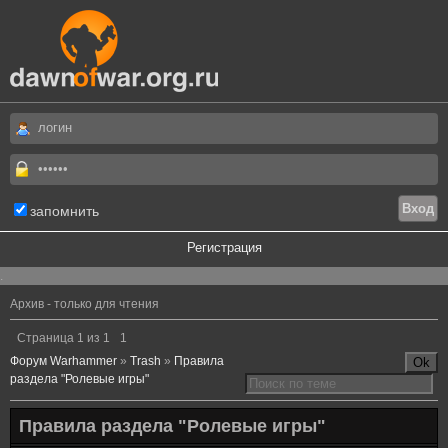
запомнить
Регистрация
.
Архив - только для чтения
Страница
1
из
1
1
Форум Warhammer
»
Trash
»
Правила
раздела "Ролевые игры"
Правила раздела "Ролевые игры"