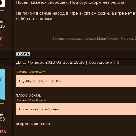
Проект кажется заброшен. Под соулшторм нет релиза.
Не пойму в стиме народ в игре висит см.скрин, а игре нет н
лобби ни в поиске
ые
16
0
9
Сообщение отредактировал
12sunflowers
-
Четверг, 
ne
Дата: Четверг, 2013-03-28, 2:15:30 | Сообщение #
6
Цитата
(
12sunflowers
)
Под соулшторм нет релиза.
плохо искал.
Цитата
(
12sunflowers
)
Проект кажется заброшен
ые
93
скорее завершен
1
553