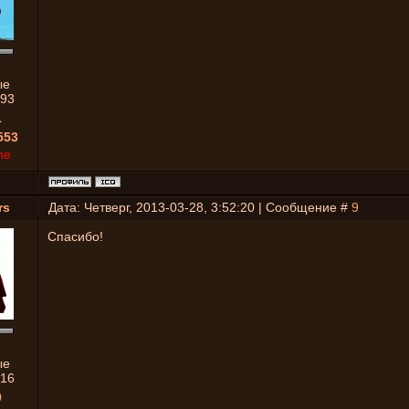
ые
93
1
553
ne
rs
Дата: Четверг, 2013-03-28, 3:52:20 | Сообщение #
9
Спасибо!
ые
16
0