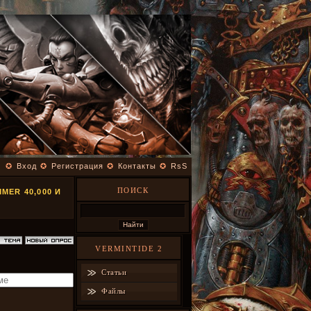
✪
Вход
✪
Регистрация
✪
Контакты
✪
RsS
ПОИСК
MER 40,000 И
VERMINTIDE 2
Статьи
Файлы