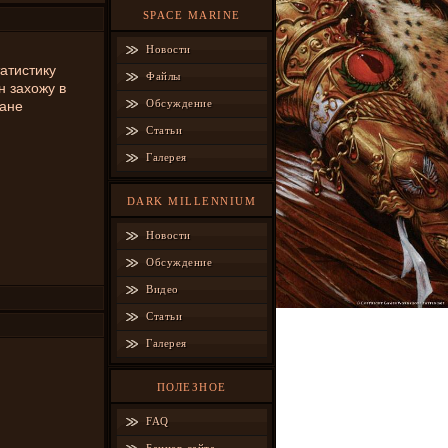
SPACE MARINE
Новости
атистику
Файлы
н захожу в
Обсуждение
лане
Статьи
Галерея
DARK MILLENNIUM
Новости
Обсуждение
Видео
Статьи
Галерея
ПОЛЕЗНОЕ
FAQ