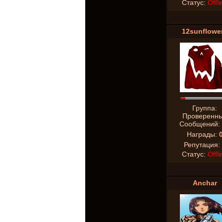
Статус:
Offli
12sunflowe
Группа:
Проверенн
Сообщений:
Награды:
Репутация:
Статус:
Offli
Anchar