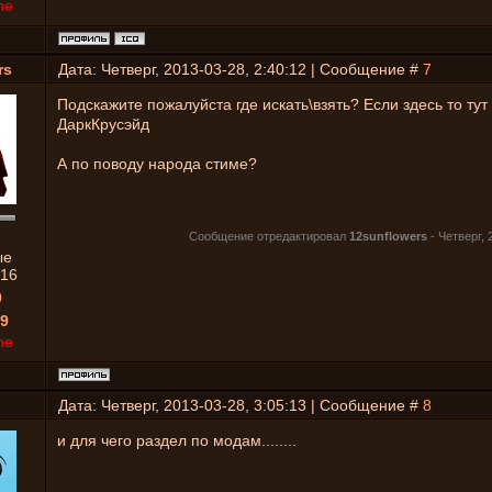
ne
rs
Дата: Четверг, 2013-03-28, 2:40:12 | Сообщение #
7
Подскажите пожалуйста где искать\взять? Если здесь то тут
ДаркКрусэйд
А по поводу народа стиме?
Сообщение отредактировал
12sunflowers
-
Четверг, 
ые
16
0
9
ne
Дата: Четверг, 2013-03-28, 3:05:13 | Сообщение #
8
и для чего раздел по модам........