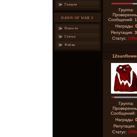
Галерея
Группа:
Проверенн
DAWN OF WAR 3
Сообщений:
1
Награды:
Новости
Репутация:
3
Статьи
Статус:
Offli
Файлы
12sunflowe
Группа:
Проверенн
Сообщений:
Награды:
Репутация:
Статус:
Offli