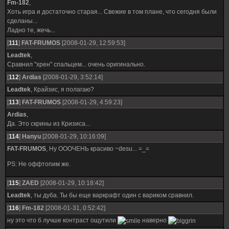
Fm-182
,
Хоть игра и достаточно старая... Свежие в том плане, что сегодня были
сделаны...
Ладно те, жечь...
[
111
]
FAT-FRUMOS
[2008-01-29, 12:59:53]
Leadtek
,
Сравнил "хрен" спальцем... очень оригинально.
[
112
]
Ardias
[2008-01-29, 3:52:14]
Leadtek
, Крайзис, я полагаю?
[
113
]
FAT-FRUMOS
[2008-01-29, 4:59:23]
Ardias
,
Да. Это скрины из Кризиса...
[
114
]
Hanyu
[2008-01-29, 10:16:09]
FAT-FRUMOS
, Ну ОООЧЕНЬ красиво ~desu... =_=
PS: Не оффтопим же.
[
115
]
ZAED
[2008-01-29, 10:18:42]
Leadtek
, ты дуба. Ты бы еще варкрафт один с вариком сравнил.
[
116
]
Fm-182
[2008-01-31, 0:52:42]
ну это что б лучше контраст ощутили
наверно