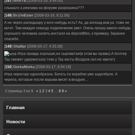
[
147
]
NARYB
[2008-03-16, 8:44:00]
слышьте а реклама на форуме разрешина???
[
148
]
Br@inEater
[2008-03-16, 9:11:56]
А не через рапидшару у кого-нибудь есть? Ах, да аплоад.ком.уа. тоже не
катит. Там каждую секунду подключение рвет. Очень прошу какого-нибудь
хорошего человека залить инсталл на depositfiles, к примеру. Заранее
спасибо.
[
149
]
Shalliar
[2008-03-17, 4:35:28]
Игра правда хорошая,но сыроватая(в этом вы правы).А болтер
Тау сможет удержать(ну токо у Тау касты Воздуха сил не хватит)
[
150
]
GorkaMorka
[2008-03-17, 6:54:19]
Игра чересчур однообразна. Бегать по кораблю уже задолбало. А
черепа, которые после взрыва висят в воздухе...
Страница
3
из
9
«
1
2
3
4
5
…
8
9
»
Главная
Новости