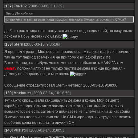
[
137
]
Fm-182
[2008-03-08, 2:11:39]
Quote
(
GorkaMorka
)
Кстати чё это там за ракетница подозрительная с 8-мью патронами у СМов?
да блин ракетница енто. как у тактических подразделений, но визуально
похожа на обыкновенную базуку
[
138
]
Stern
[2008-03-13, 9:06:36]
Я прошел 4 раза... Мне очень понравилось... А насчет графы и прочего,
так на тот период времени я не припомню ни одной игры по
Вахе...Народ, кто нибудь может мне внятно обьяснить НАФИГА там
мельту
положили??? Я ее только против демона в конце применял -
демону не понравилось, а мне очень
Сообщение отредактировал
Stern
-
Четверг, 2008-03-13, 9:08:06
[
139
]
Maximuzs
[2008-03-14, 10:18:50]
Тут как-то спрашивали как завалить демона в конце. Мой рецепт:
карабин с подствольником закидываете его гранатами желательно
всеми которые есть, затём его добиваете из пулемёта или из карабина.
Я лично так делал и завлил его. Но СМ в игре - жуть их трудно замочить
особенно когда нет гранат и оружия СМ.
[
140
]
PusistiK
[2008-03-14, 3:30:53]
я у
GorkaMorka
, поиграл.ЖЖЕСТЬ!как она есть.месилово жестче чем в