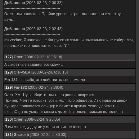
Добавлено
(2008-02-23, 2:00:33)
---------------------------------------------
Олег
, там написано. Пройди уровень с рангом, выполни секретную
цель...
Добавлено
(2008-02-23, 2:02:43)
---------------------------------------------
Inkvezitor
, Я конечно не бог русского языка и подкалывать не собирался,
но инквизитор пишется-то через "И"
[
127
]
Олег
[2008-02-23, 10:35:18]
А сикретные задания все скажиш
[
128
]
CH@$ER
[2008-02-24, 6:36:15]
Fm-182
, спасибо, это действительно помогло
[
129
]
Fm-182
[2008-02-24, 7:38:40]
Олег
, Хм.. Ну вообщето там те по рации говорится.
Пример: Чел те говорит: убей, мол, того офицера. Из открытой двери
бункера появляется офицер и бежит в другую. Успел добежать -
низачОт, а не успел, в связи с дыркой в голове - миссия выполнена.
[
130
]
Олег
[2008-02-24, 9:25:05]
Я имею в виду другие у меня что их не говорят
[
131
]
Gharosh
[2008-02-25, 5:36:03]