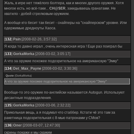
Жаль, в игре нет тяжёлого болтера, как и многих другого оружия. Хотя
многое есть. но всё-таки...
CH@$ER
, закидываешь гранатами. Не
хватило - добей стрелковым оружием.
А вообще кто бесит так бесит - снайперы на "снайперском" уровне. Или
одержимые дредноуты Хаоса.
[
132
]
Pain
[2008-02-26, 3:57:32]
Я когда то давно играл , очень интересная игра ! Еще раз поиграл бы
[
133
]
GorkaMorka
[2008-03-02, 3:05:17]
А что за оружие похожее подозрительное на американскую "Эмку"
[
134
]
Det_Max_Payne
[2008-03-02, 3:30:36]
Quote
(
GorkaMorka
)
А что за оружие похожее подозрительное на американскую "Эмку"
Вообще-то это оружие по-английски называется Autogun. Используют
десантные подразделения.
[
135
]
GorkaMorka
[2008-03-06, 2:32:22]
Прикольная вещь, а я подумал что стаббер. Кстати чё это там за
ракетница подозрительная с 8-мью патронами у СМов?
[
136
]
Олег
[2008-03-07, 12:47:30]
скрины покажи и мы скажим