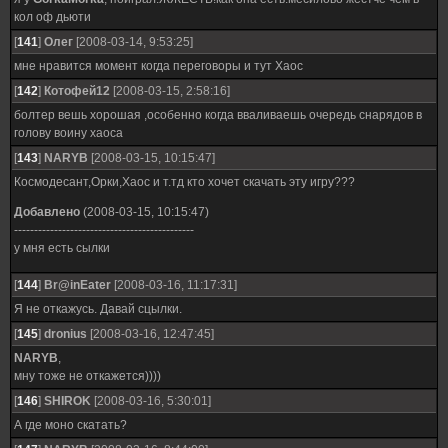
кол оф дьюти
[
141
]
Олег
[2008-03-14, 9:53:25]
мне нравится момент когда переговоры и тут Хаос
[
142
]
Котофей12
[2008-03-15, 2:58:16]
болтер вешь хорошая ,особенно когда вваливаешь очередь снарядов в
голову воину хаоса
[
143
]
NARYB
[2008-03-15, 10:15:47]
Космодесант,Орки,Хаос и т.тд кто хочет скачать эту игру???
Добавлено
(2008-03-15, 10:15:47)
---------------------------------------------
у мня есть сылки
[
144
]
Br@inEater
[2008-03-16, 11:17:31]
Я не откажусь. Давай сцылки.
[
145
]
dronius
[2008-03-16, 12:47:45]
NARYB
,
мну тоже не откажется))))
[
146
]
SHIROK
[2008-03-16, 5:30:01]
А где моно скатать?