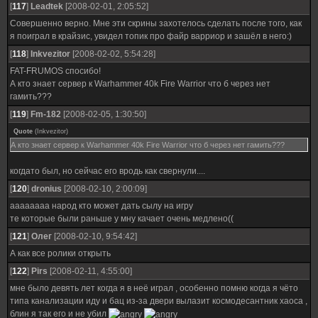
[
117
]
Leadtek
[2008-02-01, 2:05:52]
Совершенно верно. Мне эти скрины захотелось сделать после того, как
я поиграл в крайзис, увидел топик про файр варриор и зашёл в него:)
[
118
]
Inkvezitor
[2008-02-02, 5:54:28]
FAT-FRUMOS спосибо!
А кто знает сервер к Warhammer 40k Fire Warrior что б через нет
гамить???
[
119
]
Fm-182
[2008-02-05, 1:30:50]
Quote
(
Inkvezitor
)
А кто знает сервер к Warhammer 40k Fire Warrior что б через нет гамить???
когдато был, но сейчас его вродь как свернули....
[
120
]
dronius
[2008-02-10, 2:00:09]
аааааааа народ кто может дать сылу на игру
те которые были раньше у мну качает очень медлено((
[
121
]
Олег
[2008-02-10, 9:54:42]
А как все ролики открыть
[
122
]
Pirs
[2008-02-11, 4:55:00]
мне было девять лет когда я в неё играл , особенно помню когда я чёто
типа канализации иду и бац из-за двери вылазит космодесантник хаоса ,
блин я так его и не убил