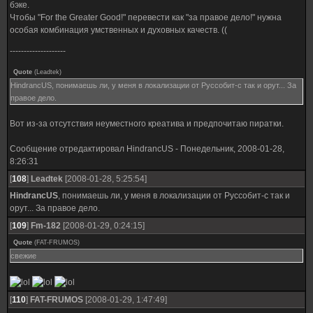
бэке.
Чтобы "For the Greater Good!" перевести как "за правое дело!" нужна
особая комбинация умственных и духовных качеств. ((
--------------------
Quote
(
Leadtek
)
HindrancUS, понимаешь ли, у меня в локализации от Руссобит-с так и орут... За
правое дело.
Вот из-за отсутствия неуместного креатива и предпочитаю пиратки.
Сообщение отредактировал
HindrancUS
-
Понедельник, 2008-01-28,
8:26:31
[
108
]
Leadtek
[2008-01-28, 5:25:54]
HindrancUS
, понимаешь ли, у меня в локализации от Руссобит-с так и
орут... За правое дело.
[
109
]
Fm-182
[2008-01-29, 0:24:15]
Quote
(
FAT-FRUMOS
)
свежие
[
110
]
FAT-FRUMOS
[2008-01-29, 1:47:49]