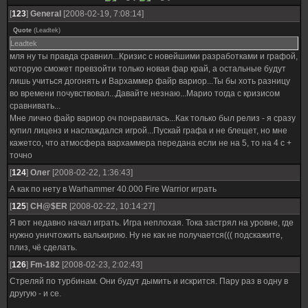
[
123
]
General
[2008-02-19, 7:08:14]
Quote
(
Leadtek
)
Leadtek
мля ну ты правда сравнил...Кризис с новейшими разработками и графой,
которую сможет превзойти только новая фар край, а остальные будут
лишь учиться догонять и Вархаммер файр вариор...Ты бы хоть разницу
во времени почувствовал...Давайте незнаю...Марио тогда с кризисом
сравнивать...
Мне лично файр вариор оч понравилась...Как только был релиз - я сразу
купил лиценз и наслаждался игрой...Пускай графа и не блещет, но мне
кажетсо, что атмосфера вархаммера передана если не на 5, то на 4 с +
точно
[
124
]
Олег
[2008-02-22, 1:36:43]
А как по нету в Warhammer 40.000 Fire Warrior играть
[
125
]
CH@$ER
[2008-02-22, 10:14:27]
Я вот недавно начал играть. Игра неплохая. Тока застрял на уровне, где
нужно уничтожить валькирию. Ну не как не получается((( подскажите,
плиз, чё сделать.
[
126
]
Fm-182
[2008-02-23, 2:02:43]
Стреляй по турбинам. Они будут дымить и искрится. Пару раз в одну в
другую - и се.