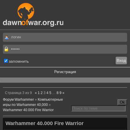
запомнить
Регистрация
.
Страница
3
из
9
«
1
2
3
4
5
…
8
9
»
Форум Warhammer
»
Компьютерные
игры по Warhammer 40,000
»
Warhammer 40.000 Fire Warrior
Warhammer 40.000 Fire Warrior