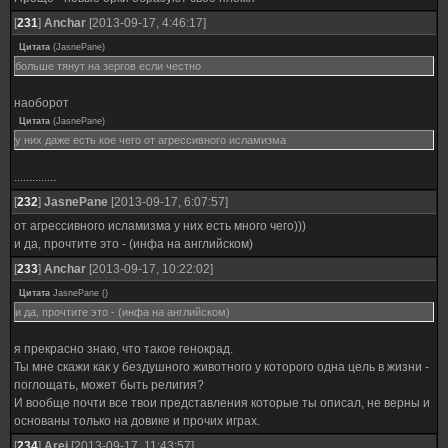
[
231
]
Anchar
[2013-09-17, 4:46:17]
Цитата
(
JasnePane
)
больше тянут на зергов если честно
наоборот
Цитата
(
JasnePane
)
у них даже есть кое чего от агрессивного исламизма
..............
[
232
]
JasnePane
[2013-09-17, 6:07:57]
от агрессивного исламизма у них есть много чего)))
и да, прочтите это - (инфа на английском)
[
233
]
Anchar
[2013-09-17, 10:22:02]
Цитата
JasnePane
(
)
и да, прочтите это - (инфа на английском)
я прекрасно знаю, что такое генокрад.
Ты мне скажи как у бездушного животного у которого одна цель в жизни -
поглощать, может быть религия?
И вообще почти все твои представления которые ты описал, не верны и
основаны только на довике и прочих играх.
[
234
]
Arei
[2013-09-17, 11:43:57]