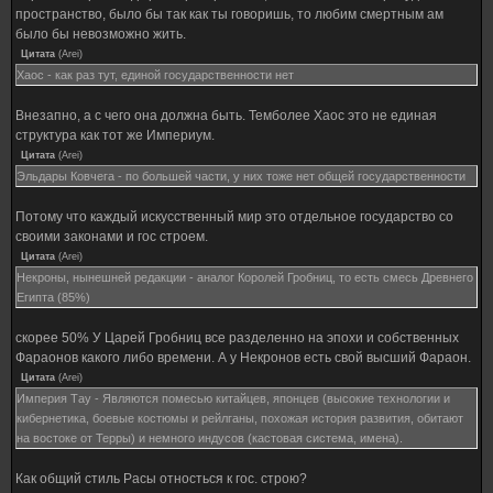
пространство, было бы так как ты говоришь, то любим смертным ам
было бы невозможно жить.
Цитата
(
Arei
)
Хаос - как раз тут, единой государственности нет
Внезапно, а с чего она должна быть. Темболее Хаос это не единая
структура как тот же Империум.
Цитата
(
Arei
)
Эльдары Ковчега - по большей части, у них тоже нет общей государственности
Потому что каждый искусственный мир это отдельное государство со
своими законами и гос строем.
Цитата
(
Arei
)
Некроны, нынешней редакции - аналог Королей Гробниц, то есть смесь Древнего
Египта (85%)
скорее 50% У Царей Гробниц все разделенно на эпохи и собственных
Фараонов какого либо времени. А у Некронов есть свой высший Фараон.
Цитата
(
Arei
)
Империя Тау - Являются помесью китайцев, японцев (высокие технологии и
кибернетика, боевые костюмы и рейлганы, похожая история развития, обитают
на востоке от Терры) и немного индусов (кастовая система, имена).
Как общий стиль Расы относться к гос. строю?