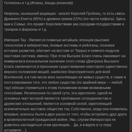
Геллионы и т.д.)/Кланы, банды ронинов))
Некроны, нынешней редакции - аналог Королей Гробниц, то есть смесь
Древнего Египта (85%) и древних греков (15%) (по части пафоса). Здесь
вам и Семьи, что правят Королевствами ака городами-государствами и
триархи и фараоны и т.д.
Империя Тау - Являются помесью китайцев, японцев (высокие
технологии и кибернетика, боевые костюмы и рейлганы, похожая
история развития, обитают на востоке от Терры) и немного индусов
(кастовая система, имена). При этом Высшее Благо очень смахивает на
коммунизм в изначальном значении этого слова (Доктрина Высшего
Блага заключается в признании существования некоторого единственно
верного положения вещей, наиболее благоприятного для всей
Вселенной, и в том числе всех населяющих её живых существ, а также в
постулировании того, что любое существо (по крайней мере — любой
тау) обязан стремиться к этому положению всеми возможными
способами. Религиозная по своей сути, эта идеология, одной из
основных черт которой является требование сотрудничества и
дружеских отношений, является основной силой, скрепляющей
исключительно кастовое общество тау. Собственно, когда она появилась
впервые, ксеносы были в двух шагах от того, чтобы истребить друг друга
в кровопролитной гражданской войне. Увы, слугам Императора не
довелось насладиться этим зрелищем… Да, и в варпе в ту пору
штормило…).