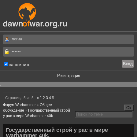
запомнить
Регистрация
.
Страница
5
из
5
«
1
2
3
4
5
Форум Warhammer
»
Общее
обсуждение
»
Государственный строй
у рас в мире Warhammer 40k.
Государственный строй у рас в мире
Warhammer 40k.