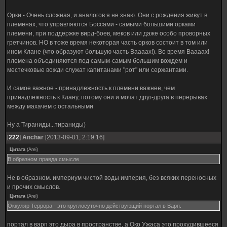
Орки - Очень сложная, и аналогов я не знаю. Они с рождения живут в
племенах, что управляются Боссами - самыми большими орками
племени, при поддержке вирд-боев, меков или даже особо проворных
гретчинов. НО в тоже время некоторая часть орков состоит в том или
ином Клане (что образуют большую часть Ваааах!). Во время Ваааах!
племена объединяются под самым-самым большим вождем и
местечковые вожди служат капитанами "рот" или сержантами.
И самое важное - принадлежность к племени важнее, чем
принадлежность к Клану, потому они и мочат друг-друга в перерывах
между махачем с остальными
Ну а Тираниды...тираниды)
[
222
]
Anchar
[2013-09-01, 2:19:16]
Цитата
(
Arei
)
В образном правда смысле
Не в образном. империум чистой воды империя, без всяких переносных
и прочих смыслов.
Цитата
(
Arei
)
Оккуляр Террора - это круглосуточно действующий портал в Варп.
портал в варп это дыра в пространстве, а Око Ужаса это прохудившееся