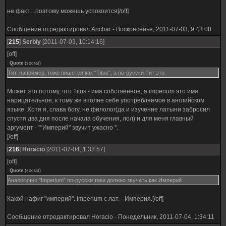
не факт....поэтому можешь успокоится[/off]
Сообщение отредактировал
Anchar
-
Воскресенье, 2011-07-03, 9:43:08
[
215
]
SerbIy
[2011-07-03, 10:14:16]
[off]
Quote
(
socrat
)
Тит, например, тоже пишется как "Titus", а по-русски Тит это.
Может это потому, что Titus - имя собственное, а imperium это имя
нарицательное, к тому же вполне себе употребляемое в английском
языке. Хотя я, слава богу, не филолог(да и изучение латыни забросил
спустя два дня после начала обучения, лол) и для меня главный
аргумент - ""Империй" звучит ужасно ".
[/off]
[
216
]
Horacio
[2011-07-04, 1:33:57]
[off]
Quote
(
socrat
)
Аналогично "Imperium" по-русски таки должно звучать как Империй
Какой нафиг "империй". Imperium c лат. - Империя.[/off]
Сообщение отредактировал
Horacio
-
Понедельник, 2011-07-04, 1:34:11