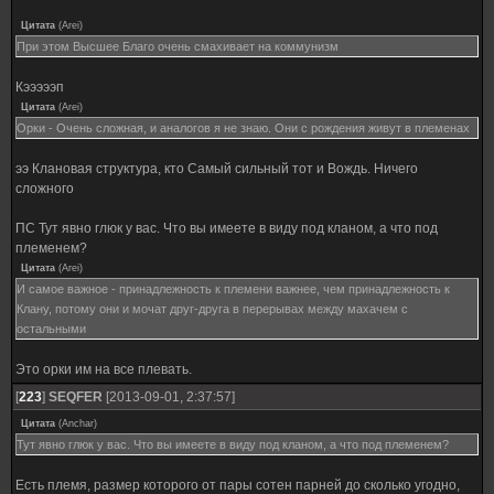
Цитата
(
Arei
)
При этом Высшее Благо очень смахивает на коммунизм
Кэээээп
Цитата
(
Arei
)
Орки - Очень сложная, и аналогов я не знаю. Они с рождения живут в племенах
ээ Клановая структура, кто Самый сильный тот и Вождь. Ничего
сложного
ПС Тут явно глюк у вас. Что вы имеете в виду под кланом, а что под
племенем?
Цитата
(
Arei
)
И самое важное - принадлежность к племени важнее, чем принадлежность к
Клану, потому они и мочат друг-друга в перерывах между махачем с
остальными
Это орки им на все плевать.
[
223
]
SEQFER
[2013-09-01, 2:37:57]
Цитата
(
Anchar
)
Тут явно глюк у вас. Что вы имеете в виду под кланом, а что под племенем?
Есть племя, размер которого от пары сотен парней до сколько угодно,