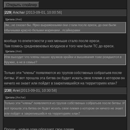
[
229
]
Anchar
[2013-09-01, 10:00:56]
Цитата
(
Arei
)
Эм...не сказал бы. Ярко выраженными они стали после ереси, до они были
обычными красно-белыми маринами...псайкерами
вообще то египетскости у них меньше стало после ереси.
Там помесь средневековых колдунов и того чем были ТС до ереси.
Цитата
(
Arei
)
Или выходит что члены наших кружков кройки и вышивания тоже рождаются в
Кружке, а не в семье?
Только эти "члены" появляются из трупов собственых собратьев после
битвы. И вот прошла эта битва он будет искать свое племя о котором он
ничего не знает или пойдет в закрепившийся на территориях клан7
[
230
]
Arei
[2013-09-01, 10:30:58]
Цитата
(
Anchar
)
Только эти "члены" появляются из трупов собственых собратьев после битвы. И
вот прошла эта битва он будет искать свое племя о котором он ничего не знает
или пойдет в закрепившийся на территориях клан7
Проще - новые орки образуют свое племя