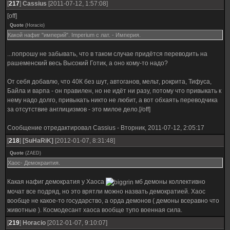
[
217
]
Cassius
[2011-07-12, 1:57:08]
[off]
Quote
(
Horacio
)
Какой нафиг "империй". Imperium c лат. - Империя.
...попрошу не забывать, что в таком случае придётся переводить на
рашеменский весь Высокий Готик, а оно кому-то надо?
От себя добавлю, что 40К без шут, автоганов, мельт, рокрита, Тифуса,
Байла и варпа - он правилен, но не идёт ни разу, потому что привыкать к
нему надо долго, привыкать никто не любит, а вот обхаять переводчика
за отсутствие англицизмов - это милое дело.[/off]
Сообщение отредактировал
Cassius
-
Вторник, 2011-07-12, 2:05:17
[
218
]
[SuHaRiK]
[2012-01-07, 8:31:48]
Quote
(
ZAED
)
Хаос- Демокраития.
Какая нафиг демократия у Хаоса
мб демоны коллективно
мочат все подряд, но это врятли можно назвать демократией. Хаос
вообще не какое-то государство, а орда демонов ( демоны всеравно что
животные ). Космодесант хаоса вообще тупо военная сила.
[
219
]
Horacio
[2012-01-07, 9:10:07]