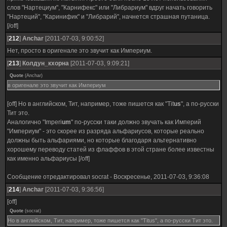
слов "Нартециум", "Карнифекс" или "Либрариум" вдруг начать говорить
"Нартеций", "Каринифик" и "Либрарий", начнется страшная путаница.
[/off]
[
212
]
Anchar
[2011-07-03, 9:00:52]
Нет, просто в оригенале это звучит как Империум.
[
213
]
Колдун_кхорна
[2011-07-03, 9:09:21]
Quote
(
Anchar
)
в оригенале это звучит как Империум
[off] Но в английском, Тит, например, тоже пишется как "Tit
us
", а по-русски
Тит это.
Аналогично "Imperi
um
" по-русски таки должно звучать как Империй
"Империум" - это скорее из разряда альфариусов, которые реально
должны быть альфариями, но которые благодаря альтернативно
хорошему переводу статей из флаффов в этой стране более известны
как именно альфариусы [/off]
Сообщение отредактировал
socrat
-
Воскресенье, 2011-07-03, 9:36:08
[
214
]
Anchar
[2011-07-03, 9:36:56]
[off]
Quote
(
socrat
)
Но в английском, Тит, например, тоже пишется как "Titus", а по-русски Тит это.