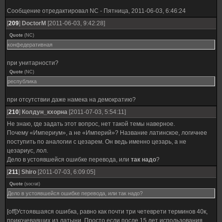
Сообщение отредактировал
NC
-
Пятница, 2011-06-03, 6:46:24
[
209
]
DoctorM
[2011-06-03, 9:42:28]
Quote
(
NC
)
конфедеративная
при унитарности?
Quote
(
NC
)
республика
при отсутствии даже намека на демократию?
[
210
]
Колдун_кхорна
[2011-07-03, 5:54:11]
Не знаю, где задать этот вопрос, нет такой темы наверное.
Почему «Империум», а не «Империй»? Название латинское, логичнее
поступить по аналогии с цезарем. Он ведь именно цезарь, а не
цезариус, лол.
Дело в устоявшейся ошибке перевода, или
так надо
?
[
211
]
Shiro
[2011-07-03, 6:09:05]
Quote
(
socrat
)
Дело в устоявшейся ошибке перевода, или так надо?
[off]Устоявшаяся ошибка, равно как почти три четеврети терминов 40к,
прикочевавших из латыни. Просто если после 15 лет использования