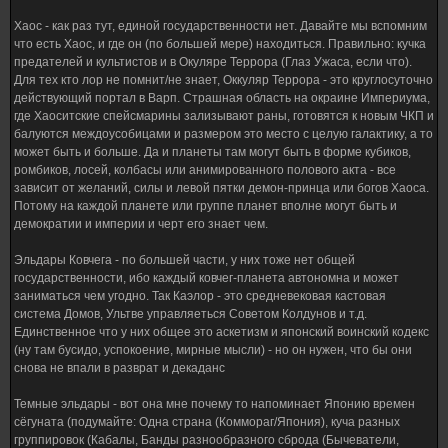
Хаос - как раз тут, единой государственности нет. Давайте мы вспомним
что есть Хаос, и где он (по большей мере) находиться. Правильно: кучка
предателей и культистов и в Окуляре Террора (Глаз Ужаса, если что).
Для тех кто лор не помнит/не знает, Оккуляр Террора - это круглосуточно
действующий портал в Варп. Страшная область на окраине Империума,
где Хаоситские спейсмарины зализывают раны, готовятся к новым ЧКП и
балуются междоусобицами и размером это место с целую галактику, а то
может быть и больше. Да и планеты там могут быть в форме кубиков,
ромбиков, лосей, колбасы или анимированного полового акта - все
зависит от желаний, силы и левой пятки демон-принца или богов Хаоса.
Потому на каждой планете или группе планет вполне могут быть и
демократии и империи и черт его знает чем.
Эльдары Ковчега - по большей части, у них тоже нет общей
государственности, ибо каждый ковчег-планета автономна и может
заниматься чем угодно. Так Каэлор - это средневековая кастовая
система Домов, Ультве управляеться Советом Колдунов и т.д.
Единственное что у них общее это аскетизм и японский воинский кодекс
(ну там бусидо, успокоение, мирные мысли) - но он нужен, что бы они
снова не впали в разврат и декаданс
Темные эльдары - вот она мне почему то напоминает Японию времен
сёгуната (подумайте: Одна страна (Коммораг/Япония), куча разных
группировок (Кабалы, Банды разнообразного сброда (Бычеватели,