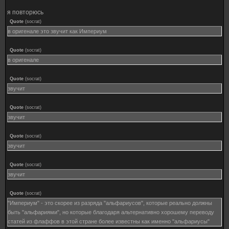
я повторюсь
Quote
(
socrat
)
в оригенале это звучит как Империум
Quote
(
socrat
)
в оригенале
Quote
(
socrat
)
звучит
Quote
(
socrat
)
звучит
Quote
(
socrat
)
звучит
Quote
(
socrat
)
звучит
Quote
(
socrat
)
"Империум" - это скорее из разряда "альфариусов", которые реально должны
быть "альфариями", но которые благодаря альтернативно хорошему переводу
статей из флаффов в этой стране более известны как именно "альфариусы"