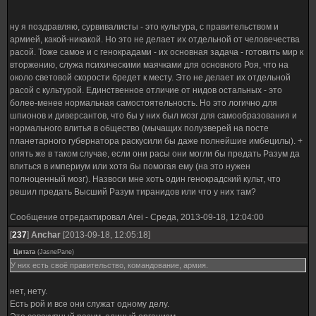
ну я поздравляю, сурвивалисты - это культура, с правительством и
армией, какой-никакой. Но это не делает их отдельной от человечества
расой. Тоже самое и с генокрадами - их основная задача - готовить мир к
вторжению, служа психическими маячками для основного Роя, что на
около световой скорости бредет к месту. Это не делает их отдельной
расой с культурой. Единственное отличие от нидов остальных - это
более-менее нормальная самостоятельность. Но это логично для
шпионов и диверсантов, что бы у них был мозг для самообразования и
нормального влитья в общество (мычащих полузверей на посте
планетарного губернатора раскусили бы даже полнейшие имбецилы). +
опять же в таком случае, если они расы они могли бы предать Разум да
влиться в империум или хотя бы помогая ему (на это нужен
полноценный мозг). Назвоси мне хоть один генокрадский культ, что
решил предать Высший Разум тиранидов или что у них там?
Сообщение отредактировал
Arei
-
Среда, 2013-09-18, 12:04:00
[
237
]
Anchar
[2013-09-18, 12:05:18]
Цитата
(
JasnePane
)
У них есть своё правительство, командование, армия.
нет, нету.
Есть рой и все они служат одному делу.