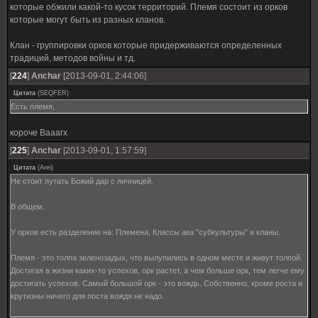
которые обжили какой-то кусок территорий. Племя состоит из орков
которые могут быть из разных кланов.
Клан - группировки орков которые придерживаются определенных
традиций, методов войны и тд.
[
224
]
Anchar
[2013-09-01, 2:44:06]
Цитата
(
SEQFER
)
Есть племя,
короче Вааагх
[
225
]
Anchar
[2013-09-01, 1:57:59]
Цитата
(
Arei
)
Не стоит путать Божий дар с яичницей.
В общем.
У орков есть разделение на: Племена, Классы ака "субкультуры" и кланы.
Племя - это толпа зеленозадых, что вылупились в одном месте и живут толпой.
Достигая в жизни каких-то успехов, орк растет, а чем больше орк, тем легче ему
достигать успехов. Самый большой орк - это вождь. Собственно, кроме роста и
крутизны ничего для поста вождя не надо.