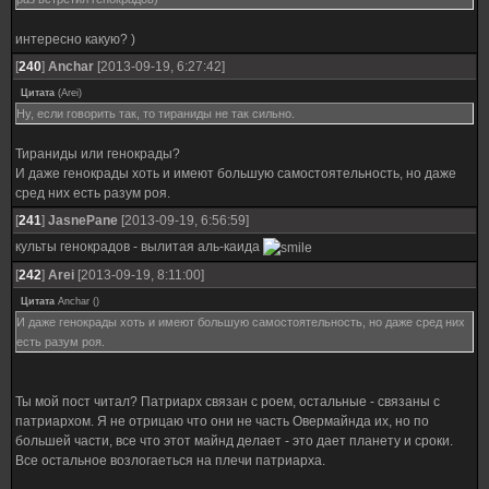
интересно какую? )
[
240
]
Anchar
[2013-09-19, 6:27:42]
Цитата
(
Arei
)
Ну, если говорить так, то тираниды не так сильно.
Тираниды или генокрады?
И даже генокрады хоть и имеют большую самостоятельность, но даже
сред них есть разум роя.
[
241
]
JasnePane
[2013-09-19, 6:56:59]
культы генокрадов - вылитая аль-каида
[
242
]
Arei
[2013-09-19, 8:11:00]
Цитата
Anchar
(
)
И даже генокрады хоть и имеют большую самостоятельность, но даже сред них
есть разум роя.
Ты мой пост читал? Патриарх связан с роем, остальные - связаны с
патриархом. Я не отрицаю что они не часть Овермайнда их, но по
большей части, все что этот майнд делает - это дает планету и сроки.
Все остальное возлогаеться на плечи патриарха.