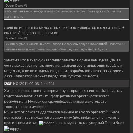
Quote
(
DoctorM
)
в общем, на такого вождя и люди бы молились, может быть даже с большим
фанатизмом.
люди не молятся на мимолетных лидеров, император везде и всегда +
святые. А лидеров лишь помнят.
Quote
(
DoctorM
)
В Империуме, скажем, в честь лорда Солар Махариуса или святой Целестины
поназывали и понастроили изрядно больше, чем тау в честь АунВа
заметьте что махариус сварганил заметно больше чем аун'ва. Да и в
честь махариуса не так много поназывали всего-лишь один корабль и
медалька, а не по каждому его деянию корабль как у некоторых, здесь
даже император меркнет перед этим культом личности.
[
208
]
NC
[2011-06-03, 6:44:51]
Хм.., если использовать современную терминологию, то Империя тау
будет обозначаться как конфедеративная аристократическая
республика, а Империюм как конфедеративная аристократо-
теократическая империя.
P.S. А вот от орков тау дастается меньше всего: по орковской шкале
понтовости тау находятся в самом низу (ибо нифига не понимают в
правильном махаче
) , потому их только упертый Грог и бъет
.