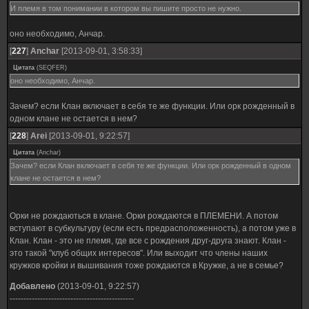
И племя в том понимании в котором вы пишите просто не нужно.
оно необходимо, Анчар.
[
227
]
Anchar
[2013-09-01, 3:58:33]
Цитата
(
SEQFER
)
оно необходимо, Анчар.
Зачем? если Клан включает в себя те же функции. Или орк рожденный в
одном клане не остается в нем?
[
228
]
Arei
[2013-09-01, 9:22:57]
Цитата
(
Anchar
)
Зачем? если Клан включает в себя те же функции. Или орк рожденный в одном
клане не остается в нем?
Орки не рождаються в клане. Орки рождаются в ПЛЕМЕНИ. А потом
вступают в субкультуру (если есть предрасположенность), а потом уже в
Клан. Клан - это не племя, где все с рождения друг-друга знают. Клан -
это такой "клуб общих интересов". Или выходит что члены наших
кружков кройки и вышивания тоже рождаются в Кружке, а не в семье?
Добавлено
(2013-09-01, 9:22:57)
---------------------------------------------