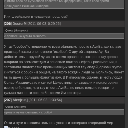
В итоге Хаос по сути своей является Конфедирацией, как в своё время
Священная Римская Империя.
Или Швейцария в недавнем прошлом?
[
206
]
DoctorM
[2011-06-03, 0:29:26]
Quote
(
Империос
)
с примесью культа личности.
У тау "особое" отношение ко всем эфирным, просто к АунВа, как к главе
правящей касты оно немного "особее". С другой стороны АунВа
действительно крутой чувак, во время правления которого тау крепко
вжарили по всем соседям и основали полторы сферы расширения, и
заставили многократно превышающих числом тау людей, орков и жуков
считаться с собой - в общем, на такого вождя и люди бы молились, может
быть даже с большим фанатизмом. В Империуме, скажем, в честь лорда
Солар Махариуса или святой Целестины поназывали и понастроили
изрядно больше, чем тау в честь АунВа, но никто ведь не говорит о
культах личности кого-либо, кроме Императора.
[
207
]
Alex[rus]
[2011-06-03, 1:33:54]
Quote
(
DoctorM
)
орков и жуков считаться с собой
Орки и жуки вас внимательно слушают и пожирают очередной мир.