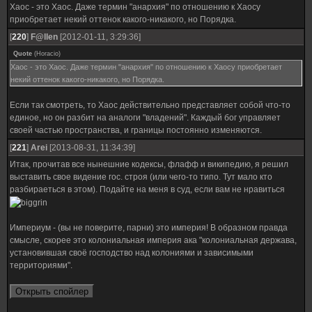
Хаос - это Хаос. Даже термин "анархия" по отношению к Хаосу
приобретает некий оттенок какого-никакого, но Порядка.
[
220
]
F@llen
[2012-01-11, 3:29:36]
Quote
(
Horacio
)
Хаос - это Хаос. Даже термин "анархия" по отношению к Хаосу приобретает
некий оттенок какого-никакого, но Порядка.
Если так смотреть, то Хаос действительно представляет собой что-то
единое, но он разбит на аналоги "владений". Каждый бог управляет
своей частью пространства, и границы постоянно изменяются.
[
221
]
Arei
[2013-08-31, 11:34:39]
Итак, прочитав все нынешние кодексы, флафф и википедию, я решил
выставить свое видение гос. строя (или чего-то типо. Тут мало кто
разбираеться в этом). Подайте на меня в суд, если вам не нравиться
Империум - (вы не поверите, парни) это империя! В образном правда
смысле, скорее это колониальная империя ака "колониальная держава,
установившая своё господство над колониями и зависимыми
территориями".