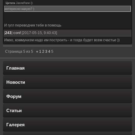
Цитата
JasnePane
(
)
интересно какую? )
И гугл переводчик тебе в помощь
[
243
]
conf
[2017-05-15, 9:40:43]
Имхо, коммунизм надо им построить - и тогда будет всем счастье ))
Страница
5
из
5
«
1
2
3
4
5
Главная
Новости
Форум
Статьи
Галерея