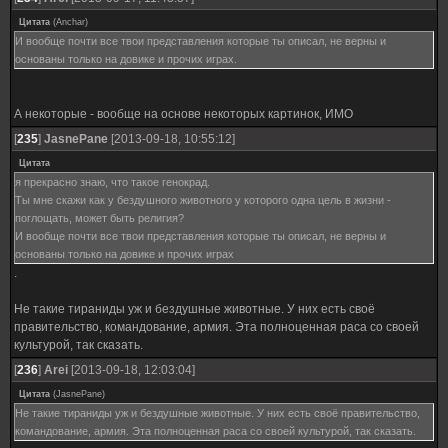
Цитата
(
Anchar
)
И вообще почти все твои представления которые ты описал, не верны и
основаны только на довике и прочих играх.
А некоторые - вообще на основе некоторых картинок, ИМО
[
235
]
JasnePane
[2013-09-18, 10:55:12]
Цитата
я прекрасно знаю, что такое генокрад.
Ты мне скажи как у бездушного животного у которого одна цель в жизни -
поглощать, может быть религия?
И вообще почти все твои представления которые ты описал, не верны и
основаны только на довике и прочих играх
.
Не такие тираниды уж и бездушные животные. У них есть своё
правительство, командование, армия. Эта полноценная раса со своей
культурой, так сказать.
[
236
]
Arei
[2013-09-18, 12:03:04]
Цитата
(
JasnePane
)
Не такие тираниды уж и бездушные животные. У них есть своё правительство,
командование, армия. Эта полноценная раса со своей культурой, так сказать.