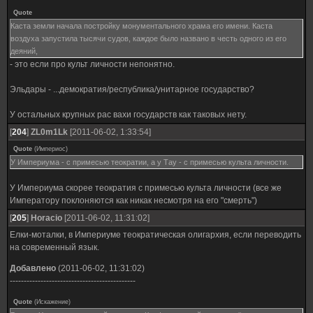
Quote
Каста земли начала постройку монументального храма его имени. Каста
воздуха запустила тысячи судов, каждое было названо в честь одного из его
деяний,
- это если про культ личности непонятно.
Эльдары - ...демократия/республика/унитарное государство?
У остальных крупных рас вахи государств как таковых нету.
[
204
]
ZL0m1Lk
[2011-06-02, 1:33:54]
Quote
(
Империос
)
У Империума - с примесью теократии, а у Тау - с примесью культа личности.
У Империума скорее теократия с примесью культа личности (все же
Императору поклоняются как никак несмотря на его "смерть")
[
205
]
Horacio
[2011-06-02, 11:31:02]
Елки-моталки, в Империуме теократическая олигархия, если переводить
на современный язык.
Добавлено
(2011-06-02, 11:31:02)
---------------------------------------------
Quote
(
Искажение
)