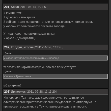
[
201
]
Solun
[2011-04-14, 1:24:59]
У Империума
1 до ереси - монархия
2 сейчас - таже монархия только теперь власть у лордов терры
у хаоса-нет политической системы вообще
У тиранидов - монархия какая-никая
У орков - Демократия )
[
202
]
Колдун_кхорна
[2011-04-14, 7:43:45]
Quote
у хаоса-нет политической системы вообще
теократия\анархия\вождизм - это все присутствует
Quote
У орков - Демократия
мб анархия?
[
203
]
Империос
[2011-05-28, 11:11:20]
Империум и Тау - это, щас сформулирую... тоталитарное
олигархическое/аристократическое государство. У Империума - с
примесью теократии, а у Тау - с примесью культа личности.