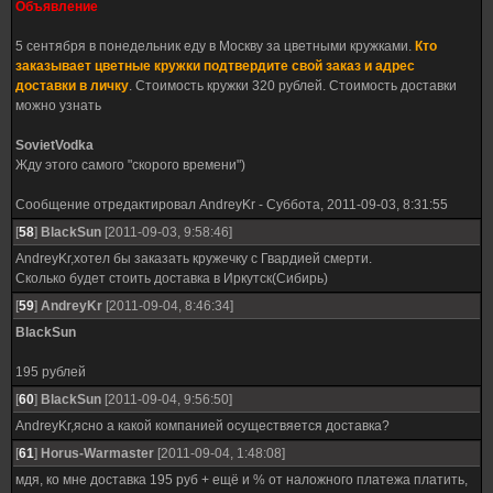
Объявление
5 сентября в понедельник еду в Москву за цветными кружками.
Кто
заказывает цветные кружки подтвердите свой заказ и адрес
доставки в личку
. Стоимость кружки 320 рублей. Стоимость доставки
можно узнать
SovietVodka
Жду этого самого "скорого времени")
Сообщение отредактировал
AndreyKr
-
Суббота, 2011-09-03, 8:31:55
[
58
]
BlackSun
[2011-09-03, 9:58:46]
AndreyKr,хотел бы заказать кружечку с Гвардией смерти.
Сколько будет стоить доставка в Иркутск(Сибирь)
[
59
]
AndreyKr
[2011-09-04, 8:46:34]
BlackSun
195 рублей
[
60
]
BlackSun
[2011-09-04, 9:56:50]
AndreyKr,ясно а какой компанией осуществяется доставка?
[
61
]
Horus-Warmaster
[2011-09-04, 1:48:08]
мдя, ко мне доставка 195 руб + ещё и % от наложного платежа платить,