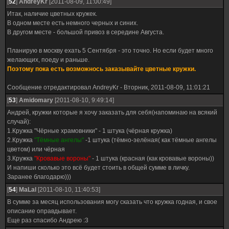
[
52
]
AndreyKr
[2011-08-09, 11:00:49]
Итак, наличие цветных кружек.
В одном месте есть немного черных и синих.
В другом месте - большой привоз в середине Августа.
Планирую в москву ехать 5 Сентября - это точно. Но если будет много
желающих, поеду и раньше.
Поэтому пока есть возможнось заказывайте цветные кружки.
Сообщение отредактировал
AndreyKr
-
Вторник, 2011-08-09, 11:01:21
[
53
]
Amidomary
[2011-08-10, 9:49:14]
Андрей, кружки которые я хочу заказать для себя(напоминаю на всякий
случай):
1.Кружка "Чёрные храмовники" - 1 штука (чёрная кружка)
2.Кружка
"Тёмные ангелы"
-1 штука (тёмно-зелёная( как тёмные ангелы
цветом) или чёрная
3.Кружка
"Кровавые вороны"
- 1 штука (красная (как кровавые вороны))
И напиши сколько это всё будет стоить в общей сумме в личку.
Заранее благодарю)))
[
54
]
MaLal
[2011-08-10, 11:40:53]
В сумме за месяц использования могу сказать что кружка годная, и свое
описание оправдывает.
Еще раз спасибо Андрею :3