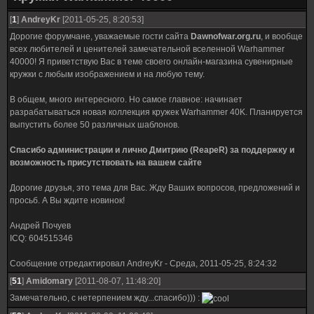
[
1
]
AndreyKr
[2011-05-25, 8:20:53]
Дорогие форумчане, уважаемые гости сайта
Dawnofwar.org.ru
, и вообще
всех любителей и ценителей замечательной вселенной Warhammer
40000! Я приветствую Вас в теме своего онлайн-магазина сувенирные
кружки с любым изображением и на любую тему.
В общем, много интересного. Но самое главное: начинает
разрабатываться новая коллекция кружек Warhammer 40K. Планируется
выпустить более 50 различных шаблонов.
Спасибо администрации и лично Дмитрию (ReapeR) за поддержку и
возможность присутствовать на вашем сайте
Дорогие друзья, это тема для Вас. Жду Ваших вопросов, предложений и
просьб. А Вы ждите новинок!
Андрей Почуев
ICQ: 604515346
Сообщение отредактировал
AndreyKr
-
Среда, 2011-05-25, 8:24:32
[
51
]
Amidomary
[2011-08-07, 11:48:20]
Замечательно, с нетерпением жду...спасибо))) :