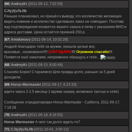
[
66
]
AndreyKr
[2011-09-12, 7:02:59]
CJIy}I{uTeJIb
Раньше планировал, но пришёл к выводу, что колличество желающих
видеть новинки и колличество сделавших заказ не совпадает. Поэтому
жду подтверждения конкретно вашего заказа в личку с указанием ФИО и
адреса доставки. Цена остаётся прежней 250 р.
[
67
]
Amidomary
[2011-09-14, 10:02:28]
Андрей благодарю тебя за кружки, пришли целые все,
красивые...неумоверно!!!!!
БЛАГОДАРЮ
!!!
Огромное спасибо
!!!
Появятся ешё заказчики, непременно обращусь к тебе...
[
68
]
AndreyKr
[2011-09-15, 8:00:49]
Спасибо Борис! Стараемся) Шли правда долго, раньше за 5 дней
доходили.
[
69
]
Horus-Warmaster
[2011-09-17, 6:23:33]
ждите через 2-2.5 месяца 2 кружки закажу, возможно третью и себе)
Сообщение отредактировал
Horus-Warmaster
-
Суббота, 2011-09-17,
7:18:28
[
70
]
AndreyKr
[2011-09-18, 8:16:55]
Horus-Warmaster
А чего так долго ждать-то?
[
71
]
CJIy}I{uTeJIb
[2011-10-01, 3:00:12]