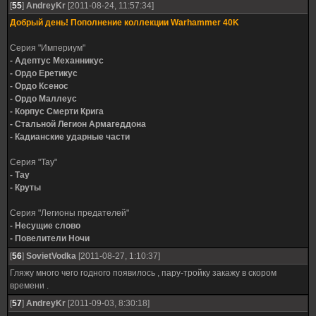
[
55
]
AndreyKr
[2011-08-24, 11:57:34]
Добрый день! Пополнение коллекции Warhammer 40K
Серия "Империум"
- Адептус Механникус
- Ордо Еретикус
- Ордо Ксенос
- Ордо Маллеус
- Корпус Смерти Крига
- Стальной Легион Армагеддона
- Кадианские ударные части
Серия "Тау"
- Тау
- Круты
Серия "Легионы предателей"
- Несущие слово
- Повелители Ночи
[
56
]
SovietVodka
[2011-08-27, 1:10:37]
Гляжу много чего годного появилось , пару-тройку закажу в скором
времени .
[
57
]
AndreyKr
[2011-09-03, 8:30:18]