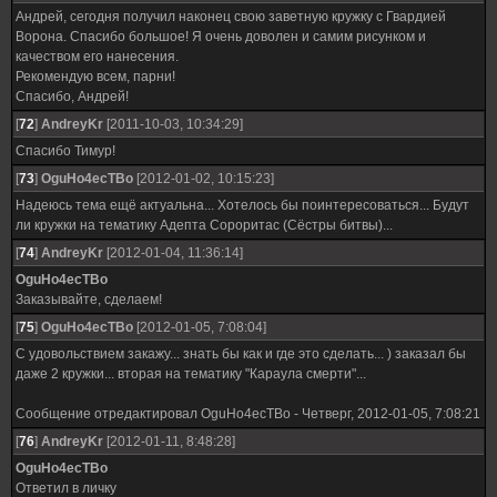
Андрей, сегодня получил наконец свою заветную кружку с Гвардией
Ворона. Спасибо большое! Я очень доволен и самим рисунком и
качеством его нанесения.
Рекомендую всем, парни!
Спасибо, Андрей!
[
72
]
AndreyKr
[2011-10-03, 10:34:29]
Спасибо Тимур!
[
73
]
OguHo4ecTBo
[2012-01-02, 10:15:23]
Надеюсь тема ещё актуальна... Хотелось бы поинтересоваться... Будут
ли кружки на тематику Адепта Сороритас (Сёстры битвы)...
[
74
]
AndreyKr
[2012-01-04, 11:36:14]
OguHo4ecTBo
Заказывайте, сделаем!
[
75
]
OguHo4ecTBo
[2012-01-05, 7:08:04]
С удовольствием закажу... знать бы как и где это сделать... ) заказал бы
даже 2 кружки... вторая на тематику "Караула смерти"...
Сообщение отредактировал
OguHo4ecTBo
-
Четверг, 2012-01-05, 7:08:21
[
76
]
AndreyKr
[2012-01-11, 8:48:28]
OguHo4ecTBo
Ответил в личку