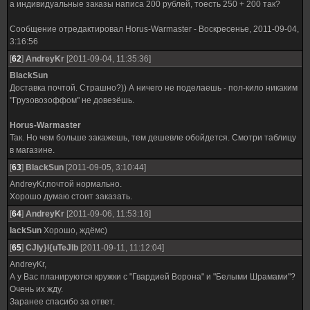
а индивидуальные заказы написа 200 рублей, тоесть 250 + 200 так?
Сообщение отредактировал
Horus-Warmaster
-
Воскресенье, 2011-09-04,
3:16:56
[
62
]
AndreyKr
[2011-09-04, 11:35:36]
BlackSun
Доставка почтой. Страшно?)) А ничего не поделаешь - пол-кило никаким
"Грузовозоффом" не довезёшь.
Horus-Warmaster
Так. Но чем больше закажешь, тем дешевле обойдется. Смотри таблицу
в магазине.
[
63
]
BlackSun
[2011-09-05, 3:10:44]
AndreyKr,почтой нормально.
Хорошо думаю стоит заказать.
[
64
]
AndreyKr
[2011-09-06, 11:53:16]
lackSun
Хорошо, ждёмс)
[
65
]
CJIy}I{uTeJIb
[2011-09-11, 11:12:04]
AndreyKr,
А у Вас планируются кружки с "Гвардией Ворона" и "Белыми Шрамами"?
Очень их жду.
Заранее спасибо за ответ.