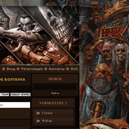
✪
Вход
✪
Регистрация
✪
Контакты
✪
RsS
ПОИСК
ОЕ БОЛТАЛКА
VERMINTIDE 2
Статьи
Файлы