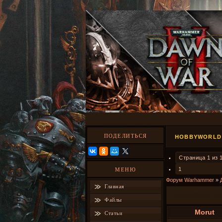
ПОДЕЛИТЬСЯ
HOBBYWORLD 
Страница
1
из
1
МЕНЮ
Форум Warhammer
»
Главная
HobbyWorld от
Файлы
Morut
Статьи