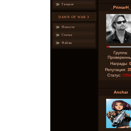
Галерея
_PrimarH_
DAWN OF WAR 3
Новости
Статьи
Файлы
Группа:
Проверенн
Награды:
Репутация:
3
Статус:
Offli
Anchar