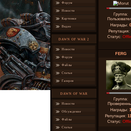
Форум
Новости
Группа:
Пользовате
Картинки
Награды:
Видео
Репутация:
Статус:
Offli
DAWN OF WAR 2
Новости
FERG
Форум
Файлы
Статьи
Галерея
DAWN OF WAR
Группа:
Проверенн
Новости
Награды:
Обсуждение
Репутация:
1
Файлы
Статус:
Offli
Статьи