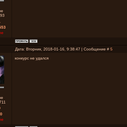
ые
93
1
553
ne
Дата: Вторник, 2018-01-16, 9:38:47 | Сообщение #
5
конкурс не удался
ые
711
0
0
ne