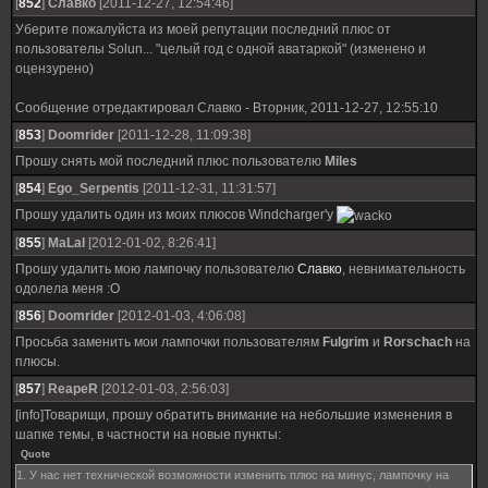
[
852
]
Славко
[2011-12-27, 12:54:46]
Уберите пожалуйста из моей репутации последний плюс от
пользователы Solun... "целый год с одной аватаркой" (изменено и
оцензурено)
Сообщение отредактировал
Славко
-
Вторник, 2011-12-27, 12:55:10
[
853
]
Doomrider
[2011-12-28, 11:09:38]
Прошу снять мой последний плюс пользователю
Miles
[
854
]
Ego_Serpentis
[2011-12-31, 11:31:57]
Прошу удалить один из моих плюсов Windcharger'у
[
855
]
MaLal
[2012-01-02, 8:26:41]
Прошу удалить мою лампочку пользователю
Славко
, невнимательность
одолела меня :О
[
856
]
Doomrider
[2012-01-03, 4:06:08]
Просьба заменить мои лампочки пользователям
Fulgrim
и
Rorschach
на
плюсы.
[
857
]
ReapeR
[2012-01-03, 2:56:03]
[info]Товарищи, прошу обратить внимание на небольшие изменения в
шапке темы, в частности на новые пункты:
Quote
1. У нас нет технической возможности изменить плюс на минус, лампочку на