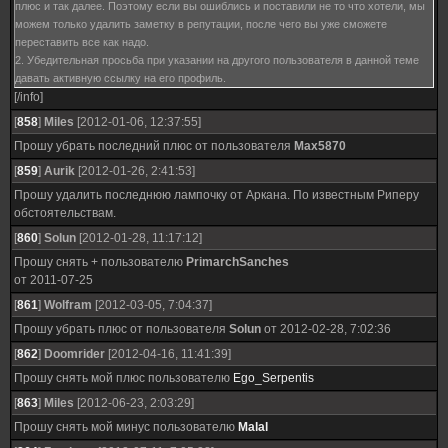
плюс и так далее. Поэтому если вы ошиблись и поставили не то что хотели, мы
можем только удалить заметку в репутации, после чего вы уже сможете
переставить все как надо.
2. Убедительная просьба при указании на другого пользователя в данной теме
давать активную ссылку на его профиль.
[/info]
[
858
]
Miles
[2012-01-06, 12:37:55]
Прошу убрать последний плюс от пользователя
Max5870
[
859
]
Aurik
[2012-01-26, 2:41:53]
Прошу удалить последнюю лампочку от Аркана. По известным Риперу
обстоятельствам.
[
860
]
Solun
[2012-01-28, 11:17:12]
Прошу снять + пользователю
PrimarchSanches
от 2011-07-25
[
861
]
Wolfram
[2012-03-05, 7:04:37]
Прошу убрать плюс от пользователя
Solun
от 2012-02-28, 7:02:36
[
862
]
Doomrider
[2012-04-16, 11:41:39]
Прошу снять мой плюс пользователю
Ego_Serpentis
[
863
]
Miles
[2012-06-23, 2:03:29]
Прошу снять мой минус пользователю
Malal