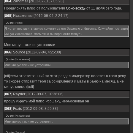
[
864
]
Zandmar
[2012-07-11, 7:05:28]
Прошу снять плюс от пользователя
Орко-вождь
от 11 июля сего года.
[
865
]
Искажение
[2012-09-04, 2:24:17]
Quote
(
Fozis
)
Я хотел поставить минус хонесту за его баранью упёртость. Случайно поставил
минус Искажению. Возможно ли перенести минус?
Мне минус так и не устранили...
[
866
]
Source
[2012-09-04, 4:25:30]
Quote
(
Искажение
)
Мне минус так и не устранили...
[off]если ответственный за этот раздел модератор полезет в твою репу
то скорее отправит тебя за оскорбления и маты в баню на месяц, а не
минус снимет[/off]
[
867
]
Rayder
[2012-09-07, 10:38:06]
прошу убрать мой плюс Роршаху, необоснован он
[
868
]
Fozis
[2012-09-08, 8:59:33]
Quote
(
Искажение
)
Мне минус так и не устранили...
Quote
(
Source
)