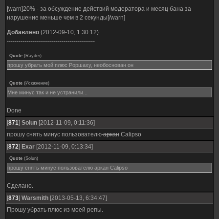
[warn]20% - за обсуждение действий модератора и месяц бана за
нарушение меньше чем в 2 секунды[/warn]
Добавлено
(2012-09-10, 1:30:12)
---------------------------------------------
Quote
(
Rayder
)
прошу убрать мой плюс Роршаху, необоснован он
Quote
(
Искажение
)
Мне минус так и не устранили...
Done
[
871
]
Solun
[2012-11-09, 0:11:36]
прошу снять минус пользователю
аркан
Calipso
[
872
]
Exar
[2012-11-09, 0:13:34]
Quote
(
Solun
)
прошу снять минус пользователю аркан Calipso
Сделано.
[
873
]
Warsmith
[2013-05-13, 6:34:47]
Прошу убрать плюс из моей репы.