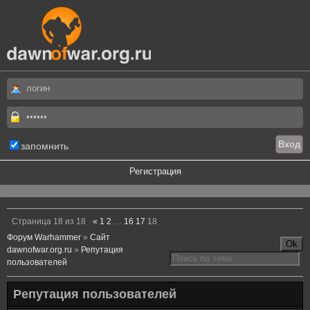
запомнить
Регистрация
.
Страница
18
из
18
«
1
2
…
16
17
18
Форум Warhammer
»
Сайт
dawnofwar.org.ru
»
Репутация
пользователей
Репутация пользователей