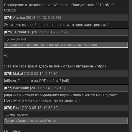
Сообщение отредактировал
Warsmith
-
Понедельник, 2013-05-13,
6:36:29
[
874
]
Anchar
[2013-05-13, 6:53:38]
Эх...жалко все сообщение не влезло, а то прям заинтриговал!
[
875
]
_PrimarH_
[2013-05-13, 7:29:57]
Цитата
(
Anchar
)
Эх...жалко все сообщение не влезло, а то прям заинтриговал!
+1
Я за все свое время здесь не помню таких интересных угроз
[
876
]
MaLal
[2013-05-14, 9:44:10]
[off]лол, Гена, что на ОРГе забыл? [/off]
[
877
]
Warsmith
[2013-05-14, 9:57:19]
[off]
Анчар
, исходя из обращения парень явно с кем то меня путает.
Потому, что я лично никаких Ген не знаю.[/off]
[
878
]
Exar
[2013-05-15, 10:52:12]
Цитата
(
Warsmith
)
Прошу убрать плюс из моей репы.
Ок. Только...