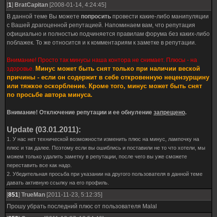
[
1
]
BratCapitan
[2008-01-14, 4:24:45]
В данной теме Вы можете
попросить
провести какие-либо манипуляции
с Вашей драгоценной репутацией. Напоминаем вам, что репутация
официально и полностью подчиняется правилам форума без каких-либо
поблажек. То же относится и к комментариям к заметке в репутации.
Внимание! Просто так минусы наша контора не снимает. Плюсы - на
Минус может быть снят только при наличии веской
здоровье.
причины - если он содержит в себе откровенную нецензурщину
или тяжкое оскорбление. Кроме того, минус может быть снят
по просьбе автора минуса.
Внимание! Отключение репутации и ее обнуление
запрещено
.
Update (03.01.2011):
1. У нас нет технической возможности изменить плюс на минус, лампочку на
плюс и так далее. Поэтому если вы ошиблись и поставили не то что хотели, мы
можем только удалить заметку в репутации, после чего вы уже сможете
переставить все как надо.
2. Убедительная просьба при указании на другого пользователя в данной теме
давать активную ссылку на его профиль.
[
851
]
TrueMan
[2011-11-23, 5:12:35]
Прошу убрать последний плюс от пользователя Malal