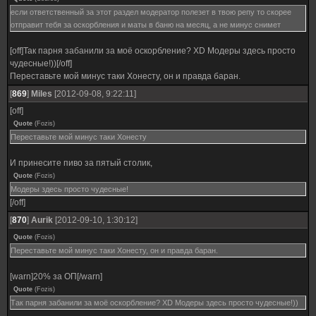
если ответственный за этот раздел модератор полезет в твою репу то скорее
отправит тебя за оскорбления и маты в баню на месяц, а не минус снимет
[off]Так парня забанили за моё оскорбление? XD Модеры здесь просто
чудесные!))[/off]
Переставьте мой минус таки Хонесту, он и правда баран.
[
869
]
Miles
[2012-09-08, 9:22:11]
[off]
Quote
(
Fozis
)
Переставьте мой минус таки Хонесту
И принесите пиво за пятый столик,
Quote
(
Fozis
)
Модеры здесь просто чудесные!
[/off]
[
870
]
Aurik
[2012-09-10, 1:30:12]
Quote
(
Fozis
)
Переставьте мой минус таки Хонесту, он и правда баран.
[warn]20% за ОП[/warn]
Quote
(
Fozis
)
Так парня забанили за моё оскорбление? XD Модеры здесь просто чудесные!))