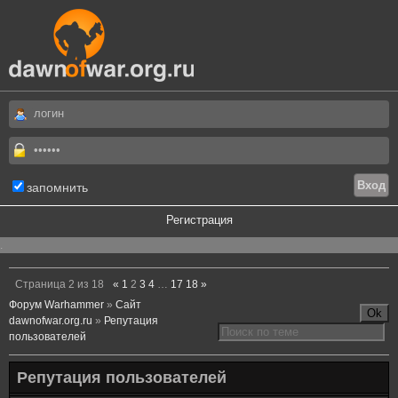
запомнить
Регистрация
.
Страница
2
из
18
«
1
2
3
4
…
17
18
»
Форум Warhammer
»
Сайт
dawnofwar.org.ru
»
Репутация
пользователей
Репутация пользователей