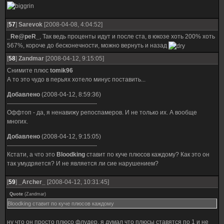
[
57
]
Sarevok
[2008-04-08, 4:04:52]
_Re@peR_
, Так ведь проценты идут и после ста, в юкозе хоть 200% хоть
567%, короче до бесконечности, можно вернуть и назад
[
58
]
Zandmar
[2008-04-12, 9:15:05]
Снимите плюс
tomik96
А то это чудо в перьях хотело минус поставить...
Добавлено
(2008-04-12, 8:59:36)
---------------------------------------------
Оффтоп - да, я ненавижу репоспамеров. И не только их. А вообще
многих.
Добавлено
(2008-04-12, 9:15:05)
---------------------------------------------
Кстати, а что это
Bloodking
ставит по куче плюсов каждому? Как это он
так умудряется? И не является ли сие нарушением?
[
59
]
_Archer_
[2008-04-12, 10:31:45]
Quote
(
Zandmar
)
Bloodking ставит по куче плюсов каждому
ну что он просто плюсо флудер. я думал что плюсы ставятся по 1 и не