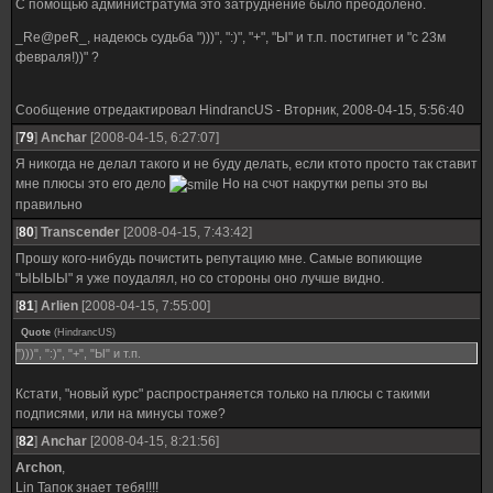
С помощью администратума это затруднение было преодолено.
_Re@peR_, надеюсь судьба ")))", ":)", "+", "Ы" и т.п. постигнет и "с 23м
февраля!))" ?
Сообщение отредактировал
HindrancUS
-
Вторник, 2008-04-15, 5:56:40
[
79
]
Anchar
[2008-04-15, 6:27:07]
Я никогда не делал такого и не буду делать, если ктото просто так ставит
мне плюсы это его дело
Но на счот накрутки репы это вы
правильно
[
80
]
Transcender
[2008-04-15, 7:43:42]
Прошу кого-нибудь почистить репутацию мне. Самые вопиющие
"ЫЫЫЫ" я уже поудалял, но со стороны оно лучше видно.
[
81
]
Arlien
[2008-04-15, 7:55:00]
Quote
(
HindrancUS
)
")))", ":)", "+", "Ы" и т.п.
Кстати, "новый курс" распространяется только на плюсы с такими
подписями, или на минусы тоже?
[
82
]
Anchar
[2008-04-15, 8:21:56]
Archon
,
Lin Тапок знает тебя!!!!