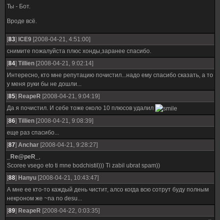
Ты - Бот.
Вроде всё.
[
83
]
ICE9
[2008-04-21, 4:51:00]
снимите пожалуйста плюс хонды,заранее спасибо.
[
84
]
Tillien
[2008-04-21, 9:02:14]
Интересно, кто мне репутацию почистил...надо ему спасибо сказать, а то
у меня руки бы не дошли...
[
85
]
ReapeR
[2008-04-21, 9:04:19]
Да я почистил. И себе тоже около 10 плюсов удалил
[
86
]
Tillien
[2008-04-21, 9:08:39]
еще раз спасибо...
[
87
]
Anchar
[2008-04-21, 9:28:27]
_Re@peR_
,
Scoree vsego eto ti mne bodchistil))) Ti zabil ubrat spam))
[
88
]
Hanyu
[2008-04-21, 10:43:47]
А мне ее кто-то каждый день чистит, алсо когда всю сотрут буду полным
некроном же ~na no desu...
[
89
]
ReapeR
[2008-04-22, 0:03:35]