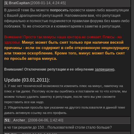
[
1
]
BratCapitan
[2008-01-14, 4:24:45]
В данной теме Вы можете
попросить
провести какие-либо манипуляции
с Вашей драгоценной репутацией. Напоминаем вам, что репутация
официально и полностью подчиняется правилам форума без каких-либо
поблажек. То же относится и к комментариям к заметке в репутации.
Внимание! Просто так минусы наша контора не снимает. Плюсы - на
Минус может быть снят только при наличии веской
здоровье.
причины - если он содержит в себе откровенную нецензурщину
или тяжкое оскорбление. Кроме того, минус может быть снят
по просьбе автора минуса.
Внимание! Отключение репутации и ее обнуление
запрещено
.
Update (03.01.2011):
1. У нас нет технической возможности изменить плюс на минус, лампочку на
плюс и так далее. Поэтому если вы ошиблись и поставили не то что хотели, мы
можем только удалить заметку в репутации, после чего вы уже сможете
переставить все как надо.
2. Убедительная просьба при указании на другого пользователя в данной теме
давать активную ссылку на его профиль.
[
51
]
_Archer_
[2008-04-06, 1:42:40]
а чо так решили до 150... Пользователей столи стало больше?