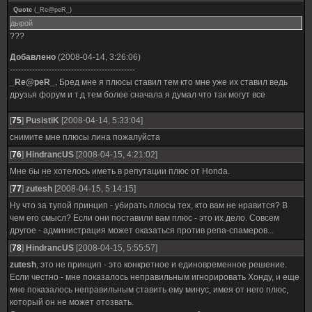
Quote
(
_Re@peR_
)
дырой
???
Добавлено
(2008-04-14, 3:26:06)
---------------------------------------------
_Re@peR_
, Бред мне я плюсы ставил тем кто мне уже их ставил ведь
друзья форум и т.д тем более сначала я думал что так могут все
[
75
]
PusistiK
[2008-04-14, 5:33:04]
снимите мне плюсы лина пожалуйста
[
76
]
HindrancUS
[2008-04-15, 4:21:02]
Мне бы не хотелось иметь в репутации плюс от Honda.
[
77
]
zutesh
[2008-04-15, 5:14:15]
Ну что за тупой принцип - убирать плюсы тех, кто вам не нравится? В
чем его смысл? Если они поставили вам плюс - это их дело. Совсем
другое - администрация может оказаться против репа-спамеров...
[
78
]
HindrancUS
[2008-04-15, 5:55:57]
zutesh
, это не принцип - это конкретное и единовременное решение.
Если честно - мне показалось неправильным игнорировать Хонду, и еще
мне показалось неправильным ставить ему минус, имея от него плюс,
который он не может отозвать.