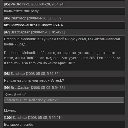
[
95
]
PROtoTYPE
[2008-04-28, 9:04:24]
подчистите мне репу
[
96
]
Святогор
[2008-04-30, 11:50:39]
http://dawnofwar.ucoz.ru/index/8-5974
[
97
]
BratCapitan
[2008-05-01, 9:59:21]
DrednoutusMehanikus Я убираю твой минус у себя, так как там написан
полный бред.
DrednoutusMehanikus: "Лично я, не приветствую такие родственные
связи, иш ты BratCapitan. видно по блату устроился 20% Реп. зароботал
и только и з-за того что но чейто брат!!!!!!!!!"
[
98
]
Zandmar
[2008-05-05, 5:31:36]
Нельзя ли снять мой плюс у
Veresk
?
[
99
]
BratCapitan
[2008-05-05, 5:54:33]
Quote
(
Zandmar
)
Нельзя ли снять мой плюс у Veresk?
Можно.
[
100
]
Zandmar
[2008-05-05, 5:55:21]
Большое спасибо