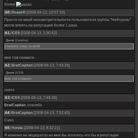
более
[
60
]
ReapeR
[2008-04-12, 10:57:33]
Просто по моей неосмотрительности пользователи группы "Нейтралы"
могли влиять на репутацию более 1 раза.
[
61
]
ICE9
[2008-04-13, 1:30:42]
Quote
(
Zandmar
)
Снимите плюс tomik96
мне тож снимите..
[
62
]
BratCapitan
[2008-04-13, 7:43:34]
Quote
(
ICE9
)
мне тож снимите..
снято
[
63
]
ICE9
[2008-04-13, 7:48:36]
BratCapitan
, спасибо.
[
64
]
BratCapitan
[2008-04-13, 7:52:45]
Снял.
[
65
]
Honda
[2008-04-13, 8:32:21]
Я конечно не модератор но мне бы хотелось что бы в репутации