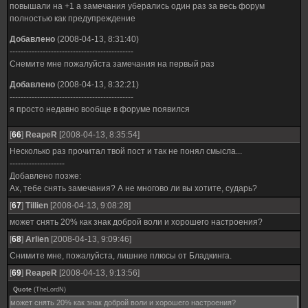
повышали на +1 а замечания уберались один раз за весь форум
полностью как предупреждение
Добавлено
(2008-04-13, 8:31:40)
---------------------------------------------
Снемите мне пожалуйста замечания на первый раз
Добавлено
(2008-04-13, 8:32:21)
---------------------------------------------
я просто недавно вообще в форуме появился
[
66
]
ReapeR
[2008-04-13, 8:35:54]
Несколько раз прочитал твой пост и так не понял смысла...
--------------------
Добавлено позже:
Ах, тебе снять замечания? А не многово ли вы хотите, сударь?
[
67
]
Tillien
[2008-04-13, 9:08:28]
может снять 20% как знак доброй воли и хорошего настроения?
[
68
]
Arlien
[2008-04-13, 9:09:46]
Снимите мне, пожалуйста, лишние плюсы от Бладкинга.
[
69
]
ReapeR
[2008-04-13, 9:13:56]
Quote
(
TheLordN
)
может снять 20% как знак доброй воли и хорошего настроения?