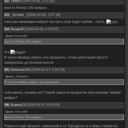
[
52
]
Tillien
[2008-04-06, 1:53:30]
просто Рипер 100 набрал...
[
53
]
_Archer_
[2008-04-06, 1:57:39]
типо раз максимум набрал так пусть ещё будет рубеж... пусть.
[
54
]
ReapeR
[2008-04-06, 4:55:07]
Quote
(
TheLordN
)
просто Рипер 100 набрал...
Ага
Я хотел вообще убрать эти проценты, чтобы репутация просто
набиралась до бесконечности.
[
55
]
HindrancUS
[2008-04-07, 5:55:29]
Quote
(
_Re@peR_
)
Я хотел вообще убрать эти проценты
собственно, почему нет? Какой смысл в процентах при наличии "живой"
цифры?
[
56
]
Ворон13
[2008-04-07, 9:19:05]
Quote
(
TheLordN
)
просто Рипер 100 набрал...
Повысте ещё процент замечаний а то Торгадону не к чему стремится