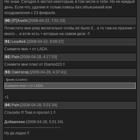
Не знаю. Сегодня я чистил некоторым, в том числе и тебе. Но не каждый
день. Если что, удаляю я только плюсы без объяснений или
поздравления с 23 февраля.
[
90
]
[IT]Aoshi
[2008-04-22, 7:01:33]
Почистите мне рпку желательно чтобы её было 0... а то там на празник +
много.... и есче есть + которые на самом деле -!!
[
91
]
Leadtek
[2008-04-22, 9:09:37]
Снимите мне + от LADA.
[
92
]
Pain
[2008-04-28, 4:17:53]
Снимите мне плюс от Diamod23 !!
[
93
]
Святогор
[2008-04-28, 4:37:41]
Quote
(
Leadtek
)
Снимите мне + от LADA.
+1
[
94
]
Pain
[2008-04-28, 5:01:34]
Спасибо !!! Тока я просил 1 !!
Добавлено
(2008-04-28, 5:01:34)
---------------------------------------------
Ну да ладно !!