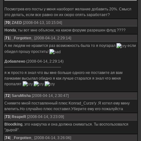
Посмотрев его посты у меня наоборот желание добавить 20%. Смысл
это делать, если все равно он их скоро опять заработает?
[
70
]
ZAED
[2008-04-13, 10:15:04]
Honda
, ты вот мне объясни, на каком форуме разрешен флуд ????
[
71
]
_Forgotten_
[2008-04-14, 2:29:14]
А яе людям не нравится раз возможность была то я поугарал
если
обидел прошу простить!
Добавлено
(2008-04-14, 2:29:14)
---------------------------------------------
я ж просто я знал что вы мне больше одного не поставите ая вам
пачкакми высылал обидно я как лучше старался я знал что меня
пропалят
[
72
]
SaruMisha
[2008-04-14, 2:30:47]
Снимите мной поставленный плюс Konrad_Curze'у .Я хотел ему мину
влепить.Но случайно плюс поставил.Уберите ему его пожалуйста
[
73
]
ReapeR
[2008-04-14, 3:23:09]
Bloodking
, это накрутка и она должна сниматься. Ты воспользовался
"дырой".
[
74
]
_Forgotten_
[2008-04-14, 3:26:06]