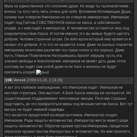
Муха ха единственное это спосение души. Но когда ты тысячалетиями
воюеш ты хоть чють чють хочеш для себя. Вспомним Испивающих Души,
почему они отвергли Империум но не отвергли императора. Империум
падёт под Гнётом СОБСТВЕННОй ереси не хаоса, а собственного
упадка. а с ним падёт и император. И человечество останется лиш под
покровительством Хаоса. И патом именно это вы живые будете щитать
добром. Человек странная штука. Он взял кусок который ему нравится и
назвал это добром. А то что не нравится злом. Даже на разных планетах
империума гигантскии различия что такое плохо а что хорошо. Даже
пусть Тёмные Повелители Натешившись бросят игрушку. пусть эта
элюзия свободы и благополучия. империум не может дать даже этого
поэтому он падёт сам собой даже если Хаос и ксеносы не будут
прелагать усидий
[
108
]
Veresk
[2008-03-26, 2:19:28]
А вот это глубокое заблуждение, что Империум падет. Империум не
жесткая структура. Она выстоит. А Боги Хаоса никогда не натешатся. Их
существование поддерживают негативные эмоции. Поэтому страшно
прдставить, во что превратяться миры под вечным гнетом Хаоса. Вот тут
как раз не будет никокой надежды.
Что касается предателей космодесантников. Император создал
Империум. Ради защиты человечества. Император жил (и живет) ради
защиты человечество. Обратив оружие против Империума, предатели
обратили оружие против Императора и человечества. Их имя проклято,