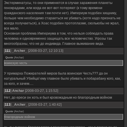
Экстерминатусы, то они применются в случае заражения планеты
генокрадами, или когда ее вот-вот потеряют (к тому времени
гражданского населения там почти нет). Империум подобен хищнику,
больше чем необходимо стараеться не убивать (хотя надо признать не
всегда получаеться), а Хоас подобен протоплазме, сколькобы не жрал,
все мало.
Основная проблема Империума в том, что нельзя соблюдать права
человека и одновременно защищать все человечество. Угрозы так
многообразны, что не до индивида. Главное выживание вида.
[
111
]
_Archer_
[2008-03-27, 12:10:13]
Quote
(
Anchar
)
воинскую честь
У примарха Пожирателей миров была воинская Честь??? да он
натуральный Убийца! ему главное было убивать и побарабану кого, как,
за кого, и зачем.....
[
112
]
Anchar
[2008-03-27, 1:15:52]
Нет, до ереси он хоть и был кровожадным но благородным войном
[
113
]
_Archer_
[2008-03-27, 1:40:42]
Quote
(
Anchar
)
благородным войном