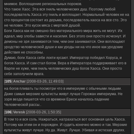
мнимое. Воплощение региональных пороков.
Что такое Хаос. Эта вся гниль человеческих душ. Поэтому любой
последователь Хаоса эту гниль и воплощает. Нормальный человек не на
сто процентов состоит из дерьма, последователь хаоса на все сто. Это
не человек. Это кусок мяса с мертвой душой.
Боги Хаоса как не смешно без материального мира жить не могут. Их
идеал, мир злобы зависти и насилия. Без этого они просто исчезнут. И
демоны не зря занимаются тем, чем они занимаются. Они воплощают
уродство человеческой души и как уроды ни на что иное как уродские
действия не способны.
Думаю, боги Хаоса себе локти кусают. Император победил Хоруса, и
богов Хаоса. И сам стал богом. Вера в Императора поддерживает его в
Варпе не хуже, чем гниль человеческих душ богов Хаоса. Они просто
себе заполучили врага.
[
105
]
Anchar
[2008-03-26, 11:49:03]
на богов пливать ты посмотри что в империуме с обычными людьми.
Даже самые мерзкие культисты живут лучше Горожан империума. Не
ззря везде пишется что со времени Ереси началось падение
Человеческой рассы..
[
106
]
Veresk
[2008-03-26, 1:50:35]
В том то и вся соль. Нажраться, натрахаться вот основная цель Хаоса.
Потому как этим он и порожден. И судить конечно можно и так. Мерзкие
культисты живут лучше. Ну да. Живут. Лучше. Убивая и истезая других.