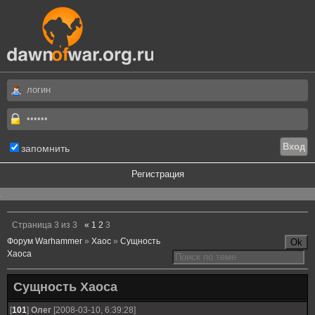
запомнить
Регистрация
.
Страница
3
из
3
«
1
2
3
Форум Warhammer
»
Хаос
»
Сущность
Хаоса
Сущность Хаоса
[
101
]
Олег
[2008-03-10, 6:39:28]