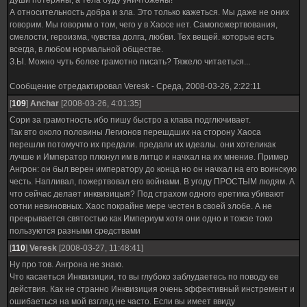
души потеряны, а тела буду уничтожены!
А относительность добра и зла. Это только кажеться. Мы даже не оних
говорим. Мы говорим о том, чего у в Хаосе нет. Самопожертвования,
смелости, героизма, чувства долга, любви. Тех вещей. которые есть
всегда, в любом нормальной обществе.
З.Ы. Можно чуть более грамотно писать? Тяжело читаеться...
Сообщение отредактировал
Veresk
-
Среда, 2008-03-26, 2:22:11
[
109
]
Anchar
[2008-03-26, 4:01:35]
Сори за грамотность ибо пишу быстро а клава подглючивает.
Так вто около половины Легионов перешдших на сторону Хаоса
перешли потомучто их предали. предали их идеалы. они хотеликак
лучше и Император плюнул им в литцо и начхал на их мнение. Пример
Ангрон: он был верен императору до конца но он начхал на его воинскую
честь. Напливал, пожертвовал его войнами. В угоду ПРОСТЫМ людям. А
что сейчас делает инквизицыя? Под страхом одного еретика убивают
сотни невиновных. Хаос покрайне мере честен в своей злобе. А не
прекрывается святостью как Империум хотя они одно и тожзе токо
пользуются разными средствами
[
110
]
Veresk
[2008-03-27, 11:48:41]
Ну про тов. Ангрона не знаю.
Что касаеться Инквизиции, то вы глубоко заблудаетесь по поводу ее
действия. Как не странно Инквизиция очень эффективный инстремент и
ошибаеться на мой взгляд не часто. Если вы имеет ввиду