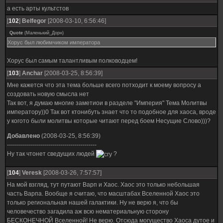
а есть арты культстов
[
102
]
Belfegor
[2008-03-10, 6:56:46]
Quote
(
Маленький_Дорн
)
Хорус был любимчиком императора
Хорус был самым талантливым полководцем!
[
103
]
Anchar
[2008-03-25, 8:56:39]
Мне кажется что эта тема больше всего потходит к моему вопросу а
создовать новую смысла нет
Так вот, я думаю многие заметиои в разделе "Империя" Тема Молитвы
императору))0 Так вот ктонибуть знает что то подобное для хаоса, вроде
у когото были молитвы которые читают перед боем Несущие Слово)))?
Добавлено
(2008-03-25, 8:56:39)
---------------------------------------------
Ну так чтонет сведущих людей
?
[
104
]
Veresk
[2008-03-26, 7:57:57]
На мой взгляд, тут путают Варп и Хаос. Хаос это только небольшая
часть Варпа. Вообще я считаю, что масштабах Вселенной Хаос это
только региональная нашей галактики. Ну не верю я, что бы
человечество загадила аж всю нематериальную сторону
БЕСКОНЕЧНОЙ Вселенной! Не верю. Отсюда могущество Хаоса дутое и