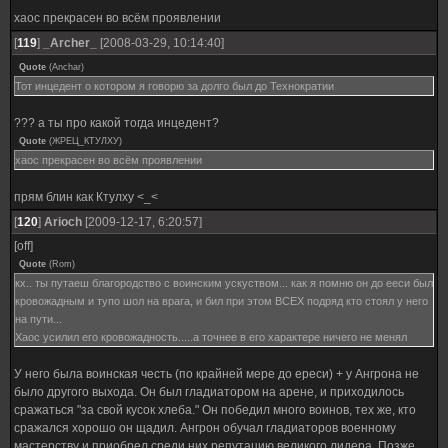
хаос прекрасен во всём проявлении
[
119
]
_Archer_
[2008-03-29, 10:14:40]
Quote
(
Anchar
)
Тот инцедент о котором я говорю за долго был до Технократии
??? а ты про какой тогда инцедент?
Quote
(
ЖРЕЦ_КТУЛХУ
)
хаос прекрасен во всём проявлении
прям блин как Ктулху <_<
[
120
]
Ariоch
[2009-12-17, 6:20:57]
[off]
Quote
(
Rom
)
кх.. ты путаеш благородство с воинским ускуством... как я помню он до ееси был
кровожадным и тупо шол на врага, и бил при этом ВСЕХ подряд кто стоял у него
на пути...
Хаос усилил его кровожадность.....а точнее в его характере ничего не менял
У него была воинская честь (по крайней мере до ереси) + у Ангрона не
было другого выхода. Он был гладиатором на арене, и приходилось
сражаться "за свой кусок хлеба." Он победил много воинов, тех же, кто
сражался хорошо он щадил. Ангрон обучал гладиаторов военному
мастерству и приобрел среди них репутацию великого лидера. Позже