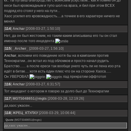
кх.. ты путаеш благородство с воинским ускуством... как я помню он до
ееси был кровожадным и тупо шол на врага, и бил при этом ВСЕХ
подряд кто стоял у него на пути...
Хаос усилил его кровожадность.....а точнее в его характере ничего не
менял
[
114
]
Anchar
[2008-03-27, 1:50:10]
Нет, да он был жестоким, но таким каким аписываеш его ты он стал
именнр после того инцедента
[
115
]
_Archer_
[2008-03-27, 1:56:10]
Anchar
, вспомни его повединие хотя бы на в кампании против
Технократии...он встал из под обломков и просто начал рудить
Братство....... а после ереси так вообще унего чуть ли не пена изо рта
идёт в битве.... хотя есть один плюс что он на стороне Хаоса......
Он УВЕРОВАЛ
лад прекратим оффтотоп
[
116
]
Anchar
[2008-03-27, 6:31:57]
Тот инцедент о котором я говорю за долго был до Технократии
[
117
]
MGTS048651@mgts
[2008-03-28, 12:19:26]
да,хаос ужасен...
[
118
]
ЖРЕЦ_КТУЛХУ
[2008-03-29, 10:06:44]
Quote
(
MGTS048651@mgts
)
да,хаос ужасен...