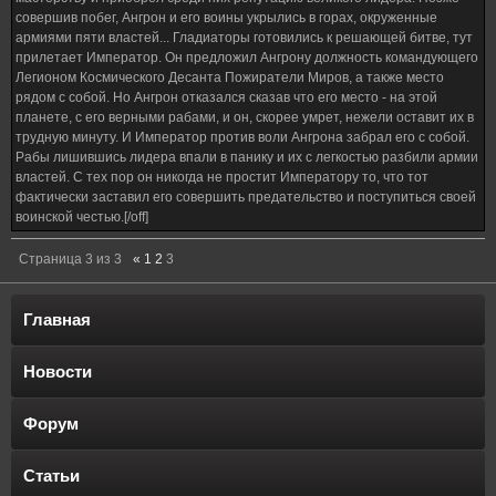
совершив побег, Ангрон и его воины укрылись в горах, окруженные
армиями пяти властей... Гладиаторы готовились к решающей битве, тут
прилетает Император. Он предложил Ангрону должность командующего
Легионом Космического Десанта Пожиратели Миров, а также место
рядом с собой. Но Ангрон отказался сказав что его место - на этой
планете, с его верными рабами, и он, скорее умрет, нежели оставит их в
трудную минуту. И Император против воли Ангрона забрал его с собой.
Рабы лишившись лидера впали в панику и их с легкостью разбили армии
властей. С тех пор он никогда не простит Императору то, что тот
фактически заставил его совершить предательство и поступиться своей
воинской честью.[/off]
Страница
3
из
3
«
1
2
3
Главная
Новости
Форум
Статьи