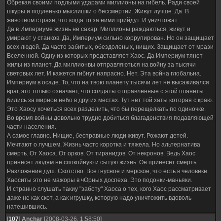
Обрекая своими подлыми ударами миллионы на гибель. Ради своей
шкуры и подленько мыслишки о бессмертии. Живут лучше. Да. В
животном страхе, что когда то за ними прийдут. И уничтожат.
Да в Империуме жизнь не сахар. Миллионы раждаються, живут и
умирают у станков. Да, Империум сильно коррупирован. Но он защищает
всех людей. Да часто забитых, обездоленых, нищих. Защищает от мрази
Вселенной. Одну из которых представляет Хаос. Да Империум тянет
жилы из планет. Да миллионвы отправляються на войну за тысячи
световых лет. И кажется гибнут напрасно. Нет. Эта война глобальна.
Империум в осаде. То, что на твою планету тысячи лет не высаживался
враг, это только означает, что солдаты отправленные с этой планеты
бились за мирное небо в других местах. Тут нет той хаты которая с краю.
Это Хаосу хочеться всех разделить, что бы перещелкать по одиночке.
Во время войны довольно трудно добиться благаденствия подавляющей
части населения.
А самое главно. Нищие, бесправные люди живут. Рожают детей.
Мечтают о лучшем. Жизнь часто коротка и тяжела. Но альтернатива
смерть. От Хаоса. От орков. От тиранидов. От некронов. Ведь Хаос
принесет людям не спокойную и сытую жизнь. Он принесет смерть.
Разложение душ. Скотство. Все гнусное и мерское, что есть в человеке.
Хаоситы это не мажоры в чОрных доспеха. Это подонки-маньяки.
И странно слушать такиу "заботу" Хаоса о тех, кого Хаос рассматривает
даже не как скот, а как игрушку, которую надо уничтожить вдоволь
натешившись.
[
107
]
Anchar
[2008-03-26, 1:58:50]