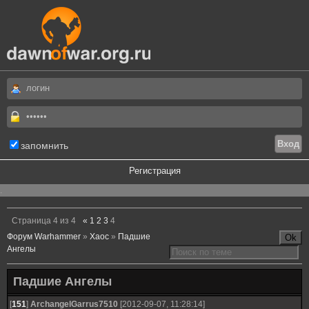
запомнить
Регистрация
.
Страница
4
из
4
«
1
2
3
4
Форум Warhammer
»
Хаос
»
Падшие
Ангелы
Падшие Ангелы
[
151
]
ArchangelGarrus7510
[2012-09-07, 11:28:14]