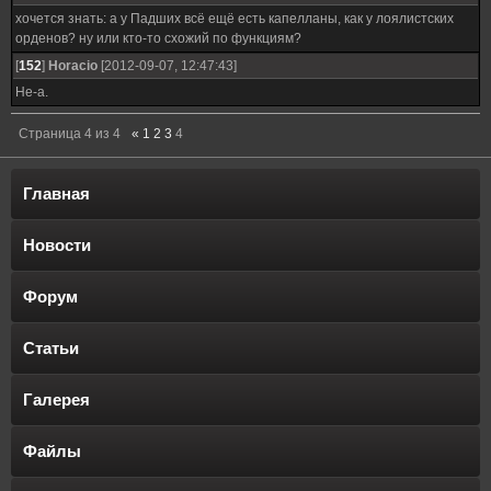
хочется знать: а у Падших всё ещё есть капелланы, как у лоялистских
орденов? ну или кто-то схожий по функциям?
[
152
]
Horacio
[2012-09-07, 12:47:43]
Не-а.
Страница
4
из
4
«
1
2
3
4
Главная
Новости
Форум
Статьи
Галерея
Файлы