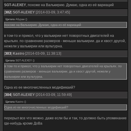
SGT-ALEXEY
, похоже на Валькирию. Думаю, одна из её вариаций
[
302
]
SGT-ALEXEY
[2014-03-09, 3:47:45]
Цитата
Абураи
(
)
похоже на Валькирию. Думаю, одна из её вариаций
в том-то и прикол, что у валькирии нет поворотных двигателей на
крыльях. по сравнению размеров - меньше валькирии. да и хвост другой,
нежели у валькирии или вультурна.
[
303
]
Kastro
[2014-03-09, 11:38:13]
Цитата
SGT-ALEXEY
(
)
в том-то и прикол, что у валькирии нет поворотных двигателей на крыльях. по
сравнению размеров - меньше валькирии. да и хвост другой, нежели у
валькирии или вультурна.
Одна из ее многочисленных модификаий?
[
304
]
SGT-ALEXEY
[2014-03-09, 11:59:49]
Цитата
Kastro
(
)
Одна из ее многочисленных модификаий?
перерыл все что можно. даже если бы и так, то должно быть упоминание
где-нибудь кроме ДоВа