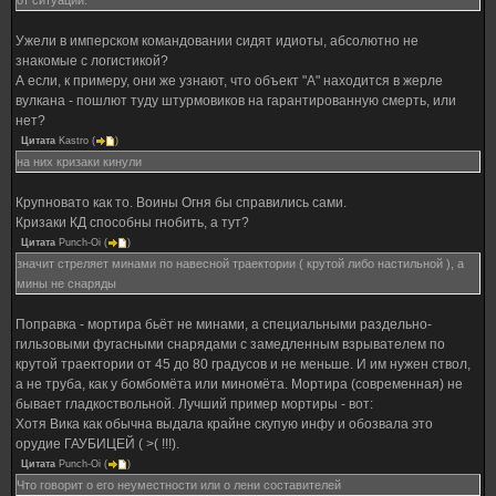
от ситуации.
Ужели в имперском командовании сидят идиоты, абсолютно не
знакомые с логистикой?
А если, к примеру, они же узнают, что объект "А" находится в жерле
вулкана - пошлют туду штурмовиков на гарантированную смерть, или
нет?
Цитата
Kastro
(
)
на них кризаки кинули
Крупновато как то. Воины Огня бы справились сами.
Кризаки КД способны гнобить, а тут?
Цитата
Punch-Oi
(
)
значит стреляет минами по навесной траектории ( крутой либо настильной ), а
мины не снаряды
Поправка - мортира бьёт не минами, а специальными раздельно-
гильзовыми фугасными снарядами с замедленным взрывателем по
крутой траектории от 45 до 80 градусов и не меньше. И им нужен ствол,
а не труба, как у бомбомёта или миномёта. Мортира (современная) не
бывает гладкоствольной. Лучший пример мортиры - вот:
Хотя Вика как обычна выдала крайне скупую инфу и обозвала это
орудие ГАУБИЦЕЙ ( >( !!!).
Цитата
Punch-Oi
(
)
Что говорит о его неуместности или о лени составителей