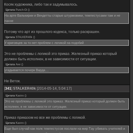
Косяк художника, либо так и задумывалось.
Цитата
Punch-Oi
(
)
На арте Валькирии и Вендетты старые штурмовики, темпестусами там и не
пахне
Потому что арт из прошлого кодекса, только раскрашен.
Цитата
STALKER40k
(
)
У криговцев за то нет проблем с логикой на подобий
Это не проблемы с логикой это приказ. Железный приказ который
должен быть исполнен, в не зависимости от ситуации.
Цитата
Arei
(
)
угадывается почерк Варда....
Не Веток.
[
341
]
STALKER40k
[2014-05-14, 5:04:17]
Цитата
Kastro
(
)
Это не проблемы с логикой это приказ. Железный приказ который должен быть
исполнен, в не зависимости от ситуации.
Приказ приказом но все же проблемы с логикой.
Цитата
Kastro
(
)
Еще был случай как полк темпестусов послали на мир Тау убивать учителей и