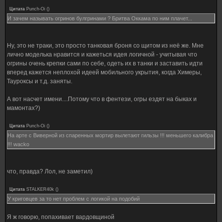
Цитата
Punch-Oi
(
)
И зачем называть огринов булгринами ? Бритва Оккама по ним плачет...
Ну, это не траки, это просто танковая броня со щитом из неё же. Мне
лично моделька нравится и кажеться идея логичной - учитывая что
огрины очень крепки сами по себе, одеть их в танки и заставить идти
вперед кажется неплохой идеей мобильного укрытия, когда Химеры,
Тауроксы и т.д. заняты.
А вот насчет имени....Потому что в фентези, огры ездят на быках и
мамонтах?)
Цитата
Punch-Oi
(
)
На арте с Виверной из спаренных мортир вылетают гильзы !!! меньшего калибра
!!! wacko
что, правда? Лол, не заметил)
Цитата
STALKER40k
(
)
У криговцев за то нет проблем с логикой на подобий
Я ж говорю, попахивает вардовщиной