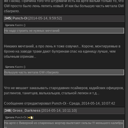
же Паска). Причина того что штурмачи есть на арте вальки только то, что
GW просто было лень лепить новый. И как бы большую часть метала GW
сбагрило.
[
345
]
Punch-Oi
[2014-05-14, 9:59:52]
Цитата
Kastro
(
)
Не надо строить не нужных мечтаний
Никаких мечтаний, а про лень я тоже озвучил... Короче, монтируемые в
броню на заводе траки дают булгринам спас на единицу лучше, чем
обычным огринам...
Цитата
Kastro
(
)
большую часть метала GW сбагрило.
Что не мешает заказывать стародавних псайкеров, кадийских офицеров,
ратлингов, танитцев, вальхальцев, стальной легион и т.д...
Сообщение отредактировал
Punch-Oi
-
Среда, 2014-05-14, 10:07:42
[
346
]
Gross_Darkness
[2014-05-14, 10:11:10]
Цитата
Punch-Oi
(
)
На арте с Виверной из спаренных мортир вылетают гильзы !!! меньшего калибра