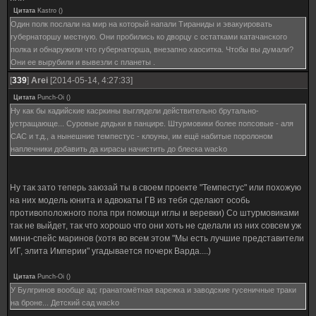
Цитата
Kastro
(
)
Один полк послали на мир на который напали Тираниды и эвакуировать
губернаторшу местную. Они пробились ко дворцу с остатками катачанского
полка и обнаружили что губернаторша, внезапно хаоситка. Чтобы вы думали?
Они ее вырубили и вывезли с планеты .
[
339
]
Arei
[2014-05-14, 4:27:33]
Цитата
Punch-Oi
(
)
Ну как бы кадийские касркины выглядели действительно брутально-
устращающе... Суровые дядьки в панцире. Штурмовики более попсовые - аля
САС и т.д., а нынешние темпестус - клоуны, им ещё набитые поролоном
наплечники добавить да кирасы начистить до блеска wacko
Ну так зато теперь заюзай ты в своем проекте "Темпестус" или похожую
на них модель юнита и адвокаты ГВ из тебя сделают особь
противоположного пола при помощи иглы и веревки) Со штурмовиками
так не выйдет, так что хорошо что они хоть не сделали из них совсем уж
мини-спейс маринов (хотя во всем этом "Мы есть лучшие представители
ИГ, элита Империи" угадывается почерк Варда....)
Цитата
Punch-Oi
(
)
У Булгринов вообще ад: гранатомётная варежка и заводские гусеничные траки
на броне... Детский сад wacko