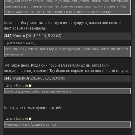
учащихся из касты земли. Значит убивали они убивали, потом всех земляников
эвакуировали с планеты но темпестусам не разрешили покинуть планету. Так
они начали ломать парты, компьютеры и тд. И все это под огнем тау.
Казалось бы уничтожь силы тау и их эвакуируют, однако они начали
вести себя как вандалы.
[
342
]
Kastro
[2014-05-14, 5:23:03]
Цитата
STALKER40k
(
)
Казалось бы уничтожь силы тау и их эвакуируют, однако они начали вести себя
как вандалы.
Тут какое дело. Когда они поубивали земляных им запретили
эвакуироваться, а силами Тау было не справится на них кризаки кинули.
[
343
]
Punch-Oi
[2014-05-14, 6:34:40]
Цитата
Kastro
(
)
Косяк художника, либо так и задумывалось.
Косяк, и не только художника, ибо
Цитата
Kastro
(
)
Мортира она и в Африке мортира