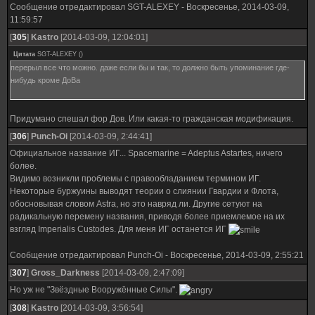
Сообщение отредактировал
SGT-ALEXEY
-
Воскресенье, 2014-03-09,
11:59:57
[
305
]
Kastro
[2014-03-09, 12:04:01]
Цитата
SGT-ALEXEY
(
)
перерыл все что можно. даже если бы и так, то должно быть упоминание где-
нибудь кроме ДоВа
Придумано спешал фор Дов. Или какая-то гражданская модификация.
[
306
]
Punch-Oi
[2014-03-09, 2:44:41]
Официальное название ИГ... Spacemarine = Adeptus Astartes, ничего
более.
Видимо возникли проблемы с правообладанием термином ИГ.
Некоторые буржуины выводят теории о слиянии Гвардии и Флота,
обосновывая словом Astra, но это навряд ли. Другие сетуют на
радикальную перемену названия, приводя более приемлемое на их
взгляд Imperialis Custodes. Для меня ИГ останется ИГ
Сообщение отредактировал
Punch-Oi
-
Воскресенье, 2014-03-09, 2:55:21
[
307
]
Gross_Darkness
[2014-03-09, 2:47:09]
Но уж не "Звёздные Вооружённые Силы".
[
308
]
Kastro
[2014-03-09, 3:56:54]