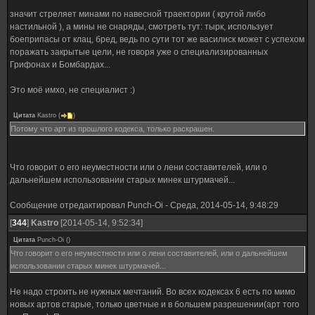
значит стреляет минами по навесной траектории ( крутой либо
настильной ), а мины не снаряды, смотреть тут: тырк, использует
боеприпасы от клац, бред, ведь по сути тот же василиск может с успехом
поражать закрытые цели, не говоря уже о специализированных
Грифонах и Бомбардах...
Это моё имхо, не специалист :)
Цитата
Kastro
(
)
Потому что арт из прошлого кодекса, только раскрашен.
Что говорит о его неуместности или о лени составителей, или о
дальнейшем использовании старых минек штурмачей...
Сообщение отредактировал
Punch-Oi
-
Среда, 2014-05-14, 9:48:29
[
344
]
Kastro
[2014-05-14, 9:52:34]
Цитата
Punch-Oi
(
)
Что говорит о его неуместности или о лени составителей, или о дальнейшем
использовании старых минек штурмачей...
Не надо строить не нужных мечтаний. Во всех кодексах 6 есть по мимо
новых артов старые, только цветные и в большем разрешении(арт того