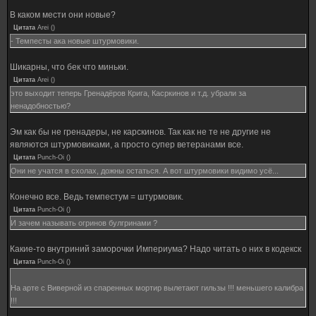
В каком мести они новые?
Цитата
Arei
(
)
- Темпесты ака новые штурмовики.
Шикарны, что бек что миньки.
Цитата
Arei
(
)
это выходит теперь Гренадёров Крига, Касркинов и т.д. убрали за
ненадобностью?
Эм как бы не гренадеры, не карскинов. Так как не те не другие не
являются штурмовиками, а просто супер ветеранами все.
Цитата
Punch-Oi
(
)
Они не учатся в схолах, дожны остаться. А вот штурмовики видимо усё...
Конечно все. Ведь темпестум = штурмовик.
Цитата
Punch-Oi
(
)
И зачем называть огринов булгринами ?
Какие-то внутриний заморочки Империума? Надо читать о них в кодекск
Цитата
Punch-Oi
(
)
На арте с Виверной из спаренных мортир вылетают гильзы !!! меньшего калибра
!!!