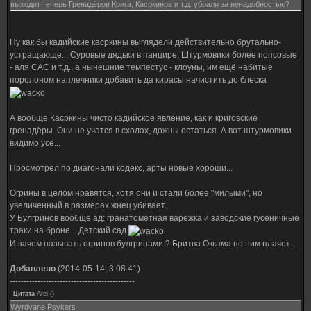
выходит теперь Гренадёров Крига, Касркинов и т.д. убрали за ненадобностью?
Ну как бы кадийские касркины выглядели действительно брутально-
устращающе... Суровые дядьки в панцире. Штурмовики более попсовые
- аля САС и т.д., а нынешние темпестус - клоуны, им ещё набитые
поролоном наплечники добавить да кирасы начистить до блеска
А вообще Касркины чисто кадийское явление, как и криговские
гренадёры. Они не учатся в схолах, дожны остаться. А вот штурмовики
видимо усё...
Просмотрел по диагонали кодекс, арты новые хороши...
Огрины в целом нравятся, хотя они и стали более "милыми", но
увеличенный в размерах жнец убивает...
У Булгринов вообще ад: гранатомётная варежка и заводские гусеничные
траки на броне... Детский сад
И зачем называть огринов булгринами ? Бритва Оккама по ним плачет...
Добавлено
(2014-05-14, 3:08:41)
---------------------------------------------
Цитата
Arei
(
)
Wyrdvane Psykers