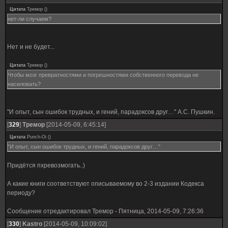
Цитата
Тремор
(
)
нет-ли случаем?
Нет и не будет...
Цитата
Тремор
(
)
Чтобы мозг превратностями и погрешностями собственного перевода не
насиловать?
"И опыт, сын ошибок трудных, и гений, парадоксов друг…" А.С. Пушкин.
[
329
]
Тремор
[2014-05-09, 6:45:14]
Цитата
Punch-Oi
(
)
"И опыт, сын ошибок трудных, и гений, парадоксов друг…"
Придётся пхревозмогать..)
А какие книги соответствуют описываемому во 2-3 издании Кодекса
периоду?
Сообщение отредактировал
Тремор
-
Пятница, 2014-05-09, 7:26:36
[
330
]
Kastro
[2014-05-09, 10:09:02]