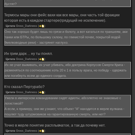
бустят?
Термосы мары они фейс вахи как все мары, они часть той фракции
которая есть в каждом стартере(грядущий не исключение).
Цитата
Gross_Darkness
(
)
Оно так хорошо будет лишь по грязи и болоту, а вот кататься по траншеям, аки
танки или БТРы, по большому склону, по глинистой почве, покрытой водой
9мелководные реки) - застрянет наглухо.
Ин грим дарк ... ну ты понял.
Цитата
Gross_Darkness
(
)
Их не учат выживать, их учат убивать, ибо доктрина Корпусов Смерти Крига -
разменяться по соотношению хоть 20 к 1 в пользу врага, но победу - одержать
или погибнуть всем до единого солдата.
Кто сказал Пертурабо?
Цитата
Gross_Darkness
(
)
Ужели в имперском командовании сидят идиоты, абсолютно не знакомые с
логистикой?
А если, к примеру, они же узнают, что объект "А" находится в жерле вулкана -
пошлют туду штурмовиков на гарантированную смерть, или нет?
Точно в жерле понятие расплывчатое, а так да почему нет.
Цитата
Gross_Darkness
(
)