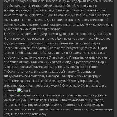
крутых
Pipboy'ев
мини компьютеров на руках, содержит камеры в шлемах
что бы начальство могло наблюдать за работой. А еще у них в
экипировку входит пояс настоящего шахида. Немного о навыках, по
мимо того что они имеют 4 BS
не то что Воины Огня Тау
, они еще могут
акие марины не спать очень долго входя в транс. А еще у этих парней
мания
железное выполнение поставленных приказов. Ну и конечно есть
куча прикольных кулл стории о полках:
1) Один полк послали на мир гробницу, когда полк пошел вход завалило.
И они всем скопом решили что не уйдут пока не завалят всех Некронов.
2) Другой полк по каким-то причинам имеет почти полный имун к
болезням Дедули, в следствий чего часто режутся нурглитами. Нургл
даже парней посылал чтобы завалить их и их схолу, но не срослось.
3) Один полк часто тусуется в Ультмаре и с Ультрамаринами, из-за чего
они втирают новичкам что из их рядов иногда берут рекрутов в мары.
А теперь несколько случаем с выполнением приказов до конца.
4) Один полк послали на мир на который напали Тираниды и
эвакуировать губернаторшу местную. Они пробились ко дворцу с
остатками катачанского полка и обнаружили что губернаторша,
внезапно хаоситка. Чтобы вы думали? Они ее вырубили и вывезли с
планеты
.
5) Еще был случай как полк темпестусов послали на мир Тау убивать
учителей и учащихся из касты земли. Значит убивали они убивали,
потом всех земляников эвакуировали с планеты но темпестусам не
разрешили покинуть планету. Так они начали ломать парты, компьютеры
и тд. И все это под огнем тау.