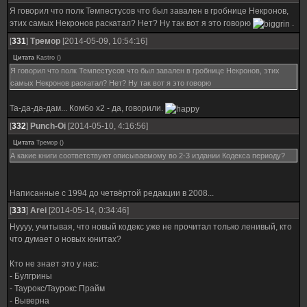
Я говорил что полк Темпестусов что был завален в гробнице Некронов,
этих самых Некронов раскатал? Нет? Ну так вот я это говорю
.
[
331
]
Тремор
[2014-05-09, 10:54:16]
Цитата
Kastro
(
)
Я говорил что полк Темпестусов что был завален в гробнице Некронов, этих
самых Некронов раскатал? Нет? Ну так вот я это говорю
Та-да-да-дам... Комбо х2 - да, говорили.
[
332
]
Punch-Oi
[2014-05-10, 4:16:56]
Цитата
Тремор
(
)
А какие книги соответствуют описываемому во 2-3 издании Кодекса периоду?
Написанные с 1994 до четвёртой редакции в 2008...
[
333
]
Arei
[2014-05-14, 0:34:46]
Нуууу, учитывая, что новый кодекс уже не прочитал только ленивый, кто
что думает о новых юнитах?
Кто не знает это у нас:
- Булгрины
- Таурокс/Таурокс Прайм
- Выверна