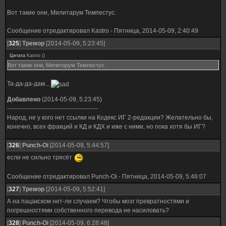
Вот такие они, Милитарум Темпестус.
Сообщение отредактировал
Kastro
-
Пятница, 2014-05-09, 2:40:49
[
325
]
Тремор
[2014-05-09, 5:23:45]
Цитата
Kastro
(
)
Вот такие они, Милитарум Темпестус.
Та-да-да-дам...
Добавлено
(2014-05-09, 5:23:45)
---------------------------------------------
Народ, не у кого нет ссылки на Кодекс ИГ 2-редакции? Желательно бы,
конечно, всех фракций и КД и КДХ и иже с ними, но пока хотя бы ИГ?
[
326
]
Punch-Oi
[2014-05-09, 5:44:57]
если не сильно трясёт
Сообщение отредактировал
Punch-Oi
-
Пятница, 2014-05-09, 5:46:07
[
327
]
Тремор
[2014-05-09, 5:52:41]
А на пацакском нет-ли случаем? Чтобы мозг превратностями и
погрешностями собственного перевода не насиловать?
[
328
]
Punch-Oi
[2014-05-09, 6:28:48]