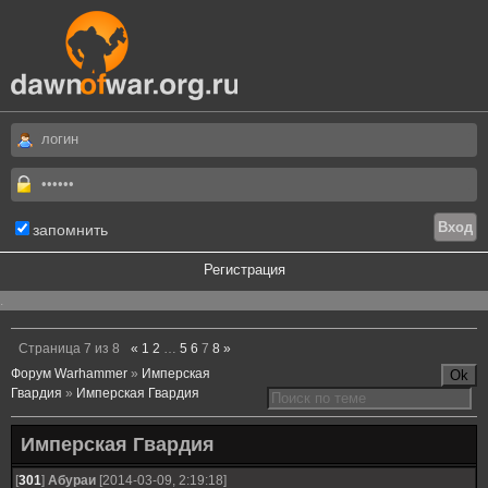
запомнить
Регистрация
.
Страница
7
из
8
«
1
2
…
5
6
7
8
»
Форум Warhammer
»
Имперская
Гвардия
»
Имперская Гвардия
Имперская Гвардия
[
301
]
Абураи
[2014-03-09, 2:19:18]