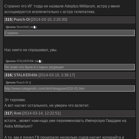
Странно что ИГ тогда не назвали Adeptus Militarum, астра у меня
ассоциируется исключительно с астра телепатика.
[
315
]
Punch-Oi
[2014-03-10, 2:20:30]
Цитата
Stormhell
(
)
Странно
Нас никто не спрашивал, увы.
Цитата
STALKER40k
(
)
Не знаю что было в старых редакция
[
316
]
STALKER40k
[2014-03-10, 3:38:17]
Цитата
Punch-Oi
(
)
http://www.solegends.com/citrt/rtimpguard110-01.htm
Эт терпимо.
А вот насчет остального, не уверен что взлетит.
[
317
]
Arei
[2014-03-14, 12:22:51]
кстати....может нам надо уже переименовать Имперскую Гвардию на
Astra Militarium?
А то, как я понял ГВ проиграло несколько судов насчет копирайта и