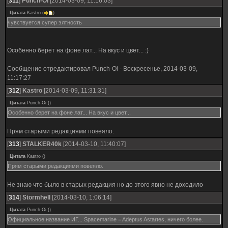
[
311
]
Punch-Oi
[2014-03-09, 11:16:03]
Цитата
Kastro
(
)
чувствуется супер элтность
Особенно берет на фоне лат... На вкус и цвет... :)
Сообщение отредактировал
Punch-Oi
-
Воскресенье, 2014-03-09,
11:17:27
[
312
]
Kastro
[2014-03-09, 11:31:31]
Цитата
Punch-Oi
(
)
Особенно берет на фоне лат... На вкус и цвет...
Прям старыми редакциями повеяло.
[
313
]
STALKER40k
[2014-03-10, 11:40:07]
Цитата
Kastro
(
)
Прям старыми редакциями повеяло.
Не знаю что было в старых редакция но до этого явно не доходило
[
314
]
Stormhell
[2014-03-10, 1:06:14]
Цитата
Punch-Oi
(
)
Официальное название ИГ... Spacemarine = Adeptus Astartes, ничего более.