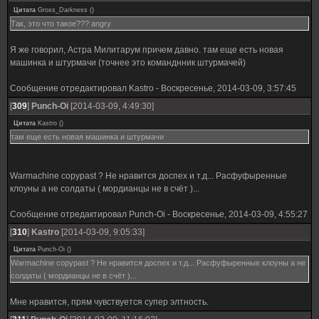
Цитата
Gross_Darkness
(
)
Так, это что такое??? angry
Я же говорил, Астра Милитарум причем давно. там еще есть новая
машинка и штурмачи (точнее это команднник штурмачей)
Сообщение отредактировал
Kastro
-
Воскресенье, 2014-03-09, 3:57:45
[
309
]
Punch-Oi
[2014-03-09, 4:49:30]
Цитата
Kastro
(
)
там еще есть новая машинка и штурмачи
Warmachine copypast ? Не нравится доспех и т.д... Расфуфыренные
клоуны а не солдаты ( мордианцы не в счёт )...
Сообщение отредактировал
Punch-Oi
-
Воскресенье, 2014-03-09, 4:55:27
[
310
]
Kastro
[2014-03-09, 9:05:33]
Цитата
Punch-Oi
(
)
Warmachine copypast ? Не нравится доспех и т.д... Расфуфыренные клоуны а не
солдаты ( мордианцы не в счёт )...
Мне нравится, прям чувствуется супер элтность.