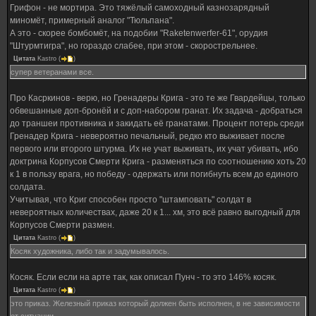
Грифон - не мортира. Это тяжёлый самоходный казнозарядный
миномёт, примерный аналог "Тюльпана".
А это - скорее бомбомёт, на подобии "Raketenwerfer-61", орудия
"Штурмтигра", но гораздо слабее, при этом - скорострельнее.
Цитата
Kastro
(
)
супер ветеранами все.
Про Касркинов - верю, но Гренадеры Крига - это те же Гвардейцы, только
обвешанные доп-бронёй и с доп-набором гранат. Их задача - добраться
до траншеи противника и закидать её гранатами. Процент потерь среди
Гренадер Крига - невероятно печальный, редко кто выживает после
первого или второго штурма. Их не учат выживать, их учат убивать, ибо
доктрина Корпусов Смерти Крига - разменяться по соотношению хоть 20
к 1 в пользу врага, но победу - одержать или погибнуть всем до единого
солдата.
Учитывая, что Криг способен просто "штамповать" солдат в
невероятных количествах, даже 20 к 1... хм, это всё равно выгодный для
Корпусов Смерти размен.
Цитата
Kastro
(
)
Косяк художника, либо так и задумывалось.
Косяк. Если если на арте так, как описал Пунч - то это 146% косяк.
Цитата
Kastro
(
)
это приказ. Железный приказ который должен быть исполнен, в не зависимости