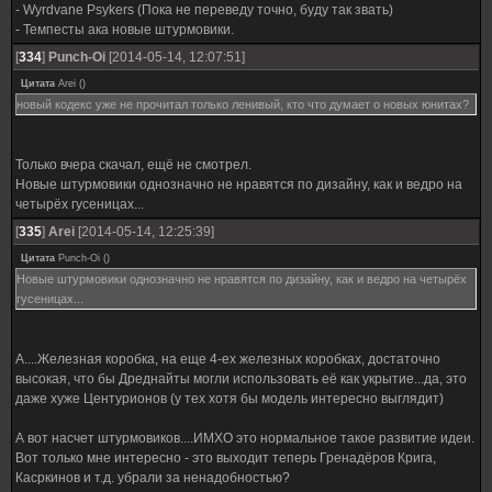
- Wyrdvane Psykers (Пока не переведу точно, буду так звать)
- Темпесты ака новые штурмовики.
[
334
]
Punch-Oi
[2014-05-14, 12:07:51]
Цитата
Arei
(
)
новый кодекс уже не прочитал только ленивый, кто что думает о новых юнитах?
Только вчера скачал, ещё не смотрел.
Новые штурмовики однозначно не нравятся по дизайну, как и ведро на
четырёх гусеницах...
[
335
]
Arei
[2014-05-14, 12:25:39]
Цитата
Punch-Oi
(
)
Новые штурмовики однозначно не нравятся по дизайну, как и ведро на четырёх
гусеницах...
А....Железная коробка, на еще 4-ех железных коробках, достаточно
высокая, что бы Дреднайты могли использовать её как укрытие...да, это
даже хуже Центурионов (у тех хотя бы модель интересно выглядит)
А вот насчет штурмовиков....ИМХО это нормальное такое развитие идеи.
Вот только мне интересно - это выходит теперь Гренадёров Крига,
Касркинов и т.д. убрали за ненадобностью?