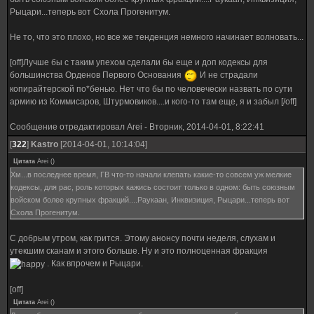
Рыцари...теперь вот Схола Прогенитум.
Не то, что это плохо, но все же тенденция немного начинает волновать...
[off]Лучше бы с таким упехом сделали бы еще и доп кодексы для
большинства Орденов Первого Основания
И не страдали
копирайтерской по*бенью. Нет что бы по человечески назвать по сути
армию из Коммисаров, Штурмовиков....и кого-то там еще, я и забыл [/off]
Сообщение отредактировал
Arei
-
Вторник, 2014-04-01, 8:22:41
[
322
]
Kastro
[2014-04-01, 10:14:04]
Цитата
Arei
(
)
Хм...в последнее время, ГВ что-то начали клепать какие-то совсем уж мелкие
кодексы, для рас, роль которых кажись состоит только в одном: быть союзным
войском более крупных фракций....Раукаан, Инквизиция, Рыцари...теперь вот
Схола Прогенитум.
С добрым утром, как грится. Этому анонсу почти неделя, слухам и
утекшим сканам и этого больше. Ну и это полноценная фракция
. Как впрочем и Рыцари.
[off]
Цитата
Arei
(
)