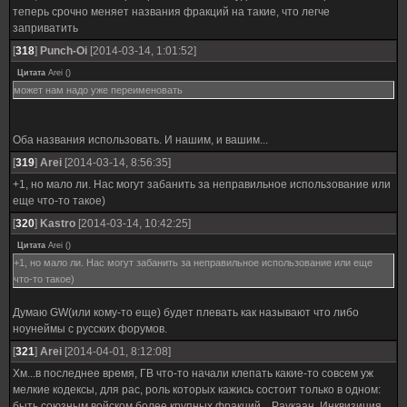
теперь срочно меняет названия фракций на такие, что легче
заприватить
[
318
]
Punch-Oi
[2014-03-14, 1:01:52]
Цитата
Arei
(
)
может нам надо уже переименовать
Оба названия использовать. И нашим, и вашим...
[
319
]
Arei
[2014-03-14, 8:56:35]
+1, но мало ли. Нас могут забанить за неправильное использование или
еще что-то такое)
[
320
]
Kastro
[2014-03-14, 10:42:25]
Цитата
Arei
(
)
+1, но мало ли. Нас могут забанить за неправильное использование или еще
что-то такое)
Думаю GW(или кому-то еще) будет плевать как называют что либо
ноунеймы с русских форумов.
[
321
]
Arei
[2014-04-01, 8:12:08]
Хм...в последнее время, ГВ что-то начали клепать какие-то совсем уж
мелкие кодексы, для рас, роль которых кажись состоит только в одном:
быть союзным войском более крупных фракций....Раукаан, Инквизиция,