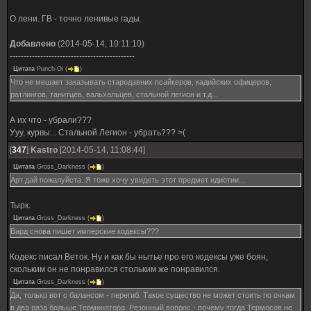
О лени. ГВ - точно ленивые гады.
Добавлено
(2014-05-14, 10:11:10)
---------------------------------------------
Цитата
Punch-Oi
(
)
Что не мешает заказывать стародавних псайкеров, кадийских офицеров,
ратлингов, танитцев, вальхальцев, стальной легион и т.д...
А их что - убрали???
Ууу, курвы... Стальной Легион - убрать??? >(
[
347
]
Kastro
[2014-05-14, 11:08:44]
Цитата
Gross_Darkness
(
)
Арт дай пожалуйста. Я тоже хочу увидеть этот предмет идиотии...
Тырк.
Цитата
Gross_Darkness
(
)
Вард снова пишет имперские кодексы???
Кодекс писал Веток. Ну и как бы нытье про его кодексы уже боян,
скольким он не понравился стольким же понравился.
Цитата
Gross_Darkness
(
)
Да, только вот с балансом - перегиб. Такое существо не может стоить по очкам
в два раза больше Терминатора. Резонный вопрос - почему тогда Термосов не