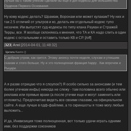
Лучше бы с таким упехом сделали бы еще и доп кодексы для большинства
Орденов Первого Основания
Ну кому кодекс делать? Шрамам, Воронам или может кулакам? Ну них и
так 2.5 отличий от ультров и ко, делать им отдельный кодекс тупо
незачем. Им выпустят суд-кодексы по типу клана Раукан и Стражей
Терры, все. Я вообще склоняюсь к мнения, что ТА и КА надо слить в один
кодекс с остальными и оставить только КВ и СР. [/off]
[
323
]
Arei
[2014-04-01, 11:48:32]
Цитата
Kastro
(
)
С добрым утром, как грится. Этому анонсу почти неделя, слухам и утекшим
сканам и этого больше. Ну и это полноценная фракция happy . Как впрочем и
Рыцари.
А я разве отрицаю что я слоупок?) Я особо сильно за анонсами (и тем
более утечкам инфы) никогда не слежу - там половина всего обычно или
реклама или прямые враки (а после утечки еще и могут заменить или
отложить). Предпочитаю видеть все своими глазами, на официальном
сайте. А еще лучше в пдф-файлике, а то скриншоты я тоже могу любые
выложить...
И да, Инквизиция тоже полноценная, вот только удачи играть одними
ими, без поддержки союзников