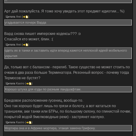
!!!
Арт дай пожалуйста. Я тоже хочу увидеть этот предмет идиотии... %)
Цитата
Arei
(
)
угадывается почерк Варда
Вард снова пишет имперские кодексы??? :o
Спасайся кто может, блин. :(
Цитата
Arei
(
)
одеть их в танки и заставить идти вперед кажется неплохой идеей мобильного
укрытия
Да, только вот с балансом - перегиб. Такое существо не может стоить по
очкам в два раза больше Терминатора. Резонный вопрос - почему тогда
Термосов не бустят?
Цитата
Kastro
(
)
Хорошо штука для езды по разным ландшафтам.
Бредовое расположение гусениц, вообще-то.
Оно так хорошо будет лишь по грязи и болоту, а вот кататься по
траншеям, аки танки или БТРы, по большому склону, по глинистой почве,
покрытой водой 9мелководные реки) - застрянет наглухо.
Цитата
Kastro
(
)
Мортира она и в Африке мортира, этакая замена Грифону.