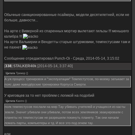
Обычные санкционированные псайкеры, модели десятилетней, если не
больше, давности...
На арте с Виверной из спаренных мортир вылетают гильзы !!! меньшего
калибра !!!
На арте Валькирии и Вендетты старые штурмовики, темпестусами там и
не пахнет
Сообщение отредактировал
Punch-Oi
-
Среда, 2014-05-14, 3:15:02
[
338
]
STALKER40k
[2014-05-14, 3:37:40]
Цитата
Тремор
(
)
А уж процесс тренировок и "эксплуатации" Темпестутсов, по-моему затыкает за
пояс даже живодёрские тренировки Корпуса Смерти.
У криговцев за то нет проблем с логикой на подобий
Цитата
Kastro
(
)
полк темпестусов послали на мир Тау убивать учителей и учащихся из касты
земли. Значит убивали они убивали, потом всех земляников эвакуировали с
планеты но темпестусам не разрешили покинуть планету. Так они начали
ломать парты, компьютеры и тд. И все это под огнем тау.
или