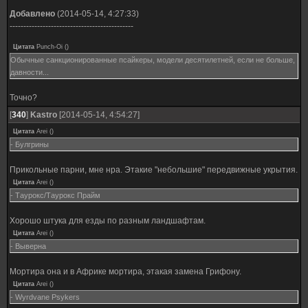
Добавлено
(2014-05-14, 4:27:33)
---------------------------------------------
Цитата
Punch-Oi
(
)
Обычные санкционированные псайкеры, модели десятилетней, если не больше,
давности...
Точно?
[
340
]
Kastro
[2014-05-14, 4:54:27]
Цитата
Arei
(
)
- Булгрины
Прикольные парни, мне нра. Этакие "небольшие" передвижные укрытия.
Цитата
Arei
(
)
- Таурокс/Таурокс Прайм
Хорошо штука для езды по разным ландшафтам.
Цитата
Arei
(
)
- Выверна
Мортира она и в Африке мортира, этакая замена Грифону.
Цитата
Arei
(
)
- Wyrdvane Psykers