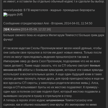
их имеет, и оставили бы отдельно обычный кодекс т.е сделали бы выбор.
многабукафф: В ГВ маркетологи - жадные- прежадные бюрократы
[/off]
Сообщение отредактировал
Arei
-
Вторник, 2014-04-01, 11:54:50
[
324
]
Kastro
[2014-05-09, 12:22:16]
Больше свежего бека из кодекса Милитарум Темпестс! Больше грим дарк
фучер!
И так всем кадетам Схолы Прогениум моют мозги некой дрянью, чтобы
они забыли свое прошлое а потом им дают новые имена. Только после
этого их могут преследовать ведения прошлого(хотя так как в
Империуме овер до фига Схол Прогениум, подозреваю что не во всех
такое делают). Также надо сказать, что за СП обычно смотрят
боевые
монахи из FB
аббаты с боевыми кувалдами, которые эти самые кувалды
используют в воспитательных целях. А еще один будущий коми в таких
схолах должен грохнуть лучше друга, для проф пригодности(ну и еще не
все курсанты СП сироты, у некоторых родители вполне живы,). Алса,
иногда в СП вспыхивают бунты но их жестоко подавляют. К примеру -
один курс в полном составе поднял бунт, который жестоко подавили а
выживших засунули в пушку и стрельнули в стену.
А теперь а героях этого кодекс
штурмовиках
Темпестусах(ну или
сционах, как и обычно называют) они круты. Из экипировки по мимо