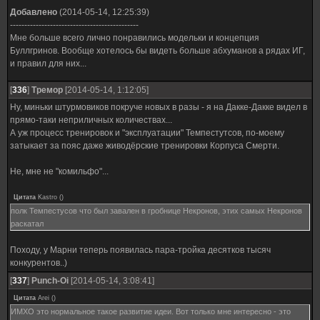
Добавлено
(2014-05-14, 12:25:39)
---------------------------------------------
Мне больше всего лично понравились модельки и концепция
Буллгринов. Вообще хотелось бы видеть больше абхуманов а рядах ИГ,
и правил для них...
[
336
]
Тремор
[2014-05-14, 1:12:05]
Ну, миньки штурмовиков покруче новых в разы - я на Дакке-Дакке видел в
прямо-таки неприличных количествах...
А уж процесс тренировок и "эксплуатации" Темпестутсов, по-моему
затыкает за пояс даже живодёрские тренировки Корпуса Смерти.
Не, мне не "комильфо"...
Цитата
Kastro
(
)
полк Темпестусов что был завален в гробнице Некронов, этих самых Некронов
раскатал
Походу, у Марни теперь появилась пара-тройка десятков тысяч
конкурентов..)
[
337
]
Punch-Oi
[2014-05-14, 3:08:41]
Цитата
Arei
(
)
ИМХО это нормальное такое развитие идеи. Вот только мне интересно - это