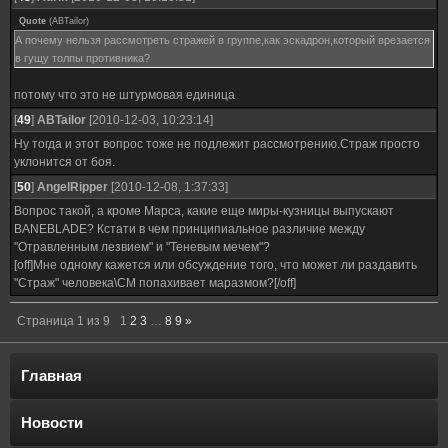
Quote
(
ABTailor
)
А почему нельзя рассмотреть стражей в группе,как эскадрон,который врезается
в гущу толпы противника?
потому что это не штурмовая единица
[
49
]
ABTailor
[2010-12-03, 10:23:14]
Ну тогда и этот вопрос тоже не подлежит рассмотрению.Страж просто
уклонится от боя.
[
50
]
AngelRipper
[2010-12-08, 1:37:33]
Вопрос такой, а кроме Марса, какие еще миры-кузницы выпускают
BANEBLADE? Кстати в чем принципиальное различие между
"Отравленным лезвием" и "Теневым мечем"?
[off]Мне одному кажется или обсуждение того, что может ли раздавить
"Страж" человека\СМ попахивает маразмом?[/off]
Страница
1
из
9
1
2
3
…
8
9
»
Главная
Новости