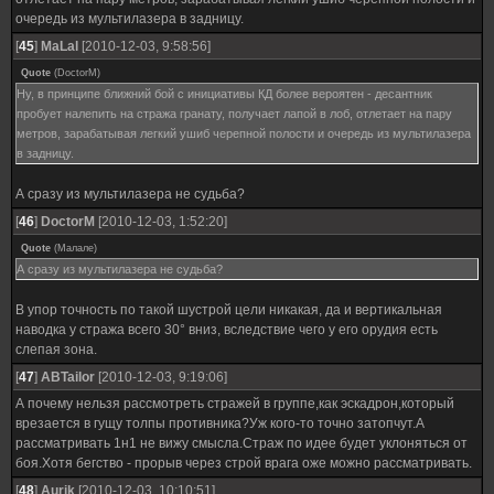
очередь из мультилазера в задницу.
[
45
]
MaLal
[2010-12-03, 9:58:56]
Quote
(
DoctorM
)
Ну, в принципе ближний бой с инициативы КД более вероятен - десантник
пробует налепить на стража гранату, получает лапой в лоб, отлетает на пару
метров, зарабатывая легкий ушиб черепной полости и очередь из мультилазера
в задницу.
А сразу из мультилазера не судьба?
[
46
]
DoctorM
[2010-12-03, 1:52:20]
Quote
(
Малале
)
А сразу из мультилазера не судьба?
В упор точность по такой шустрой цели никакая, да и вертикальная
наводка у стража всего 30° вниз, вследствие чего у его орудия есть
слепая зона.
[
47
]
ABTailor
[2010-12-03, 9:19:06]
А почему нельзя рассмотреть стражей в группе,как эскадрон,который
врезается в гущу толпы противника?Уж кого-то точно затопчут.А
рассматривать 1н1 не вижу смысла.Страж по идее будет уклоняться от
боя.Хотя бегство - прорыв через строй врага оже можно рассматривать.
[
48
]
Aurik
[2010-12-03, 10:10:51]