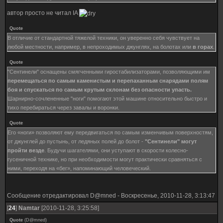
автор просто не читал IA
Quote
В отличие от стандартной тяжелой техники, он уверенно себя чувствует на
любой местности, например, в непроходимых джунглях, на болотах или
в горах
.
Quote
"Сентинели" оснащены смягченными гиростабилизаторами, позволяющими им
перемещаться по самым каменистым и перепаханным снарядами полям
боя и спускаться по самым крутым склонам без опасности упасть.
Шарнирно-сочлененные "ноги" помогают этой машине относительно быстро и
тихо перебираться через завалы и воронки.
Quote
Его «ноги» позволяют ему передвигаться по самым изменчивым поверхностям,
от джунглей до пустынь, от ледяных полей до болот -
"Сентинели" могут
пройти везде
. Будучи шагателями, они уступают в скорости колесно-
гусеничной технике, но при необходимости могут практически сравняться с
ними, переходя на «бег», напоминающий человеческий.
Сообщение отредактировал
D@mned
-
Воскресенье, 2010-11-28, 3:13:47
[
24
]
Namtar
[2010-11-28, 3:25:58]
Quote
(
D@mned
)