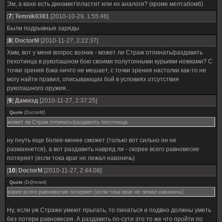
Эм, а вахе есть динамит\пластит или их аналоги? (кроме мелтабомб)
[
7
]
Temnik0381
[2010-10-29, 1:55:46]
Были подрывные заряды
[
8
]
DoctorM
[2010-11-27, 2:22:37]
Хмм, вот у меня вопрос возник - может ли Страж отпинать/раздавить
пехотинца в рукопашном бою своими полутонными курьими ножками? С
точки зрения бэка ничто не мешает, с точки зрения настолки как-то не
могу найти правил, описывающих бой в условиях отсутствия
рукопашного оружия...
[
9
]
Дамнэд
[2010-11-27, 2:37:25]
Quote
(
DoctorM
)
может ли Страж отпинать/раздавить пехотинца
ну пнуть еще более-менее сможет (только вот сильно он не
размахнется), а вот раздавить навряд ли - скорее всего равновесие
потеряет (если тока враг не лежал навзничь)
[
10
]
DoctorM
[2010-11-27, 2:44:08]
Quote
(
D@mned
)
корее всего равновесие потеряет (если тока враг не лежал навзничь)
Ну, если уж Стражи умеют прыгать, то пинаться и подвно должны уметь
без потери равновесия. А раздавить по-сути это то же что пройти по