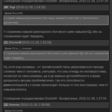
Сообщение отредактировал
DoctorM
-
Воскресенье, 2010-11-28, 12:47:35
[
20
]
Tugr
[2010-11-28, 1:24:33]
Quote
(
DoctorM
)
у стража навыки рукопашного боя лишь немного хуже чем у тактического
десантника
У стражника навыки рукопашного боя много хуже навыков КД, ибо за
стражником сидит гвардеец.
[
21
]
DoctorM
[2010-11-28, 1:33:18]
Quote
(
Псих_с_топором
)
У стражника навыки рукопашного боя много хуже навыков КД, ибо за стражником
сидит гвардеец.
Ну, учти еще размеры - от трехметровой лапы уворачиваться гораздо
сложнее чем от пиломеча, учитывая, что она отнюдь не неповоротлива,
несмотря на свои размеры, да и до важных деталей/пилота стража
допрыгнуть весьма проблематично, так что способности
руко
ногопашной у стража происходят больше от его конструкции, чем от
навыков пилота.
Сообщение отредактировал
DoctorM
-
Воскресенье, 2010-11-28, 1:37:04
[
22
]
Namtar
[2010-11-28, 2:39:08]
Quote
(
DoctorM
)