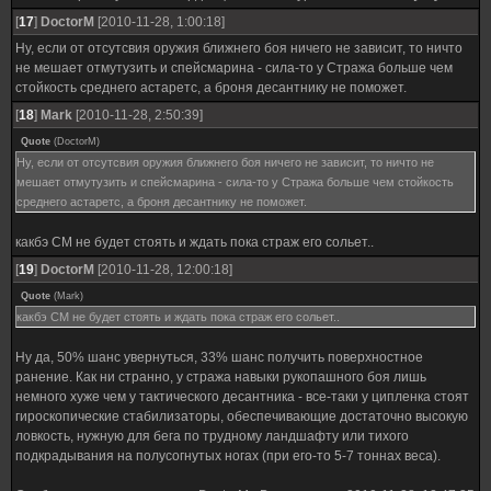
[
17
]
DoctorM
[2010-11-28, 1:00:18]
Ну, если от отсутсвия оружия ближнего боя ничего не зависит, то ничто
не мешает отмутузить и спейсмарина - сила-то у Стража больше чем
стойкость среднего астаретс, а броня десантнику не поможет.
[
18
]
Mark
[2010-11-28, 2:50:39]
Quote
(
DoctorM
)
Ну, если от отсутсвия оружия ближнего боя ничего не зависит, то ничто не
мешает отмутузить и спейсмарина - сила-то у Стража больше чем стойкость
среднего астаретс, а броня десантнику не поможет.
какбэ СМ не будет стоять и ждать пока страж его сольет..
[
19
]
DoctorM
[2010-11-28, 12:00:18]
Quote
(
Mark
)
какбэ СМ не будет стоять и ждать пока страж его сольет..
Ну да, 50% шанс увернуться, 33% шанс получить поверхностное
ранение. Как ни странно, у стража навыки рукопашного боя лишь
немного хуже чем у тактического десантника - все-таки у ципленка стоят
гироскопические стабилизаторы, обеспечивающие достаточно высокую
ловкость, нужную для бега по трудному ландшафту или тихого
подкрадывания на полусогнутых ногах (при его-то 5-7 тоннах веса).