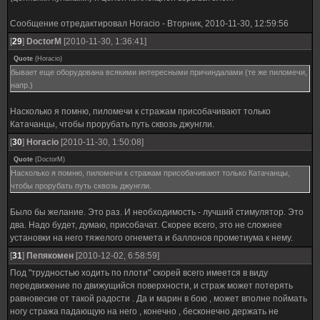
Сообщение отредактировал
Horacio
-
Вторник, 2010-11-30, 12:59:56
[
29
]
DoctorM
[2010-11-30, 1:36:41]
Quote
(
Horacio
)
бывает еще оборудована всякими интересными причиндалами (те же пиломечи,
напр.)
Насколько я помню, пиломечи к стражам присобачивают только
Катачанцы, чтобы прорубать путь сквозь джунгли.
[
30
]
Horacio
[2010-11-30, 1:50:08]
Quote
(
DoctorM
)
Насколько я помню, пиломечи к стражам присобачивают только Катачанцы,
чтобы прорубать путь сквозь джунгли.
Было бы желание. Это раз. И необходимость - лучший стимулятор. Это
два. Надо будет, думаю, присобачат. Скорее всего, это не сложнее
установки на него тяжелого огнемета и баллонов прометиума к нему.
[
31
]
Пепякомен
[2010-12-02, 6:58:59]
Под "трудностью ходить по плоти" скорей всего имеется в виду
передвижение по движущийся поверхности, и страж может потерять
равновесие от такой радости . Да и марин в бою , может вполне поймать
ногу стража падающую на него , конечно , бесконечно держать не