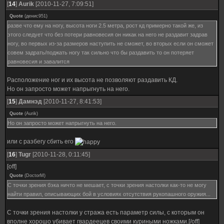
[
14
]
Aurik
[2010-11-27, 7:09:51]
Quote
(
денис951
)
разве что ему на ногу, высота ноги 2.5 метра, рост кд примерно такой же, из
этого следует что без потери равновесия он никак на него не раздавит задрав
ногу, во первых из-за размеров наступить не сможет, во вторых если он сможет
совем задрать/поджать ногу так сильно что бы раздавить то он потеряет
равновесия и завалится
Расположение ног и их высота не позволяют раздавить КД.
Но он запросто может напрыгнуть на него.
[
15
]
Дамнэд
[2010-11-27, 8:41:53]
Quote
(
Aurik
)
Но он запросто может напрыгнуть на него.
или с разбегу сбить его
[
16
]
Tugr
[2010-11-28, 0:11:45]
[off]
Quote
(
DoctorM
)
С точки зрения бэка ничто не мешает, с точки зрения настолки как-то не могу
найти правил, описывающих бой в условиях отсутствия рукопашного оружия...
С точки зрения настолки у стража есть параметр силы, с которым он
вполне хорошо убивает гвардеецев своими куриными ножками.[/off]