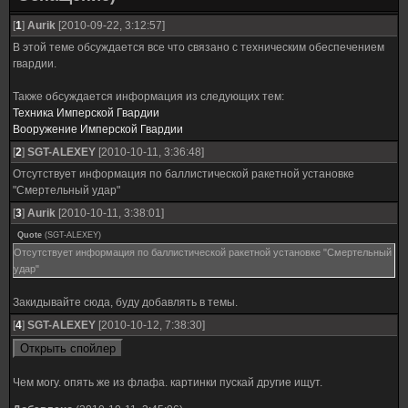
[
1
]
Aurik
[2010-09-22, 3:12:57]
В этой теме обсуждается все что связано с техническим обеспечением
гвардии.
Также обсуждается информация из следующих тем:
Техника Имперской Гвардии
Вооружение Имперской Гвардии
[
2
]
SGT-ALEXEY
[2010-10-11, 3:36:48]
Отсутствует информация по баллистической ракетной установке
"Смертельный удар"
[
3
]
Aurik
[2010-10-11, 3:38:01]
Quote
(
SGT-ALEXEY
)
Отсутствует информация по баллистической ракетной установке "Смертельный
удар"
Закидывайте сюда, буду добавлять в темы.
[
4
]
SGT-ALEXEY
[2010-10-12, 7:38:30]
Чем могу. опять же из флафа. картинки пускай другие ищут.