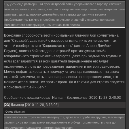
Ну, учти еще размеры - от трехметровой лапы уворачиваться гораздо сложнее
чем от пиломеча, учитывая, что она отнюдь не неповоротлива, несмотря на свои
размеры, да и до важных деталей/пилота стража допрыгнуть весьма
проблематично, так что способности руконогопашной у стража происходят
больше от его конструкции, чем от навыков пилота.
Всё-равно способность вести нормальный ближний бой сомнительна
для "Стражей", удар нагой с разворота выполнить он не сможет, так
что... А вообще в книге "Кадианская кровь" (автор: Аарон Дембски-
Боуден), описан бой эскадрона стражей против чумных зомби,
говорилось что страж может навернутся, даже при ходьбе по трупам, и
если враг зацепится за ноги шагателя передвижение его будет
ограничено, вплоть до повреждения гидравлики и потери равновесия.
Можно пофантазировать, к примеру катачанцы навешивают на своих
стражей пиломечи, хоть они и направленны на разрезание лиан, кто
мешает использовать их против врага. Да и тактика для стража сводится
в основном к: "бей и беги"
Сообщение отредактировал
Namtar
-
Воскресенье, 2010-11-28, 2:40:03
[
23
]
Дамнэд
[2010-11-28, 3:13:03]
Quote
(
Namtar
)
говорилось что страж может навернутся, даже при ходьбе по трупам, и если враг
зацепится за ноги шагателя передвижение его будет ограничено, вплоть до
повреждения гидравлики и потери равновесия.