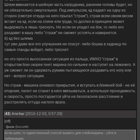
Шлем вминается в шейную часть нагрудника, ранение головы будет, но
не обязательно смертельное. Под импульсом, кд падает на одну из
сторон (смотря откуда на него прыгал "страж"), страж всем своим весом
встает на кд. если на спине или груди, то доспех в принципе может
выдержать и лишь треснуть. Но если он упадет на бок, то либо его
раздавит в кашу либо "страж" не сможет устоять и навернется.
б) кд без шлема
тут уже даже все его улучшения не спасут- либо бошка в задницу по
самые гланды войдет, либо треснет.
но это просто высосанная ситуация из пальца, ИМХО "страж" в
открытом бою скорее пнет марина по-сильнее и наступит на лежачего. А
уж сможет ли он удержать руками пытающуюся раздавить его ногу или
нет - вопрос ситуации.
Но страж - машина огневого прикрытия, и вступать в ближней бой - не её
епархия, пилот не станет в него ввязываться, а используя проходимость
и скорость, просто постарается уйти на безопасное расстояние и
расстрелять оттуда наглого врага.
[
43
]
Anchar
[2010-12-03, 0:57:29]
[off]
Quote
(
DoctorM
)
если шею, то единственный способ выжить для спейсмарина - уйти в
гибернацию,