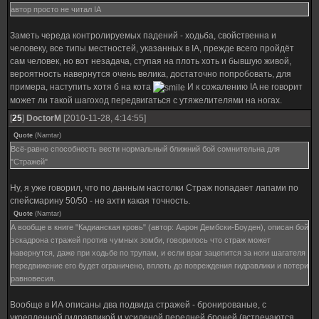
автор просто не читал IA
Заметь череда контролируемых падений - ходьба, свойственна и
человеку, все типы местностей, указанных в IA, прежде всего пройдёт
сам человек, но вот незадача, ступая на плоть хоть и бывшую живой,
вероятность навернутся очень велика, достаточно попробовать, для
примера, наступить хотя б на кота
И к сожалению IA не говорит
может ли такой шагоход передвигаться с утяжелителями на ногах.
[
25
]
DoctorM
[2010-11-28, 4:14:55]
Quote
(
Namtar
)
Всё-равно способность вести нормальный ближний бой сомнительна для
"Стражей"
Ну, я уже говорил, что по данным настолки Страж попадает лапами по
спейсмарину 50/50 - не ахти какая точность.
Quote
(
Namtar
)
А вообще в книге "Кадианская кровь" (автор: Аарон Дембски-Боуден), описан бой
эскадрона стражей против чумных зомби, говорилось что страж может
навернутся, даже при ходьбе по трупам, и если враг зацепится за ноги шагателя
передвижение его будет ограничено, вплоть до повреждения гидравлики и потери
равновесия.
Вообще в ИА описаны два подвида стражей - бронированые, с
укрепленной гидравликой и усиленой передней броней (встречаются