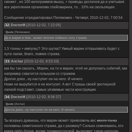
сможет , но 100 килограммов мышц ,+ приводы доспехов да и учитывая
все укрепления организма спейсмарина, то... 33% на скользящее .
Сообщение отредактировал
Пепякомен
-
Четверг, 2010-12-02, 7:00:54
[
32
]
DoctorM
[2010-12-02, 7:22:05]
Quote
(
Пепякомен
)
Да и марин в бою , может вполне поймать ногу стража
1,5 тонны + импульс? Это шутка? Умный марин отпрыгивать будет с
пути лапки, благо, ловчее стража.
[
33
]
Anchar
[2010-12-02, 8:53:33]
как бы так сказать...Марин, на то и марин, чтоб не допускать собитий, как
например схватится голышом со стражем.
Дрогое длео...ну наступит он на него. И ничего.
Наже не вырубится и не контузит. А вот Страшь своей эротишной
лапкой подставит, самые уязвимые части конструкции.
[
34
]
DoctorM
[2010-12-02, 8:56:37]
Quote
(
Anchar
)
Дрогое длео...ну наступит он на него. И ничего.
Ты всерьез думаешь, что марин может превозмочь вес
моего танка
половины семитонного стража, да с размаху? Сильно сомневаюсь, кто
какая-либо броня, кроме терминаторской, выдержит такую нагрузку.