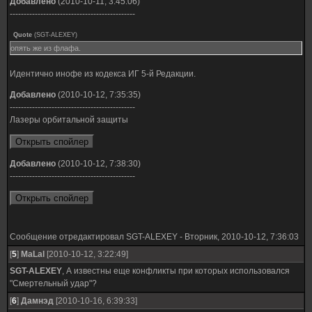
Добавлено
(2010-10-11, 3:45:06)
---------------------------------------------
Quote
(
SGT-ALEXEY
)
опять же из флафа.
Идентично инофе из кодекса ИГ 5-й Редакции.
Добавлено
(2010-10-12, 7:35:35)
---------------------------------------------
Лазеры орбитальной защиты
Добавлено
(2010-10-12, 7:38:30)
---------------------------------------------
Сообщение отредактировал
SGT-ALEXEY
-
Вторник, 2010-10-12, 7:36:03
[
5
]
MaLal
[2010-10-12, 3:22:49]
SGT-ALEXEY
, А известны еще конфликты при которых использовался
"Смертельный удар"?
[
6
]
Дамнэд
[2010-10-16, 6:39:33]