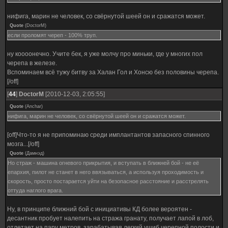
нифига, марин не человек, со свёрнутой шеей он и сражатся может.
Quote
(
DoctorM
)
если проломят череп - 100% труп.
ну коооонечно. Учите бек, я уже молчу про миньки, где у многих пол
черепа в железе.
Вспоминаем всё тужу битву за Халан Гол и Хонсю без половины черепа.
[/off]
[
44
]
DoctorM
[2010-12-03, 2:05:55]
Quote
(
Anchar
)
нифига, марин не человек, со свёрнутой шеей он и сражатся может.
[off]Что-то я не припоминаю среди имплантантов запасного спинного
мозга...[/off]
Quote
(
Дамнэд
)
Но страж - машина огневого прикрытия, и вступать в ближней бой - не её
епархия, пилот не станет в него ввязываться, а используя проходимость и
скорость, просто постарается уйти на безопасное расстояние и расстрелять
оттуда наглого врага.
Ну, в принципе ближний бой с инициативы КД более вероятен -
десантник пробует налепить на стража гранату, получает лапой в лоб,
отлетает на пару метров, зарабатывая легкий ушиб черепной полости и