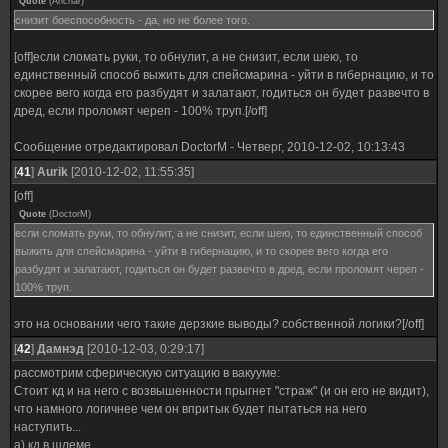
Quote
(
Anchar
)
снизит боеспособность - да, но не более того.
[off]если сломать руки, то обнулит, а не снизит, если шею, то
единственный способ выжить для спейсмарина - уйти в гибернацию, и то
скорее вего когда его разбудят и залатают, годиться он будет развечто в
дред, если проломят череп - 100% труп.[/off]
Сообщение отредактировал
DoctorM
-
Четверг, 2010-12-02, 10:13:43
[
41
]
Aurik
[2010-12-02, 11:55:35]
[off]
Quote
(
DoctorM
)
если сломать руки, то обнулит, а не снизит, если шею, то единственный способ
выжить для спейсмарина - уйти в гибернацию, и то скорее вего когда его
разбудят и залатают, годиться он будет развечто в дред, если проломят череп -
100% труп.
это на основании чего такие дерзкие выводы? собственной логики?[/off]
[
42
]
Дамнэд
[2010-12-03, 0:29:17]
рассмотрим сферическую ситуацию в вакууме:
Стоит кд и на него с возвышенности прыгнет "страж" (и он его не видит),
что намного логичнее чем он впритык будет пытаться на него
наступить...
а) кд в шлеме