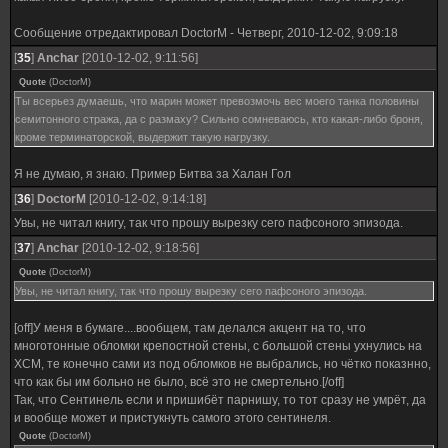
Сообщение отредактировал
DoctorM
-
Четверг, 2010-12-02, 9:09:18
[
35
]
Anchar
[2010-12-02, 9:11:56]
Quote
(
DoctorM
)
Ты всерьез думаешь, что марин может превозмочь вес моего танка половины
семитонного стража, да с размаху? Сильно сомневаюсь, кто какая-либо броня,
кроме терминаторской, выдержит такую нагрузку.
Я не думаю, я знаю. Пример Битва за Халан Гол
[
36
]
DoctorM
[2010-12-02, 9:14:18]
Увы, не читал книгу, так что прошу вырезку сего пафсоного эпизода.
[
37
]
Anchar
[2010-12-02, 9:18:56]
Quote
(
DoctorM
)
Увы, не читал книгу, так что прошу вырезку сего пафсоного эпизода.
[off]У меня в бумаге....вообщем, там делался акцент на то, что
многотонные обломки крепостной стены, с большой стены ухнулись на
ХСМ, те конечно сами из под обломков не выбрались, но чётко показнно,
что как бы им больно не было, всё это не смертельно.[/off]
Так, что Сентинель если и пришибёт парнишу, то тот сразу не умрёт, да
и вообще может и пристукнуть самого этого сентинеля.
Quote
(
DoctorM
)