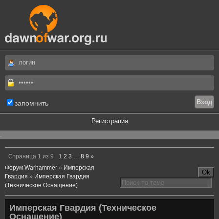
запомнить
Регистрация
.
Страница
1
из
9
1
2
3
…
8
9
»
Форум Warhammer
»
Имперская
Гвардия
»
Имперская Гвардия
(Техническое Оснащение)
Имперская Гвардия (Техническое
Оснащение)