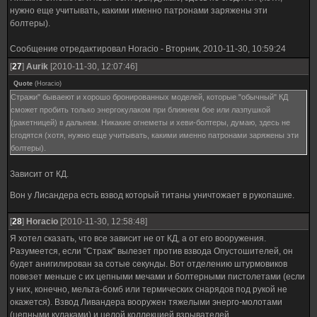
нужно еще учитывать, какими именно патронами заряжены эти
болтеры).
Сообщение отредактировал
Horacio
-
Вторник, 2010-11-30, 10:59:24
[
27
]
Aurik
[2010-11-30, 12:07:46]
Quote
(
Horacio
)
Стражи" бываеют и хорошо бронированных моделей, которые "обычный" КД
сможет пробить только энергокулаком при ближнем бое или лазпушкой
(ракетницей) в дальнем. Никакие огнеметы и хеви-болтеры, думаю, здесь не
сгодятся (хотя, нужно еще учитывать, какими именно патронами заряжены эти
болтеры).
Зависит от КД.
Вон у Лисандера есть взвод который титаны уничтожает в рукопашке.
[
28
]
Horacio
[2010-11-30, 12:58:48]
Я хотел сказать, что все зависит не от КД, а от его вооружения.
Разумеется, если "Страж" вылезет против взвода Опустошителей, он
будет анигилирован за сотые секунды. Вот отделению штурмовиков
повезет меньше с их цепными мечами и болтерными пистолетами (если
у них, конечно, мельта-бомб или термических снарядов под рукой не
окажется). Взвод Ливандера вооружен тяжелыми энерго-молотами
(цепными кулаками) и целой коллекцией взрывателей.