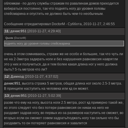
обломкам - по долгу службы стражам по равалинам домов приходится
взбираться постоянно, так что поднять ногу до уровня головы
спейсмарина и опустить не должно быть чем-то необычным.
Сообщение отредактировал
DoctorM
-
Суббота, 2010-11-27, 2:46:55
[
11
]
денис951
[2010-11-27, 4:29:40]
Quote
(
DoctorM
)
поднять ногу до уровня головы спейсмарина
очень в этом сомниваюсь, стражи же не особо и большие, так что чуть ли
не на 2-3метра задирать ноги и без нарушения равновесия наврятли
это у них и получиться, да и тем более какая длина ног у него должна
быть? 5-ть метров что ли?
[
12
]
Дамнэд
[2010-11-27, 4:37:02]
денис951
, высота стража 5 метров, общая длина ног около 2.5-3 метра.
В принципе наступить на человека или кд он может.
[
13
]
денис951
[2010-11-27, 5:02:39]
разве что ему на ногу, высота ноги 2.5 метра, рост кд примерно такой же,
из этого следует что без потери равновесия он никак на него не
раздавит задрав ногу, во первых из-за размеров наступить не сможет, во
вторых если он сможет совем задрать/поджать ногу так сильно что бы
раздавить то он потеряет равновесия и завалится