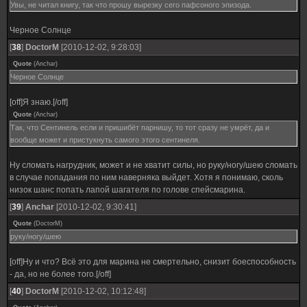
Увы, не читал книгу, так что прошу вырезку сего пафсоного эпизода.
Черное Солнце
[
38
]
DoctorM
[2010-12-02, 9:28:03]
Quote
(
Anchar
)
Черное Солнце
[off]Я знаю.[/off]
Quote
(
Anchar
)
Так, что Сентинель если и пришибёт парнишу, то тот сразу не умрёт, да и
вообще может и пристукнуть самого этого сентинеля.
Ну сломать нагрудник, может и не хватит силы, но руку/ногу/шею сломать
в случае попадания по ним наверняка выйдет. Хотя я понимаю, сколь
низок шанс попать лапой шагателя по голове спейсмарина.
[
39
]
Anchar
[2010-12-02, 9:30:41]
Quote
(
DoctorM
)
руку/ногу/шею
[off]Ну и что? Всё это для марина не смертельно, снизит боеспособность
- да, но не более того.[/off]
[
40
]
DoctorM
[2010-12-02, 10:12:48]