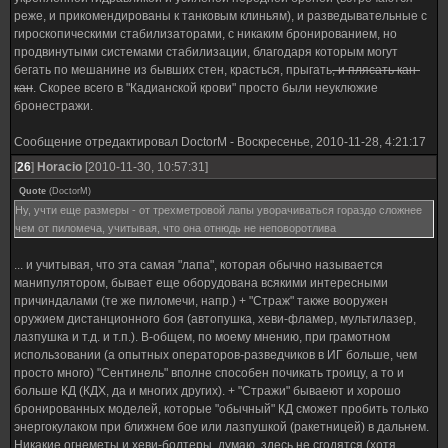
реже, и прикомендированы к танковым клиньям), и разведывательные с
гироскопическими стабилизаторами, с никаким бронированием, но
продвинутыми системами стабилизации, благодаря которым могут
бегать по мешанине из бывших стен, красться, прыгать
, и плясать кан-
кан
. Скорее всего в "Кадианской крови" просто были неуклюжие
бронестражи.
Сообщение отредактировал
DoctorM
-
Воскресенье, 2010-11-28, 4:21:17
[
26
]
Horacio
[2010-11-30, 10:57:31]
Quote
(
DoctorM
)
Ну, учти еще размеры - от трехметровой лапы уворачиваться гораздо сложнее
чем от пиломеча, учитывая, что она отнюдь не неповоротлива
... и учитывая, что эта самая "лапа", которая обычно называется
манипулятором, бывает еще оборудована всякими интересными
причиндалами (те же пиломечи, напр.) + "Страж" также вооружен
оружием дистанционного боя (автопушка, хеви-фламер, мультилазер,
лазпушка и т.д. и т.п.). В-общем, по моему мнению, при грамотном
использовании (а опытных операторов-разведчиков в ИГ больше, чем
просто много) "Сентинель" вполне способен почикать троицу, а то и
больше КД (КДХ, да и многих других). + "Стражи" бываеют и хорошо
бронированных моделей, которые "обычный" КД сможет пробить только
энергокулаком при ближнем бое или лазпушкой (ракетницей) в дальнем.
Никакие огнеметы и хеви-болтеры, думаю, здесь не сгодятся (хотя,