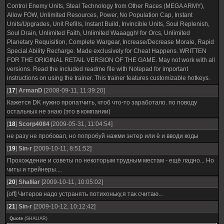
Control Enemy Units, Steal Technology from Other Races (MEGA ARMY),
Allow FOW, Unlimited Resources, Power, No Population Cap, Instant
Units/Upgrades, Unit Refills, Instant Build, Invincible Units, Soul Replenish,
Soul Drain, Unlimited Faith, Unlimited Waaaggh! for Orcs, Unlimited
Planetary Requisition, Complete Wargear, Increase/Decrease Morale, Rapid
Special Ability Recharge. Made exclusively for Cheat Happens. WRITTEN
FOR THE ORIGINAL RETAIL VERSION OF THE GAME. May not work with all
versions. Read the included readme file with Notepad for important
instructions on using the trainer. This trainer features customizable hotkeys.
[
17
]
ArmanD
[2008-09-11, 11:39:20]
Кажется DK нужно пропатчить, чтоб что-то заработало. по поводу
остальных не знаю (это в компании)
[
18
]
Scorp4084
[2009-05-31, 11:04:54]
не разу не пробовал, но попробуй нажми энтер или ё и вводи коды
[
19
]
Sin-r
[2009-10-11, 8:51:52]
Прохождение и советы по некоторым трудным местам - ещё ладно... Но
читы и трейнеры....
[
20
]
Shalliar
[2009-10-11, 10:05:02]
[off] Читеров надо устранять потихоньку,я так считаю...
[
21
]
Sin-r
[2009-10-12, 10:12:42]
Quote
(
SHALIAR
)