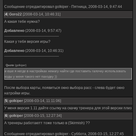
Сообщение отредактировал
golkiper
-
Пятница, 2008-03-14, 9:47:44
[
4
]
Goro22
[2008-03-14, 10:46:31]
А какая тебе нужна?
Добавлено
(2008-03-14, 9:57:47)
---------------------------------------------
Какая у тебя версия игры?
Добавлено
(2008-03-14, 10:46:31)
---------------------------------------------
Quote
(
golkiper
)
и еше я негде в настройках немагу найти где поставить галочку использовать
коды у меня такого нет паходку ))
После выбора карты, появиться окно выбора расс - слева будет окно
натройки игры.
[
5
]
golkiper
[2008-03-14, 11:11:06]
У меня версия 1.11 дайте ссылку на скачку тренера для этой версии плиз
[
6
]
golkiper
[2008-03-15, 12:27:34]
А тренеры работаютт тоже только в (Skirmish) ??
Сообщение отредактировал
golkiper
-
Суббота, 2008-03-15, 12:27:45