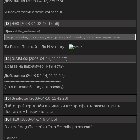
Добавлено
(2008-04-02, 3:50:56)
---------------------------------------------
И насчёт топки е тоже согласен!
[
13
]
HEX
[2008-04-02, 10:13:56]
Quote
(
killer_warhammer
)
Нахрен вообще нужны коды и трейнеры? я вообще без этого играю smile
Ты Выше Почитай.....Да И Ф топку....
[
14
]
DIABLO2
[2008-04-14, 11:11:17]
а разве на вархаммер читы есть?
Добавлено
(2008-04-14, 11:11:17)
---------------------------------------------
(но я конечно без кодов прохожу)
[
15
]
Swokotor
[2008-04-16, 11:42:28]
Дайте трейнер, чтобы в компании все артефакты разом открыть.
Поставлю +1, тому кто даст.
[
16
]
HEX
[2008-04-17, 9:54:36]
Вышел "MegaTrainer" от "http://cheathappens.com" ,
Caliber