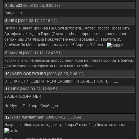
[
7
]
Goro22
[2008-03-15, 9:00:33]
Вроде нет.
[
8
]
HEX
[2008-03-17, 12:16:14]
Никто Не Знает Трайнер На Соул Шторм?!!....Хотел Просто Проверить
Артефакты Каждого Героя(Скачал с cheathappens.com - promotrainer
demo - Там Эта Фишка Покамест Не Реализованна...) , Платить 35
Зелёных За Мега-трэйнер иль ждать 15 Апреля В Ломы...
[
9
]
Andaril
[2008-03-17, 12:43:51]
Кстати очень интересный вопрос меня тоже напрягает собирать бонусы
для получения артефактов так что нужен трейнер
[
10
]
ASER-GODFATHER
[2008-03-25, 2:46:12]
В ТОПКУ ЭТИ КОДЫ И ТРЕЙНЕРЫ!!!!!!!!!! Я ЗА ЧЕСТНОСТЬ..........
[
11
]
HEX
[2008-03-27, 12:59:51]
2 ASER-GODFATHER
Не Нужен Трэйнер - Свободен....
[
12
]
killer_warhammer
[2008-04-02, 3:50:56]
Нахрен вообще нужны коды и трейнеры? я вообще без этого играю