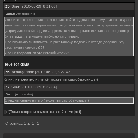
[
25
]
Sin-r
[2010-06-29, 8:21:08]
Цитата
Armageddon
(
)
извените что не по теме , но я не смог найти подходящюю тему...так вот..я давно
заметил,что в соулсторме один отряд может иметь несколько раpлиных моделий
(Отряд имперской гвардии,Одержимые космо-десантники хаоса ,отряд сестер
битвы и.т.д... эти модели выбираются случайно...
1-ое возможно ли повлиять на расстановку моделей в отряде (задавать эту
расстановку самому)???
2-ое не повредит ли это сетевой игре???
Тебе вот сюда.
[
26
]
Armageddon
[2010-06-29, 8:27:43]
блин...непонятно ничего(( может ты сам объяснишь))
[
27
]
Sin-r
[2010-06-29, 8:37:34]
Quote
(
Armageddon
)
блин...непонятно ничего(( может ты сам объяснишь))
[off]Такие вопросы задаются в той теме.[/off]
Страница
1
из
1
1