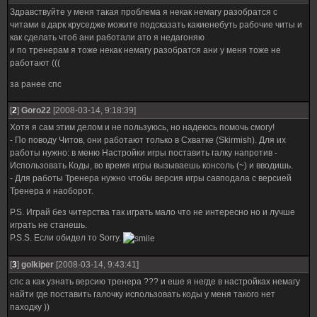
Здравствуйте у меня такая проблема я некак немагу разобратся с
читами в дарк круседже можите подсказать какиенебуть рабочие читы и
как сделать чтоб ани работали ато я недагоняю
и по тренерам я тоже некак немагу разобратся ани у меня тоже не
работают (((
за ранее спс
[
2
]
Goro22
[2008-03-14, 9:18:39]
Хотя я сам этим делом и не пользуюсь, но надеюсь помочь смогу!
- По поводу Читов, они работают только в Схватке (Skirmish). Для их
работы нужно: в меню Настройки игры поставить галку напротив -
Использовать Коды, во время игры вызываешь консоль (~) и вводишь.
- Для работы Тренера нужно чтобы версия игры савподала с версией
Тренера и наоборот.
P.S. Играй без читерства так играть мало что не интересно но и лучше
играть не станешь.
P.S.S. Если обидел то Sorry.
[
3
]
golkiper
[2008-03-14, 9:43:41]
спс а как узнать версию тренера ??? и еше я негде в настройках немагу
найти где поставить галочку использовать коды у меня такого нет
паходку ))