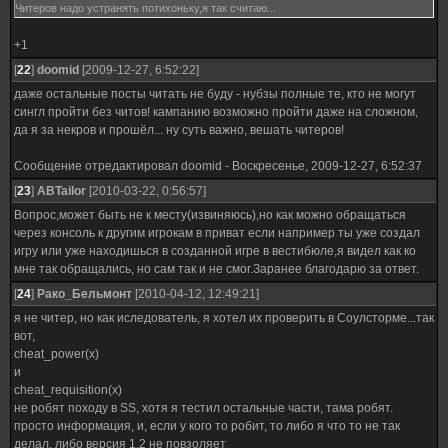
Читеров надо устранять потихоньку,я так считаю...
+1
[
22
]
doomid
[2009-12-27, 6:52:22]
даже остальные посты читать не буду - нубзы полные те, кто не могут
сингл пройти без читов! кампанию возможно пройти даже на сложном,
да я за некров и прошёл... ну суть важно, вешать читеров!
Сообщение отредактировал
doomid
-
Воскресенье, 2009-12-27, 6:52:37
[
23
]
ABTailor
[2010-03-22, 0:56:57]
Вопрос,может быть не к месту(извиняюсь),но как можно обращаться
через консоль к другим игрокам в приват если например ты уже создал
игру или уже находишься в созданной игре в вестибюле,я видел как ко
мне так обращались, но сам так и не смог.Заранее благодарю за ответ.
[
24
]
Рако_Бельмонт
[2010-04-12, 12:49:21]
я не читер, но как иследователь, я хотел их проверить в Соулсторме...так
вот,
cheat_power(x)
и
cheat_requisition(x)
не робят походу в SS, хотя я тестил остальные части, тама робят.
просто информация, и, если у кого то робит, то либо я что то не так
делал, либо версия 1.2 не повзоляет