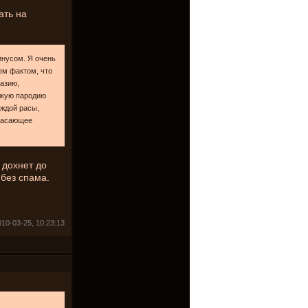
ать на
инусом. Я очень
тем фактом, что
азию,
лкую пародию
аждой расы,
ужасающее
 дохнет до
 без спама.
010-03-25, 10:23:13