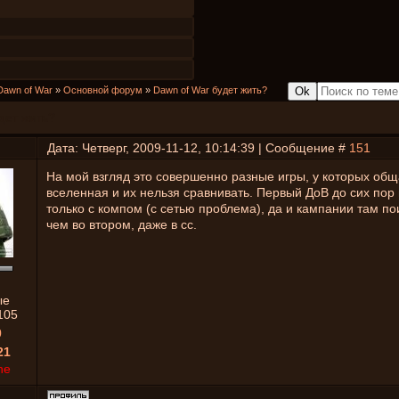
Dawn of War
»
Основной форум
»
Dawn of War будет жить?
дет жить?
Дата: Четверг, 2009-11-12, 10:14:39 | Сообщение #
151
На мой взгляд это совершенно разные игры, у которых общ
вселенная и их нельзя сравнивать. Первый ДоВ до сих пор 
только с компом (с сетью проблема), да и кампании там п
чем во втором, даже в сс.
ые
105
0
21
ne