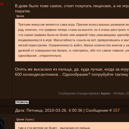
ne
В дове было тоже самое, стоит покупать лицензии, а не игр
пиратке.
Quote
Третьим минусом является сама игра. Причем колоссальных размеров м
рад, конечно, что графика теперь стала на высоте, но и очень расстроен 
эта самая графика была не более чем ширмой тому ужасающему однообр
воцарившемуся в игре. Масштабность сошла на нет, превратившись в жа
легкой перестрелки. Ограниченность войск, Малое количество юнитов у к
далекий от совершенства баланс, и, повторюсь, ибо это самое главное: 
однообразие...отвратительно.
Опять же высасано из пальца, да. куда лучше, когда за игру
600 космодесантников... Однообразие? попрубуйте тактику
Сообщение отредактировал
Адиас
-
Четверг, 2
Дата: Пятница, 2010-03-26, 4:00:36 | Сообщение #
157
Quote
(
Адиас
)
там и ста метров не будет... высасано из пальца