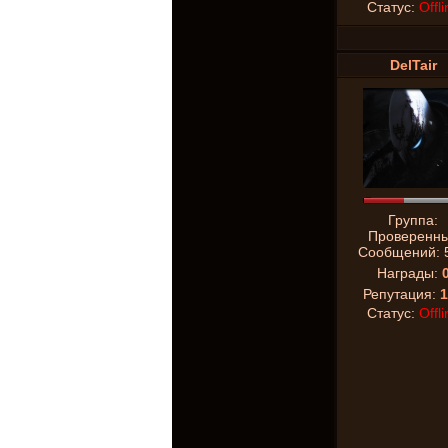
Статус:
Offli
DelTair
Группа:
Проверенн
Сообщений:
Награды:
Репутация:
1
Статус:
Offli