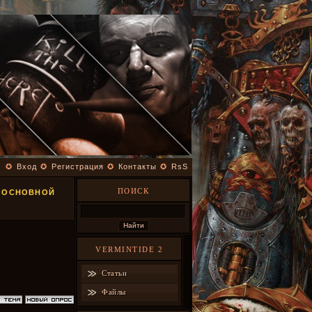
✪
Вход
✪
Регистрация
✪
Контакты
✪
RsS
ПОИСК
R ОСНОВНОЙ
VERMINTIDE 2
Статьи
Файлы