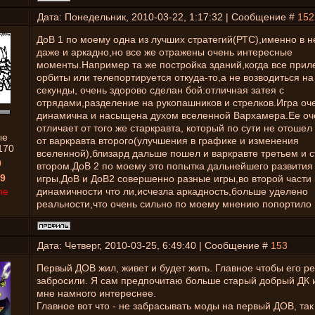
Дата: Понедельник, 2010-03-22, 1:17:32 | Сообщение #
152
ДоВ 1 по моему одна из лучших стратегий(РТС),именно в 
даже и аркадно,но все же отражены очень интересные
моменты.Например та же постройка зданий,когда все приле
орбиты или телепортируется откуда-то,а не возводиться на
секунды, очень здорово сделан бой:отличная затея с
отрядами,разделение на рукопашников и стрелков.Игра оч
динамична и насыщена духом вселенной Вархамера.Ее оч
отличает от того же старкравта, который по сути не отошел
ые
от варкравта второго(улучшения в графике и изменения
170
вселенной),близард дальше пошел и варкравте третьем и с
0
втором.ДоВ 2 по моему это попытка дальнейшего развития
9
игры,ДоВ и ДоВ2 совершенно разные игры,во второй части 
ne
динамичности что ли,исчезла аркадность,больше уделено
реальности,что очень сильно по моему мнению попортило 
Дата: Четверг, 2010-03-25, 6:49:40 | Сообщение #
153
Первый ДОВ жил, живет и будет жить. Главное чтобы его р
забросили. Я сам предпочитаю больше старый добрый ДК 
мне намного интереснее.
Главное вот что - не забрасывать моды на первый ДОВ, так