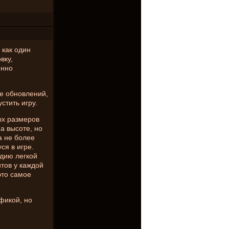
 как один
вку,
енно
е обновлений,
стить игру.
ых размеров
а высоте, но
а не более
я в игре.
дию легкой
тов у каждой
это самое
фикой, но