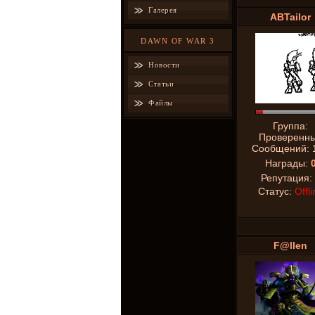
Галерея
ABTailor
DAWN OF WAR 3
Новости
Статьи
Файлы
Группа:
Проверенн
Сообщений:
Награды:
Репутация:
Статус:
Offli
F@llen