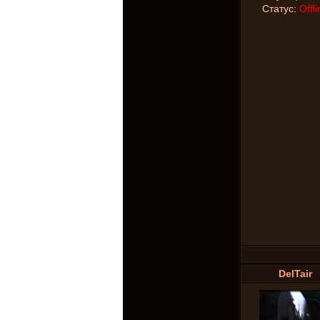
Статус:
Offli
DelTair