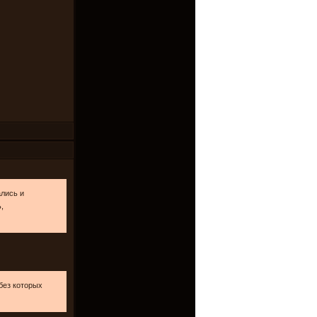
ались и
,
без которых