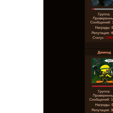
Группа:
Проверенн
Сообщений:
Награды:
Репутация:
4
Статус:
Offli
Дамнэд
Группа:
Проверенн
Сообщений:
1
Награды:
Репутация:
3