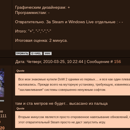
Графическим дизайнерам: +
Программистам: -
Отвратительно. За Steam и Windows Live отдельные : - -
Итого: "+", "-","-","-"
Итоговая оценка: 2 минуса.
Дата: Четверг, 2010-03-25, 10:22:44 | Сообщение #
156
Quote
Все мои знакомые купили DoW 2 одними из первых.... и все как один плев
жаловались. Прежде всего на муторную установку, требующую, извиняюсь
"захламливания" системы совершенно ненужным софтом.
там и ста метров не будет... высасано из пальца
Quote
ые
1111
Вторым минусом является просто откровенное навязывание обновлений, 
0
этот отвратительный Steam просто не даст запустить игру.
20