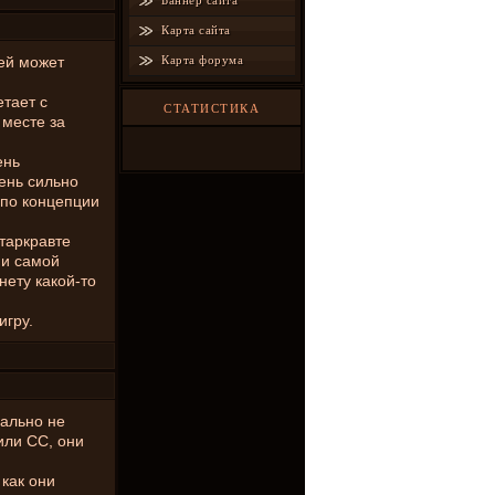
Баннер сайта
Карта сайта
ней может
Карта форума
тает с
СТАТИСТИКА
 месте за
ень
ень сильно
 по концепции
таркравте
 и самой
нету какой-то
игру.
еально не
или СС, они
 как они