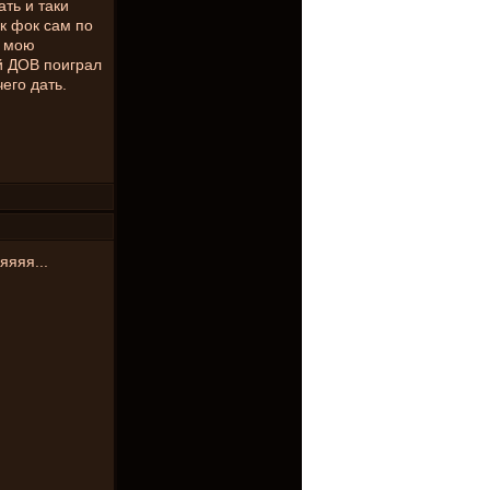
ать и таки
ак фок сам по
т мою
ой ДОВ поиграл
его дать.
яяяя...