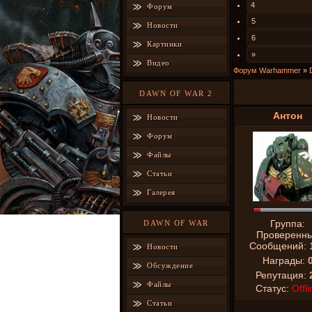
4
Форум
5
Новости
6
Картинки
»
Видео
Форум Warhammer
»
Dawn of War бу
DAWN OF WAR 2
Антон
Новости
Форум
Файлы
Статьи
Галерея
Группа:
DAWN OF WAR
Проверенн
Сообщений:
Новости
Награды:
Обсуждение
Репутация:
Файлы
Статус:
Offli
Статьи