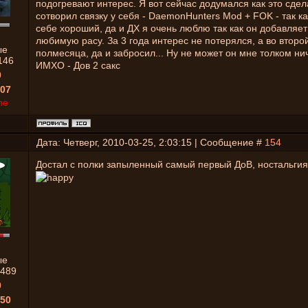
подогревают интерес. Я вот сейчас додумался как это сдел
сотворил связку у себя - DaemonHunters Mod + FOK - так к
себе хороший, да и ДХ я очень люблю так как он добавляе
любимую расу. За 3 года интерес не потерялся, а во втор
ые
полмесяца, да и забросил... Ну не может он мне толком нич
146
ИМХО - Дов 2 сакс
0
07
ne
Дата: Четверг, 2010-03-25, 2:03:15 | Сообщение #
154
Достал с полки запыленный самый первый ДоВ, ностальгия
ые
489
0
50