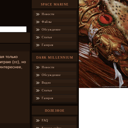
SPACE MARINE
Новости
Файлы
Обсуждение
Статьи
Галерея
ая только
DARK MILLENNIUM
играю (сс), но
оинтереснее,
Новости
Обсуждение
Видео
Статьи
Галерея
ПОЛЕЗНОЕ
FAQ