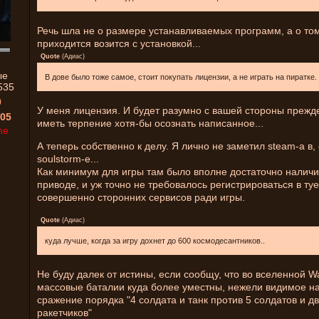
Речь шла не о размере устанавливаемых программ, а о том
приходится возится с установкой...
Quote
(
Адиас
)
ые
В дове было тоже самое, стоит покупать лицензии, а не играть на пиратке.
535
0
У меня лицензия. И будет разумно с вашей стороны прежд
05
иметь терпение хотя-бы осознать написанное...
ne
А теперь собственно к делу. Я лично не заметил steam-а в,
soulstorm-е...
Как минимум для игры там было вполне достаточно наличи
приводе, и уж точно не требовалось регистрироваться в туе
совершенно сторонних сервисов ради игры.
Quote
(
Адиас
)
куда лучше, когда за игру дохнет до 600 космодесантников..
Не буду далек от истины, если сообщу, что во вселенной 
массовые баталии куда более уместны, нежели видимое н
сражение порядка "4 солдата и танк против 5 солдатов и д
ракетчиков"