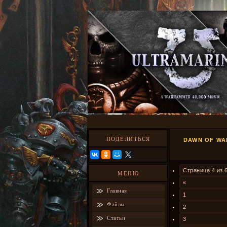
ПОДЕЛИТЬСЯ
DAWN OF WA
Страница
4
из
МЕНЮ
«
Главная
1
Файлы
2
Статьи
3