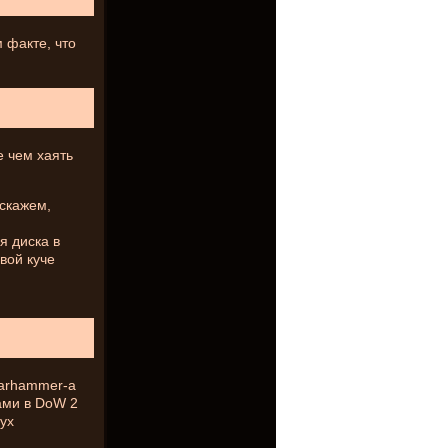
 факте, что
е чем хаять
 скажем,
я диска в
вой куче
Warhammer-а
ами в DoW 2
вух