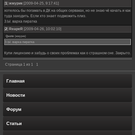
[
1
]
жмурик
[2009-04-25, 9:17:41]
хотелось бы погамать в ДК на общих серваках, но не знаю чё качать и как
туда заходить. Если хто знает подможить плиз.
З.Ы. варха пиратка
[
2
]
ReapeR
[2009-04-26, 10:02:10]
Quote
(
жмурик
)
З.Ы. варха пиратка
Купи лицензию и забудь о своих проблемах как о страшном сне. Закрыто.
Страница
1
из
1
1
Главная
Новости
Форум
Статьи