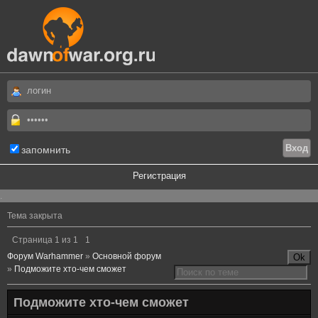
запомнить
Регистрация
.
Тема закрыта
Страница
1
из
1
1
Форум Warhammer
»
Основной форум
»
Подможите хто-чем сможет
Подможите хто-чем сможет