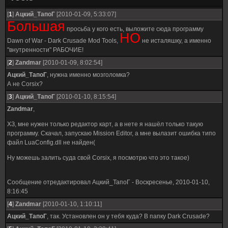
[
1
]
Ацкий_ТапоГ
[2010-01-09, 5:33:07]
Большая
просьба у кого есть, выложите сюда программу
НО
Dawn of War - Dark Crusade Mod Tools,
не исталяшку, а именно
"внутренности" РАБОЧИЕ!
[
2
]
Zandmar
[2010-01-09, 8:02:54]
Ацкий_ТапоГ
, нужна именно мозголомка?
А не Corsix?
[
3
]
Ацкий_ТапоГ
[2010-01-10, 8:15:54]
Zandmar
,
ХЗ, мне нужен только редактор карт, а в нете я нашёл только такую
программу. Скачал, запускаю Mission Editor, а мне вылазит ошибка типо
файл LuaConfig.dll не найден(
Ну можешь залить суда свой Corsix, я посмотрю что это такое)
Сообщение отредактировал
Ацкий_ТапоГ
-
Воскресенье, 2010-01-10,
8:16:45
[
4
]
Zandmar
[2010-01-10, 1:10:11]
Ацкий_ТапоГ
, так. Установлен он у тебя куда? В папку Dark Crusade?