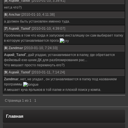
[
5
]
Ацкий_ТапоГ
[2010-01-10, 3:39:41]
нет,а что?)
[
6
]
Anchar
[2010-01-10, 4:11:38]
а должен быть установлен именно туда.
[
7
]
Ацкий_ТапоГ
[2010-01-10, 4:39:07]
Проблема в том что когда я запускаю инсталяшку он сам выбирает папку
в которую устанавливается прога
[
8
]
Zandmar
[2010-01-10, 7:24:33]
Ацкий_ТапоГ
, дай угадаю, устанавливается в папку, где обретается
фейковый exe-шник ДК для разблокирования рас...
Что мешает просто перекинуть его?)
[
9
]
Ацкий_ТапоГ
[2010-01-11, 7:14:24]
Zandmar
, нет, не угадал , он устанавливается в папку под названием
программы
А мешает куча ярлыков в той папке и плохой поиск у компа.
Страница
1
из
1
1
Главная