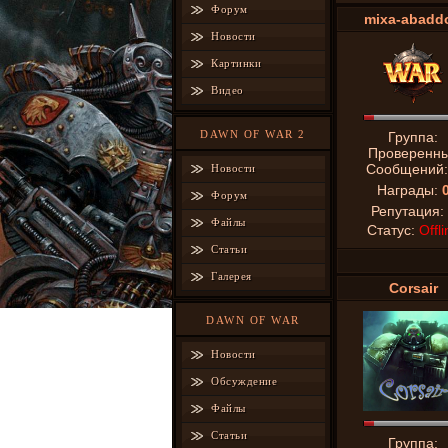
Форум
mixa-abadd
Новости
Картинки
Видео
DAWN OF WAR 2
Группа:
Проверенн
Сообщений
Новости
Награды:
Форум
Репутация:
Файлы
Статус:
Offli
Статьи
Галерея
Corsair
DAWN OF WAR
Новости
Обсуждение
Файлы
Статьи
Группа: