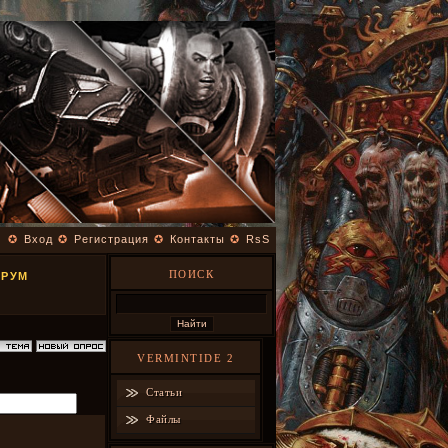
✪
Вход
✪
Регистрация
✪
Контакты
✪
RsS
ПОИСК
ОРУМ
VERMINTIDE 2
Статьи
Файлы