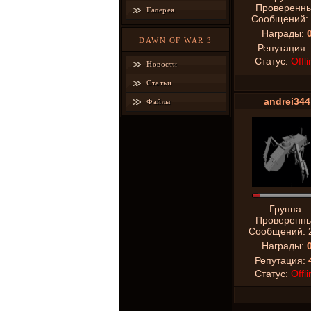
Проверенн
Галерея
Сообщений:
Награды:
DAWN OF WAR 3
Репутация:
Статус:
Offli
Новости
Статьи
andrei344
Файлы
Группа:
Проверенн
Сообщений:
Награды:
Репутация:
Статус:
Offli