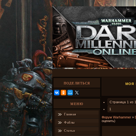
ПОДЕЛИТЬСЯ
МОЯ 
Страница
1
из
МЕНЮ
1
Главная
Форум Warhammer
»
оценить)
Файлы
Статьи
Моя первая ка