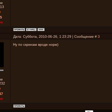
ые
13
0
5
ne
Дата: Суббота, 2010-06-26, 1:23:29 | Сообщение #
3
Ну по скринам вроде норм)
ые
232
0
47
ne