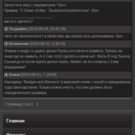
Запустите игру c параметром "-Dev".
Пример: "C:Dawn of War - SoulstormSoulstorm.exe" -Dev
_______________________-
как это сделать?
[
2
]
Torgaddon
[2010-08-09, 10:45:39]
Чего тут непонятного? в свойствах где указан путь дописываеш -Dev
[
3
]
Искажение
[2010-08-21, 5:38:13]
Помню я когда-то давно делал Гербы на плечи и знамёна. Теперь не
знаю где их намыть. А о том, чтоб сделать и речи нет. Жаль Я под Тысячу
Сынов до и после ереси делал гербы. Может ли кто помочь с этим
упущением?
[
4
]
Хомяк
[2010-08-21, 7:19:59]
Находишь "Вadges and Banners" в корневой папке с игрой и закидываешь
туда свои картинки. Только нужно учесть, что они должны быть
определенного размера.
Страница
1
из
1
1
Главная
Новости