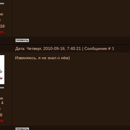
ые
0
10
ne
Дата: Четверг, 2010-09-16, 7:40:21 | Сообщение #
3
Извиняюсь, я не знал о нём)
ые
:
4
0
0
ne