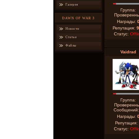
Галерея
Группа:
Проверенн
DAWN OF WAR 3
Награды:
Репутация:
9
Новости
Статус:
Offli
Статьи
Файлы
Vaidrad
Группа:
Проверенн
Сообщений
Награды:
Репутация:
Статус:
Offli