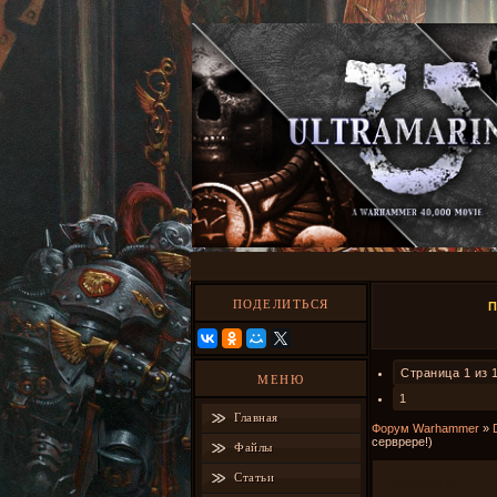
ПОДЕЛИТЬСЯ
Страница
1
из
МЕНЮ
1
Главная
Форум Warhammer
»
серврере!)
Файлы
Статьи
Помогите!