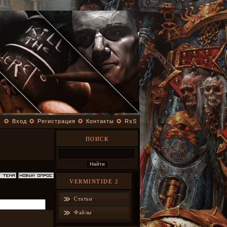
✪
Вход
✪
Регистрация
✪
Контакты
✪
RsS
ПОИСК
М
VERMINTIDE 2
Статьи
Файлы