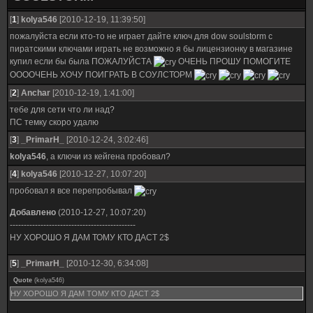
[
1
]
kolya546
[2010-12-19, 11:39:50]
пожалуйста если кто-то не играет дайте ключ для dow soulstorm с
пиратскими ключами играть не возможно я бы лицензионку в магазине
купил если бы была ПОЖАЛУЙСТА
ОЧЕНЬ ПРОШУ ПОМОГИТЕ
ООООЧЕНЬ ХОЧУ ПОИГРАТЬ В СОУЛСТОРМ
[
2
]
Anchar
[2010-12-19, 1:41:00]
тебе для сети что ли над?
ПС темку скоро удалю
[
3
]
_PrimarH_
[2010-12-24, 3:02:46]
kolya546
, а ключи из кейгена пробовал?
[
4
]
kolya546
[2010-12-27, 10:07:20]
пробовал я все перепробывал
Добавлено
(2010-12-27, 10:07:20)
---------------------------------------------
НУ ХОРОШО Я ДАМ ТОМУ КТО ДАСТ 2$
[
5
]
_PrimarH_
[2010-12-30, 6:34:08]
Quote
(
kolya546
)
НУ ХОРОШО Я ДАМ ТОМУ КТО ДАСТ 2$