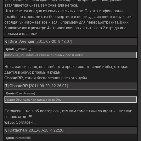
затягивается битва тем хуже для негров.
Что касается иг одна из самых сильных рас. Пехота с офицерами
(особенно с попами с их бессмертием и почти удваиванием живучести
отряда) уничтожает все и вся. К примеру для переработки китайских
болванчиков в размере 4 отрядов воинов хватит всего 2 отряда иг с
попами и плазмой.
[
6
]
Dire_Avenger
[2011-08-20, 9:48:07]
Quote
(
_PrimarH_
)
Хлопчик , ИГ одна из самых сильных рас в ДоВе.
Не самая сильная, но нагибает и превозмогает силой имбы, которая
дается в бонус к прямым рукам.
GhosteRR
, самая бесполезная раса это нубы.
[
7
]
GhosteRR
[2011-08-20, 12:26:07]
Quote
(
Dire_Avenger
)
самая бесполезная раса это нубы.
Согласен ... но я о5 повторюсь , кем вам самое тяжело играть ... вот как
вопрос стоит !!!
ws55
, Согласен ...
[
8
]
Catachan
[2011-08-20, 4:22:26]
Quote
(
GhosteRR
)