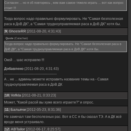
Согласен ... но я о5 повторюсь , кем вам самое тяжело играть ... вот как вопрос
стоит !!!
Тогда вопрос надо правильно формулировать. Не "Самая безполезная
раса в ДоВ ДК", а "Самая трудноуправляемая раса в ДоВ ДК" хотя бы.
[
9
]
GhosteRR
[2011-08-20, 4:31:43]
Quote
(
Catachan
)
Тогда вопрос надо правильно формулировать. Не "Самая безполезная раса в
ДоВ ДК", а "Самая трудноуправляемая раса в ДоВ ДК" хотя бы.
Окей ... шас исправлю !!!
Добавлено
(2011-08-20, 4:31:43)
---------------------------------------------
А .. не ... админы можете исправить название темы на - Самая
трудноуправляемая раса в ДоВ ДК
[
10
]
Vofkla
[2011-08-21, 0:33:23]
Может, "Какой расой вы хуже всего играете?" и опрос.
[
11
]
Бальячи
[2012-05-23, 8:31:36]
Не замечал там бесполезных рас. Вот в СС я бы сказал ТЭ. А в ДК всё
вроде меня устраивало.
[
12
]
ABTailor
[2012-06-17, 8:25:57]