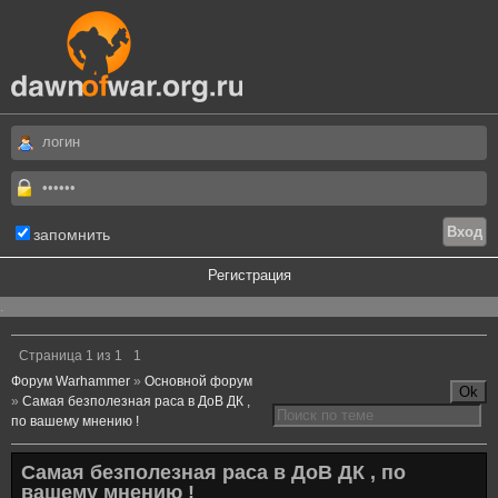
запомнить
Регистрация
.
Страница
1
из
1
1
Форум Warhammer
»
Основной форум
»
Самая безполезная раса в ДоВ ДК ,
по вашему мнению !
Самая безполезная раса в ДоВ ДК , по
вашему мнению !