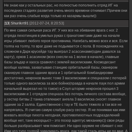
Не знаю как у остальных рас, но полностью пополнить отряд ИГ на
последних стадиях развития очень много времени отнимает.Причем они
как раз очень слабые когда только из казармы вышли))
[
13
]
Shurikrt91
[2012-07-24, 8:20:53]
По мне самая сильная раса ИГ. У них все на збивание врага с ног. 2
отряда пехотинцев в умелых руках с гранатометами даже на начале
игры убивают любого героя противника. Нагибать можно всех и вся. Если
толпа на толпу, то враг даже не подымается с пола. В похождениях на
сложном в Дарк крусейде тау выиграл 2 асассинами(один давался за
карту), орков 1 асасином (всех снесли на 1 волне в начале), главные
базы эльдар и хаоса сравнял с землей василисками, Космодесант
вообще халява, захватываю станцию орбитальной базы, сканером
сканирую главное здание врага и 1 орбитальной бомбандировки
достаточно, некронов вынес тоже 3 василисками и спецназом с потерей
только одного василиска за всю бойню(правда в начале паук пол армии
начальной вырезал но то такое) в Соул шторме некронов прошел 3
василисками и 1 отрядом спецназа без потерь личного состава вообще,
у сестер битвы 2 танка отвлекают ангела 3 василиска сносят главное
здание за 2 залпа. Единственное с тау и ТЕ было тяжело а так все не
напрягаясь. Я считаю самую слабую расу сестер. Я не понимаю как ими
воевать вообще пихота негодная, противопихотных подразделений
вообще нет, танк екзорцыст-- это позор адептус механикус)) свои ряды
больше разбрасывает чем помогает. Ни одно оружие не сбивает с ног.
Ими что тупо толпой заваливать врага, дак такой стиль игры не по мне. А