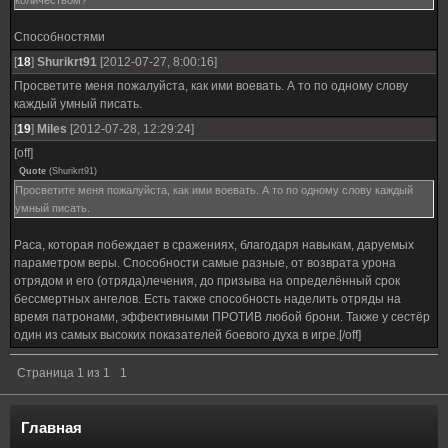
количеством?
Способностями
[
18
]
Shurikrt91
[2012-07-27, 8:00:16]
Просветите меня пожалуйста, как ими воевать. А то по одному слову
каждый умный писать.
[
19
]
Miles
[2012-07-28, 12:29:24]
[off]
Quote
(
Shurikrt91
)
Просветите меня пожалуйста, как ими воевать. А то по одному слову каждый
умный писать.
Раса, которая побеждает в сражениях, благодаря навыкам, даруемых
параметром веры. Способности самые разные, от возврата урона
отрядом и его (отряда)лечения, до призыва на определённый срок
бессмертных ангелов. Есть также способность наделить отряды на
время патронами, эффективными ПРОТИВ любой брони. Также у сестёр
один из самых высоких показателей боевого духа в игре.[/off]
Страница
1
из
1
1
Главная