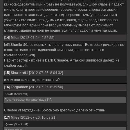
как космодесантом ими играть не получаеться, слишком слабые падают
мигом. Кстати против некоронов нереально воевать когда вся армия
идет вместе с главным зданием под покровом тьмы(у героя умение)
убьют тех кто видит невидимых и все конец, еще и лорды некоронов
блокируют пол армии пока вторую половину вырезают, причем от
главного здания на ноги не подняться, тупо падают и мрут как мухи.
[
14
]
Miles
[2012-07-24, 9:52:55]
[off]
Shurikrt91
, во первых ты не в ту тему попал. Во вторых речь идёт не
о показателях рас в одиночной кампании, а о показателях в
мультиплеере.[/off]
Насчёт сестёр - их нет в
Dark Crusade
. А так они являются далеко не
слабой расой.
[
15
]
Shurikrt91
[2012-07-25, 8:04:32]
и чем они сильные, количеством?
[
16
]
Torgaddon
[2012-07-25, 8:39:50]
Quote
(
Shurikrt91
)
По мне самая сильная раса ИГ.
Смелое утверждение. Боюсь оно довольно далеко от истины.
[
17
]
Miles
[2012-07-26, 10:58:21]
Quote
(
Shurikrt91
)