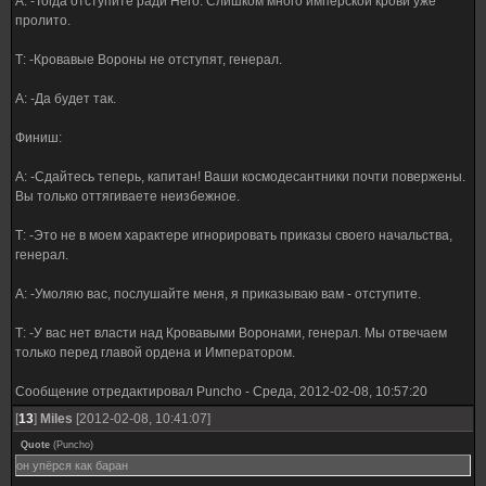
А: -Тогда отступите ради Него. Слишком много имперской крови уже
пролито.
Т: -Кровавые Вороны не отступят, генерал.
А: -Да будет так.
Финиш:
А: -Сдайтесь теперь, капитан! Ваши космодесантники почти повержены.
Вы только оттягиваете неизбежное.
Т: -Это не в моем характере игнорировать приказы своего начальства,
генерал.
А: -Умоляю вас, послушайте меня, я приказываю вам - отступите.
Т: -У вас нет власти над Кровавыми Воронами, генерал. Мы отвечаем
только перед главой ордена и Императором.
Сообщение отредактировал
Puncho
-
Среда, 2012-02-08, 10:57:20
[
13
]
Miles
[2012-02-08, 10:41:07]
Quote
(
Puncho
)
он упёрся как баран