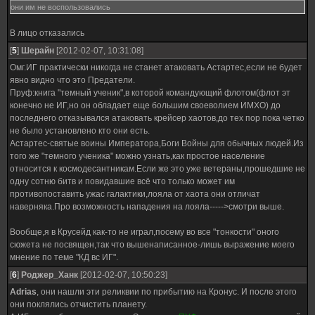
они им не воспользовались
В лицо отказались
[
5
]
Шерайн
[2012-02-07, 10:31:08]
Омг.ИГ практически никогда не станет атаковать Астартес,если не будет
явно видно что это Предатели.
Пруф:книга "темный ученик",в которой командующий флотом(флот эт
конечно не ИГ,но он обладает еще большим своеволием ИМХО) до
последнего отказывался атаковать крейсер хаотов,до тех пор пока четко
не было установлено кто они есть.
Астартес-святые воины Императора,Боги Войны для обычных людей.Из
того же "темного ученика" можно узнать,как простое население
относится к космодесантникам.Если же это уже ветераны,прошедшие не
одну сотню битв и повидавшие всё что только может им
противопоставить ужас галактики,лояла от хаота они отличат
наверняка.Про возможность нападения на лояла----->смотри выше.
Вообще,я в Крусейд как-то не играл,посему во все "тонкости" оного
сюжета не посвящен,так что вышенаписанное-лишь выражение моего
мнение по теме "КД вс ИГ".
[
6
]
Роджер_Ханк
[2012-02-07, 10:50:23]
Adrias
, они нашли эти реликвии по прибытию на Кронус. И после этого
они поклялись отчистить планету.