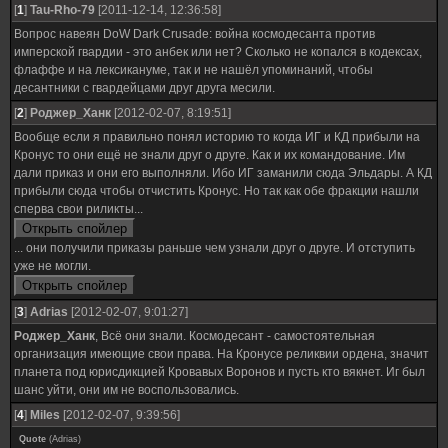
[
1
]
Tau-Rho-79
[2011-12-14, 12:36:58]
Вопрос навеян DoW Dark Crusade: война космодесанта против
имперской гвардии - это анбек или нет? Сколько не копался в кодексах,
флаффе и на лексикануме, так и не нашёл упоминаний, чтобы
десантники с гвардейцами друг друга месили.
[
2
]
Роджер_Ханк
[2012-02-07, 8:19:51]
Вообще если я правильно понял историю то когда ИГ и КД прибыли на
Кронус то они ещё не знали друг о друге. Как и их командование. Им
дали приказ и они его выполняли. Ибо ИГ заманили сюда Эльдары. А КД
прибыли сюда чтобы отчистить Кронус. Но так как обе фракции нашли
сперва свои риликты...
... они получили приказы раньше чем узнали друг о друге. И отступить
уже не могли.
[
3
]
Adrias
[2012-02-07, 9:01:27]
Роджер_Ханк
, Всё они знали. Космодесант - самостоятельная
организация имеющие свои права. На Кронусе реликвии ордена, значит
планета под юрисдикцией Кровавых Воронов и пусть кто вякнет. Иг был
шанс уйти, они им не воспользовались.
[
4
]
Miles
[2012-02-07, 9:39:56]
Quote
(
Adrias
)