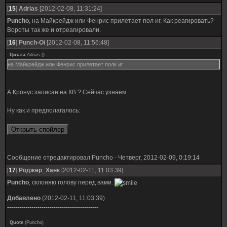
[
15
]
Adrias
[2012-02-08, 11:31:24]
Puncho
, на Майкрейдж или Фенрис прилетает пол иг. Как реагировать?
Вороты так же и отреагировали.
[
16
]
Punch-Oi
[2012-02-08, 11:56:48]
Цитата
Adrias
(
)
на Майкрейдж или Фенрис прилетает полк иг
А Кронус записан на КВ ? Сейчас узнаем
Ну как и предполагалось:
Сообщение отредактировал
Puncho
-
Четверг, 2012-02-09, 0:19:14
[
17
]
Роджер_Ханк
[2012-02-11, 11:03:39]
Puncho
, склоняю голову перед вами.
Добавлено
(2012-02-11, 11:03:39)
---------------------------------------------
Quote
(
Puncho
)