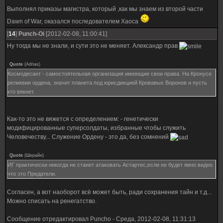
Выполнял приказы магистра, который ,как мы знаем из второй части
Dawn of War, оказался последователем Хаоса
[
14
]
Punch-Oi
[2012-02-08, 11:00:41]
Ну тогда мы не знали, и сути это не меняет. Александр прав
Quote
(
Adrias
)
Космодесант - самостоятельная организация имеющие свои права. На Кронусе
реликвии ордена, значит планета под юрисдикцией Кровавых Воронов и пусть
кто вякнет.
Как-то это не вяжется с определением: - генетически
модифицированные суперсолдаты, избранные чтобы служить
Человечеству... Служение Ордену - это да, без сомнений
Quote
(
Шерайн
)
ИГ практически никогда не станет атаковать Астартес,если не будет явно видно
что это Предатели.
Согласен, а вот наоборот всё может быть, ради сохранения тайн и т.д...
Можно списать на ренегатство.
Сообщение отредактировал
Puncho
-
Среда, 2012-02-08, 11:31:13