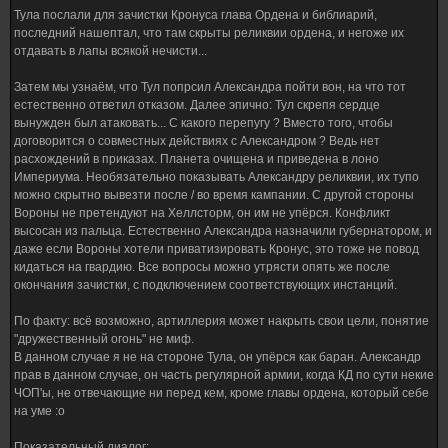
Тула послали для зачистки Кронуса глава Ордена и библиарий,
последний нашептал, что там скрыты реликвии ордена, и негоже их
отдавать в лапы всякой нечисти...
Затем мы узнаём, что Тул попрсил Александра пойти вон, на что тот
естественно ответил отказом. Далее эпично: Тул скрепя сердце
вынужден был атаковать... С какого перепугу ? Вместо того, чтобы
договорится о совместных действиях с Александром ? Ведь нет
расхождений в приказах. Планета очищена и приведена в лоно
Империума. Необязательно показывать Александру реликвии, их тупо
можно скрытно вывезти после / во время кампании. С другой стороны
Вороны не претендуют на Хеллсторм, он им не упёрся. Конфликт
высосан из пальца. Естественно Александра назначили губернатором, и
даже если Вороны хотели приватизировать Кронус, это тоже не повод
кидаться на гвардию. Все вопросы можно утрясти опять же после
окончания зачистки, с подключением соответствующих инстанций.
По факту: всё возможно, артиллерия может накрыть свои цели, понятие
"дружественный огонь" не миф.
В данном случае я не на стороне Тула, он упёрся как баран. Александр
прав в данном случае, он часть регулярной армии, когда КД по сути некие
ЧОП'ы, не отвечающие ни перед кем, кроме главы ордена, который себе
на уме :o
Показательный диалог: