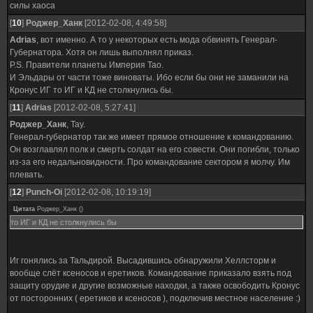
силы хаоса
[
10
]
Роджер_Ханк
[2012-02-08, 4:49:58]
Adrias
, вот именно. А то у некоторых есть мода обвинять Генерал-
Губернатора. Хотя он лишь выполнял приказ.
P.S. Правители планеты Империя Тао.
И Эльдары от части тоже виноваты. Ибо если бы они не заманили на
Кронус ИГ то ИГ и КД не столкнулись бы.
[
11
]
Adrias
[2012-02-08, 5:27:41]
Роджер_Ханк
, Тау.
Генерал-губернатор так же имеет прямое отношение к командованию.
Он возглавлял полк и смерть солдат на его совести. Они погибли, только
из-за его недальновидности. Про командование сектором я молчу. Им
плевать.
[
12
]
Punch-Oi
[2012-02-08, 10:19:19]
Цитата
Роджер_Ханк
(
)
то ИГ и КД не столкнулись бы
Иг гонялись за Тальдирой. Высадившись обнаружили Хеллсторм и
вообще слёт ксеносов и еретиков. Командование приказало взять под
защиту орудие и другие возможные находки, а также освободить Кронус
от посторонних ( еретиков и ксеносов ), подключив местное население :)