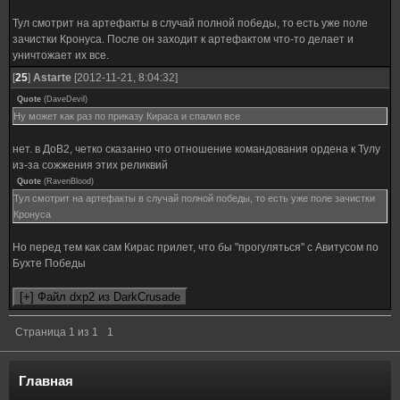
Тул смотрит на артефакты в случай полной победы, то есть уже поле
зачистки Кронуса. После он заходит к артефактом что-то делает и
уничтожает их все.
[
25
]
Astarte
[2012-11-21, 8:04:32]
Quote
(
DaveDevil
)
Ну может как раз по приказу Кираса и спалил все
нет. в ДоВ2, четко сказанно что отношение командования ордена к Тулу
из-за сожжения этих реликвий
Quote
(
RavenBlood
)
Тул смотрит на артефакты в случай полной победы, то есть уже поле зачистки
Кронуса
Но перед тем как сам Кирас прилет, что бы "прогуляться" с Авитусом по
Бухте Победы
Страница
1
из
1
1
Главная