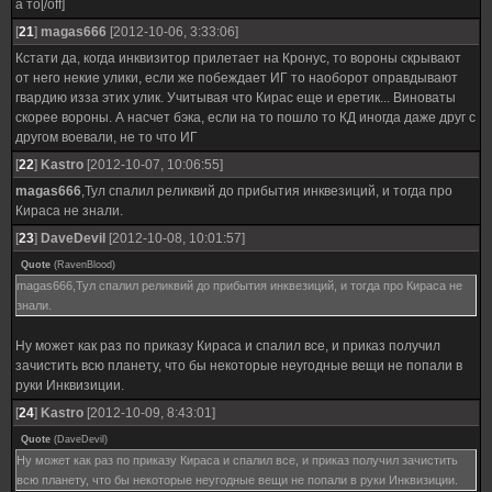
а то[/off]
[
21
]
magas666
[2012-10-06, 3:33:06]
Кстати да, когда инквизитор прилетает на Кронус, то вороны скрывают
от него некие улики, если же побеждает ИГ то наоборот оправдывают
гвардию изза этих улик. Учитывая что Кирас еще и еретик... Виноваты
скорее вороны. А насчет бэка, если на то пошло то КД иногда даже друг с
другом воевали, не то что ИГ
[
22
]
Kastro
[2012-10-07, 10:06:55]
magas666
,Тул спалил реликвий до прибытия инквезиций, и тогда про
Кираса не знали.
[
23
]
DaveDevil
[2012-10-08, 10:01:57]
Quote
(
RavenBlood
)
magas666,Тул спалил реликвий до прибытия инквезиций, и тогда про Кираса не
знали.
Ну может как раз по приказу Кираса и спалил все, и приказ получил
зачистить всю планету, что бы некоторые неугодные вещи не попали в
руки Инквизиции.
[
24
]
Kastro
[2012-10-09, 8:43:01]
Quote
(
DaveDevil
)
Ну может как раз по приказу Кираса и спалил все, и приказ получил зачистить
всю планету, что бы некоторые неугодные вещи не попали в руки Инквизиции.