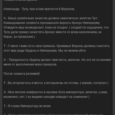
Александр - Тулу, при атаке крепости К.Воронов:
А: -Ваша ошибочная зачистка должна закончиться, капитан Тул.
Командование сегмента призаказало вернуть Кронус Империуму.
Отведите ваш космодесант, пока не поздно. ( создаётся ощущение, что
Тулу дали приказ зачистить Кронус вместе со всем населением, ах
Кирас, ах проказник )...
Т: -У меня также есть свои приказы. Кровавые Вороны должны очистить
этот мир ради Ордена и Империума. Мы не можем уйти.
А: - Преданность Ордену делает вам честь, капитан. Но это не остановит
меня от выполнения моих приказов.
После захвата реликвий:
Т: -Вы вторгаетесь в места, к которым вы не готовы. ( коряво, согласен )
А: -Мне вполне комфортно в часовне бога-императора, капитан, а вам,
возможно, нет. ( ну видимо находки наводят на сомнения )
Т: -Я служу Императору во всем.