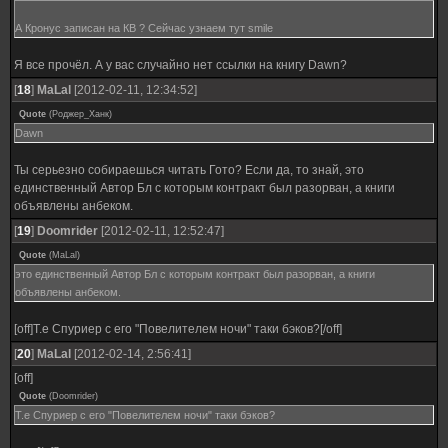
А Кронус записан на КВ ? Сейчас узнаем тут smile
Я все прочёл. А у вас случайно нет ссылки на книгу Dawn?
[
18
]
MaLal
[2012-02-11, 12:34:52]
Quote
(
Роджер_Ханк
)
Dawn
Ты серьезно собираешься читать Гото? Если да, то знай, это
единственный Автор Бл с которым контракт был разорван, а книги
объявлены анбеком.
[
19
]
Doomrider
[2012-02-11, 12:52:47]
Quote
(
MaLal
)
это единственный Автор Бл с которым контракт был разорван, а книги
объявлены анбеком.
[off]Т.е Спуриер с его "Повелителем ночи" таки бэков?[/off]
[
20
]
MaLal
[2012-02-14, 2:56:41]
[off]
Quote
(
Doomrider
)
Т.е Спуриер с его "Повелителем ночи" таки бэков?