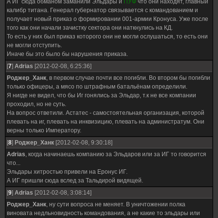
А ИГ сюда обманом заманили Эльдары и
ПУФ
что они находят, главный
калибр титана. Генерал губернатор связывается с командованием и
получает новый приказ о формировании 001-армии Кронуса. Уже после
того как они начали зачистку сектора они наткнулись на КД.
То есть у них был приказ которого они не могли ослушаться, то есть они
не могли отступить.
Иначе бы это было бы нарушения приказа.
[
7
]
Adrias
[2012-02-08, 6:25:36]
Роджер_Ханк
, в первом случае почти все погибли. Во втором бы погибли
только офицеры, а мясо по штрафным батальёнам определили.
Я нигде не видел, что бы Иг гонялись за Эльдар, т.к не все компании
проходил, но не суть.
На вопрос ответили. Астатес - самостоятельная организация, которой
плевать на иг, плевать на инквизицию, плевать на администратум. Они
верны только Императору.
[
8
]
Роджер_Ханк
[2012-02-08, 9:30:18]
Adrias
, когда начинаешь компанию за Эльдаров или за ИГ то говорится
что...
Эльдары хитростью привели на Еронус ИГ.
А ИГ пришли сюда вслед за Тальдирой видящей.
[
9
]
Adrias
[2012-02-08, 3:08:14]
Роджер_Ханк
, ну сути вопроса не меняет. В уничтожении полка
виновата недльновидность командования, а не какие то эльдары или