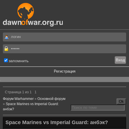
запомнить
Регистрация
.
Страница
1
из
1
1
Форум Warhammer
»
Основной форум
»
Space Marines vs Imperial Guard:
анбэк?
Space Marines vs Imperial Guard: анбэк?