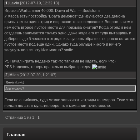
[
1
]
Lavio
[2012-07-19, 12:32:13]
Играю в Warhammer 40,000: Dawn of War — Soulstorm
У Хаоса есть постройка "Врата демонов" где изучаются два демона
призывается один отряд и еще какое-то исследование. Вопрос: зачем в
нем есть второе пустое место для призыва юнитов? Когда отряд в нем
создаешь занимается только одно, даже когда его от туда вытащишь и
доберешь до 5 человек в отряде и засунешь обратно все равно остается
пустое место под еще один. Однако туда больше никого и ничего
засунуть нельзя. cry Или можно? smile
PS Начал играть недавно так что тапками не кидать, если что)
PPS Надеюсь, теперь правильно выбрал раздел
[
2
]
Miles
[2012-07-20, 1:21:07]
Quote
(
Lavio
)
Или можно?
Если не ошибаюсь, туда можно запихивать отряды кошмаров. Если этого
нельзя делать в мультиплеере, то в кампании точно можно.
Страница
1
из
1
1
Главная