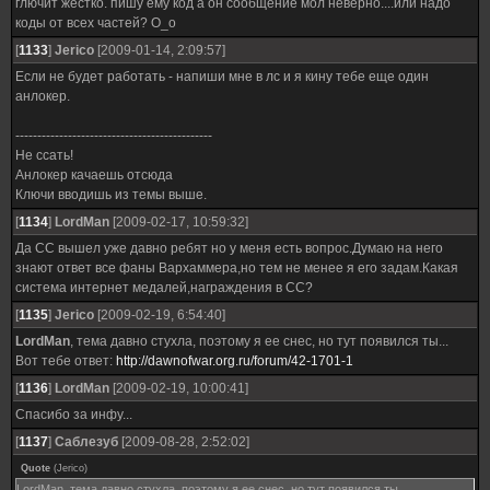
глючит жестко. пишу ему код а он сообщение мол неверно....или надо
коды от всех частей? О_о
[
1133
]
Jerico
[2009-01-14, 2:09:57]
Если не будет работать - напиши мне в лс и я кину тебе еще один
анлокер.
---------------------------------------------
Не ссать!
Анлокер качаешь отсюда
Ключи вводишь из темы выше.
[
1134
]
LordMan
[2009-02-17, 10:59:32]
Да СС вышел уже давно ребят но у меня есть вопрос.Думаю на него
знают ответ все фаны Вархаммера,но тем не менее я его задам.Какая
система интернет медалей,награждения в СС?
[
1135
]
Jerico
[2009-02-19, 6:54:40]
LordMan
, тема давно стухла, поэтому я ее снес, но тут появился ты...
Вот тебе ответ:
http://dawnofwar.org.ru/forum/42-1701-1
[
1136
]
LordMan
[2009-02-19, 10:00:41]
Спасибо за инфу...
[
1137
]
Саблезуб
[2009-08-28, 2:52:02]
Quote
(
Jerico
)
LordMan, тема давно стухла, поэтому я ее снес, но тут появился ты...