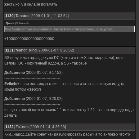
жесть хочу в онлайн погамать
[
1130
]
Tanatos
[2009-01-01, 11:03:54]
Quote
(
Vollmond
)
Мне Soulstorm не понравился. Как то Dark Crusade больше зацепил.
+1000000000000000000000
[
1131
]
feanor_king
[2009-01-07, 9:20:02]
SS получился гораздо хуже DC (хотя и в том Хаос подрезали), но в
целом : DC - офигенный аддон, а SS - так себе
Добавлено
(2009-01-07, 9:17:52)
---------------------------------------------
Evilo4ek
если есть моды какие - все снеси и ставь на чистую игру, (а
моды потом -сверху)
Добавлено
(2009-01-07, 9:20:02)
---------------------------------------------
и еще ты какой патч ставишь 1.1 или заплатку 1.2? - все по порядку надо
делать
[
1132
]
Fa1con
[2009-01-14, 4:35:38]
Кхм...народ дайте совет как разблокировать расы? а то анлокер что-то