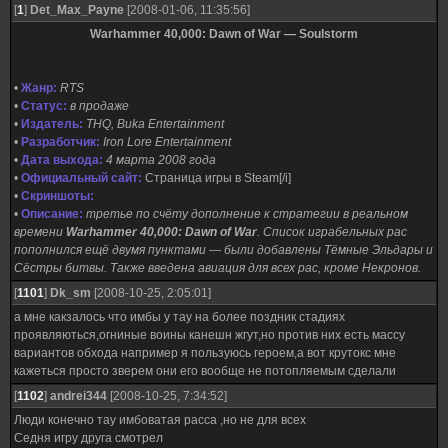
[
1
]
Det_Max_Payne
[2008-01-06, 11:35:56]
Warhammer 40,000: Dawn of War — Soulstorm
•
Жанр:
RTS
•
Статус:
в продаже
•
Издатель:
THQ, Buka Entertainment
•
Разработчик:
Iron Lore Entertainment
•
Дата выхода:
4 марта 2008 года
•
Официальный сайт:
Страница игры в Steam[/i]
•
Скриншоты:
•
Описание:
третье по счёту дополнение к стратегии в реальном
времени
Warhammer 40,000: Dawn of War
. Список играбельных рас
пополнился ещё двумя пунктами — были добавлены Тёмные Эльдары и
Сёстры битвы. Также введена авиация для всех рас, кроме Некронов.
[
1101
]
Dk_sm
[2008-10-25, 2:05:01]
а мне какзалось что имбы у тау на более поздник стадиях
проявляються,огниные воины канешн жгут,но против них есть массу
вариантов обхода например я пользуюсь героем,а вот крутокс мне
кажеться просто зверем они его вообще не потопляемым сделали
[
1102
]
andrei344
[2008-10-25, 7:34:52]
Люди конечно тау имбоватая расса ,но не для всех
Седня игру друга смотрел