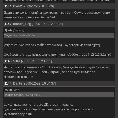
[
1141
]
Evil-C
[2009-12-09, 8:58:09]
Дауш етих дополнений выше крыши , вот бы к Соулсторм дополнение
какое нибуть ,прикольно было бы!
[
1142
]
feanor_king
[2009-12-12, 2:13:14]
Quote
(
Zandmar
)
Глядит в сторону ФоКа
[off]ага сейчас как раз файерсторм под Соулсторм делают :)[/off]
Сообщение отредактировал
feanor_king
-
Суббота, 2009-12-12, 2:13:30
[
1143
]
Sin-r
[2009-12-13, 7:00:55]
Честно говоря, кампания УГ. Поначалу был дисбаланси куча багов, но с
патчами всё на уровне. Если и играть, то ради мультиплеера.
*Неподетски кепит*
[
1144
]
Dante
[2009-12-29, 10:34:37]
Quote
(
Sin-r
)
Честно говоря, кампания УГ.
да уш, даже после того же ДК, отвратительно.
душа не лягла вообще к соул шторму. до сих пор играюсь по
мультиплееру в ДК..