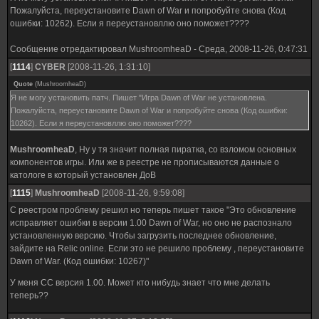
Пожалуйста, переустановите Dawn of War и попробуйте снова (Код
ошибки: 10262). Если я переустановллю оно поможет????
Сообщение отредактировал
MushroomheaD
-
Среда, 2008-11-26, 0:47:31
[
1114
]
CYBER
[2008-11-26, 1:31:10]
Quote
(
MushroomheaD
)
Я не могу установить патч. Пишет "Игра Dawn of War не установлена.
Пожалуйста, переустановите Dawn of War и попробуйте снова (Код ошибки:
10262). Если я переустановллю оно поможет????
MushroomheaD
, Ну у тя значит полная пиратка, со взломом основных
компонентов игры. Или же в реестре не прописываются данные о
катологе в который установлен ДоВ
[
1115
]
MushroomheaD
[2008-11-26, 9:59:08]
С реестром проблему решил но теперь пишет такое "Это обновление
исправляет ошибки в версии 1.00 Dawn of War, но оно не распознало
установленную версию. Чтобы загрузить последнее обновление,
зайдите на Relic online. Если это не решило проблему , переустановите
Dawn of War. (Код ошибки: 10267)"
У меня СС версия 1.00. Может кто нибудь знает что мне делать
теперь??