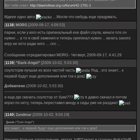
Вот тебе ответ:
http://dawnofwar.org.ru/forum/42-1701-1
Мдеее одно авто
....Могли что нибудь еще придумать.
[
1138
]
MORG
[2009-09-17, 4:09:53]
парни, если у кого есть оригинальный exe файл соула, киньте плз оч
нужно ... а то я свой заменил и теперь оригинал нужен ... качать заного
игру не хото ради него .... спс ...
Сообщение отредактировал
MORG
-
Четверг, 2009-09-17, 4:41:29
[
1139
]
^Dark-Angel^
[2009-10-02, 5:03:30]
соулсторм лучшая из всех частей часть
!!!хд... кто знает... к
первой будут еще дополнения или ток к дов2
Добавлено
(2009-10-02, 5:03:30)
---------------------------------------------
и еще,где скачать соулстор от буки???
я давно скачал и потом
играл по нету, теперь переставил винду а сиды уже не раздают
[
1140
]
Zandmar
[2009-10-02, 9:04:19]
Quote
(
^Dark-Angel^
)
кто знает... к первой будут еще дополнения или ток к дов2
Никаких больше длополняшек, хватит. [off]*Глядит в сторону ФоКа*[/off]