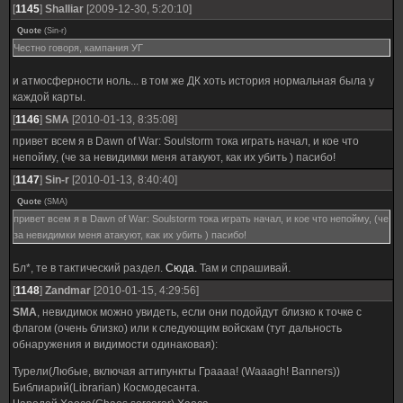
[
1145
]
Shalliar
[2009-12-30, 5:20:10]
Quote
(
Sin-r
)
Честно говоря, кампания УГ
и атмосферности ноль... в том же ДК хоть история нормальная была у
каждой карты.
[
1146
]
SMA
[2010-01-13, 8:35:08]
привет всем я в Dawn of War: Soulstorm тока играть начал, и кое что
непойму, (че за невидимки меня атакуют, как их убить ) пасибо!
[
1147
]
Sin-r
[2010-01-13, 8:40:40]
Quote
(
SMA
)
привет всем я в Dawn of War: Soulstorm тока играть начал, и кое что непойму, (че
за невидимки меня атакуют, как их убить ) пасибо!
Бл*, те в тактический раздел.
Сюда.
Там и спрашивай.
[
1148
]
Zandmar
[2010-01-15, 4:29:56]
SMA
, невидимок можно увидеть, если они подойдут близко к точке с
флагом (очень близко) или к следующим войскам (тут дальность
обнаружения и видимости одинаковая):
Турели(Любые, включая агтипункты Граааа! (Waaagh! Banners))
Библиарий(Librarian) Космодесанта.