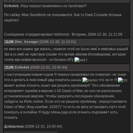
Evilo4ek
, Игру переустанавливать не пробовал?
По сабжу: Мне Soulstorm не понравился. Как то Dark Crusade больше
зацепил.
Сообщение отредактировал
Vollmond
-
Вторник, 2008-12-30, 11:21:09
[
1128
]
Dire_Avenger
[2008-12-30, 11:24:01]
по мне все равно где играть, главное чтоб не было имб и имбовых рашей
ЗЫ в сс имб не чувствую (оазве что кроме абилки Исповедника, которая
толпу как нефик выносит - оч больно ИГу
)
[
1129
]
Evilo4ek
[2008-12-31, 10:45:44]
с наступающим новым годом !!! переустанавливал не помагает. не знаю
что и делать в лом новый двд покупать ыыыы
что за ггг !!!
может всёже ктонить знает как решить проблему!!! "Это обновление
исправляет ошибки в версии 1.00 Dawn of War, но оно не распознало
установленную версию. Чтобы загрузить последнее обновление,
зайдите на Relic online. Если это не решило проблему , переустановите
Dawn of War. (Код ошибки: 10267)" то есть не могу установить патч чтоб
поиграть в онлайне !!! буду о4ень рад если ктонить подскажет хоть
чтонить
Добавлено
(2008-12-31, 10:45:44)
---------------------------------------------