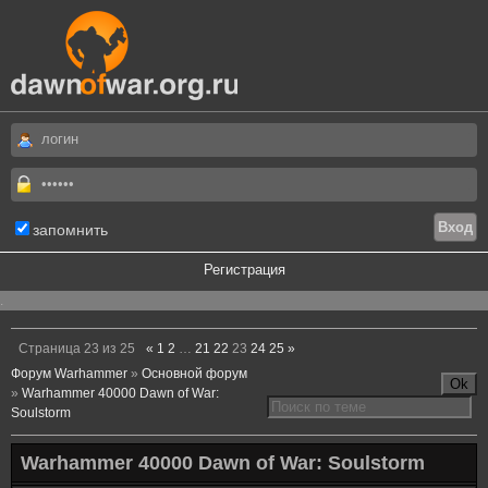
запомнить
Регистрация
.
Страница
23
из
25
«
1
2
…
21
22
23
24
25
»
Форум Warhammer
»
Основной форум
»
Warhammer 40000 Dawn of War:
Soulstorm
Warhammer 40000 Dawn of War: Soulstorm