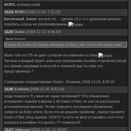
MORG
, анлокер юзай.
[
1124
]
MORG
[2008-12-03, 7:11:25]
Беспечный_Ангел
, ага всё спс ... сделал =)) а то с друганами решили
порубать а расы не разблокированны
[
1125
]
Gudoc
[2008-12-23, 8:38:10]
Quote
(
Deviant
)
Почему бы в вахе не сделать кампанию по беку,у них что нет авторских прав?
Мало того что ГВ не дает согласие на компании по беку
Так еще и каждый орден ,клан или групперовка былабы отдельной расой
(со своими шкурками и пехотой и техникой )как ты себе это
продставляешь ?
Сообщение отредактировал
Gudoc
-
Вторник, 2008-12-23, 8:39:16
[
1126
]
Evilo4ek
[2008-12-30, 8:02:24]
люди помогите !!! у меня во такая проблема!!! "Это обновление
исправляет ошибки в версии 1.00 Dawn of War, но оно не распознало
установленную версию. Чтобы загрузить последнее обновление,
зайдите на Relic online. Если это не решило проблему , переустановите
Dawn of War. (Код ошибки: 10267)" то есть не могу установить патч чтоб
поиграть в онлвйне что делать !?? помогите!!!
[
1127
]
Vollmond
[2008-12-30, 11:19:52]