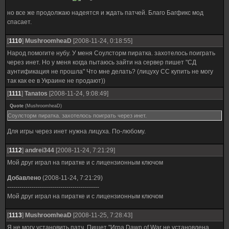
но все же продолжаю надеятся и ждать патчей. Благо Багфикс мод
спасает.
[
1110
]
MushroomheaD
[2008-11-24, 0:18:55]
Народ помогите нубу. У меня Соулсторм пиратка. захотелось поиграть
через инет. Но у меня когда пытаюсь зайти на сервер пишет "СД
аунтификация не прошла" Что мне делать? (лицуху СС купить не могу
так как ее в Украине не продают))
[
1111
]
Tanatos
[2008-11-24, 9:08:49]
Quote
(
MushroomheaD
)
Соулсторм пиратка. захотелось поиграть через инет.
Для игры через инет нужна лицуха. По-любому.
[
1112
]
andrei344
[2008-11-24, 7:21:29]
Мой друг играл на пиратке и с лицензионным ключом
Добавлено
(2008-11-24, 7:21:29)
---------------------------------------------
Мой друг играл на пиратке и с лицензионным ключом
[
1113
]
MushroomheaD
[2008-11-25, 7:28:43]
Я не могу установить патч. Пишет "Игра Dawn of War не установлена.