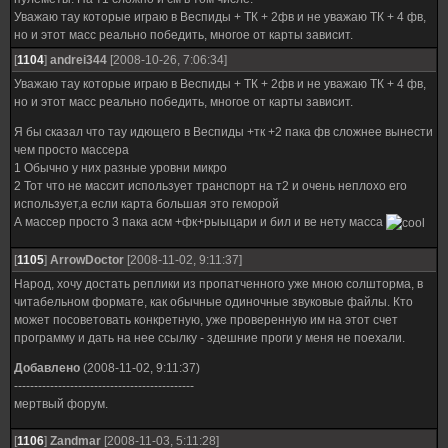
Уважаю тау которые играю в Веспиды + ТК + 2фв и не уважаю ТК + 4 фв,
но и этот масс реально победить, многое от карты зависит.
[
1104
]
andrei344
[2008-10-26, 7:06:34]
Уважаю тау которые играю в Веспиды + ТК + 2фв и не уважаю ТК + 4 фв,
но и этот масс реально победить, многое от карты зависит.
Я бы сказал что тау идющего в Веспиды +тк +2 пака фв сложнее вынести
чем просто массера
1 Обычно у них разные уровни микро
2 Тот что не массит использует транспорт на т2 и очень неплохо его
использует,а если карта большая это геморой
А массер просто 3 пака асм +фк+рыыцари и бил и ве нету масса
[
1105
]
ArrowDoctor
[2008-11-02, 9:11:37]
Народ, хочу достать реплики из пропатченного уже мною солшторма, в
читабельном формате, как обычные одиночные звуковые файлы. Кто
может посоветовать конкретную, уже проверенную им на этот счет
программу и дать на нее ссылку - здешние проги у меня не поехали.
Добавлено
(2008-11-02, 9:11:37)
---------------------------------------------
мертвый форум.
[
1106
]
Zandmar
[2008-11-03, 5:11:28]