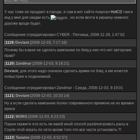
а СС нет =(((((.
У нас тоже не продают в городе, я сам в инт сайте покупал
HotCD
там и
код у мня для скидки есть
, но если везти в украину немного
дороже вроде будет.
Сообщение отредактировал
CYBER
-
Пятница, 2008-11-28, 1:47:02
[
1119
]
Deviant
[2008-12-03, 7:17:16]
Почему бы в вахе не сделать кампанию по беку,у них что нет авторских
прав?
[
1120
]
Zandmar
[2008-12-03, 9:18:21]
Deviant
, для этого надо сначала сделать армии по бэку, а им хочется
побыстрее и поденежней.
Сообщение отредактировал
Zandmar
-
Среда, 2008-12-03, 9:19:01
[
1121
]
Deviant
[2008-12-03, 10:33:14]
Ну а если сделать кампанию более современного времени,не из времен
ереси
[
1122
]
MORG
[2008-12-03, 6:23:23]
Парни скажите плз есть ли какой иной способ разблоктровать расы в
Соуле чтоб играть по сети кроме того что все части установить ?!
[
1123
]
Tanatos
[2008-12-03, 6:52:57]