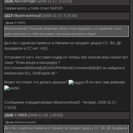
[
1116
]
NecroProger
[2008-11-27, 3:12:25]
Скорее всего, у тебя стоит NoDVD.
[
1117
]
MushroomheaD
[2008-11-27, 5:15:34]
Quote
(
CYBER
)
MushroomheaD, Покупай лицензию, благо стоит недорого, а с пираткой, если
даже получится у тебя всё равно частенько вылетать будет.
Да я бы с удовольствием но в Украине не продают дицуху СС. ВА, ДК
продавали а СС нет =(((((.
Установил я патч. поставил нодвд но теперь при запуске игры пишет вот
такое "Точка входа в процедуру ?
DoCommand@World@@QAEXPAVWorldCommand@@@Z не найдена в
библиотеке DLL SimEngine.dll."
Может кто знает что делать дальше?
Я его все таки домучаю
Сообщение отредактировал
MushroomheaD
-
Четверг, 2008-11-27,
7:19:50
[
1118
]
CYBER
[2008-11-28, 1:40:52]
Quote
(
MushroomheaD
)
Да я бы с удовольствием но в Украине не продают дицуху СС. ВА, ДК продавали