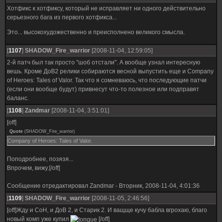
Хотфикс к хотфиксу, который не исправляет ни одного действительно
серьезного бага из первого хотфикса...
Это... высокохудожественно и преисполнено великого смысла.
[
1107
]
SHADOW_Fire_warrior
[2008-11-04, 12:59:05]
2-й патч был так просто "шоб отстали". А вообще узнал интересную
вешь. Кроме ДоВ2 релики собираются весной выпустить еще и Company
of Heroes: Tales of Valor. Так что я сомневаюсь, что последующие патчи
(если они вообще будут) привнесут что-то полезное или подправят
баланс.
[
1108
]
Zandmar
[2008-11-04, 3:51:01]
[off]
Quote
(
SHADOW_Fire_warrior
)
Company of Heroes: Tales of Valor.
Поподробнее, позязя...
Впрочем, вижу.[/off]
Сообщение отредактировал
Zandmar
-
Вторник, 2008-11-04, 4:01:36
[
1109
]
SHADOW_Fire_warrior
[2008-11-05, 2:46:56]
[off]Жду и СоН, и ДоВ 2, и Старик 2. И ващще кучу бабла вгрохаю, благо
новый комп уже купил
[/off]