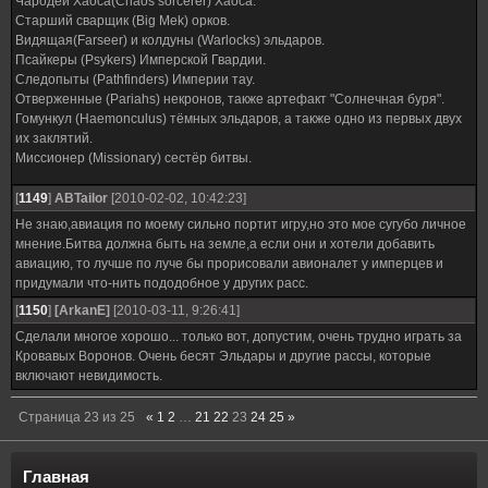
Чародей Хаоса(Chaos sorcerer) Хаоса.
Старший сварщик (Big Mek) орков.
Видящая(Farseer) и колдуны (Warlocks) эльдаров.
Псайкеры (Psykers) Имперской Гвардии.
Следопыты (Pathfinders) Империи тау.
Отверженные (Pariahs) некронов, также артефакт "Солнечная буря".
Гомункул (Haemonculus) тёмных эльдаров, а также одно из первых двух
их заклятий.
Миссионер (Missionary) сестёр битвы.
[
1149
]
ABTailor
[2010-02-02, 10:42:23]
Не знаю,авиация по моему сильно портит игру,но это мое сугубо личное
мнение.Битва должна быть на земле,а если они и хотели добавить
авиацию, то лучше по луче бы прорисовали авионалет у имперцев и
придумали что-нить пододобное у других расс.
[
1150
]
[ArkanE]
[2010-03-11, 9:26:41]
Сделали многое хорошо... только вот, допустим, очень трудно играть за
Кровавых Воронов. Очень бесят Эльдары и другие рассы, которые
включают невидимость.
Страница
23
из
25
«
1
2
…
21
22
23
24
25
»
Главная