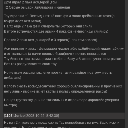
Друг играл 2 пака асм,герой ,тсм .
Т2 Серые рыцари ,библиарий и капелан
Тау играл на т1 Веспиды+тк +2 пака фв и много грейженных точек(он
вокруг их от асм бегал)
На т2 еще 2 пака фв и следопыты (которых они слил)
В итоге встречаются две армии 4 пака фв +тк(веспиды слились)
Против 2 пака асм ,рыцарей и 3 героев(1 пак тсм слился)
Асм пригают и аяжут фв,рыцари кидают абилку,библиарий кидает абилку
и от толпы фв (а пачки полные были)почти нечего неостается
Тау бежит отстатками армии к себе на базу и благополучно проигрывает
Вот так разруливается спам тау
Но не всем рассам так легко против тау играть(вот поэтому и есть
имбаланс)
К слову сказть космодесантники хорошо сбалансированны и против них
нету явных имб (не всчет карты в пользу определенной рассы)
Нащет крутов тау ,они не так сильны и их реифорс дорог(ибо умерают
быстро)
[
1103
]
Jerico
[2008-10-25, 8:42:30]
Ну на т2 я тоже могу предложить Тау попробовать на вкус Василиски и
пулеметы. На т1 сложно и см в том числе.