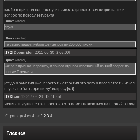
как бе я признал неправоту, и привёл отрывок отвечающий на твой
вопрос по поводу Тетуракта
Quote
(
Anchar
)
пруф
Quote
(
Anchar
)
На землю падали небольше (метров по 200-500) куски
[
172
]
Doomrider
[2011-09-30, 2:02:00]
Quote
(
Anchar
)
как бе я признал неправоту, и привёл отрывок отвечающий на твой вопрос по
поводу Тетуракта
[off]Да я заметил уже, просто ты отпостил это пока я писал ответ и искал
пруфы по "метеоритному" вопросу.[/off]
[
173
]
conf
[2017-04-29, 12:11:45]
Испивать души не так просто как это может показаться на первый взгляд
Страница
4
из
4
«
1
2
3
4
Главная