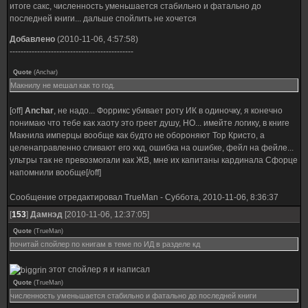
итоге сакс, численность уменьшается стабильно и фатально до
последней книги... дальше спойлить не хочется
Добавлено
(2010-11-06, 4:57:58)
---------------------------------------------
Quote
(
Anchar
)
Макнилу не мешал как то год.
[off]
Anchar
, не надо... Форрикс убивает роту ИК в одиночку, я конечно
понимаю что тебе как хаоту это греет душу, НО... имейте логику, в книге
Макнила имперцы вообще как будто не обороняют Тор Кристо, а
целенаправленно сливают его хкд, ошибка на ошибке, фейл на фейле...
ультры так не превозмогали как ЖВ, мне их капитаны кардинала Сфорце
напомнили вообще[/off]
Сообщение отредактировал
TrueMan
-
Суббота, 2010-11-06, 8:36:37
[
153
]
Дамнэд
[2010-11-06, 12:37:05]
Quote
(
TrueMan
)
почитай спойлер по книгам в теме по ИД в разделе кд
этот спойлер я и написал
Quote
(
TrueMan
)
численность уменьшается стабильно и фатально до последней книги