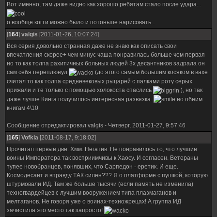
Вот именно, там даже видно как хорошо ребятам стало после удара...
о вообще когти можно было и потоньше нарисовать...
[
164
]
valgis
[2011-01-26, 10:07:24]
Вся серия довольно странная даже не знаю как описать свои
впечатления скорее+ чем минус чаша понравилась больше чем первая
но то как толпа рахитичных больных людей 3х десантников задрала он
сам себя переплюнул
(до этого самым большим косяком в вахе
считал то как толпа средневековых рыцарей с палками роту серых
прижали и те только с помощью холокоста спаслись
), но так
даже лучше Кинга получилось интересная развязка.
но обеим
книгам 4\10
Сообщение отредактировал
valgis
-
Четверг, 2011-01-27, 9:57:46
[
165
]
Vofkla
[2011-08-17, 9:18:02]
Прочитал первые две. Хмм. Негатив. Не понравилось то, что лучшие
воины Императора так восприимчивы к Хаосу. И согласен. Ветераны
тупее новобранцев, понявших, что Сарпедон - еретик. И еще.
Космодесант и вправду ТАК силен??? Я о платформе с пушкой, которую
штурмовали ИД. Там же больше тысячи (если память не изменила)
техногвардейцев с лучшим вооружением типа плазмаганов и
мелтаганов. Не говоря уже о воинах-техножрецах! А группа ИД
зачистила это место так запросто!