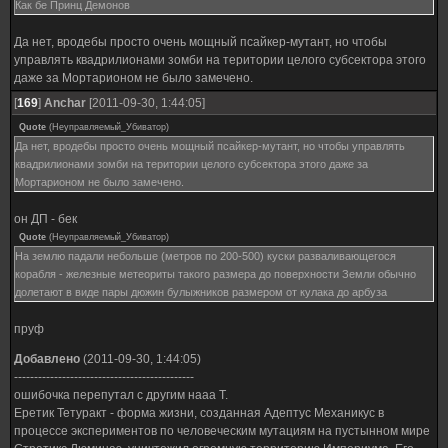
Как бе Принц Демонов
Да нет, вродебы просто очень мощный псайкер-мутант, но чтобы
управлять квадрилионами зомби на територии целого субсектора этого
даже за Мортарионом не было замечено.
[
169
]
Anchar
[2011-09-30, 1:44:05]
Quote
(
Неуправляемый_Убиватор
)
Да нет, вродебы просто очень мощный псайкер-мутант, но чтобы управлять
квадрилионами зомби на територии целого субсектора этого даже за
Мортарионом не было замечено.
он ДП - бек
Quote
(
Неуправляемый_Убиватор
)
На землю падали небольше (метров по 200-500) куски разваливающегося
корабля - железные метеориты такого размера до поверхности Земли обычно
долетают в виде пары дюжин булыжников размером от кулака до арбуза
пруф
Добавлено
(2011-09-30, 1:44:05)
---------------------------------------------
ошибочка перепутал с другим нааа Т.
Еретик Тетуракт - форма жизни, созданная Адептус Механикус в
процессе экспериментов по человеческим мутациям на пустынном мире