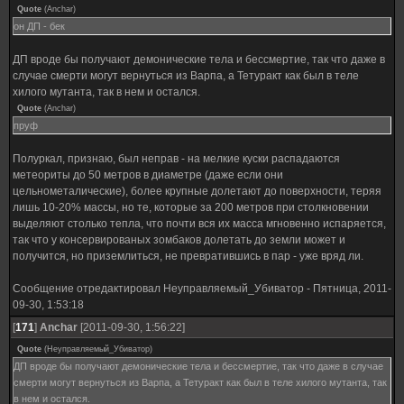
Quote
(
Anchar
)
он ДП - бек
ДП вроде бы получают демонические тела и бессмертие, так что даже в
случае смерти могут вернуться из Варпа, а Тетуракт как был в теле
хилого мутанта, так в нем и остался.
Quote
(
Anchar
)
пруф
Полуркал, признаю, был неправ - на мелкие куски распадаются
метеориты до 50 метров в диаметре (даже если они
цельнометалические), более крупные долетают до поверхности, теряя
лишь 10-20% массы, но те, которые за 200 метров при столкновении
выделяют столько тепла, что почти вся их масса мгновенно испаряется,
так что у консервированых зомбаков долетать до земли может и
получится, но приземлиться, не превратившись в пар - уже вряд ли.
Сообщение отредактировал
Неуправляемый_Убиватор
-
Пятница, 2011-
09-30, 1:53:18
[
171
]
Anchar
[2011-09-30, 1:56:22]
Quote
(
Неуправляемый_Убиватор
)
ДП вроде бы получают демонические тела и бессмертие, так что даже в случае
смерти могут вернуться из Варпа, а Тетуракт как был в теле хилого мутанта, так
в нем и остался.