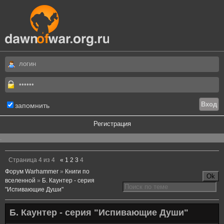
запомнить
Регистрация
.
Страница
4
из
4
«
1
2
3
4
Форум Warhammer
»
Книги по
вселенной
»
Б. Каунтер - серия
"Испивающие Души"
Б. Каунтер - серия "Испивающие Души"