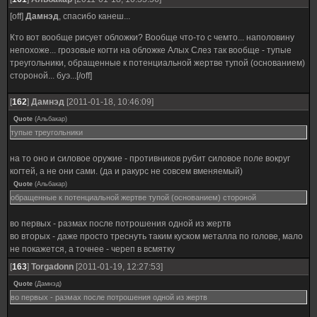
[off]
Дамнэд
, спасибо канеш...
Кто вот вообще рисует обложки? Вообще что-то с чемто... наполовину
непохоже... грозовые когти на обложке Алых Слез так вообще - тупые
треугольники, обращенные к потенциальной жертве тупой (основанием)
стороной... буэ...[/off]
[
162
]
Дамнэд
[2011-01-18, 10:46:09]
Quote
(
Альбакар
)
тупые треугольники
на то оно и силовое оружие - противников рубит силовое поле вокруг
когтей, а не они сами. (да и ракурс не совсем вменяемый)
Quote
(
Альбакар
)
обращенные к потенциальной жертве тупой (основанием) стороной
во первых - размах после потрошения одной из жертв
во вторых - даже просто треснуть таким куском металла по голове, мало
не покажется, а точнее - череп в всмятку
[
163
]
Torgadonn
[2011-01-19, 12:27:53]
Quote
(
Дамнэд
)
во первых - размах после потрошения одной из жертв