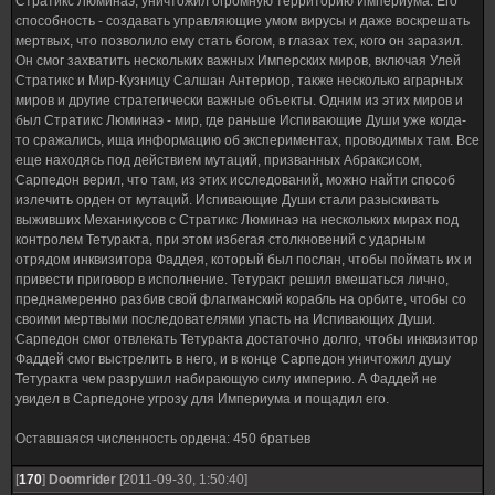
Стратикс Люминаэ, уничтожил огромную территорию Империума. Его
способность - создавать управляющие умом вирусы и даже воскрешать
мертвых, что позволило ему стать богом, в глазах тех, кого он заразил.
Он смог захватить нескольких важных Имперских миров, включая Улей
Стратикс и Мир-Кузницу Салшан Антериор, также несколько аграрных
миров и другие стратегически важные объекты. Одним из этих миров и
был Стратикс Люминаэ - мир, где раньше Испивающие Души уже когда-
то сражались, ища информацию об экспериментах, проводимых там. Все
еще находясь под действием мутаций, призванных Абраксисом,
Сарпедон верил, что там, из этих исследований, можно найти способ
излечить орден от мутаций. Испивающие Души стали разыскивать
выживших Механикусов с Стратикс Люминаэ на нескольких мирах под
контролем Тетуракта, при этом избегая столкновений с ударным
отрядом инквизитора Фаддея, который был послан, чтобы поймать их и
привести приговор в исполнение. Тетуракт решил вмешаться лично,
преднамеренно разбив свой флагманский корабль на орбите, чтобы со
своими мертвыми последователями упасть на Испивающих Души.
Сарпедон смог отвлекать Тетуракта достаточно долго, чтобы инквизитор
Фаддей смог выстрелить в него, и в конце Сарпедон уничтожил душу
Тетуракта чем разрушил набирающую силу империю. А Фаддей не
увидел в Сарпедоне угрозу для Империума и пощадил его.
Оставшаяся численность ордена: 450 братьев
[
170
]
Doomrider
[2011-09-30, 1:50:40]