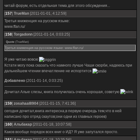
читай форум, есть отдельная тема для этого обсуждения...
[
157
]
TrueMan
[2011-01-01, 4:12:59]
Третья книженция на русском языке:
www.ffan.ru/
[
158
]
Torgadonn
[2011-01-14, 0:03:25]
Quote
(
TrueMan
)
Третья книженция на русском языке: www.ffan.ru/
Я уже читаю вовсю
Кстати могу пока сказать что намного лучше Чаши скорби, надеюсь при
дальнейшем чтении впечатление не испортится
Добавлено
(2011-01-14, 0:03:25)
---------------------------------------------
Дочитал Алые слезы, книга получилась очень хорошая, советую
[
159
]
zosahaal8904
[2011-01-15, 7:41:36]
сегодня дочитал,книга интересна,в первую очередь тем,что в ней
написано про отряд скаутов;они одни из главных героев)
[
160
]
Альбакар
[2011-01-18, 10:07:58]
Каков вообще порядок всех книг о ИД? Я уже запутался просто.
[
161
]
Альбакар
[2011-01-18, 10:35:56]