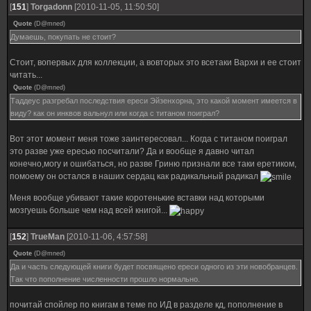
[
151
]
Torgadonn
[2010-11-05, 11:50:50]
Quote
(
D@mned
)
Думаешь, покупать не стоит?
Стоит, вопервых для коллекции, а вовторых это всетаки Вархи и ее стоит
читать...
Quote
(
D@mned
)
Таддеус разгребал последствия ереси Эйзенхорна, это какой момент имеется в
виду? как он инквов вальнул или когда с титаном поиграл?
Вот этот момент меня тоже заинтересовал... Когда с титаном поиграл
это разве уже ересью посчитали? Да и вообще я давно читал
конечно,могу и ошибаться, но разве Гриню признали все таки еретиком,
помоему он остался в наших сердац как радикальный радикал
Меня вообще убивают такие коротенькие вставки над которыми
мозгуешь больше чем над всей книгой...
[
152
]
TrueMan
[2010-11-06, 4:57:58]
Quote
(
D@mned
)
Да и часть следующей книги будет посвящено ереси одного из эти новобранцев.
Так что пополнение численности прошло нормально.
почитай спойлер по книгам в теме по ИД в разделе кд, пополнение в