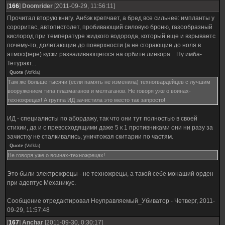
[
166
]
Doomrider
[2011-09-29, 11:56:11]
Прочитал вторую книгу. Анбэк крепчает, а бред все сильнее: импланты у
сороритас, автопистолет, пробивающий силовую броню, газообразный
кислород при температуре жидкого водорода, который еще и взрываетс
почему-то, долетающие до поверхности (а не сгорающие до ноля в
атмосфере) куски разваливающегося на орбите линкора... Ну имба-
Тетуракт...
Quote
(
Vofkla
)
Там же больше тысячи (если память не изменила) техногвардейцев с лучшим
вооружением типа плазмаганов и мелтаганов. Не говоря уже о воинах-
техножрецах! А группа ИД зачистила это место так запросто!
ИД - специалисты по абордажу, так что они тут полностью в своей
стихии, да и с превосходящими даже 5 к 1 противниками они ни разу за
зачистку не сталкивались, уничтожая скитарии по частям.
Quote
(
Vofkla
)
Не говоря уже о воинах-техножрецах!
Это были электрожрецы - не техножрецы, а такой себе монаший орден
при адептус Механикус.
Сообщение отредактировал
Неуправляемый_Убиватор
-
Четверг, 2011-
09-29, 11:57:48
[
167
]
Anchar
[2011-09-30, 0:30:17]