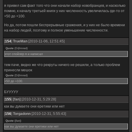
я привел сам факт того что они начали набор новобранцев, и насколько
помню, к началу третьей книги у них численность увеличилась где-то от
+50 до +100.
Но да, потом пошли беспрерывные сражения, и у них не было времени
на набор людей, поэтому и полное уменьшение численности.
[
154
]
TrueMan
[2010-11-06, 12:51:45]
Quote
(
D@mned
)
этот спойлер я и написал
тем паче, видно же что рекруты ничего не решили, а только проблем
принесли мешок
Quote
(
D@mned
)
+50 до +100.
БУУУУУ
[
155
]
[fan]
[2010-12-31, 5:29:28]
как вы думаете они еретики или нет
[
156
]
Torgadonn
[2010-12-31, 5:55:43]
Quote
(
|fan|
)
как вы думаете они еретики или нет