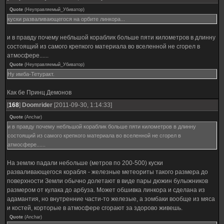
Quote
(
Неуправляемый_Убиватор
)
куски разваливающегося на орбите линкора...
и в правду почему небльшой кораблик больше пяти километров в длинну
состоящий из самого крепкого материала во вселенной не сгорел в
атмосфере......
Quote
(
Неуправляемый_Убиватор
)
Ну имба-Тетуракт.
Как бе Принц Демонов
[
168
]
Doomrider
[2011-09-30, 1:14:33]
Quote
(
Anchar
)
и в правду почему небльшой кораблик больше пяти километров в длинну
состоящий из самого крепкого материала во вселенной не сгорел в
атмосфере......
На землю падали небольше (метров по 200-500) куски
разваливающегося корабля - железные метеориты такого размера до
поверхности Земли обычно долетают в виде пары дюжин булыжников
размером от кулака до арбуза. Может обшивка линкора и сделана из
адамантия, но внутренние части-то железые, а зомбаки вообще из мяса
и костей, корторые в атмосфере сгорают за здорово живешь.
Quote
(
Anchar
)