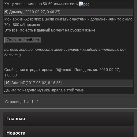
Хм.. у меня примерно 50-60 комиксов есть
[
9
]
Дамнэд
[2010-09-27, 0:46:27]
Мой архив -52 комикса (если считать с частями и дополнениями то около
70) - 800 мб архивов.
Это все что есть в данный момент на русском языке.
пс: если хорошо попросите могу сделать к каждому аннотацию по-
больше ;)
Сообщение отредактировал
D@mned
-
Понедельник, 2010-09-27,
1:08:53
[
10
]
AdminZ
[2017-05-02, 8:16:35]
Да, что то недолго музыка играла в этой теме
Страница
1
из
1
1
Главная
Новости