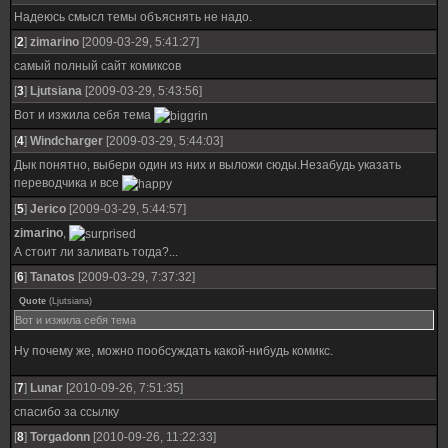
Надеюсь смысл темы объяснять не надо.
[
2
]
zimarino
[2009-03-29, 5:41:27]
самый полный сайт комиксов
[
3
]
Ljutsiana
[2009-03-29, 5:43:56]
Вот и изжила себя тема
[
4
]
Windcharger
[2009-03-29, 5:44:03]
Дык понятно, выбери один из них и выложи сюды.Незабудь указать
переводчика и все
[
5
]
Jerico
[2009-03-29, 5:44:57]
zimarino
,
А стоит ли заливать тогда?...
[
6
]
Tanatos
[2009-03-29, 7:37:32]
Quote
(
Ljutsiana
)
Вот и изжила себя тема
Ну почему же, можно пообсуждать какой-нибудь комикс.
[
7
]
Lunar
[2010-09-26, 7:51:35]
спасибо за ссылку
[
8
]
Torgadonn
[2010-09-26, 11:22:33]