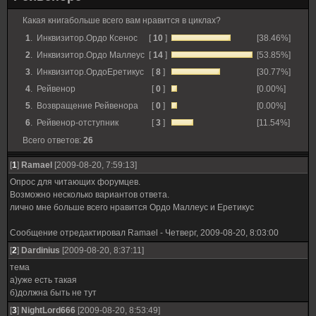
Какая книгабольше всего вам нравится в циклах?
1
.
Инквизитор.Ордо Ксенос
[
10
]
[38.46%]
2
.
Инквизитор.Ордо Маллеус
[
14
]
[53.85%]
3
.
Инквизитор.ОрдоЕретикус
[
8
]
[30.77%]
4
.
Рейвенор
[
0
]
[0.00%]
5
.
Возвращение Рейвенора
[
0
]
[0.00%]
6
.
Рейвенор-отступник
[
3
]
[11.54%]
Всего ответов:
26
[
1
]
Ramael
[2009-08-20, 7:59:13]
Опрос для читающих форумцев.
Возможно несколько вариантов ответа.
лично мне больше всего нравится Ордо Маллеус и Еретикус
Сообщение отредактировал
Ramael
-
Четверг, 2009-08-20, 8:03:00
[
2
]
Dardinius
[2009-08-20, 8:37:11]
тема
а)уже есть такая
б)должна быть не тут
[
3
]
NightLord666
[2009-08-20, 8:53:49]