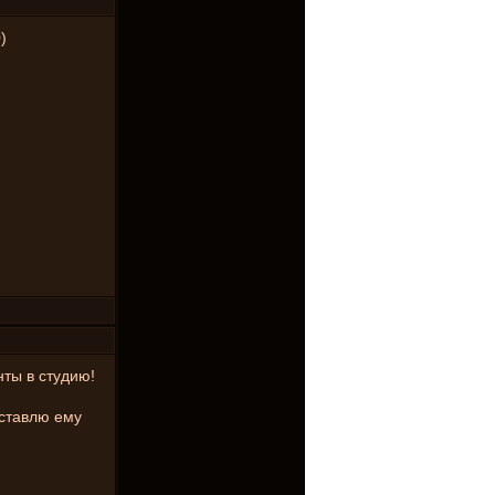
)
нты в студию!
оставлю ему