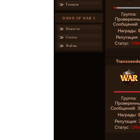
Галерея
Группа:
DAWN OF WAR 3
Проверенн
Сообщений:
Новости
Награды:
Репутация:
Статьи
Статус:
Offli
Файлы
Transcende
Группа:
Проверенн
Сообщений:
3
Награды:
Репутация:
Статус:
Offli