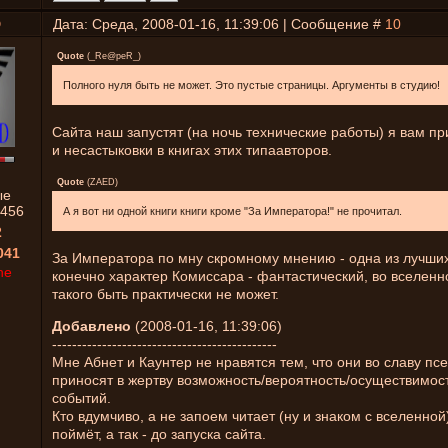
D
Дата: Среда, 2008-01-16, 11:39:06 | Сообщение #
10
Quote
(
_Re@peR_
)
Полного нуля быть не может. Это пустые страницы. Аргументы в студию!
Сайта наш запустят (на ночь технические работы) я вам п
и несастыковки в книгах этих типаавторов.
Quote
(
ZAED
)
ые
456
А я вот ни одной книги книги кроме "За Императора!" не прочитал.
2
041
За Императора по мну скромному мнению - одна из лучших
ne
конечно характер Комиссара - фантастический, во вселенн
такого быть практически не может.
Добавлено
(2008-01-16, 11:39:06)
---------------------------------------------
Мне Абнет и Каунтер не нравятся тем, что они во славу пс
приносят в жертву возможность/вероятность/осуществимос
событий.
Кто вдумчиво, а не запоем читает (ну и знаком с вселенной
поймёт, а так - до запуска сайта.