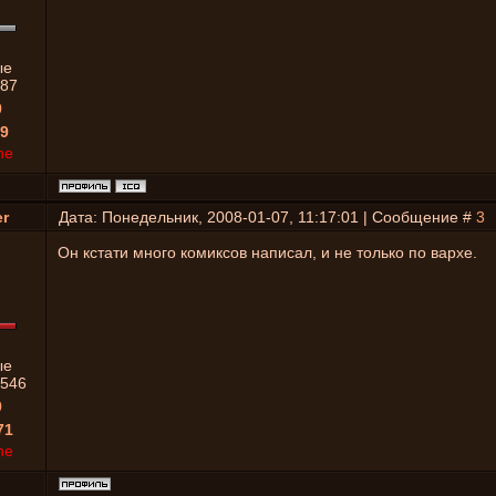
ые
87
0
9
ne
r
Дата: Понедельник, 2008-01-07, 11:17:01 | Сообщение #
3
Он кстати много комиксов написал, и не только по вархе.
ые
546
0
71
ne