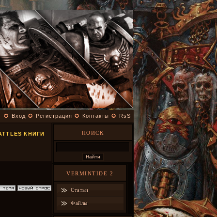
✪
Вход
✪
Регистрация
✪
Контакты
✪
RsS
ПОИСК
ATTLES КНИГИ
VERMINTIDE 2
Статьи
Файлы