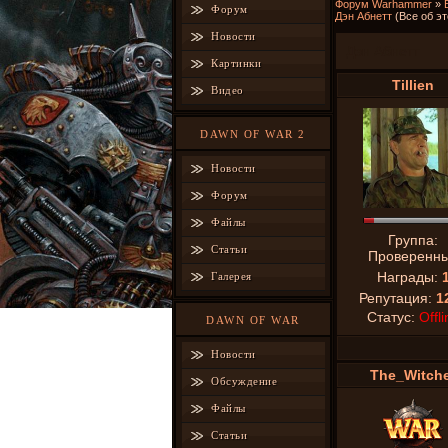
Форум Warhammer
»
Форум
Дэн Абнетт
(Все об э
Новости
Дэн Абнетт
Картинки
Tillien
Видео
DAWN OF WAR 2
Новости
Форум
Файлы
Группа:
Статьи
Проверенн
Награды:
Галерея
Репутация:
1
Статус:
Offli
DAWN OF WAR
Новости
The_Witch
Обсуждение
Файлы
Статьи