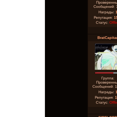
Проверенн
Сообщений:
Награды:
Репутация:
1
Статус:
Offli
BratCapita
Группа:
Проверенн
Сообщений:
1
Награды:
Репутация:
1
Статус:
Offli