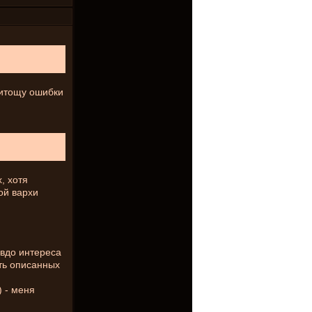
ритощу ошибки
, хотя
ой вархи
евдо интереса
ть описанных
) - меня