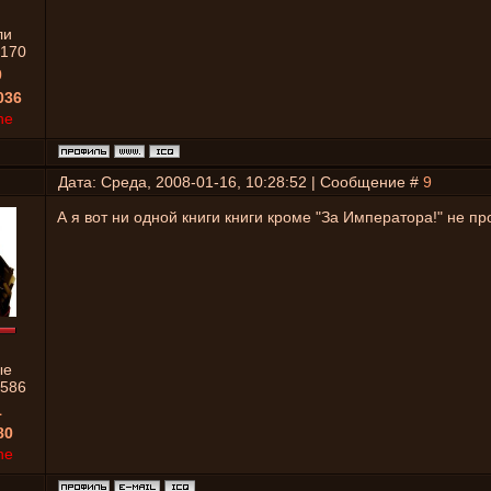
ли
170
0
036
ne
Дата: Среда, 2008-01-16, 10:28:52 | Сообщение #
9
А я вот ни одной книги книги кроме "За Императора!" не пр
ые
586
1
80
ne