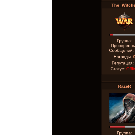
The_Witch
Группа:
Проверенн
Сообщений:
Награды:
Репутация:
Статус:
Offli
RazeR
Группа: