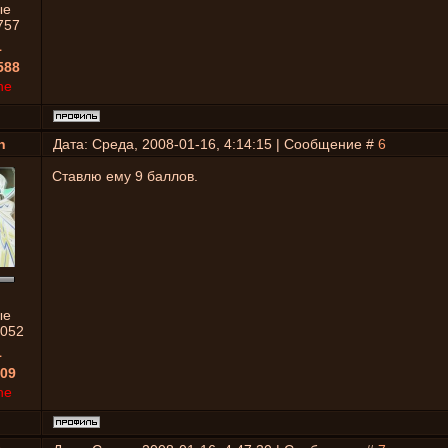
ые
757
1
588
ne
n
Дата: Среда, 2008-01-16, 4:14:15 | Сообщение #
6
Ставлю ему 9 баллов.
ые
052
1
09
ne