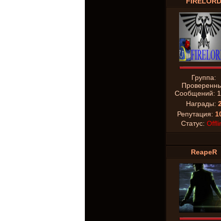
FIRELOR
Группа:
Проверенн
Сообщений:
1
Награды:
Репутация:
1
Статус:
Offli
ReapeR