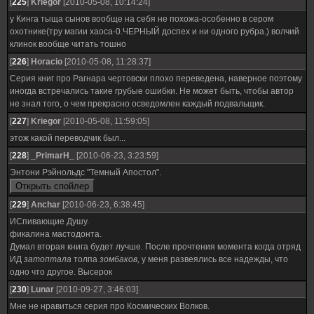
[
225
]
Kriegor
[2010-05-08, 10:14:24]
у Кинга тыща сынов вообще на себя не похожа-особенно в сером
охотнике(тру магии хаоса-0.ЧЕРНЫЙ доспех и ни одного рубра.) волчий
клинок вообще читать тошно
[
226
]
Horacio
[2010-05-08, 11:28:37]
Серия книг про Рагнара чертовски плохо переведена, наверное поэтому
иногда встречались такие грубые ошибки. Не может быть, чтобы автор
не знал того, о чем прекрасно осведомлен каждый подвальщик.
[
227
]
Kriegor
[2010-05-08, 11:59:05]
этож какой переводчик был...
[
228
]
_PrimarH_
[2010-06-23, 3:23:59]
Энтони Рэйнольдс "Темный Апостол".
[
229
]
Anchar
[2010-06-23, 6:38:45]
ИСпивающие Душу.
фикалина мастодонта.
Думал вторая книга будет лучше. После прочтения момента когда отряд
ИД
затоптала
толпа
зомбаков,
у меня развеялись все надежды, что
одно что другое. Высерок
[
230
]
Lunar
[2010-09-27, 3:46:03]
Мне не нравиться серия про Космических Волков.