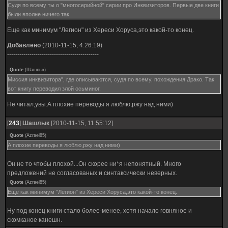
Судя по всему ты о "многосерийной" серии про Инквизиторов. Первые две книги
были вполне ничего так.
Еще как минимум "Легион" из Хереси Хоруса,это какой-то конец.
Добавлено
(2010-11-15, 4:26:19)
---------------------------------------------
Quote
(
Шашлык
)
Миссия инквизитора", где описываются, судя по всему, похождения Драко. Так
вот книгу переводил злой осьминог.
Не читал,увы.А плохие переводы я люблю,ржу над ними)
[
243
]
Шашлык
[2010-11-15, 11:55:12]
Quote
(
Azrael85
)
А плохие переводы я люблю,ржу над ними)
Он не то чтобы плохой...Он скорее ни*я непонятный. Много
предложений не согласованых и синтаксически неверных.
Quote
(
Azrael85
)
Еще как минимум "Легион" из Хереси Хоруса,это какой-то конец.
Ну под конец книги стало более-менее, хотя начало говняное и
скомканое канешн.