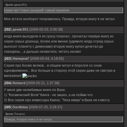
Quote
(
денис951
)
серия про "серых рыцерей" самый порожняк
Мне кстати аноборот понравилась. Правда, вторую книгу я не читал.
[
202
]
денис951
[2009-05-03, 0:06:38]
когда книги выходили я их сразу покупал...прочитал первую книгу из
серии серых доконца, более или менее (удивило когда отряд серых
выносит планету с демонами) вторую книгу купил дочетал до
середины....а дальше нехватило, читать несмог
[
203
]
ИмперчеГ
[2009-05-04, 4:18:55]
Серия про Космо волков... в общем читал и боролся со сном
одновременно... Все больше в сторону этой серии даже не смотрю в
магазинах!
[
204
]
Reinard
[2009-05-21, 1:37:38]
У меня две нелюбимые книги по Вахе:
1) "Космический Волк" Кинга - не экшен, а не пойми что.
2) Все серия про комиссара Каина. "Типа юмар" в Вахе не к месту
[
205
]
Dardinius
[2009-07-25, 3:29:37]
Quote
(
Tanatos
)
Правда, вторую книгу я не читал.