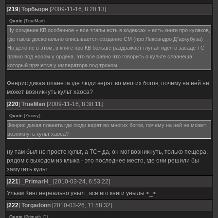
[
219
]
Торбьорн
[2009-11-16, 8:20:13]
Quote
(
TrueMan
)
Ну создание КВ особенное + все этапы есть в кодексах + есть книги про кулаков,
где также досконально описывается создание СМ (про Лександро Д"аркубуза)
Но дело не в этом, в книге про КВ больше раздражает глупая идея о засаде ТС
прямо под носом у ордена, это все равно что говорить о культе слаанеша,
который прячется у императора под троном.
Фенрис дикая планета где люди верят во многих богов, почему на ней не
может возникнуть культ хаоса?
[
220
]
TrueMan
[2009-11-16, 8:38:11]
Quote
(
Zinovy
)
Фенрис дикая планета где люди верят во многих богов, почему на ней не может
возникнуть культ хаоса?
ну там был не просто культ, а ТС+ да, он мог возникнуть, только пещера,
рядом с выходом из клыка - это последнее место, где они решили бы
замутить культ
[
221
]
_PrimarH_
[2010-03-24, 6:53:22]
Ульям Кинг нереально уныл , все его книги унылы <_<
[
222
]
Torgadonn
[2010-03-26, 11:58:32]
Quote
(
Primarh_D
)