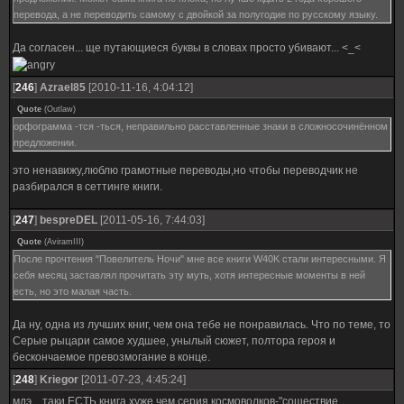
перевода, а не переводить самому с двойкой за полугодие по русскому языку.
Да согласен... ще путающиеся буквы в словах просто убивают... <_<
[
246
]
Azrael85
[2010-11-16, 4:04:12]
Quote
(
Outlaw
)
орфограмма -тся -ться, неправильно расставленные знаки в сложносочинённом
предложении.
это ненавижу,люблю грамотные переводы,но чтобы переводчик не
разбирался в сеттинге книги.
[
247
]
bespreDEL
[2011-05-16, 7:44:03]
Quote
(
AviramIII
)
После прочтения "Повелитель Ночи" мне все книги W40K стали интересными. Я
себя месяц заставлял прочитать эту муть, хотя интересные моменты в ней
есть, но это малая часть.
Да ну, одна из лучших книг, чем она тебе не понравилась. Что по теме, то
Серые рыцари самое худшее, унылый сюжет, полтора героя и
бескончаемое превозмогание в конце.
[
248
]
Kriegor
[2011-07-23, 4:45:24]
мдэ....таки ЕСТЬ книга хуже чем серия космоволков-"сошествие