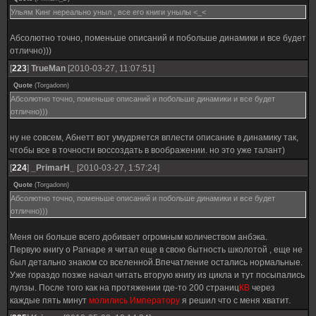
Ульям Кинг нереально уныл , все его книги унылы <_<
Абсолютно точно, поменьше описаний и побольше динамики и все будет
отлично)))
[
223
]
TrueMan
[2010-03-27, 11:07:51]
Quote
(
Torgadonn
)
Абсолютно точно, поменьше описаний и побольше динамики и все будет
отлично)))
ну не совсем, Абнетт вот умудряется вплести описание в динамику так,
чтобы все в точности воссоздать в воображении. но это уже талант)
[
224
]
_PrimarH_
[2010-03-27, 1:57:24]
Quote
(
Torgadonn
)
Абсолютно точно, поменьше описаний и побольше динамики и все будет
отлично)))
Меня он больше всего добивает огромным количеством анбэка.
Первую книгу о Рагнаре я читал еще в свою бытность школотой , еще не
был детально знаком со вселенной.Впечатление остались нормальные.
Уже гораздо позже начал читать вторую книгу из цикла и тут посыпались
лулзы. После того как на протяжении где-то 200 страниц
КВ
через
каждые пять минут
молились Императору
я решил что с меня хватит.