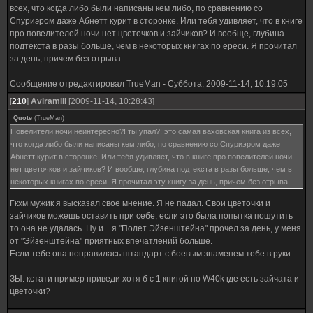
всех, что когда либо были написаны кем либо, по сравнению со
Спуриэром даже Абнетт курит в сторонке. Или тебя удивляет, что в книге
про повелителей ночи нет цветочков и зайчиков? И вообще, глубина
подтекста в разы больше, чем в некоторых книгах по ереси. Я прочитал
за день, причем без отрыва
Сообщение отредактировал
TrueMan
-
Суббота, 2009-11-14, 10:19:05
[
210
]
AviramIII
[2009-11-14, 10:28:43]
Quote
(
TrueMan
)
Повелители ночи неинтересно?! ты упал?! это самая ваховская книга из всех,
что когда либо были написаны кем либо, по сравнению со Спуриэром даже
Абнетт курит в сторонке. Или тебя удивляет, что в книге про повелителей ночи
нет цветочков и зайчиков? И вообще, глубина подтекста в разы больше, чем в
некоторых книгах по ереси. Я прочитал эту книгу за день, причем без отрыва
Гкхм мужик я высказал свое мнение. Я не падал. Свои цветочки и
зайчиков можешь оставить при себе, если это была попытка пошутить
то она не удалась. Ну и... я "Полет Эйзенштейна" прочел за день, у меня
от "Эйзенштейна" приятных впечатлений больше.
Если тебе она понравилась штандарт с боевым знаменем тебе в руки.
ЗЫ: кстати пример приведи хотя б с 1 книгой по W40k где есть зайчата и
цветочки?