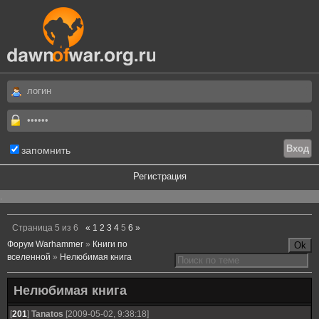
запомнить
Регистрация
.
Страница
5
из
6
«
1
2
3
4
5
6
»
Форум Warhammer
»
Книги по
вселенной
»
Нелюбимая книга
Нелюбимая книга
[
201
]
Tanatos
[2009-05-02, 9:38:18]