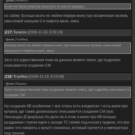
Quote
(
AviramIII
)
если это была попытка пошутить то она не удалась.
по сабжу: Больше всего не люблю первую книгу про космических волков,
смысловой нагрузки 0 и пафоса мало, имхо.
[
217
]
Tanatos
[2009-11-16, 6:59:18]
Quote
(
TrueMan
)
Больше всего не люблю первую книгу про космических волков, смысловой
нагрузки 0 и пафоса мало, имхо.
Зато это единственная пока на данных момент книга, где подробно
описывается создание СМ.
[
218
]
TrueMan
[2009-11-16, 8:10:06]
Quote
(
Tanatos
)
Зато это единственная пока на данных момент книга, где подробно описывается
создание СМ
Ну создание КВ особенное + все этапы есть в кодексах + есть книги про
кулаков, где также досконально описывается создание СМ (про
Лександро Д"аркубуза) Но дело не в этом, в книге про КВ больше
раздражает глупая идея о засаде ТС прямо под носом у ордена, это все
равно что говорить о культе слаанеша, который прячется у императора
под троном.