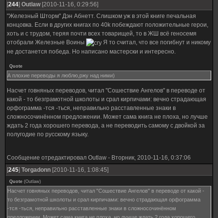
[
244
]
Outlaw
[2010-11-16, 0:29:56]
"Железный Шторм" Дэн Абнетт. Слишком уж в этой книге печальная
концовка. Если в других книгах по 40k побеждают положительные герои,
хоть и с трудом, теряя почти всех товарищей, то в ЖШ всё геносемя
отобрали Железные Воины
Я то считал, что все погибнут и никому
не достанется победа. Но написано мастерски и интересно.
Quote
А плохие переводы я люблю,ржу над ними)
Насчет говняных переводов, читал "Сошествие Ангелов" в переводе от
какой - то безграмотной школоты и срал кирпичами: вечно страдающая
орфограмма -тся -ться, неправильно расставленные знаки в
сложносочинённом предложении. Может сама книга не плоха, но лучше
ждать 2 года хорошего перевода, а не переводить самому с двойкой за
полугодие по русскому языку.
Сообщение отредактировал
Outlaw
-
Вторник, 2010-11-16, 0:37:06
[
245
]
Torgadonn
[2010-11-16, 1:08:45]
Quote
(
Outlaw
)
Насчет говняных переводов, читал "Сошествие Ангелов" в переводе от какой -
то безграмотной школоты и срал кирпичами: вечно страдающая орфограмма
-тся -ться, неправильно расставленные знаки в сложносочинённом
предложении. Может сама книга не плоха, но лучше ждать 2 года хорошего