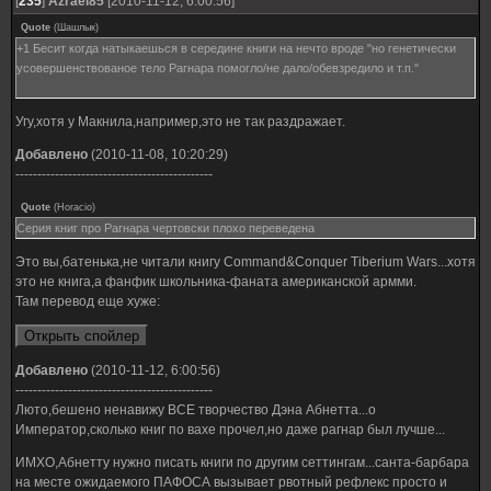
[
235
]
Azrael85
[2010-11-12, 6:00:56]
Quote
(
Шашлык
)
+1 Бесит когда натыкаешься в середине книги на нечто вроде "но генетически
усовершенствованое тело Рагнара помогло/не дало/обевзредило и т.п."
Угу,хотя у Макнила,например,это не так раздражает.
Добавлено
(2010-11-08, 10:20:29)
---------------------------------------------
Quote
(
Horacio
)
Серия книг про Рагнара чертовски плохо переведена
Это вы,батенька,не читали книгу Command&Conquer Tiberium Wars...хотя
это не книга,а фанфик школьника-фаната американской армми.
Там перевод еще хуже:
Добавлено
(2010-11-12, 6:00:56)
---------------------------------------------
Люто,бешено ненавижу ВСЕ творчество Дэна Абнетта...о
Император,сколько книг по вахе прочел,но даже рагнар был лучше...
ИМХО,Абнетту нужно писать книги по другим сеттингам...санта-барбара
на месте ожидаемого ПАФОСА вызывает рвотный рефлекс просто и