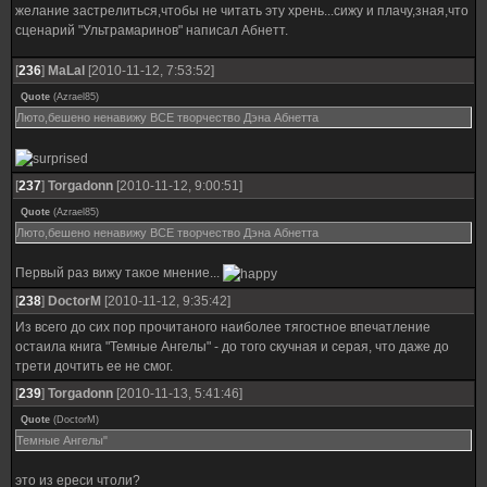
желание застрелиться,чтобы не читать эту хрень...сижу и плачу,зная,что
сценарий "Ультрамаринов" написал Абнетт.
[
236
]
MaLal
[2010-11-12, 7:53:52]
Quote
(
Azrael85
)
Люто,бешено ненавижу ВСЕ творчество Дэна Абнетта
[
237
]
Torgadonn
[2010-11-12, 9:00:51]
Quote
(
Azrael85
)
Люто,бешено ненавижу ВСЕ творчество Дэна Абнетта
Первый раз вижу такое мнение...
[
238
]
DoctorM
[2010-11-12, 9:35:42]
Из всего до сих пор прочитаного наиболее тягостное впечатление
остаила книга "Темные Ангелы" - до того скучная и серая, что даже до
трети дочтить ее не смог.
[
239
]
Torgadonn
[2010-11-13, 5:41:46]
Quote
(
DoctorM
)
Темные Ангелы"
это из ереси чтоли?