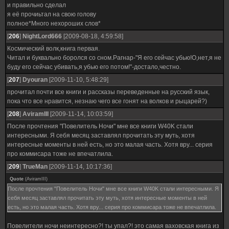
и правильно сделал
я её прочиьтал на свою голову
полное*Много нехороших слов*
[
206
]
NightLord666
[2009-08-18, 4:59:58]
Космический волк,книга первая.
Читал и буквально боролся со сном.Рагнар-"Я его сейчас убью!О,нет,я не
буду его сейчас убивать,я убью его потом!"-достало,честно.
[
207
]
Dyouran
[2009-11-10, 5:48:29]
прочитал почти все книги и рассказы переведенные на русский язык,
пока что все нравится, незнаю чего все гонят на волков и рыцарей?)
[
208
]
AviramIII
[2009-11-14, 10:03:59]
После прочтения "Повелитель Ночи" мне все книги W40K стали
интересными. Я себя месяц заставлял прочитать эту муть, хотя
интересные моменты в ней есть, но это малая часть. Хотя вру... серия
про коммисара тоже не впечатлила.
[
209
]
TrueMan
[2009-11-14, 10:17:36]
Quote
(
AviramIII
)
После прочтения "Повелитель Ночи" мне все книги W40K стали интересными. Я
себя месяц заставлял прочитать эту муть, хотя интересные моменты в ней
есть, но это малая часть. Хотя вру... серия про коммисара тоже не впечатлила.
Повелители ночи неинтересно?! ты упал?! это самая ваховская книга из