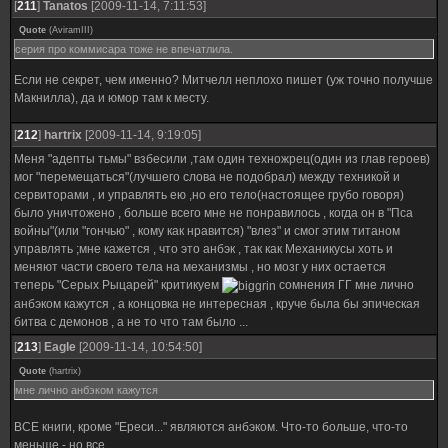
[
211
]
Tanatos
[2009-11-14, 7:11:53]
Quote
(
AviramIII
)
серия про коммисара тоже не впечатлила.
Если не секрет, чем именно? Митчелл неплохо пишет (уж точно получше
Макнилла), да и юмор там к месту.
[
212
]
hartrix
[2009-11-14, 9:19:05]
Меня "адепты тьмы" взбесили ,там один техножрец(один из глав героев)
мог "перемещаться"(лучшего слова не подобрал) между техникой и
сервиторами , и управлять ею ,но его тело(настоящее грубо говоря)
было уничтожено , больше всего мне не понравилось , когда он в "Пса
войны"(или "гончью" , кому как нравится) "влез" и смог этим титаном
управлять ;мне кажется , что это анбэк , так как Механикусы хоть и
меняют части своего тела на механизмы , но мозг у них остается
теперь "Серых Рыцарей" критикуем
сомнения ГГ мне лично
анбэком кажутся , а концовка не интересная , круче была бы эпическая
битва с демонов , а не то что там было ...
[
213
]
Eagle
[2009-11-14, 10:54:50]
Quote
(
hartrix
)
мне лично анбэком кажутся
ВСЕ книги, кроме "Ереси..." являются анбэком. Что-то больше, что-то
меньше - но все.