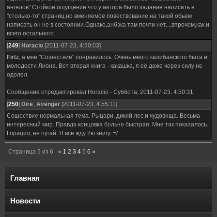
ангелов".Стойкое ощущение что у автора было задание написать в
"столько-то" страниц,но вменяемое повествование на такой обьем
написать он не в состоянии.Однако,анбэка там почти нет....впрочем,как и
всего остального.
[
249
]
Horacio
[2011-07-23, 4:50:03]
Firtz
, а мне "Сошествие" понравилось. Очень много калибанского быта и
молодости Лиона. Вот вторая книга - какашка, я её даже через силу не
одолел.
Сообщение отредактировал
Horacio
-
Суббота, 2011-07-23, 4:50:31
[
250
]
Dire_Avenger
[2011-07-23, 4:55:11]
Сошествие нормальная тема. Рыцари, дикий лес и чудовища. Весьма
интересный мир. Правда концовка больно быстрая. Мне так показалось.
Горацио, не пугай. Я все жду 2ю книгу. =/
Страница
5
из
6
«
1
2
3
4
5
6
»
Главная
Новости