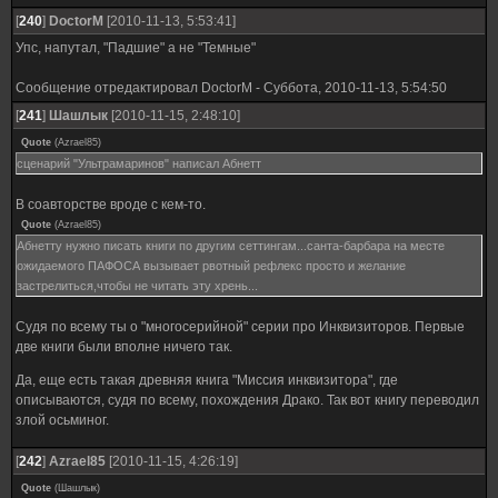
[
240
]
DoctorM
[2010-11-13, 5:53:41]
Упс, напутал, "Падшие" а не "Темные"
Сообщение отредактировал
DoctorM
-
Суббота, 2010-11-13, 5:54:50
[
241
]
Шашлык
[2010-11-15, 2:48:10]
Quote
(
Azrael85
)
сценарий "Ультрамаринов" написал Абнетт
В соавторстве вроде с кем-то.
Quote
(
Azrael85
)
Абнетту нужно писать книги по другим сеттингам...санта-барбара на месте
ожидаемого ПАФОСА вызывает рвотный рефлекс просто и желание
застрелиться,чтобы не читать эту хрень...
Судя по всему ты о "многосерийной" серии про Инквизиторов. Первые
две книги были вполне ничего так.
Да, еще есть такая древняя книга "Миссия инквизитора", где
описываются, судя по всему, похождения Драко. Так вот книгу переводил
злой осьминог.
[
242
]
Azrael85
[2010-11-15, 4:26:19]
Quote
(
Шашлык
)