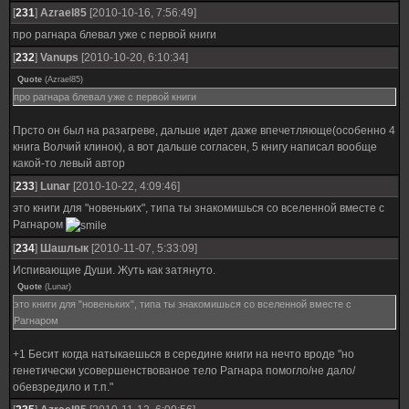
[
231
]
Azrael85
[2010-10-16, 7:56:49]
про рагнара блевал уже с первой книги
[
232
]
Vanups
[2010-10-20, 6:10:34]
Quote
(
Azrael85
)
про рагнара блевал уже с первой книги
Прсто он был на разагреве, дальше идет даже впечетляюще(особенно 4
книга Волчий клинок), а вот дальше согласен, 5 книгу написал вообще
какой-то левый автор
[
233
]
Lunar
[2010-10-22, 4:09:46]
это книги для "новеньких", типа ты знакомишься со вселенной вместе с
Рагнаром
[
234
]
Шашлык
[2010-11-07, 5:33:09]
Испивающие Души. Жуть как затянуто.
Quote
(
Lunar
)
это книги для "новеньких", типа ты знакомишься со вселенной вместе с
Рагнаром
+1 Бесит когда натыкаешься в середине книги на нечто вроде "но
генетически усовершенствованое тело Рагнара помогло/не дало/
обевзредило и т.п."