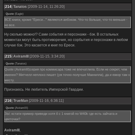
[
214
]
Tanatos
[2009-11-14, 11:26:20]
Quote
(
Eagle
)
ВСЕ книги, кроме "Ереси..." являются анбэком. Что-то больше, что-то меньше -
но все.
Ну сколько можно!? Сами события и персонажи - бэк. В остальных
моментах могут быть противоречия, но сорбытия и персонажи в любом
случае бэк. Это касается и книг по Ереси.
[
215
]
AviramIII
[2009-11-15, 3:34:20]
Quote
(
Tanatos
)
Quote (AviramIII)серия про коммисара тоже не впечатлила. Если не секрет, чем
именно? Митчелл неплохо пишет (уж точно получше Макнилла), да и юмор там к
месту.
Признаюсь. Не любитель Имперской Гвардии.
[
216
]
TrueMan
[2009-11-16, 6:36:11]
Quote
(
AviramIII
)
ЗЫ: кстати пример приведи хотя б с 1 книгой по W40k где есть зайчата и
цветочки?
AviramIII
,