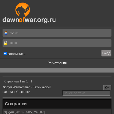
запомнить
Регистрация
.
Страница
1
из
1
1
Форум Warhammer
»
Технический
раздел
»
Сохранки
Сохранки
[
1
]
igori
[2010-07-05, 7:40:07]