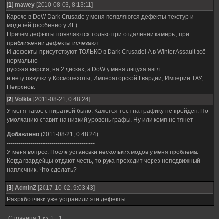
[
1
]
mawey
[2010-08-03, 8:13:11]
Кароче в DoW Dark Crusade у меня появляются дефекты текстур и
моделей (особенно у ИГ)
Причём дефекты появляются только при отдалении камеры, при
приближении дефекты исчезают
И дефекты присутствуют ТОЛЬКО в Dark Crusade! А в Winter Assault всё
нормально
русская версия, на 2 дисках, а DoW у меня лицуха англ.
и нету озвучки у Космопехоты, Императорской Гвардии, Империи ТАУ,
Некронов.
[
2
]
Vofkla
[2011-08-21, 0:48:24]
У меня такое с пираткой было. Кажется тест на графику не пройден. По
умолчанию ставит на низкий уровень графы. Ну или комп не тянет
Добавлено
(2011-08-21, 0:48:24)
---------------------------------------------
У меня вопрос. После установки нескольких модов у меня проблема.
Когда гвардейцы отдают честь, то рука проходит через неподвижный
наплечник. Что сделать?
[
3
]
AdminZ
[2017-10-02, 9:03:43]
Разработчики уже устранили эти дефекты
Страница
1
из
1
1