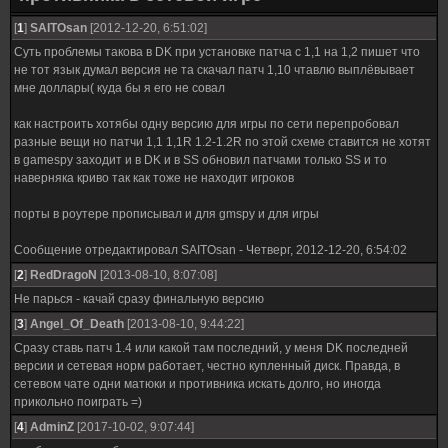
[
1
]
SAITOsan
[2012-12-20, 6:51:02]
Суть проблемы такова в DK при установке патча с 1,1 на 1,2 пишет что
не тот язык думал версия не та скачал патч 1,10 чтавлю выплёвывает
мне доллары( куда бы я его не совал
как настроить хотябы одну версию для игры по сети перепробовал
разные вещи но патчи 1,1 1,1R 1.2-1.2R по этой схеме ставится не хотят
в gamespy заходит и в DK и в SS обновил патчами только SS и то
наверняка криво так как тоже не находит игроков
порты в роутере прописывал и для gmspy и для игры
Сообщение отредактировал
SAITOsan
-
Четверг, 2012-12-20, 6:54:02
[
2
]
RedDragoN
[2013-08-10, 8:07:08]
Не парься - качай сразу финальную версию
[
3
]
Angel_Оf_Death
[2013-08-10, 9:44:22]
Сразу ставь патч 1.4 или какой там последний, у меня DK последней
версии и сетевая норм работает, честно купленный диск. Правда, в
сетевом чате одни матюки и противника искать долго, но иногда
прикольно поиграть =)
[
4
]
AdminZ
[2017-10-02, 9:07:44]