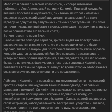
Мало кто н слышал о весьма колоритном, и сообразительном
лейтенанте Лос-Анжелесской полиции Коломбо. При всей кажущейся
внешней простоте и неуклюжести, он - тонкий психолог и опытный
следопыт замечающий малейшие детали, и раскрывший за свою
карьеру не одну тысячу запутанных и темных преступлений. При этом
он почти никогда не прибегает к силовым методам, - преступник слишком
позно понимает,что его песенка спета)
Вот,что говорят о нем в Вики:
В большинстве эпизодов сериала, зрители видят как преступление
разворачивается и знают точно, кто его совершил и как это было
сделано; главной загадкой для зрителей становится то, каким образом
Коломбо удастся вычислить убийцу. Это позволяет рассматривать
историю с точки зрения преступника, а не следователя, как это обычно
бывает в детективах; фактически, в некоторых эпизодах Коломбо не
появляется в течение первых 30 минут, во время которых отображается
сложная структура преступления и его предыстория.
Лейтенант Коломбо - на первый взгляд, опустившийся тип, неуклюжий
простак, стареющий неудачник в мешковатой одежде, с неловкими
манерами и походкой. Он любит по-стариковски потолковать «за жизнь»
со встречными, восхищенно и искренне подивиться всему, что
несвойственно быту скромного обывателя. Однако за этой внешностью
стоят острый ум, наблюдательность, бесстрашие, упорство и, главное,
глубокое неприятие всего преступного по духу: жестокости, лжи,