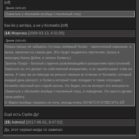
[off]
Quote
(
lafkraft
)
(Заметьте у кКоломбо вообще стеклянный глаз)
Как бе у актёра, а не у Коломбо.[/off]
[
14
]
Морозка
[2009-03-13, 4:31:05]
Quote
(
lafkraft
)
Только прошу не забывать что ваш любимый Холмс - законченный наркоман, а
жизнь закончил на самом дне. (Кто будет выдвигать претензии, прошу в
мемуары Конон Дойла, и записи Холмса.)
Эркюль Пуаро - богатый старичок развлекающийся раскрытием преступлений.
Заметьте он это делает по собственной инициативе, и не зарабатывает этим на
жизнь. К тому же он никогда не рискует жизнью (в отличие от Коломбо, который
каждый день рискует, и Холмса который тоже попадает в такие ситуации.)
Коломбо обычный коп старой школы. Он беден, его не волнует его внешность
(Заметьте у кКоломбо вообще стеклянный глаз), и поведение. Он просто делает
свою работу.
О Марпл вообще говорить не хочу, иногда очень ХОЧЕТСЯ ОТВЕСИТЬ ЕЙ
БООЛЬШОГО ПИНКА, ЧТОБ НЕПОВАДНЕЙ БЫЛО совать нос куда не следует.
Ещё есть Скуби-Ду!
[
15
]
AdminZ
[2017-06-01, 8:47:52]
Да, этот сериал когда то зажигал