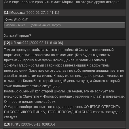
Да и еще - забыли сравнить с мисс Марпл - но это уже другая история...
[
11
]
Морозка
[2009-01-27, 2:41:11]
Quote
(
MaD_CaT
)
Ватсон и мисс .... (забыл как её зовут)
Хатсон!!! вроде?
[
12
]
lafkraft922
[2009-03-11, 8:40:06]
Только прошу не забывать что ваш любимый Холмс - законченный
наркоман, а жизнь закончил на самом дне. (Кто будет выдвигать
претензии, прошу в мемуары Конон Дойла, и записи Холмса.)
Эркюль Пуаро - богатый старичок развлекающийся раскрытием
преступлений. Заметьте он это делает по собственной инициативе, и не
зарабатывает этим на жизнь. К тому же он никогда не рискует жизнью (в
отличие от Коломбо, который каждый день рискует, и Холмса который
тоже попадает в такие ситуации.)
Коломбо обычный коп старой школы. Он беден, его не волнует его
внешность (Заметьте у кКоломбо вообще стеклянный глаз), и поведение.
Он просто делает свою работу.
О Марпл вообще говорить не хочу, иногда очень ХОЧЕТСЯ ОТВЕСИТЬ
ЕЙ БООЛЬШОГО ПИНКА, ЧТОБ НЕПОВАДНЕЙ БЫЛО совать нос куда не
следует.
[
13
]
TurKy
[2009-03-11, 9:08:05]