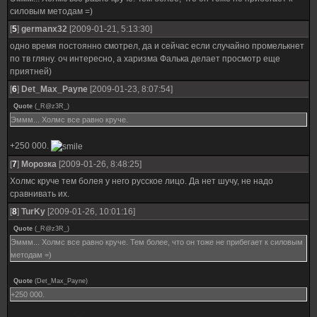
силовым методам =)
[
5
]
germanx32
[2009-01-21, 5:13:30]
одно время постоянно смотрел, да и сейчас если случайно промелькнет
по тв гляну. оч интересно, а харизма Фалька делает просмотр еще
приятней)
[
6
]
Det_Max_Payne
[2009-01-23, 8:07:54]
Quote
(
_R@z3R_
)
Эммм... Холмс все равно круче.
+250 000.
[
7
]
Морозка
[2009-01-26, 8:48:25]
Холмс круче тем болея у него русское лицо. Да нет шучу, не надо
сравнивать их.
[
8
]
TurKy
[2009-01-26, 10:01:16]
Quote
(
_R@z3R_
)
Эммм... Холмс все равно круче. Тем более, что он тоже не прибегает к силовым
методам =)
Quote
(
Det_Max_Payne
)
+250 000.