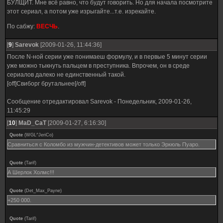
БУЛЩИТ. Мне всё равно, что будут говорить. Но для начала посмотрите
этот сериал, а потом уже изрыгайте...т.е. изрекайте.
По сабжу:
ВЕСЧЬ
.
[
9
]
Sarevok
[2009-01-26, 11:44:36]
После N-ной серии уже понимаеш формулу, и в первые 5 минут серии
уже можно тыкнуть пальцем в преступника. Впрочем, он в среде
сериалов далеко не единственный такой.
[off]Свиборг брутальнее[/off]
Сообщение отредактировал
Sarevok
-
Понедельник, 2009-01-26,
11:45:29
[
10
]
MaD_CaT
[2009-01-27, 6:16:30]
Quote
(
WGL^JeriCo
)
Сравниться с Коломбо из мужчин-детективов может только Эркюль Пуаро.
Quote
(
Tarif
)
А Шерлок Холмс!!!
Quote
(
Det_Max_Payne
)
+250 000.
Quote
(
Tarif
)