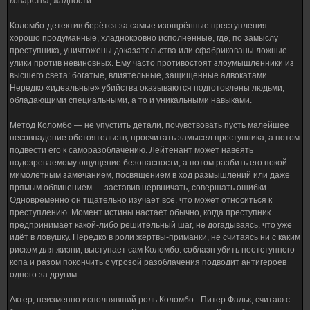
коварства, жадности.
Коломбо-детектив берётся за самые изощрённые преступления —
хорошо продуманные, хладнокровно исполненные, где, по замыслу
преступника, уничтожены доказательства или сфабрикованы ложные
улики против невиновных. Ему часто противостоят злоумышленники из
высшего света: богатые, влиятельные, защищенные адвокатами.
Нередко «идеальные» убийства оказываются подготовлены людьми,
обладающими специальными, а то и уникальными навыками.
Метод Коломбо — не упустить детали, почувствовать пусть малейшее
несовпадение обстоятельств, просчитать замысел преступника, а потом
подвести его к саморазоблачению. Лейтенант может навеять
подозреваемому ощущение безопасности, а потом разбить его покой
мимолётным замечанием, посвящением в ход размышлений или даже
прямым обвинением — заставив нервничать, совершать ошибки.
Одновременно он тщательно изучает всё, что может относиться к
преступлению. Момент истины настает обычно, когда преступник
предпринимает какой-либо решительный шаг, не догадываясь, что уже
идёт в ловушку. Нередко в роли жертвы-приманки, не считаясь ни с каким
риском для жизни, выступает сам Коломбо: соблазн убить неотступного
копа и разом покончить с угрозой разоблачения подводит антигероев
одного за другим.
Актер, неизменно исполнявший роль Коломбо - Питер Фальк, считаю с