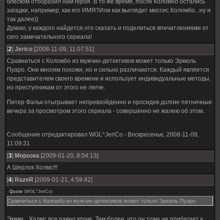
блеском отобразил нам героя. В то же время, после Коломбо остались
загадки, например, как его ИМЯ?Или как выглядит миссис Коломбо...ну и
так далее))
Думаю, у каждого найдется,что сказать и поделиться впечатлениями от
сего замечательного сериала!
[
2
]
Jerico
[2008-11-09, 11:07:51]
Сравниться с Коломбо из мужчин-детективов может только Эркюль
Пуаро. Они многим похожи, но и сильно различаются. Каждый является
представителем своего времени и использует индивидуальные методы,
но преступникам от этого не легче.
Питер Фальк отыгрывает непревзойденно и просидев долгие пятничные
вечера за просмотром этого сериала - совершенно не жалею об этом.
Сообщение отредактировал
WGL^JeriCo
-
Воскресенье, 2008-11-09,
11:09:31
[
3
]
Морозка
[2009-01-20, 8:04:13]
А Шерлок Холмс!!!
[
4
]
RazeR
[2009-01-21, 4:59:42]
Quote
(
WGL^JeriCo
)
Сравниться с Коломбо из мужчин-детективов может только Эркюль Пуаро.
Эммм... Холмс все равно круче. Тем более, что он тоже не прибегает к