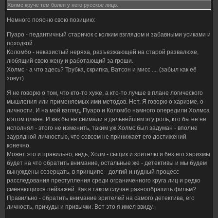
Холмс круче тем болея у него русское лицо.
Немного поясню свою позицию:
Пуаро - педантичный старичок с колким взглядом и забавными усиками и
походкой.
Коломбо - неказистый неряха, разъезжающей на старой развалюхе,
любящий свою жену и работающий за гроши.
Холмс - а что здесь? Трубка, скрипка, Ватсон и мисс .... (забыл как её
зовут)
Я не говорю о том, что кто-то хуже, а кто-то лучше в плане логического
мышления или применяемых ими методов. Нет. Я говорю о харизме, о
личности. И на мой взгляд, Пуаро и Коломбо намного опередили Холмса
в этом плане. И как бы не снимали в дальнейшем эту роль, кто бы ее не
исполнял - этого не изменить, таким уж Холмс был задуман - вполне
заурядной личностью, что совсем не принижает его достижений
конечно.
Может это и правильно, ведь, Холм - сыщик и зрителю и без его харизмы
будет на что обратить внимание, остальные же - детективы и мы будем
вынуждены созерцать, в принципе - долгий и нудный процесс
расследования преступления среди ограниченного круга лиц и редко
сменяющихся пейзажей. Как в таком случае разнообразить фильм?
Правильно - обратить внимание зрителей на самого детектива, его
личность, причуды и привычки. Вот это я имел ввиду.