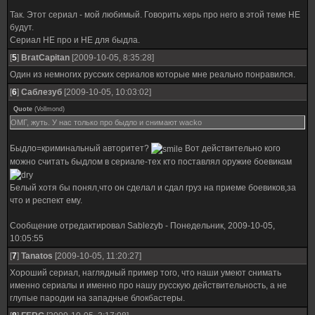
Так. Этот сериал - мой любимый. Говорить херь про него в этой теме НЕ
будут.
Сериал НЕ про и НЕ для быдла.
[
5
]
BratCapitan
[2009-10-05, 8:35:28]
Один из немногих русских сериалов которые мне реально понравился.
[
6
]
Саблезуб
[2009-10-05, 10:03:02]
Quote
(
Vollmond
)
ОМГ, жуть. У нас только про быдло и снимают wacko
Быдло=криминальный авторитет?
Вот действительно кого
можно считать быдлом в сериале-тех кто поставлял оружие боевикам
Белый хотя бы понял,что он сделал и сдал груз на приеме боевиков,за
что и респект ему.
Сообщение отредактировал
Sablezyb
-
Понедельник, 2009-10-05,
10:05:55
[
7
]
Tanatos
[2009-10-05, 11:20:27]
Хороший сериал, наглядный пример того, что наши умеют снимать
именно сериалы и именно про нашу русскую действительность, а не
глупые пародии на западные блокбастеры.