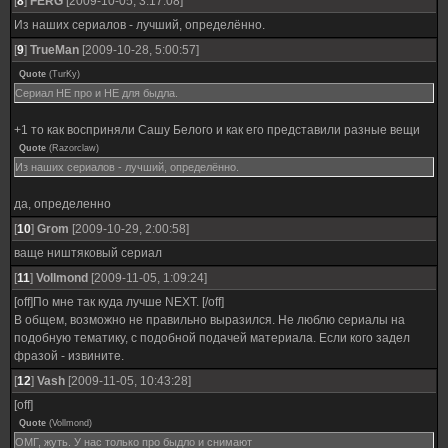
[
8
]
FERG
[2009-10-05, 3:17:08]
Из наших сериалов - лучший, определённо.
[
9
]
TrueMan
[2009-10-28, 5:00:57]
Quote
(
TurKy
)
Сериал НЕ про и НЕ для быдла.
+1 то как восприняли Сашу Белого и как его представили разные вещи
Quote
(
Razorclaw
)
Из наших сериалов - лучший, определённо.
да, определенно
[
10
]
Grom
[2009-10-29, 2:00:58]
ваще ништяковый сериал
[
11
]
Vollmond
[2009-11-05, 1:09:24]
[off]По мне так куда лучше NEXT. [/off]
В общем, возможно не правильно выразился. Не люблю сериалы на
подобную тематику, с подобной подачей материала. Если кого задел
фразой - извините.
[
12
]
Vash
[2009-11-05, 10:43:28]
[off]
Quote
(
Vollmond
)
ОМГ, жуть. У нас только про быдло и снимают