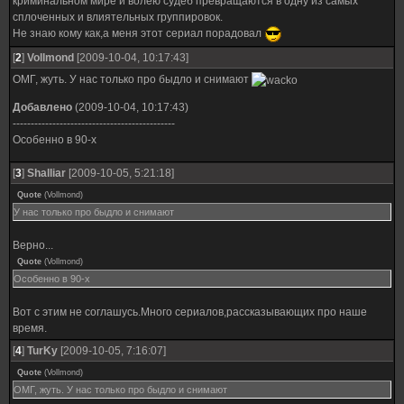
криминальном мире и волею судеб превращаются в одну из самых
сплоченных и влиятельных группировок.
Не знаю кому как,а меня этот сериал порадовал
[
2
]
Vollmond
[2009-10-04, 10:17:43]
ОМГ, жуть. У нас только про быдло и снимают
Добавлено
(2009-10-04, 10:17:43)
---------------------------------------------
Особенно в 90-х
[
3
]
Shalliar
[2009-10-05, 5:21:18]
Quote
(
Vollmond
)
У нас только про быдло и снимают
Верно...
Quote
(
Vollmond
)
Особенно в 90-х
Вот с этим не соглашусь.Много сериалов,рассказывающих про наше
время.
[
4
]
TurKy
[2009-10-05, 7:16:07]
Quote
(
Vollmond
)
ОМГ, жуть. У нас только про быдло и снимают