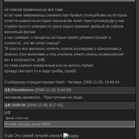
не совсем правильно,но все таки
если теже американцы,снимают,про бравых полицейских,на которых
хочется равнятся,которые героически ловят преступников,где у них
служба просто комедия,то сразу видно снимают добрый,не совсем
жизненый фильм
у нас снимают о бандитах,которые грабят,убивают,бухают и
гоняются...что же хочет народ?
"В классе все мальчики хотели стать киллерами и бандитами,а
девочки топ моделями,и ток учитель хочет стать космонавтом"
вот и получается...[/off]
по теме,сериал нормальный,еси не копать глубже
правда смотрел то я пару тройку, серий)
Сообщение отредактировал
Vash
-
Четверг, 2009-11-05, 10:49:44
[
13
]
Blooddancer
[2009-11-05, 9:44:00]
Ненавижу криминал... Преступники не люди.
[
14
]
SHIROK
[2009-11-06, 8:27:41]
[off]
Quote
(
Vollmond
)
По мне так куда лучше NEXT.
О да! Это самый лучший сериал!