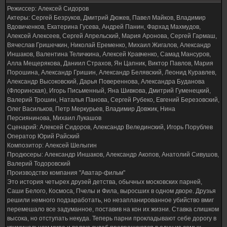
Режиссер: Алексей Сидоров
Актеры: Сергей Безруков, Дмитрий Дюжев, Павел Майков, Владимир
Вдовиченков, Екатерина Гусева, Андрей Панин, Фархад Махмудов,
Алексей Алексеев, Сергей Апрельский, Мария Аронова, Сергей Гармаш,
Вячеслав Гришечкин, Николай Еременко, Михаил Жигалов, Александр
Иншаков, Валентина Теличкина, Алексей Кравченко, Самад Мансуров,
Алла Мещерякова, Даниил Страхов, Ян Цапник, Виктор Павлов, Мария
Порошина, Александр Гришин, Александр Белявский, Леонид Куравлев,
Александр Высоковский, Дарья Повереннова, Александра Буданова
(Флоринская), Игорь Письменный, Яна Шивкова, Дмитрий Гуменецкий,
Валерий Трошин, Наталья Панова, Сергей Рубеко, Евгений Березовский,
Олег Васильков, Петр Меркурьев, Владимир Довжик, Нина
Персиянинова, Михаил Лукашов
Сценарий: Алексей Сидоров, Александр Велединский, Игорь Порублев
Оператор Юрий Райский
Композитор: Алексей Шелыгин
Продюсеры: Александр Иншаков, Александр Акопов, Анатолий Сивушов,
Валерий Тодоровский
Производство компания "Аватар-фильм"
Это история четырех друзей детства, обычных московских парней,
Саши Белого, Космоса, Пчелы и Фила, выросших в одном дворе. Друзья
решили немного подзаработать, но незапланированное убийство вмиг
перемешало все задуманное, поставив на кон их жизни. Ставка слишком
высока, но отступать некуда. Теперь парни прокладывают себе дорогу в