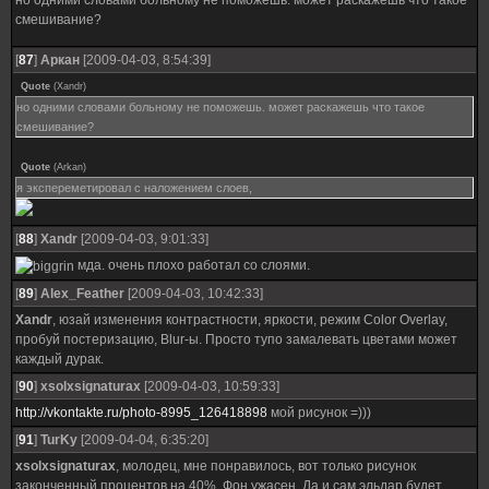
но одними словами больному не поможешь. может раскажешь что такое
смешивание?
[
87
]
Аркан
[2009-04-03, 8:54:39]
Quote
(
Xandr
)
но одними словами больному не поможешь. может раскажешь что такое
смешивание?
Quote
(
Arkan
)
я экспереметировал с наложением слоев,
[
88
]
Xandr
[2009-04-03, 9:01:33]
мда. очень плохо работал со слоями.
[
89
]
Alex_Feather
[2009-04-03, 10:42:33]
Xandr
, юзай изменения контрастности, яркости, режим Color Overlay,
пробуй постеризацию, Blur-ы. Просто тупо замалевать цветами может
каждый дурак.
[
90
]
xsolxsignaturax
[2009-04-03, 10:59:33]
http://vkontakte.ru/photo-8995_126418898
мой рисунок =)))
[
91
]
TurKy
[2009-04-04, 6:35:20]
xsolxsignaturax
, молодец, мне понравилось, вот только рисунок
законченный процентов на 40%. Фон ужасен. Да и сам эльдар будет