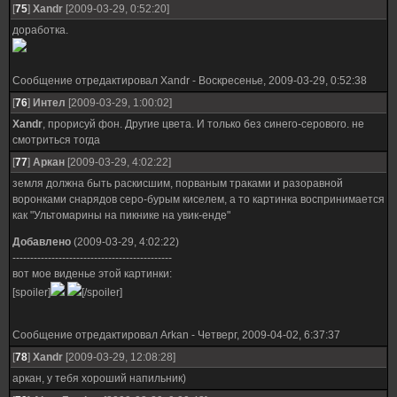
[
75
]
Xandr
[2009-03-29, 0:52:20]
доработка.
Сообщение отредактировал
Xandr
-
Воскресенье, 2009-03-29, 0:52:38
[
76
]
Интел
[2009-03-29, 1:00:02]
Xandr
, прорисуй фон. Другие цвета. И только без синего-серового. не
смотриться тогда
[
77
]
Аркан
[2009-03-29, 4:02:22]
земля должна быть раскисшим, порваным траками и разоравной
воронками снарядов серо-бурым киселем, а то картинка воспринимается
как "Ультомарины на пикнике на увик-енде"
Добавлено
(2009-03-29, 4:02:22)
---------------------------------------------
вот мое виденье этой картинки:
[spoiler]
[/spoiler]
Сообщение отредактировал
Arkan
-
Четверг, 2009-04-02, 6:37:37
[
78
]
Xandr
[2009-03-29, 12:08:28]
аркан, у тебя хороший напильник)