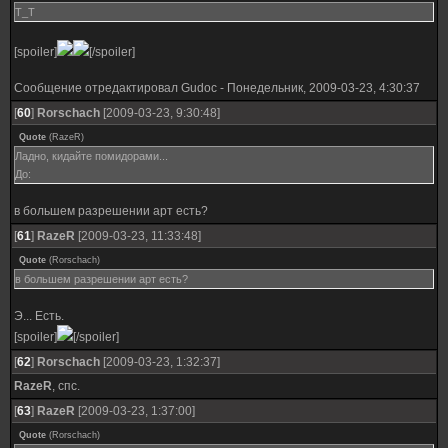
T_T
[spoiler]
[/spoiler]
Сообщение отредактировал
Gudoc
-
Понедельник, 2009-03-23, 4:30:37
[
60
]
Rorschach
[2009-03-23, 9:30:48]
Quote
(
RazeR
)
Ладно, кидайте помидорами...
До:
в большем разрешении арт есть?
[
61
]
RazeR
[2009-03-23, 11:33:48]
Quote
(
Rorschach
)
в большем разрешении арт есть?
Э... Есть.
[spoiler]
[/spoiler]
[
62
]
Rorschach
[2009-03-23, 1:32:37]
RazeR
, спс.
[
63
]
RazeR
[2009-03-23, 1:37:00]
Quote
(
Rorschach
)