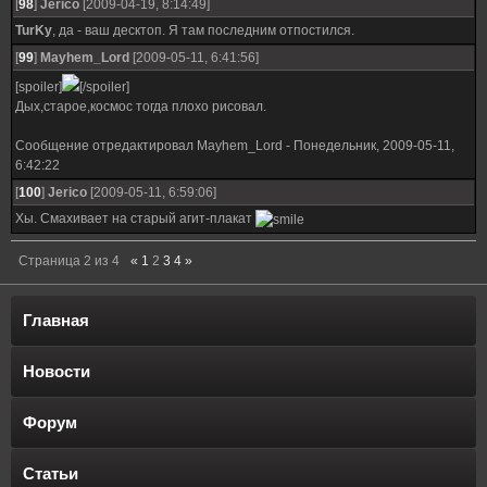
[
98
]
Jerico
[2009-04-19, 8:14:49]
TurKy
, да - ваш десктоп. Я там последним отпостился.
[
99
]
Mayhem_Lord
[2009-05-11, 6:41:56]
[spoiler]
[/spoiler]
Дых,старое,космос тогда плохо рисовал.
Сообщение отредактировал
Mayhem_Lord
-
Понедельник, 2009-05-11,
6:42:22
[
100
]
Jerico
[2009-05-11, 6:59:06]
Хы. Смахивает на старый агит-плакат
Страница
2
из
4
«
1
2
3
4
»
Главная
Новости
Форум
Статьи