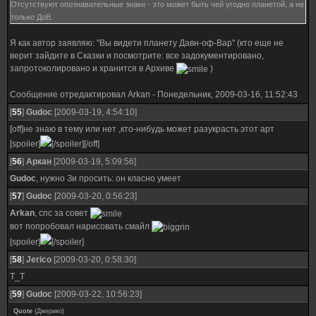
Отсутствуют опознавательные знаки - это может быть чей угодно планетой, а не
только ДоВ.
Я как автор заявляю: "Вы видети планету Давн-оф-Вар" (кто еще не
верит зайдите в Сказки и посмотрите: все задокументировано,
запротоколировано и хранится в Архиве
)
Сообщение отредактировал
Arkan
-
Понедельник, 2009-03-16, 11:52:43
[
55
]
Gudoc
[2009-03-19, 4:54:10]
[off]не знаю в тему или нет ,кто-нибудь может разукрасть этот арт
[spoiler]
[/spoiler][/off]
[
56
]
Аркан
[2009-03-19, 5:09:56]
Gudoc
, нужно Зи просить: он класно умеет
[
57
]
Gudoc
[2009-03-20, 0:56:23]
Arkan
, спс за совет
вот попробовал нарисовать смайл
[spoiler]
[/spoiler]
[
58
]
Jerico
[2009-03-20, 0:58:30]
T_T
[
59
]
Gudoc
[2009-03-22, 10:56:23]
Quote
(
Джерико
)