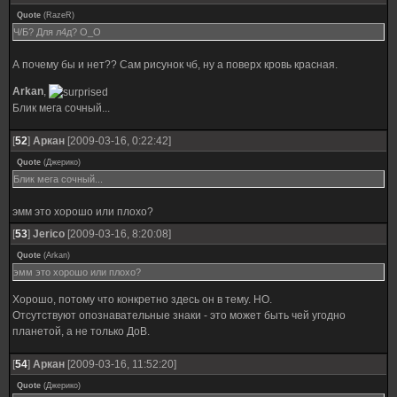
Quote
(
RazeR
)
Ч/Б? Для л4д? О_О
А почему бы и нет?? Сам рисунок чб, ну а поверх кровь красная.
Arkan
,
Блик мега сочный...
[
52
]
Аркан
[2009-03-16, 0:22:42]
Quote
(
Джерико
)
Блик мега сочный...
эмм это хорошо или плохо?
[
53
]
Jerico
[2009-03-16, 8:20:08]
Quote
(
Arkan
)
эмм это хорошо или плохо?
Хорошо, потому что конкретно здесь он в тему. НО.
Отсутствуют опознавательные знаки - это может быть чей угодно
планетой, а не только ДоВ.
[
54
]
Аркан
[2009-03-16, 11:52:20]
Quote
(
Джерико
)