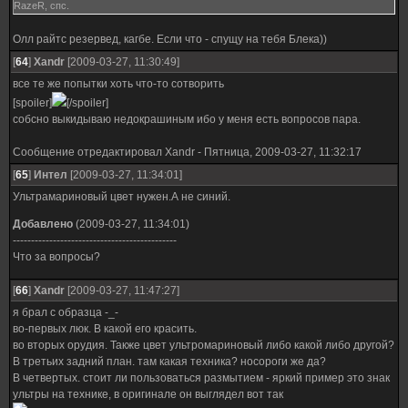
RazeR, спс.
Олл райтс резервед, кагбе. Если что - спущу на тебя Блека))
[
64
]
Xandr
[2009-03-27, 11:30:49]
все те же попытки хоть что-то сотворить
[spoiler]
[/spoiler]
собсно выкидываю недокрашиным ибо у меня есть вопросов пара.
Сообщение отредактировал
Xandr
-
Пятница, 2009-03-27, 11:32:17
[
65
]
Интел
[2009-03-27, 11:34:01]
Ультрамариновый цвет нужен.А не синий.
Добавлено
(2009-03-27, 11:34:01)
---------------------------------------------
Что за вопросы?
[
66
]
Xandr
[2009-03-27, 11:47:27]
я брал с образца -_-
во-первых люк. В какой его красить.
во вторых орудия. Также цвет ультромариновый либо какой либо другой?
В третьих задний план. там какая техника? носороги же да?
В четвертых. стоит ли пользоваться размытием - яркий пример это знак
ультры на технике, в оригинале он выглядел вот так