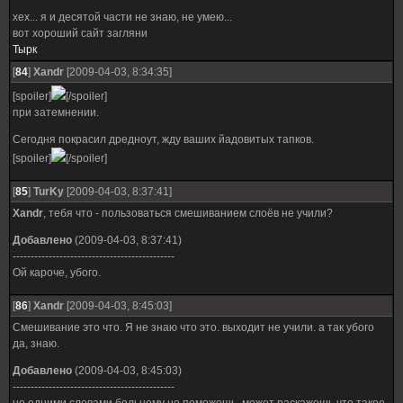
хех... я и десятой части не знаю, не умею...
вот хороший сайт загляни
Тырк
[
84
]
Xandr
[2009-04-03, 8:34:35]
[spoiler]
[/spoiler]
при затемнении.
Сегодня покрасил дредноут, жду ваших йадовитых тапков.
[spoiler]
[/spoiler]
[
85
]
TurKy
[2009-04-03, 8:37:41]
Xandr
, тебя что - пользоваться смешиванием слоёв не учили?
Добавлено
(2009-04-03, 8:37:41)
---------------------------------------------
Ой кароче, убого.
[
86
]
Xandr
[2009-04-03, 8:45:03]
Смешивание это что. Я не знаю что это. выходит не учили. а так убого
да, знаю.
Добавлено
(2009-04-03, 8:45:03)
---------------------------------------------