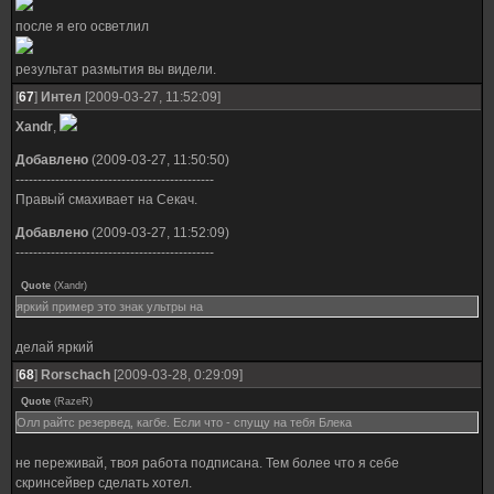
после я его осветлил
результат размытия вы видели.
[
67
]
Интел
[2009-03-27, 11:52:09]
Xandr
,
Добавлено
(2009-03-27, 11:50:50)
---------------------------------------------
Правый смахивает на Секач.
Добавлено
(2009-03-27, 11:52:09)
---------------------------------------------
Quote
(
Xandr
)
яркий пример это знак ультры на
делай яркий
[
68
]
Rorschach
[2009-03-28, 0:29:09]
Quote
(
RazeR
)
Олл райтс резервед, кагбе. Если что - спущу на тебя Блека
не переживай, твоя работа подписана. Тем более что я себе
скринсейвер сделать хотел.