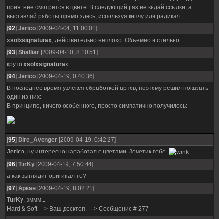
приятнее смотрется в цвете. В следующий раз не кидай ссылки, а
выставляй работы прямо здесь, используя кипчу или радикал.
[
92
]
Jerico
[2009-04-04, 11:00:01]
xsolxsignaturax
, действительно неплохо. Объемно и стильно.
[
93
]
Shalliar
[2009-04-10, 8:10:51]
круто
xsolxsignaturax
,
[
94
]
Jerico
[2009-04-19, 0:40:36]
В последнее время увлекся обработкой артов, поэтому решил показать
один из них:
В принципе, ничего особенного, просто симпатично получилось:
[
95
]
Dire_Avenger
[2009-04-19, 0:42:27]
Jerico
, ну интересно наработал с цветами. Зочетик тебе.
[
96
]
TurKy
[2009-04-19, 7:50:44]
а как выглядит оригинал то?
[
97
]
Аркан
[2009-04-19, 8:02:21]
TurKy
, эммм...
Hard & Soft ---> Ваш десктоп. ---> Сообщение # 277