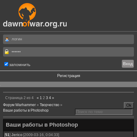
запомнить
Регистрация
.
Страница
2
из
4
«
1
2
3
4
»
Форум Warhammer
»
Творчество
»
Ваши работы в Photoshop
Ваши работы в Photoshop
[
51
]
Jerico
[2009-03-16, 0:04:33]