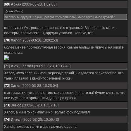
[
69
]
Аркан
[2009-03-28, 1:09:05]
Quote
(
Xandr
)
во вторых орудия. Также цвет ультромариновый либо какой либо другой?
все оружее Ультромаринов красится в красный. Все: цепные мечи,
болтеры, плазмагеконы, орудия у такков - короче, все.
[
70
]
Xandr
[2009-03-28, 10:02:53]
более менее промежуточная версия. самые большие минусы назовите
пожалста...
[
71
]
Alex_Feather
[2009-03-28, 10:17:48]
Xandr
, имхо зеленый фон чересчур яркий. Создается впечатление, что
танки плавают в какой-то зеленой жиже.
[
72
]
Xandr
[2009-03-28, 10:28:04]
я это заметил уже после того как запостил) но это да) будем считать что
они едут по экскриментам динзавра орков)
[
73
]
Jerico
[2009-03-28, 10:37:10]
Xandr
, а ничего - симпатично. Только фон подкачал.
[
74
]
Интел
[2009-03-28, 10:56:43]
Xandr
, покрась танки в цвет другого ордена.