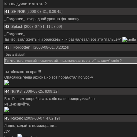
Как вы думаете что это?
[
41
]
SHIROK
[2008-07-31, 8:39:45]
_Forgotten_
, очередной урок по фотошопу
[
42
]
Splash
[2008-07-31, 11:58:09]
_Forgotten_
,
Ты что, взял желтый и оранжевый, и размалевал все это "пальцем"
[
43
]
_Forgotten_
[2008-08-01, 0:23:24]
Quote
(
Splash
)
Ты что, взял желтый и оранжевый, и размалевал все это "пальцем" smile ?
ты абсалютно прав!!!
Опасаюсь гнева архона,но вот поработал по уроку
[
44
]
TurKy
[2008-08-25, 8:09:12]
Вот. Решил попробывать себя на поприще дизайна.
Рецензируйте.
[
45
]
RazeR
[2009-03-07, 4:02:19]
Ладно, кидайте помидорами...
До: