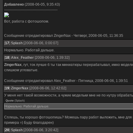
Добавлено
(2008-06-05, 9:35:43)
---------------------------------------------
Вот, работа с фотошопом.
Сообщение отредактировал
ZingerNax
-
Четверг, 2008-06-05, 11:36:35
[
17
]
Splash
[2008-06-06, 0:00:07]
Нормально. Работай дальше.
[
18
]
Alex_Feather
[2008-06-06, 1:39:32]
ZingerNax
, гут, ток лучше б ты так миниатюры перерабатывал, имхо модели
слишком угловатые.
Сообщение отредактировал
Alex_Feather
-
Пятница, 2008-06-06, 1:39:51
[
19
]
ZingerNax
[2008-06-06, 12:42:02]
У меня нет такой возможности, а чужие модельки мне не по нутру обрабат
Quote
(
Splash
)
Нормально. Работай дальше.
Сплешь, ты хорошо фотошопишь? Можешь пару работ выложить, мне для 
примера =) Буду благодарен)
[
20
]
Splash
[2008-06-06, 3:20:42]