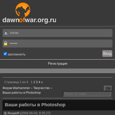
запомнить
Регистрация
.
Страница
1
из
4
1
2
3
4
»
Форум Warhammer
»
Творчество
»
Ваши работы в Photoshop
Ваши работы в Photoshop
[
1
]
ReapeR
[2008-06-03, 9:35:27]