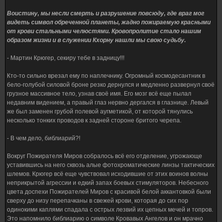
Воистину, мы несли смерть и разрушение повсюду, где враг мог
видеть символ обреченной планеты, жадно пожираемую красными
от крови стальными челюстями. Кровопролитие стало нашим
образом жизни и в служении Кхорну нашли мы свою судьбу.
- Мартин Крюгер, секиру тебе в задницу!!!
Кто-то сильно врезал ему по наплечнику. Огромный космодесантник в
бело-голубой силовой броне резко дернулся и медленно развернул своё
грузное массивное тело, узнав своё имя. Его мозг всё еще пылал
недавним видением, а правый глаз нервно дергался в глазнице. Левый
же был заменен грубой полевой аугметикой, от которой тянулись
несколько тонких проводов к задней стороне бритого черепа.
- В чем дело, библиарий?!
Вокруг Пожирателя Миров собралось всё его отделение, угрожающе
уставившись на него сквозь алые фотохроматические линзы тактических
шлемов. Крюгер всё еще чувствовал исходившие от этих воинов волны
неприкрытой агрессии и едкий запах боевых стимуляторов. Небесного
цвета доспехи Пожирателей Миров с красивой белой аккантовкой были
сверху до низу перепачканы в свежей крови, которая до сих пор
одинокими каплями спадала с острых лезвий их цепных мечей и топров.
Это напомнило библиарию о символе Кровавых Ангелов и он мрачно