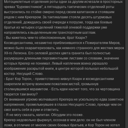
Мотоциклетные отделения роты одни за другим исчезали в просторных
чревах "Буревестников", а пятнадцать тактических отделений роты
выстроились по стойке смирно перед своим капитаном и стоявшим
рядом с ним Крюгером. За тактикалами стояли десять штурмовых
отделений, дожидаясь своей очереди к погрузке, тогда как боевые
братья из четырех отделений тяжелой огневой поддержки уже
направлялись к выделенным им транспортным шатлам.
- Вы кажетесь чем-то обеспокоенным, брат Кхарн?
Космодесантника, незаметно приблизившегося к Пожирателям Миров,
можно было охарактеризовать, как немного странного для жестких мерок
XII-го Легиона. Его силовой доспех цвета гранита был полностью
разукрашен длинными пергаментными листами со словами, значение
которых Крюгер не понимал. Левый наплечник воина украшало
изображение раскрытой книги, в центре которой полыхал небольшой
костер. Несущий Слово.
- Брат Кор Торон, - приветственно кивнул Кхарн и космодесантники
закрепили встречу воинским пожатием кистей, громыхнув
столкнувшимся керамитом. - Есть идеи насчет того, что за чертовщина
творится там внизу?
От внимания угрюмо молчавшего Крюгера не ускользнуло едва заметное
напряжение, промелькнувшее в глазах Несущего Слово, прежде чем он
смог взять себя в руки и ответить:
- Я не могу сказать, капитан. Обсудим это позже.
Крюгер недовольно фыркнул, осознав в чем дело: он не был членом
ложи, в отличие от многих своих боевых братьев, и Кор Торон не хотел