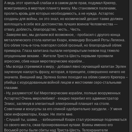
А ведь этот хриплый слабак и в самом деле прав, подумал Крюгер,
всматриваясь в мертвую планету внизу. Мы становимся палачами,
пролить кровь для которых необходимость, а не нужда. Астартес
созданы для войны, он это знал, но космический десант также должен
воплощать в себе все достоинства лучших воинов Человечества —
отвагу, доблесть, благородство, честь... Честь.
- Заверяю вас, мы делаем всё возможное, - пробасил с другого конца
металлического стола капитан Кхарн, командир Восьмой Роты Легиона.
Его облик точь-в-точь повторял собой грозный, но благородный облик
примарха. Глаза капитана пылали неприкрытым гневом под тяжело
опущенными веками. - Жители Триста-Шесть первыми проявили
агрессию, сбив наши миротворческие корабли...
- Мы всегда стремимся к миру, - добавил явно скучающий капитан Эрлен
заученную наизусть фразу, которая, в принципе, совершенно ничего не
значила. Внешний вид Эрлена более походил на облик самого Крюгера –
убийца с изуродованным войной лицом и жестокими серо-стальными
глазами.
- Ну, разумеется! Ха! Миротворческие корабли, полные вооруженных
Астартес! Очень миролюбиво! - ехидно перебил его администратор
Элиос, заглянув в элегантный электронный планшет на столе.
Советники и конусулы за его спиной одобрительно загудели. - У меня
свои информаторы, Кхарн. Не лгите мне.
- Слушай ты, шавка... - взбешенный Кхарн стал угрожающе подниматься
со своего места, сжав бронированные кулаки. Воины именно его
Восьмой роты были сбиты над Триста-Шесть. Телохранители