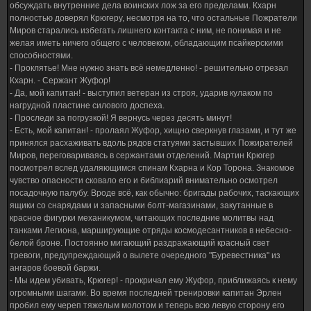
обсуждать внутренние дела воинских лож за его пределами. Кхарн
полностью доверял Крюгеру, несмотря на то, что остальные Пожратели
Миров старались избегать лишнего контакта с ним, не понимая и не
желая иметь ничего общего с человеком, обладающим псайкерскими
способностями.
- Проклятье! Мне нужно знать всё немедленно! - решительно отрезал
Кхарн. - Сержант Жуфор!
- Да, мой капитан! - выступил ветеран из строя, ударив кулаком по
нагрудной пластине силового доспеха.
- Проследи за погрузкой! Я вернусь через десять минут!
- Есть, мой капитан! - пролаял Жуфор, хищно сверкнув глазами, и тут же
принялся расхаживать вдоль рядов статуями застывших Пожирателей
Миров, переговариваясь в сержантами отделений. Мартин Крюгер
посмотрел вслед удаляющимся спинам Кхарна и Кор Торона. Знакомое
чувство опасности сковало его и библиарий внимательно осмотрел
посадочную палубу. Вроде всё, как обычно: бригады рабочих, таскающих
ящики со снарядами и запасными болт-магазинами, закутанные в
красное фигурки механикумом, читающих последние молитвы над
танками Легиона, марширующие отряды космодесантников в небесно-
белой броне. Постоянно мигающий раздражающий красный свет
тревоги, предупреждающий о вылете очередного "Буревестника" из
ангаров боевой баржи.
- Мы идем убивать, Крюгер! - прокричал ему Жуфор, приближаясь к нему
огромными шагами. Во время последней тренировки капитан Эрлен
пробил ему череп тяжелым молотом и теперь всю левую сторону его