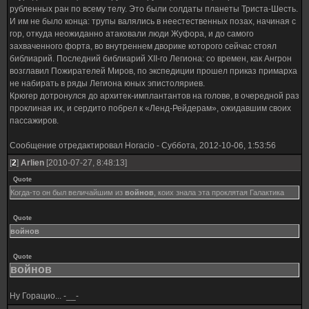
рубленных ран по всему телу. Это были солдаты планеты Триста-Шесть.
И им не было конца: трупы валялись в неестественных позах, начиная с
гор, откуда неожиданно атаковали люди Жуфора, и до самого
захваченного форта, во внутреннем дворике которого сейчас стоял
библиарий. Последний библиарий ХII-го Легиона: со времен, как Ангрон
возглавил Пожирателей Миров, по экспедиции прошел приказ примарха
не набирать в ряды Легиона юных эпистоляриев.
Крюгер дотронулся до архитек-имплантантов на голове, в очередной раз
проклиная их, и сердито побрел к «Ленд-Рейдерам», ожидавшим своих
пассажиров.
Сообщение отредактировал
Horacio
-
Суббота, 2012-10-06, 1:53:56
[
2
]
Arlien
[2010-07-27, 8:48:13]
Quote
Когда-то он был величайшим из
войнов
, коих знала эта проклятая Галактика
Quote
войнов
Quote
войнов
Ну Горацио... -__-