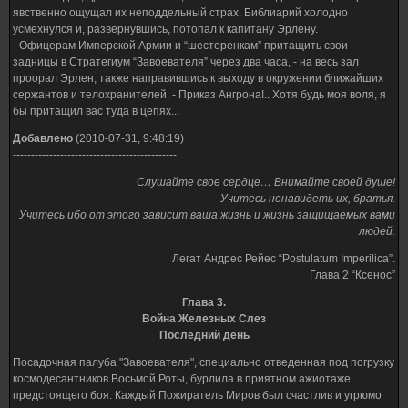
явственно ощущал их неподдельный страх. Библиарий холодно
усмехнулся и, развернувшись, потопал к капитану Эрлену.
- Офицерам Имперской Армии и “шестеренкам” притащить свои
задницы в Стратегиум “Завоевателя” через два часа, - на весь зал
проорал Эрлен, также направившись к выходу в окружении ближайших
сержантов и телохранителей. - Приказ Ангрона!.. Хотя будь моя воля, я
бы притащил вас туда в цепях...
Добавлено
(2010-07-31, 9:48:19)
---------------------------------------------
Слушайте свое сердце… Внимайте своей душе!
Учитесь ненавидеть их, братья.
Учитесь ибо от этого зависит ваша жизнь и жизнь защищаемых вами
людей.
Легат Андрес Рейес “Postulatum Imperilica”.
Глава 2 “Ксенос”
Глава 3.
Война Железных Слез
Последний день
Посадочная палуба "Завоевателя", специально отведенная под погрузку
космодесантников Восьмой Роты, бурлила в приятном ажиотаже
предстоящего боя. Каждый Пожиратель Миров был счастлив и угрюмо