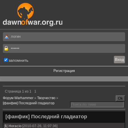
запомнить
Регистрация
.
Страница
1
из
1
1
Форум Warhammer
»
Творчество
»
[фанфик] Последний гладиатор
[фанфик] Последний гладиатор
[
1
]
Horacio
[2010-07-26, 11:07:36]