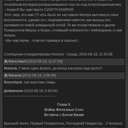
спокойным взглядом раскрасневшихся глаз из-под полуопущенным век.
– Кхорн!!! Вы чувствуете СИЛУ?!! КХОРН!!!!
Этот звук, это имя (?) чуть было не заставило Кюгера выплюнуть свои
внутренности, однако он с недоумением заметил, как мышцы его
наливаются новой невиданной силой. То же почувствовали и другие
Пожиратели Миров, и Кхарн, стоявший поблизости с библиарием, и сам
Ангрон.
- Мы чувствуем, - ответил примарх и прыгнул…
Сообщение отредактировал
Horacio
-
Среда, 2010-08-18, 11:55:08
[
4
]
Rorschach
[2010-08-18, 11:47:59]
Horacio
, У меня один вопрос, до конца рассказа еще долго?
[
5
]
Horacio
[2010-08-19, 2:08:40]
Rorschach
, три короткие главы.
Добавлено
(2010-08-19, 0:40:34)
---------------------------------------------
Глава 5.
Война Железных Слез
Встреча с Богом Крови
Красный Ангел, Первый Пожиратель, Последний Гвадиатор... У Ангрона