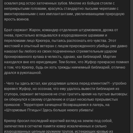
оскалил ряд остро заточенных зубов. Многие из бойцов стояли с
неприкрытыми головами, красуясь стандартно лысыми черепами с
вмонтированными с них имплантантами, увеличивающими природную
ярость воинов.
Брат-сержант Жарон, командир отделения штурмовиков, дрожа от
гнева, пристально вглядывался в изуродованное шрамами и
переломами лицо Крюгера, пытаясь распознать его чувства. Этот
жестокий и опытный ветеран с лицом прирожденного убийцы уже давно
наказал бы любого из своих подчиненных стремительным ударом
бронированного кулака в челюсть, однако, как библиарий, Мартин
находился вне его юрисдикции. Тем более, что Жуфор прекрасно помнил
о том, что Крюгер, будь он хоть трижды никчемный библиарий, отлично
дрался в рукопашной.
- Чего ты здесь встал, как уродливая шлюха перед клиентом?! - утробно
взревел Жуфор, но осознав, что ему удалось вывести библиария из
ступора, сержант ветеранов не стал тратить время на пустые выговоры:
он обернулся к своему отделению и отдал несколько прерывистых
приказов: - Территория зачищена! Возвращаемся в лагерь, на
«Штормовые Птицы»! Здесь больше некого убивать!
Крюгер бросил последний короткий взгляд на землю под собой,
запечатлев в сетчатке памяти ковер искалеченных и сильно
изуродованных цепным оружием трупов, истекающих кровью из