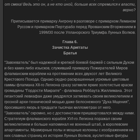
от смеха! Ведь это он, а не кто иной, больше всех стремился к власти,
верно?
Приписывается примарху Ангрону в разговоре с примархом Леманом
Руссом и примархом Пертурабо перед Ярованским Вторжением в
199М30 после Улланорского Триумфа Лунных Волков.
Глава 6.
Зачистка Ариггаты
Братья
"Завоеватель" был надежной и крепкой боевой баржей с сильным Духом
и без каких-либо изысков, служивший примарху Пожирателей Миров
флагманским кораблем на протяжении всех двухсот лет Великого
Крестового Похода. Однако скудно раскрашенные угрюмые цветовые
гаммы флагмана XII-го Легиона сразу затмили яркие золотистые краски
громадины "Гордости Макрагге" - флагмана Роббаута Жиллимана. Этот
гигантский левиафан даже умудрялся затмевать своим великолепием и
грозной архи-технической мощью даже белоснежного "Духа Мщения",
бросившего якорь в тридцати тысячах киллометрах от него.
"Завоеватель" скромно, но с достоинством пришвартовался между ними.
Стратегиум флагманского корабля XVI-го Легиона поражал своим
великолепием и больше напоминал не военный штаб, а королевские
апартаменты. Мраморные полы и мощные колонны с изображением на
них славных страниц из истории Лунных Волков, ауслитовые фигуры