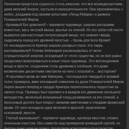
Легионом предстала сущность столь ужасная, что все космодесантники,
даже могучий Ангрон, застыли в нерешительности. Она приземлилась с
небес, раздавив под своими копытами «Ленд-Рейдер» и дюжину
Пожирателей Миров.
- Кровавый Бог доволен!!! – взревело чудовище, широко расправив
кожистые, как у летучей мыши, крылья за спиной. Из его зубастой пасти
вырвался рёв настолько потрясающей мощи, что земная твердь
задрожала перед его древней яростью. – Кровь для Бога Крови!!
От неожиданности Крюгер широко раскрыл глаза: эта тварь
разговаривала!!! Голова библиария раскалывалась от волн
отрицательной энергии, исходящей от этого существа, но он всё равно
продолжал всматриваться в алые глаза чудовища. Это воплощением
мощи и ярости, созданием столь древним и злобным, что даже
космические десантники смотрели на него с опаской и… восторгом?
- Я проливал кровь во имя Империи, - послышался твердый и громкий
голос примарха, вмиг изгнавший сомнения из души Пожирателей Миров.
Анрон вышел вперед и сердце Крюгера переполнилось гордостью за
своего отца. Примарх был огромен и в каждом его движении скользило
могущество, железный кольчужный плащ развевался за его спиной, а
бронзовый доспех был покрыт свежими вмятинами и следами вражеской
крови. От него исходила аура величия и красной, практически
осязаемой, ярости.
- Глупый мальчишка!!! – взревело чудовище, щелкнув хвостом, словно
огненным хлыстом. Оно нависло над примархом громадной скалой, но
Ангрон даже ухом не повел, продолжая всматриваться в существо