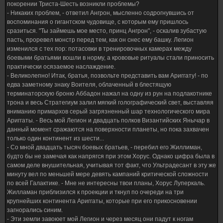
покорении Триста-Шесть возникли проблемы?
- Никаких проблем, - ответил Ангрон, мысленно содрогнувшись от
воспоминания о гигантском чудовище, с которым ему пришлось
сразиться. "Ты займешь мое место, принц Ангрон", - оскалив зубастую
пасть, проревел монстр перед тем, как он снес ему башку. Легион
изменился с тех пор: потасовки в тренировочных камерах между
боевыми братьями вошли в норму, а крововые ритуалы стали приносить
практически осязаемое наслаждение.
- Великолепно! Итак, братья, позвольте представить вам Ариггату! - по
едва заметному знаку Воителя, облаченный в блестящую
терминаторскую броню Аббадон нажал на одну из рун на подлакотнике
трона и весь Стратегиум залил мягкий голографический свет, выставляя
вниманию примархов серый загрязненный шар технологического мира
Ариггаты. - Весь мой Легион и двадцать полков Византийских Янычар в
данный момент сражаются на поверхности планеты, но пока захвачен
только один континент из шести...
- Со мной двадцать тысяч боевых братьев, - перебил его Жиллиман,
будто бы не замечая как напрягся при этом Хорус. Однако цифра была в
самом деле внушительная, учитывая тот факт, что Ультрадесант в эту же
минуту вел по меньшей мере девять кампаний критической сложности
по всей Галактике. - Мне не интересны твои планы, Хорус Луперкаль.
Жилламан приблизился к проекции и ткнул по очереди на три
крупнейших континента Ариггаты, которые при его прикосновении
загнорались синим.
- Эти земли завоюет мой Легион и через месяц они падут к ногам