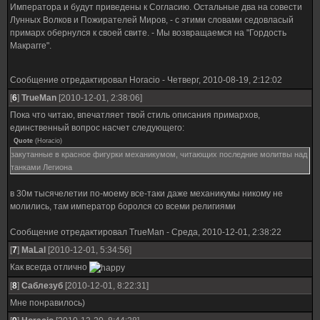
Императора и будут приведены к Согласию. Остальные два на совести
Лунных Волков и Пожирателей Миров, - с этими словами седовласый
примарх обернулся к своей свите. - Мы возвращаемся на "Гордость
Макрагге".
Сообщение отредактировал
Horacio
-
Четверг, 2010-08-19, 2:12:02
[
6
]
TrueMan
[2010-12-01, 2:38:06]
Пока что читаю, впечатляет твой стиль описания примархов,
единственный вопрос насчет следующего:
Quote
(
Horacio
)
закутанные в красное фигурки механикумом, читающих последние молитвы над
танками Легиона
в 30м тысячелетии по-моему все-таки даже механикумы никому не
молились, там император боролся со всеми религиями
Сообщение отредактировал
TrueMan
-
Среда, 2010-12-01, 2:38:22
[
7
]
MaLal
[2010-12-01, 5:34:56]
Как всегда отлично
[
8
]
Саблезуб
[2010-12-01, 8:22:31]
Мне понравилось)