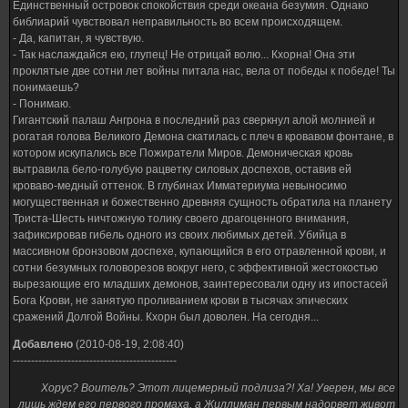
Единственный островок спокойствия среди океана безумия. Однако
библиарий чувствовал неправильность во всем происходящем.
- Да, капитан, я чувствую.
- Так наслаждайся ею, глупец! Не отрицай волю... Кхорна! Она эти
проклятые две сотни лет войны питала нас, вела от победы к победе! Ты
понимаешь?
- Понимаю.
Гигантский палаш Ангрона в последний раз сверкнул алой молнией и
рогатая голова Великого Демона скатилась с плеч в кровавом фонтане, в
котором искупались все Пожиратели Миров. Демоническая кровь
вытравила бело-голубую рацветку силовых доспехов, оставив ей
кроваво-медный оттенок. В глубинах Имматериума невыносимо
могущественная и божественно древняя сущность обратила на планету
Триста-Шесть ничтожную толику своего драгоценного внимания,
зафиксировав гибель одного из своих любимых детей. Убийца в
массивном бронзовом доспехе, купающийся в его отравленной крови, и
сотни безумных головорезов вокруг него, с эффективной жестокостью
вырезающие его младших демонов, заинтересовали одну из ипостасей
Бога Крови, не занятую проливанием крови в тысячах эпических
сражений Долгой Войны. Кхорн был доволен. На сегодня...
Добавлено
(2010-08-19, 2:08:40)
---------------------------------------------
Хорус? Воитель? Этот лицемерный подлиза?! Ха! Уверен, мы все
лишь ждем его первого промаха, а Жиллиман первым надорвет живот