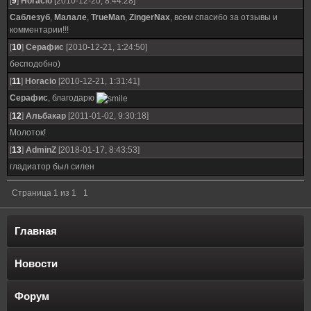
[
9
]
Horacio
[2010-12-20, 8:44:28]
Саблезуб
,
Малале
,
TrueMan
,
ZingerNax
, всем спасибо за отзывы и
комментарии!!!
[
10
]
Серафис
[2010-12-21, 1:24:50]
бесподобно)
[
11
]
Horacio
[2010-12-21, 1:31:41]
Серафис
, благодарю
[
12
]
Альбакар
[2011-01-02, 9:30:18]
Молоток!
[
13
]
AdminZ
[2018-01-17, 8:43:53]
гладиатор был силен
Страница
1
из
1
1
Главная
Новости
Форум