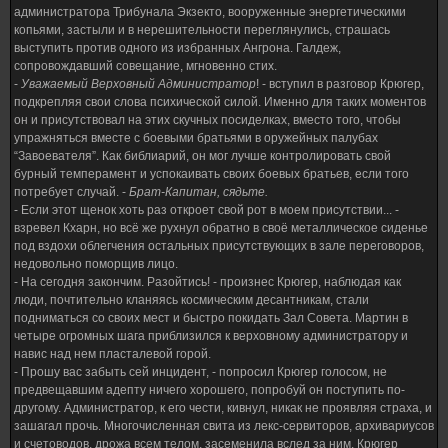
администратора Трибунала Экзекто, вооруженные энергетическими
копьями, застыли и в нерешительности переглянулись, страшась
выступить против одного из избранных Ангрона. Галдеж,
сопровождавший совещание, мгновенно стих.
-
Уважаемый Верховный Администратор
! - вступил в разговор Крюгер,
подкрепляя свои слова психической силой. Именно для таких моментов
он и присутствовал на этих скучных посиделках, вместо того, чтобы
упражняться вместе с боевыми братьями в оружейных палубах
“Завоевателя”. Как библиарий, он мог лучше контролировать свой
бурный темперамент и успокаивать своих боевых братьев, если того
потребует случай. -
Брат-Капитан, сядьте.
- Если этот щенок хоть раз откроет свой рот в моем присутствии... -
взревел Кхарн, но всё же рухнул обратно в своё металлическое сиденье
под вздохи облегчения остальных присутствующих в зале переговоров,
недовольно поморщив лицо.
- На сегодня закончим. Разойтись! - произнес Крюгер, наблюдая как
люди, почтительно кланяясь космическим десантникам, стали
подниматься со своих мест и быстро покидать Зал Совета. Мартин в
четыре огромных шага приблизился к верховному администратору и
навис над нем пласталевой горой.
- Прошу вас забыть сей инцидент, - попросил Крюгер голосом, не
предвещавшим адепту ничего хорошего, попробуй он поступить по-
другому. Администратор, к его чести, кивнул, никак не проявляя страха, и
зашагал прочь. Многочисленная свита из лекс-сервиторов, архивариусов
и счетоводов, дрожа всем телом, засеменила вслед за ним. Крюгер