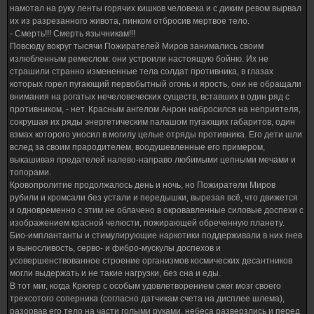
намотал на руку ленты горячих кишков человека и с диким ревом вырвал
их из разрезанного живота, пинком отбросив мертвое тело.
- Смерть!!! Смерть язычникам!!!
Повсюду вокруг тысячи Пожирателей Миров занимались своим
излюбленным ремеслом: они устроили настоящую бойню. Их не
страшили странно измененные тела солдат противника, в глазах
которых горел пугающий первобытный огонь и ярость, они не обращали
внимания на рогатых нечеловеческих существ, вставших в один ряд с
противником, - нет. Красным ангелом Анрон набросился на неприятеля,
сокрушая их ряды энергетическим палашом пугающих габаритов, один
взмах которого уносил в могилу целые отряды противника. Его дети шли
вслед за своим прародителем, воодушевленные его примером,
выкашивая предателей налево-направо любимыми цепными мечами и
топорами.
Кровопролитие продолжалось день и ночь, но Пожиратели Миров
рубили и кромсали без устали и передышки, вырезая всё, что движется
и одновременно с этим не облачено в окровавленные силовые доспехи с
изображением красной челюсти, пожирающей обреченную планету.
Био-имплантанты и стимулирующие наркотики поддерживали в них гнев
и выносливость, серво- и фибро-мускулы доспехов и
усовершенствованное строение организмов космических десантников
могли выдержать и не такие нагрузки, без сна и еды.
В тот миг, когда Крюгер с особым удовлетворением сжег мозг своего
трехсотого соперника (согласно датчикам счета на дисплее шлема),
разорвав его тело на части голыми руками, небеса разверзлись и перед