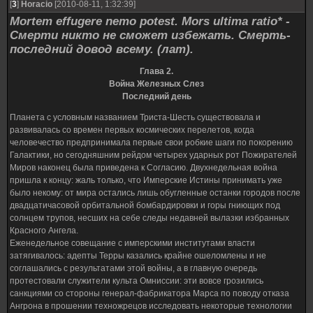
[
3
]
Horacio
[2010-08-11, 1:32:39]
Mortem effugere nemo potest. Mors ultima ratio* -
Смерти никто не сможет избежать. Смерть-
последний довод всему. (лат).
Глава 2.
Война Железных Слез
Последний день
Планета с условным названием Триста-Шесть существовала и
развивалась со времен первых космических перелетов, когда
человечество предпринимала первые свои робкие шаги по покорению
Галактики, но сегодняшним рейдом четырех ударных рот Пожирателей
Миров наконец была приведена к Согласию. Двухнедельная война
пришла к концу: жаль только, что Имперские Истины принимать уже
было некому: от мира остались лишь обугленные останки городов после
двадцатичасовой орбитальной бомбардировки и горы гниющих под
солнцем трупов, несших на себе следы недавней вылазки избранных
Красного Ангела.
Еженедельное совещание с имперскими институтами власти
затягивалось: адепты Терры казались крайне ошеломлены и не
соглашались с результатами этой войны, а в главную очередь
протестовали служители культа Омниссии: эти вовсе грозились
санкциями со стороны генерал-фабрикатора Марса по поводу отказа
Ангрона в прошении техножрецов исследовать некоторые технологии