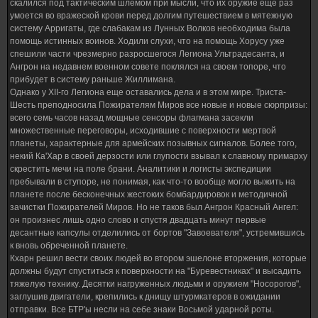
скалился под тактическим шлемом при мысли, что их оружие еще раз
умоется во вражеской крови перед долгим путешествием в мятежную
систему Арригаты, где слабакам из Лунных Волков необходима была
помощь истинных воинов. Ходили слухи, что на помощь Хорусу уже
спешили части чрезмерно разросшегося Легиона Ультрадесанта, и
Ангрон на недавнем военном совете поклялся на своем топоре, что
прибудет в систему раньше Жиллимана.
Однако у XII-го Легиона еще оставались дела и в этом мире. Триста-
Шесть преподносила Пожирателям Миров все новые и новые сюрпризы:
всего семь часов назад мощные сенсоры флагмана засекли
множественные переговоры, исходившие с поверхности мертвой
планеты, характерные для армейских позывных сигналов. Более того,
некий Ка'Хар в своей дерзости или глупости взывал к славному примарху
скрестить мечи на поле брани. Аналитики и логисты экспедиции
пребывали в ступоре, не понимая, как что-то вообще могло выжить на
планете после бесконечных жестоких бомбардировок и методичной
зачистки Пожирателей Миров. Но не таков был Ангрон Красный Ангел:
он произнес лишь одно слово и спустя двадцать минут первые
десантные капсулы отделились от бортов "Завоевателя", устремившись
к вновь обреченной планете.
Кхарн решил вести своих людей во втором эшелоне вторжения, которые
должны будут спуститься к поверхности на "Буревестниках" и высадить
тяжелую технику. Десятки нагруженных людьми и оружием "Носорогов",
заглушив двигатели, крепились к днищу штурмкатеров в ожидании
отправки. Все БТР'ы несли на себе знаки Восьмой ударной роты.