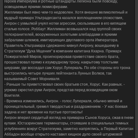
героев Империума и ротные штандарты Легиона были повсюду,
освещаемые яркими люмисферами.
Жиллиман был явно чем-то недоволен. Хотя внешне великолепный и
мудрый примарх Ультрадесанта казался воплощением спокоствия,
Ангрон с ухмылкой учуял нотки агрессии, скользившие в его кипящем
сталью голосе. Роббаут Жиллиман возвышался над группой своих
телохранителей, вооруженных золотыми алебардами и яркими
забралами шлемов, имитирующих двуглавого орла Императора.
Правитель Ультрамара сдержанно кивнул Ангрону, вошедшему в
Стратегиум "Духа Мщения" в компании капитана Кхарна. Примарх
Пожирателей Миров, проигнорировав приветствие своего брата,
прошествовал прямо к изумрудному трону, накрытому толстыми
шкурами, где восседал сам Хорус Луперкаль. По обе стороны его трона
выстроились четыре лучших лейтенанта Лунных Волков, так
называемый Совет Морниваля.
- Раньше ты приветствовал своих братьев стоя, Хорус. Как равных. -
угрюмо скрестил руки Ангрон, представ перед всевидящим оком
Воителя.
- Времена изменились, Ангрон. - голос Луперкаля, обычно мягкий и
проницательный, гремел твердостью и раздражением. - У нас боевая
задача и нет времени на пустые протоколы!
Ангрон вперил сердитый взгляд на примарха Сынов Хоруса, сжав в гневе
кулаки. Юстаэринские терминаторы, стоявшие в специальных темных
углублениях вокруг Стратегиума, заметно напряглись, а Первый Капитан
Аббадон вообще открыто наставил хищное дуло своей штурмовой