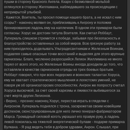
пушки в сторону Красного Ангела. Кхарн с безмолвной мольбой
оглянулся в сторону Жилламана, наблюдавшего за происходящим с
неприкрытой улыбкой.
- Кажется, Воитель, ты просил помощи нашего брата, а не искал с ним
ссоры? - наконец молвил он, приблизившиь к Ангрону и положив
бронированную ладонь ему на наплечник. В одном эти примархи были
согласны: Хорус не достоин титула Воителя. Как считал Роббаут,
Луперкаль слишком стремится к победе, забывая про безопасность и
благоустройство оставленных за собой миров. Всю грязную работу за
ним приходилось доделывать Ультрадесантникам и Железным Воинам,
подавляя самые опасные точки восстаний и выделяя для этого крупные
гарнизоны. Благо, численно разросшийся Легион Жиллимана не много
терял от всего этого, но Железные Воины иногда доходили до того, что
оставляли в качестве гарнизонов отряды из трех боевых братьев.
Роббаут говорил, что при всех лидерских и воинских талантах Хоруса,
ему не хватает стратегического мышления и логистских умений, не
говоря уж об организаторских способностях. Ангрон же попросту считал
Хоруса выскочкой, за счет своей харизмы и лживости выбившегося за
счет жертв других Легионов.
- Верно, - прознес наконец Хорус, перестав играть в гляделки с
Ангроном. Луперкаль поднялся с трона, заскрежетав своим новейшим
доспехом, сконструированным для него лично генерал-фабрикатором
Марса. Громадный силовой коготь украшал его правую руку, а ладонь
левой покоилась на тяжелой энергетической булаве - подарке примарха
Вулкана. - Я рад видеть тебя в добром здравии, Анрон. Слышал, при