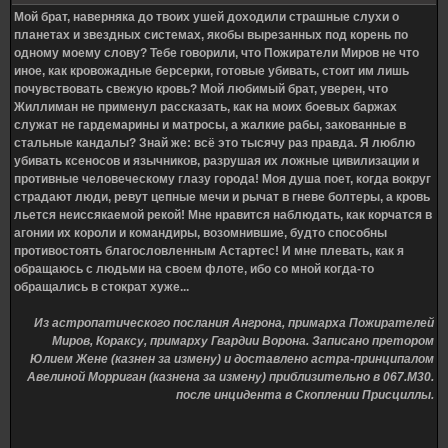
Мой брат, наверняка до твоих ушей доходили страшные слухи о
планетах и звездных системах, якобы вырезанных под корень по
одному моему слову? Тебе говорили, что Пожиратели Миров не что
иное, как кровожадные берсерки, готовые убивать, стоит им лишь
почувствовать свежую кровь? Мой любимый брат, уверен, что
Жиллиман не применул рассказать, как на моих боевых баржах
служат не гардемарины и матросы, а жалкие рабы, закованные в
стальные кандалы? Знай же: всё это тысячу раз правда. Я люблю
убивать ксеносов и язычников, разрушая их ложные цивилизации и
противные человеческому глазу города! Моя душа поет, когда вокруг
страдают люди, ревут цепные мечи и рычат в гневе болтеры, а кровь
льется неиссякаемой рекой! Мне нравится наблюдать, как корчатся в
агонии их короли и командиры, возомнившие, будто способны
противостоять благословленным Астартес! И мне плевать, как я
обращаюсь с людьми на своем флоте, ибо со мной когда-то
обращались в стократ хуже...
Из астропатического послания Ангрона, примарха Пожирателей
Миров, Кораксу, примарху Гвардии Ворона. Записано претором
Юлием Жене (казнен за измену) и доставлено астра-принципалом
Авелиной Морриган (казнена за измену) приблизительно в 067.М30.
после инцидента в Скоплении Присциллы.