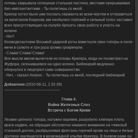
головы закрывала сплошная стальная пастина, местами прерываемая
био-имплантантами. - Ты полетишь со мной.
Крюгер хотел было уже послать сержанта ко всем чертям и отправиться
за капитаном Кхарном, как необычно глубокий и сильный голос заставил
всех присутствующих на палубе бросить свою работу и упасть на
колени.
- Нет!
Космодесантники Восьмой ударной роты взметнули свои топоры и пило-
мечи в салюте и три раза громко грокричали:
- Слава! Слава! Слава!
Все мысли мигом вылетели из головы Крюгера, когда он посмотрел на
Жуфора, склонившемся на одно колено. Библиарий медленно
обернулся и лицезрел само совершенство.
- Нет, - сказал Ангрон. - Ты полетишь со мной, последний библиарий.
Добавлено
(2010-08-11, 1:32:39)
---------------------------------------------
Глава 4.
Война Железных Слез
Встреча с Богом Крови
Лезвие цепного топора, натужно взревев, разрубило хлипкую плоть
врага надвое, не обращая абсолютно никакого внимания на тяжелый
стальной доспех, разбрызгивая фонтаны горячей крови на лицо и белые
доспехи скалящегося в кровожадной улыбке Крюгера. В боевом раже он