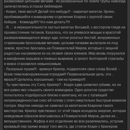
размахивая цепными мечами - их размазанные по земле трупы навсегда
запечатлелись в глазах библиария.
- Кхарн, твою мать!!! Делай что-нибудь!!! - закричал капитан Эрлен,
пробивавшийся к командному отделению Кхарна с группой своих
бойцов. - Командуй!!! Что нам делать?!!!
- Я... - в нерешительности застыл капитан Восьмой, с восторгом глядя на
проивостояние титанов. Казалось, что он упивался мощью и красотой
разворачивающегося вокруг ада: сотни рогатых бестий, вооруженных
старинными бронзовыми мечами, целыми пачками вылезали из-под
земли, яростно бросаясь на Пожирателей Миров, которые с хищной
радостью насаживали их на лезвия своих клинков. Мир вновь погрузился
в какофонию взрывов и гневных выкриков, а грохот болтерной стрельбы
и вовсе становился невыносимым.
- Лазерные пушки!!! - крикнул Крюгер, подкрепляя свои слова Волей. -
Всем тяжеловооруженным отрядам!!! Первоначальная цель: это...
мразь!!! Цельтесь хорошенько - там на примарх!!!
- Ты чувствуешь эту Силу, Крюгер? - Кхарн едва шевелил губами, но он
все равно мог слышать своего командира. Одно рогатое существо
попыталось подобраться близко к капитану, но он с пугающей
непринужденностью снес ей голову с плеч смертельно быстрым взмахом
топора. Мартин никогда не замечал за капитаном Кхарном такого
мастерства. Крюгер чувствовал: от этой твари исходила энергия, которая
неведомым образом впитывалась в Пожирателей Миров, делая их...
могущественнее. Жуфор и его отделение во всю развлекались, устроив
кровавый пир прямо вокруг того места, где стояли Кхарн с Крюгером.