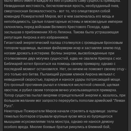
было много имен и каждое из них отражало саму сущность примарха.
Невиданная жестокость, бесчеловечная ярость, необузданный гнев,
смертоносная безжалостность - вот то, что олицетворял собой
командир Пожирателей Миров, вот в чем заключалась его мощь и
непобедимость. Целые планетарные истемы и межзвездные империи
склонялись перед войсками Великого Крестового Похода, едва
заслышав о приближении XII-го Легиона. Такова была устрашающая
репутация Ангрона и его избранников.
Гигантский энергетический палаш столкнулся с громадным бронзовым
топором чудовища, высекая фейерверки искр и заставляя землю под
ногами дрожать в истерике. Волны энергии, высвобожденные при
столкновении двух могучих сущностей, едва не свалили Крюгера с ног.
Библиарий хотел броситься на помощь своему примарху, однако с
последний момент остановился. Нет, он ничем не поможет своему отцу -
это только его битва. Пылающий рунами клинок Анрона мелькал с
невиданной скоростью, парируя и нанося удары потрясающей мощи.
Его грозный противник рычал и плевался кислотной слюной, щелкая
хвостом, и рубил своим топором вечно ускользающегося примарха.
Топор существа пылал вихрями отрицательной энергии и, казалось, при
большом желании мог запросто перерубить пополам армейский "Леман
Русс".
Некоторые Пожиратели Миров начали стрелять в чудовище: залпы
тяжелых болтеров отрывали крупные куски мяса из бугрящегося
мышцами исухожилиями тела монстра, однако не нанося демону
особого вреда. Многие боевые братья ринулись в ближний бой,