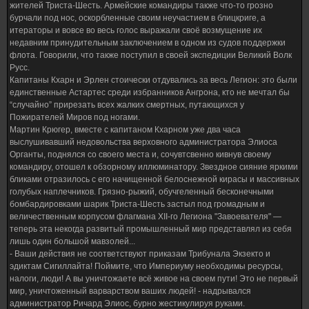
жителей Триста-Шесть. Армейские командиры также что-то грозно
бурчали под нос, оскорбленные своим неучастием в блицкриге, а
итераторы и вовсе во весь голос выражали своё возмущение их
недавним принудительным заключением в одном из судов поддержки
флота. Говорили, что также поступил в своей экспедиции Великий Волк
Русс.
Капитаны Кхарн и Эрлен стоически отдувались за весь Легион: это были
единственные Астартес среди избранников Ангрона, кто не мечтал бы
“случайно” прирезать всех жалких смертных, путающихся у
Пожирателей Миров под ногами.
Мартин Крюгер, вместе с капитаном Кхарном уже два часа
выслушивавший недовольства верховного администратора Элиоса
Органты, поднялся со своего места и, сочувтсвенно кивнув своему
командиру, отошел к обзорному иллюминатору. Звездное сияние яркими
бликами отразилось с его начищенной белоснежной кирасы и массивных
голубых наплечников. Грязно-рыжий, обучгеленный бесконечными
бомбардировками шарик Триста-Шесть застыл под громадным и
величественным корпусом флагмана XII-го Легиона "Завоевателя" —
теперь эта некогда развитый промышленный мир представлял из себя
лишь один большой мавзолей...
- Ваши действия не соответствуют приказам Трибунала Экзекто и
эдиктам Сигиллайта! Поймите, что Империуму необходимы ресурсы,
налоги, люди! А вы уничтожаете всё живое на своем пути! Это не первый
мир, уничтоженный варварством ваших людей! - надрывался
администратор Ричард Элиос, бурно жестикулируя руками.