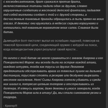
с космодесантником, брат сражался против брата,
величественные титаны падали один за другим, словно
игрушечные солдатики в жестокой детской фантазии, падавляя
под собой миллионы солдат с той и с другой стороны, а
бесчисленные танковые бригады обращались в пыль прямо на моих
глазах. И демоны: они кружились в небесах серыми коршунами и
копошились под кованным керамитом моих сапог. Славная была
битва.
Дымящийся болт-пистолет выпал из ослабших ладоней, повиснув на
тяжелой бронзовой цепи, соединяющей оружие с кобурой на поясе,
когда космодесантник узрел результат своей ярости...
Но ничто с той битве не могло сравниться с гневом Ангрона и его
Пожирателей Миров: мы всегда были на острие каждой атаки,
каждого штурма, тогда как трусы из других Легионов
предпочитали обстреливать врага из тяжелых пушек на дальней
дистанции, трусливо стоять в резерве или бездумно вырезать
местное население. Нет! Сыны Ангрона хотели убивать и среди
них шагал я, потрясая цепным топором и отстреливаясь из
болтера. И клянусь варпом, даже демоны в ужасе замирали, когда
Пожиратели Миров шли в атаку! Да, мы стали синонимом резни и
террора.
- Крюгер!!!