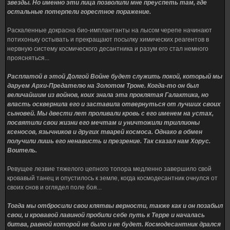
звезды. Но именно эти лица позволили мне преуспеть там, где
остальные потерпели горестное поражение.
Раскаленные докрасна био-имплантанты на лысом черепе начинают
потихоньку остывать и прекращают посылку химических реагентов в
нервную систему космического десантника и разум его стал немного
проясняться...
Расплатой в этой Долгой Войне будет служить покой, который мы
даруем Архи-Предателю на Золотом Троне. Когда-то он был
величайшим из войнов, коих знала эта проклятая Галактика, но
власть осквернила его и заставила отвернуться от лучших своих
сыновей. Мы двести лет проливали кровь с его именем на устах,
посвятили свои жизни его мечтам и уничтожили триллионы
ксеносов, язычников и других тварей космоса. Однако в обмен
получили лишь его ненависть и презрение. Так сказал нам Хорус.
Воитель.
Ревущее лезвие тяжелого цепного топора медленно завершило свой
кровавый танец и опустилось к земле, когда космодесантник очнулся от
своих снов и оглядел поле боя...
Тогда мы отбросили свои клятвы верности, также как и он позабыл
свои, и кровавой лавиной пробили себе путь к Терре и началась
битва, равной которой не было и не будет. Космодесантник дрался