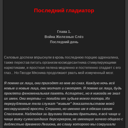
Последний гладиатор
Глава 1.
Война Железных Слёз
Последний день
Силовые доспехи впрыснули в кровь последнюю порцию адреналина,
также перестав питать организм космодесантника стимулирующими
наркотиками, и яростная пелена медленно и постепенно спадает с его
глаз... Но Гвозди Мясника продолжают рвать мой измученный мозг.
Я помню их лица, они приходят ко мне во снах. Каждую ночь всё
новые и новые лица, они молчат и смотрят. Я помню их лица, будь
проклята феноменальная память Астартес, но я никогда не знал
их имен. Они мертвы — погибли от зубьев моего топора. Их
перерубленные тела служат “живым” доказательством моей
несокрушимой ярости. Странно, но именно им я обязан своим
Спасением. Наблюдая за другими боевыми братьями, я всё чаще и
чаще вижу сумасшедших берсеркеров, не имеющих ничего общего с
доблестью древнего Легиона, во славу которого мы сокрушали