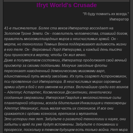
Ifryt World's Crusade
"Я буду помнить их всегда."
Император
41-е тысячелетие. Более ста веков Император восседает на
Золотом Троне Земли. Он - повелитель человечества, ставший богом,
правитель многомиллиардных миров и неисчислимых армий. Он -
мертв, но технологии Темных Веков поддерживают видимость жизни
в его теле. Он - Верховный Лорд Империума, и каждый день тысячи
душ приносятся в жертву, чтобы Он жил вечно.
Даже в полумертвом состоянии, Император продолжает свой вечный
присмотр за своими поддаными. Могучие звездные флоты
пересекают наводненный демоническими миазмами варп,
единственный путь между звездами. Их путь озаряет Астрономикон,
пси-проявление сил Императора. В неисчислимых мирах огромные
армии идут в бой с его именем на устах. Величайшие среди его воинов
– Адептус Астартес, Космические Десантники, генетически
созданные сверхвоины. Имперская Гвардия и многочисленные силы
планетарной обороны, всегда бдительная Инквизиция и техножрецы
Адептус Механикус, лишь малая часть их союзников. И все они
сражаются с ордами ксеносов, еретиков и мутантов.
Это истории тех лет. Забудьте о развитой технологии и науке, они
забыты и вряд ли уже будут вспомнены. Забудьте о понимании и
прогрессе, поскольку в темном будущем есть только война. Нет мира