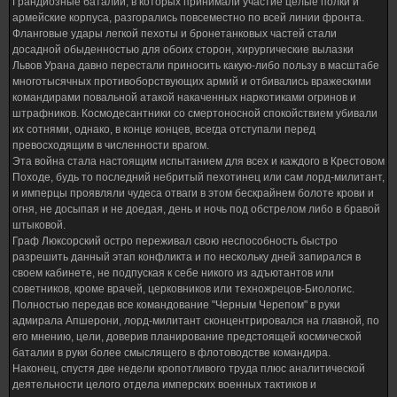
Грандиозные баталии, в которых принимали участие целые полки и
армейские корпуса, разгорались повсеместно по всей линии фронта.
Фланговые удары легкой пехоты и бронетанковых частей стали
досадной обыденностью для обоих сторон, хирургические вылазки
Львов Урана давно перестали приносить какую-либо пользу в масштабе
многотысячных противоборствующих армий и отбивались вражескими
командирами повальной атакой накаченных наркотиками огринов и
штрафников. Космодесантники со смертоносной спокойствием убивали
их сотнями, однако, в конце концев, всегда отступали перед
превосходящим в численности врагом.
Эта война стала настоящим испытанием для всех и каждого в Крестовом
Походе, будь то последний небритый пехотинец или сам лорд-милитант,
и имперцы проявляли чудеса отваги в этом бескрайнем болоте крови и
огня, не досыпая и не доедая, день и ночь под обстрелом либо в бравой
штыковой.
Граф Люксорский остро переживал свою неспособность быстро
разрешить данный этап конфликта и по нескольку дней запирался в
своем кабинете, не подпуская к себе никого из адъютантов или
советников, кроме врачей, церковников или техножрецов-Биологис.
Полностью передав все командование "Черным Черепом" в руки
адмирала Апшерони, лорд-милитант сконцентрировался на главной, по
его мнению, цели, доверив планирование предстоящей космической
баталии в руки более смыслящего в флотоводстве командира.
Наконец, спустя две недели кропотливого труда плюс аналитической
деятельности целого отдела имперских военных тактиков и