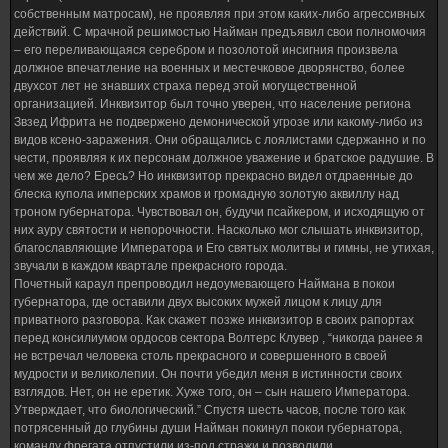
собственным матросам), не проявляя при этом каких-либо агрессивных
действий. С мрачной решимостью Найман предъявил свои полномочия
– его переливающаяся серебром и позолотой инсигния произвела
должное впечатление на военных и местечковое дворянство, более
двухсот лет не знавших страха перед этой могущественной
организацией. Инквизитор был точно уверен, что население региона
Звзед Ифрита не подвержено демонической угрозе или какому-либо из
видов ксено-заражения. Они обращались с лоялистами сдержанно и по
чести, проявляя к их персонам должное уважение и братское радушие. В
чем же дело? Ересь? Но инквизитор прекрасно видел отдраенные до
блеска купола имперских храмов и громадную золотую аквиллу над
троном губернатора. Чувствовал он, будучи псайкером, и исходящую от
них ауру святости и непорочности. Насколько мог слышать инквизитор,
благославляющие Императора и Его святых молитвы и гимны, не утихая,
звучали в каждом квартале прекрасного города.
Почетный караул препроводил недоумевающего Наймана в покои
губернатора, где оставили двух высоких мужей лицом к лицу для
приватного разговора. Как скажет позже инквизитор в своих рапортах
перед консилиумом ордосов сектора Волтерс Клувер , “никогда ранее я
не встречал человека столь прекрасного и совершенного в своей
мудрости и великолепии. Он почти убедил меня в истинности своих
взглядов. Нет, он не еретик. Хуже того, он – сын нашего Императора.
Утверждает, что биологический.” Спустя шесть часов, после того как
потрясенный до глубины души Найман покинул покои губернатора,
команду фрегата отпустили из-под стражи и позволили