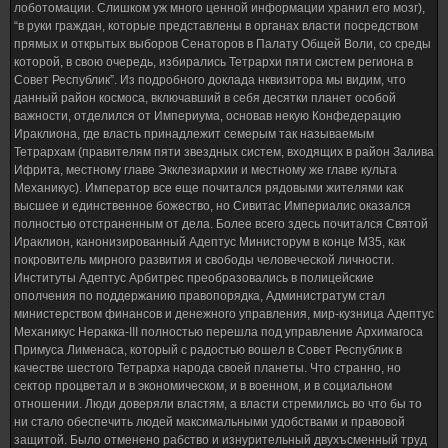
лоботомации. Слишком уж много ценной информации хранил его мозг),
“в руки граждан, которые представлены в органах власти посредством
прямых и открытых выборов Сенаторов в Палату Общей Воли, со среды
которой, в свою очередь, избирались Тетрархи пяти систем региона в
Совет Республик”. Из подробного доклада нквизитора мы видим, что
данный район космоса, включавший в себя десятки планет особой
важности, отделился от Империума, основав некую Конфедерацию
Ираклиона, где власть принадлежит семерым так называемым
Тетрархам (правителям пяти звездных систем, входящих в район Залива
Ифрита, местному главе Экклезиархии и местному же главе культа
Механикус). Император все еще почитался рядовыми жителями как
высшее и единственное божество, но Сивитас Империалис оказался
полностью отстраненным от дела. Более всего здесь почитался Святой
Ираклион, канонизированный Адептус Министорум в конце М35, как
покровитель мирного развития и свободы человеческой личности.
Институты Адептус Арбитрес преобразовались в полицейские
ополчения по поддержанию правопорядка, Администратум стал
министерством финансов и денежного управления, мир-кузница Адептус
Механикус Неракка-III полностью перешла под управление Архимагоса
Примуса Лименаса, который с радостью вошел в Совет Республик в
качестве шестого Тетрарха народа своей планеты. Что странно, но
сектор процветал и в экономическом, и в военном, и в социальном
отношении. Люди доверяли властям, а власти стремились во что бы то
ни стало обеспечить людей максимальными удобствами и правовой
защитой. Было отменено рабство и изнурительный двухъсменный труд