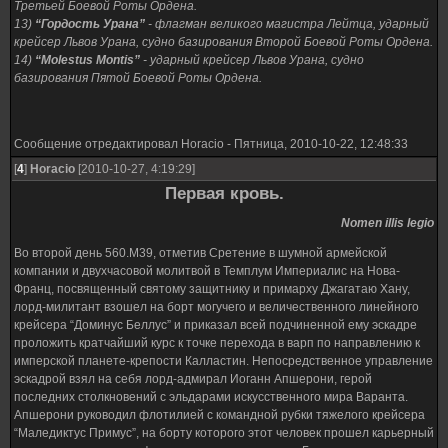
Третьей Боевой Роты Ордена.
13)
“Гордость Урана”
- флагман великого магистра Лейтца, ударный
крейсер Львов Урана, судно базирования Второй Боевой Роты Ордена.
14)
“Molestus Montis”
- ударный крейсер Львов Урана, судно
базирования Пятой Боевой Роты Ордена.
Сообщение отредактировал
Horacio
-
Пятница, 2010-10-22, 12:48:33
[
4
]
Horacio
[2010-10-27, 4:19:29]
Первая кровь.
Nomen illis legio
Во второй день 560.М39, отметив Сретение в шумной армейской
компании и двухчасовой молитвой в Темплум Империалис на Нова-
Франц, посвященный святому защитнику и примарху Джагатаю Хану,
лорд-милитант взошел на борт могучего и величественного линейного
крейсера “Доминус Беллус” и приказал всей подчиненной ему эскадре
проложить кратчайший курс к точке перехода в варп по направлению к
имперской планете-крепости Калластин. Непосредственное управление
эскадрой взял на себя лорд-адмирал Иоганн Апшерони, герой
последних столкновений с эльдарами искусственного мира Варанта.
Апшерони руководил флотилией с командной рубки тяжелого крейсера
“Маледиктус Примус”, на борту которого этот человек прошел карьерный