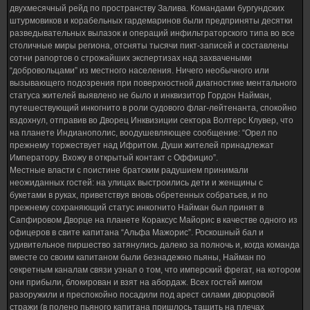
двухмесячный рейд по пространству Залива. Командами бургундских
штурмовиков и корабельных гардемаринов были предприняты десятки
разведывательных вылазок и операций инфильтраторского типа во все
столичные миры региона, отсняты тысячи пикт-записей и составлены
сотни рапортов о строжайших экспертизах над захвачеными
“добровольцами” из местного населения. Ничего необычного или
вызывающего подозрения при поверхностной диагностике ментального
статуса жителей выявлено не было и инквизитор Гордон Найман,
путешествующий инкогнито в роли судового флаг-лейтенанта, спокойно
вздохнул, отправив во Дворец Инквизиции сектора Волтерс Клувер, что
на планете Индианополис, воодушевляющее сообщение: “Орел по
прежнему торжествует над Ифритом. Души жителей принадлежат
Императору. Вхожу в открытый контакт с Оффицио”.
Местные власти с поистине братским радушием принимали
неожиданных гостей: на улицах выстроились дети и женщины с
букетами в руках, приветствуя вновь обретенных собратьев, и по
прежнему сохраняющий статус инкогнито Найман был принят в
Сапфировом Дворце на планете Кораксус Майорис в качестве одного из
офицеров в свите капитана “Альфа Мажорис”. Роскошный бал и
удивительное пиршество затянулись далеко за полночь и, когда команда
вместе со своим капитаном были безнадежно пьяны, Найман по
секретным каналам связи узнал о том, что имперский фрегат, на котором
они прибыли, блокирован и взят на абордаж. Всех гостей мигом
разоружили и преспокойно посадили под арест силами дворцовой
стражи (в полено пьяного капитана пришлось тащить на плечах