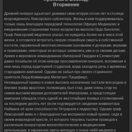
Вторжение
Древний генерал-адъютант доживал свою вторую сотню лет в столице
возрожденного Люксорского субсектора. Жизнь в нем поддерживалась
только лишь благодаря передовой технологии Официо Медикалис и
ежедневными стараниями техно-колдовства магосов Ордо Биологис.
Граф Люксорский медленно угасал, не нуждаясь более ни в чем в этой
жизни, и готовился встретить скорую спокойную смерть в собственной
постели, окруженный многочисленными сыновьями и дочерьми, внуками
и правнуками, некоторые из которых заявились уже и со своими детьми.
Армия и верховное командование Имперской Гвардии в Сегментуме
давно позабыли об этом некогда прославленном генерале, вспоминая о
нем лишь перед аудиторией студиозов, когда заходила речь о временах
стародавних кампаний. Однако не забыл про своего старинного
приятеля Лорд-Коммандер Милитант Пацификус.
Неожиданный приказ и новое высокое назначение застали всю родню и
близких графа врасплох: полководец был стар, даже очень стар по
самим высоким меркам долгожителей Империума, а предстоящая
кампания обещала стать одной из жесточайших боевых столкновений
за последние десять лет (если подтвердятся сведения инквизитора
Наймана об архи-способностях Тетрархов к лидерству). Однако граф
Люксорский живо и с благодарностью воспринял новый приказ: сидя в
своем инвалидной кресле, от которого тянулись тысячи проводов к
различным генераторам жизнеобеспечения и медицинским
капельницам, в окружении свиты вопящих о покое лейб-медиков и