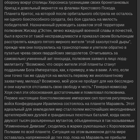
оборону вокруг столицы Херсониса гусеницами своих бронетанковых
бригад и довольный вернется на флагман Крестового Похода.
Планета Критос, на которой после орбитального обстрела не осталось
ни одного боеспособного солдата, без боя сдалась на милость
победителей. Назначенный руководить захватом этой территории
полковник Жискар д'Эстен, вечно жаждущий военной славы и почестей,
был в ярости от такой несправедливости и приказал своим Вольпонцам
расстрелять каждого пятого мирного жителя “этой захолустной дыры”,
прежде чем они погрузились на транспортники и улетели обратно в
пузатые чрева своих гвардейских звездолетов. Отчитываясь за
самовольно учиненный акт геноцида, полковник заявил в лицо лорд-
милитанту: “Возможно, что скоро жители этой планеты станут
поддаными Бога-Императора, как, к примеру, и мы в вами. А что, если
они точно так же сдадутся на милость первому же инопланетному
захватчику, милорд? Возможно, мой урок не пройдет для них бесследно
и они научатся отстаивать свою свободу и честь.” Генерал-комиссар
Хоук счел эти обоснования достаточными и помиловал полковника.
Первое настоящее боестолкновение имперских сил против регулярных
войск Конфедерации Ираклиона состоялось на планете Маравель. Этот
идеальный для земледелия мир стал полем жесточайших многодневных
артиллерийских дуэлей и грандиозных пехотных баталий, когда около
двухсот тысяч разъяренных мутантов, объединенных в так называемые
“Измененные Дивизии”, сходились в жарких рукопашных с Королевскими
Полками по всей планете. Ситуация на этом выжженом дотла мире
оставалась напряженной до тех пор, пока на Маравель не прибыли