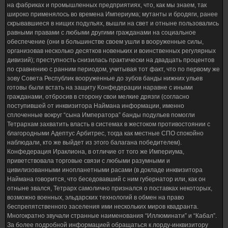
на фабриках и промышленных предприятиях, что, как мы знаем, так
широко применялось во времена Империума; мутанты и бродяги, ранее
скрывавшиеся в нищих подульях, вышли на свет и отныне пользовались
равными правами с любыми другими гражданами на социальное
обеспечение (они в большинстве своем ушли в вооруженные силы,
организовав несколько десятков новеньких и воинственных регулярных
дивизий); преступность снизилась практически на двадцать процентов
по сравнению с ранним периодом, учитывая тот факт, что по первому же
зову Совета Республик вооруженные до зубов банды нижних ульев
готовы были встать на защиту Конфедерации наравне с иными
гражданами, отбросив в сторону свои мелкие дрязги (согласно
поступившей от инквизитора Наймана информации, именно
сплоченные вокруг “сына Императора” банды подульев помогли
Тетрархам захватить власть в системах в жестоком противостоянии с
благородными Адептус Арбитрес, тогда как местные СПО спокойно
наблюдали, кто же выйдет из этого балагана победителем).
Конфедерация Ираклиона, в отличие от того же Империума,
приветствовала торговые связи с любыми разумными и
цивилизованными инопланетными расами (в докладе инквизитора
Наймана говорится, что беседовавший с ним губернатор или, как он
отныне звался, Тетрарх самолично признался о поставках некоторых,
возможно военных, эльдарских технологий в обмен на право
беспрепятственного заселения ими нескольких миров квадранта.
Многократно звучали странные наименования “Иллюминати” и “Кабал”.
За более подробной информацией обращаться к лорду-инквизитору