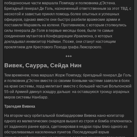
победоносные части маршала Помпиду и полковника д'Эстена.
Бригадный генерал Де Голь, назначенный ответственным за этот ТВД, с
неохотой и завистью принял помощь более опытных и успешных
офицеров, однако вместе они быстро разбили вражеские армии и
поставили Маравель на колени. Противником, с которым столкнулись
силы генерала Де Голя в первые месяцы боев, были те самые
соединения мутантов в Конфедерации Ираклиона, о которых
докладывал инквизитор Найман. Позже, они станут настоящим
проклятием для Крестового Похода графа Люксорского.
+++
Вивек, Саурра, Сейда Нин
Тем временем, пока маршал Жорж Помпиду, бригадный генерал Де Голь
и полковник д'Эстен вместе со своими боевыми частями завязли в боях
на краю системы, лорд-милитант вместе с большей частью Вольпонской
55-ой Армией двинул эскадру дальше: на оставшуюся троицу аграрных
миров системы Нанбарр.
Трагедия Вивека
На втором часу орбитальной бомбардировки Вивека нано-когитатор
одного из магматических снарядов вышел из строя и бомба отклонилась
от заданного ранее курса, сдетонировав в недрах горы близ одного из
обстреливаемых населенных пунктов. Последующий взрыв