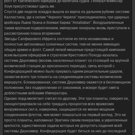
рост от тактического офицера до капитана судна. Генерал-комиссар
Хоук присутствовал здесь же.
Спустя две недели эскадра вышла из варпа на дальнем рубеже системе
Калластина, где к силам “Черного Черепа” присоединились три ударных
крейсера Львов Урана и боевая баржа “Amallatian”. Воодушевленные
таким крупным подкреплением, имперские генералы вновь приступили к
рассмотрению плана вторжения.
Звезды Сапфирового Ифрита состояли из пяти независимых и
полностью автономных солнечных систем, тем не менее имеющих
общую армию и флот. Самой легкой мишенью предстоящей кампании
всем высшим офицерам и стратегам Крестового Похода казалась
система Дауноввер (восемь населенных планет со столицей на крупной
космической станции до-ересионного периода), связь которой с
Конфедерацией можно было прервать одним решительным ударом,
захватив всего три планеты на соединяющем системы космическом
маршруте. Блокированная, система Дауноввер окажется в беспомощном
положении, без подкреплении от союзников, и вскоре будет смята
доблестными войсками Императора.
Однако лорд-милитант считал по-другому. Эти три планеты, говорил он,
сконцентрировали на себе тридцать процентов всех вражеских
вооруженных сил и, наверняка, защищаются не менее мощным
соединением флотов, чем может показаться на первый взгляд. Это не
просто планеты, напоминал Эритиен своим генералам, а укрепленные
крепости, единственная задача которых не допустить падения всей
системы Дауноввер. Конфедерация будет биться за них до последней