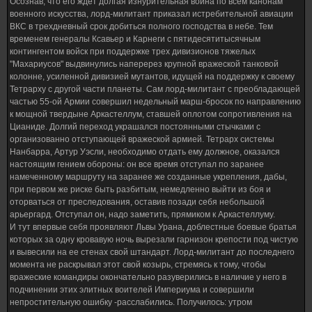
Осознав, что его ждет долгая изнурительная война по всем канонам
военного искусства, лорд-милитант приказал истребительной авиации
ВКС в трехдневный срок добиться полного господства в небе. Тем
временем генералы Ксавьер и Карнеги с пятидесятитысячным
контингентом войск при поддержке трех дивизионов тяжелых
"Махариусов" выдвинулись наперерез крупной вражеской танковой
колонне, усиленной дивизией мутантов, идущей на поддержку к своему
Тетрарху с другой части планеты. Сам лорд-милитант с преобладающей
частью 55-ой Армии совершил недельный марш-бросок по направлению
к мощной твердыне Аркастеллум, ставшей оплотом сопротивления на
Цианиде. Долгий переход украшался постоянными стычками с
организованно отступающей вражеской армией. Тетрарх системы
Нанбарра, Артур Уэсли, необходимо отдать ему должное, оказался
настоящим гением обороны: он все время отступал по заранее
намеченному маршруту на заранее же созданные укрепления, дабы,
при первом же риске быть разбитым, немедленно выйти из боя и
оторваться от преследования, оставив позади себя небольшой
арьергард. Отступал он, надо заметить, прямиком к Аркастеллуму.
И тут впервые себя проявляют Львы Урана, доблестные боевые братья
которых за одну кровавую ночь вырезали гарнизон крепости под чистую
и вывесили на ее стенах свой штандарт. Лорд-милитант до последнего
момента не раскрывал этот свой козырь, стремясь к тому, чтобы
вражеские командиры окончательно разуверились в наличие у него в
подчинении этих элитных воителей Империума и совершили
непростительную ошибку -расслабились. Получилось: утром