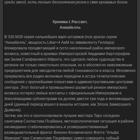
среди звезд, есть только бесконечная резня и смех кровавых богов.
Хроника I. Рассвет.
Аннабелль
В 330.М39 серия сильнейших варп-штормов (пси-ураган серии
“Аннабелль”, мощность Liber+4 АиМ по эквиваленту Геллера)
блокировала процветающий и густо населенный район имперского
космоса, известный в архивах Императорской Академии Картографии
как Залив Сапфирового Ифрита, что сделало любое судоходство в
регионе не только смертельно опасным, но и абсолютно невозможным
предприятием для звездолетов любой тоннажности и класса. Мгновенно
прервались все радио-волновые передачи и астра-телепатические
сообщения с крупнейшими планетами и административными центрами
сектора. Этот богатый и промышленно развитый регион имперского
космоса потерял любые контакты с официальным Империумом и
близлежащими субсекторами на долгие двести три года и восемнадцать
дней (данный период вошел в анналы истории, как Эпоха Замерзшего
Дьявола).
Затем, как это и прогнозировали лучшие мастера Таро соседних
санктумов Схоластика Псайкана, метеорологическая ситуация в районе
неожиданно стабилизировалась и усовершенствованный
разведывательный фрегат Военно-Космического Флота “Альфа
Мажорис” при Сегментуме Пацификус сумел совершить тайный