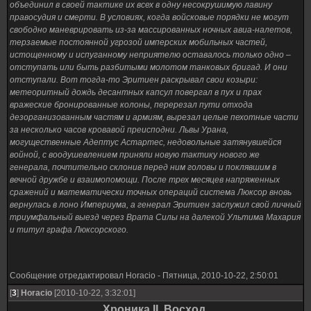
объединил в своей тактике их всех в одну несокрушимую лавину
правосудия и смерти. В условиях, когда войсковые порядки не могут
свободно маневрировать из-за массированных ночных авиа-налетов,
терзаемые постоянной угрозой имперских мобильных частей,
истощенному и испуганному неприятелю оставалось только одно –
отступать или быть разбитыми молотом танковых бригад. И они
отступали. Вот тогда-то Эритиен раскрывал свои козыри:
метеоритный дождь десантных капсул повергал в пух и прах
вражеские бронированные колоны, перерезал пути отхода
дезорганизованным частям и армиям, вырезал целые пехотные части
за несколько часов кровавой преисподни. Львы Урана,
могущественные Адептус Астартес, недовольные затянувшейся
войной, с воодушевлением приняли новую тактику нового же
генерала, почтительно склонив перед ним головы и поклявшим в
вечной дружбе и взаимопомощи. После трех месяцев напряженных
сражений и математически точных операций система Люксор вновь
вернулась в лоно Империума, а генерал Эритиен заслужил свой личный
триумфальный выезд через Врата Силы на далекой Ультима Махария
и титул графа Люксорского.
Сообщение отредактировал
Horacio
-
Пятница, 2010-10-22, 2:50:01
[
3
]
Horacio
[2010-10-22, 3:32:01]
Хроника II. Восход.