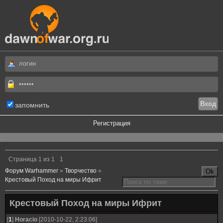
запомнить
Регистрация
.
Страница
1
из
1
1
Форум Warhammer
»
Творчество
»
Крестовый Поход на миры Ифрит
Крестовый Поход на миры Ифрит
[
1
]
Horacio
[2010-10-22, 2:23:06]