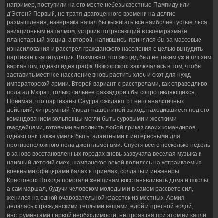
например, поступили на его месте небезысвестные Пампиду или
д'Эстен? Первый, не тратя драгоценного времени на долгие
размышления, наверняка начал бы выжигать все наиболее густые леса
авиационным напалмом, устроив потрясающий в своем размахе
планетарный экоцид, а второй, напившись, принялся бы за массовые
изнасилования и расстрел гражданского населения с целью вынудить
партизан к капитуляции. Возможно, что экоцид был не таким уж и плохим
вариантом, однако идея графа Люксорского заключалась в том, чтобы
заставить местное население вновь растить хлеб и скот для нужд
императорской армии. Второй вариант с расстрелами, как справедливо
полагал Мюрат, только сильнее раззадорил бы сопротивляющихся.
Понимая, что партизаны Саурра ожидают от него аналогичных
действий, хитроумный Мюрат нашел иной выход: находившиеся под его
командованием вольпонцы могли быть суровыми и жесткими
гвардейцами, готовыми выполнить любой приказ своих командиров,
однако они также умели быть галантными и интересными для
противоположного пола джентльменами. Спустя всего несколько недель
в заново восстановленных городах вновь зазвучала веселая музыка и
наивный детский смех, шампанское рекой полилось на устраиваемых
военными офицерами балах и приемах, солдаты и инженеры
Крестового Похода помогали женщинам восстанавливать дома и школы,
а сам маршал, будучи человеком молодым и в самом рассвете сил,
женился на одной очаровательной красоток из местных. Армия
делилась с гражданскими теплыми вещами, едой и пресной водой,
инструментами первой необходимости, не проявляя при этом ни капли