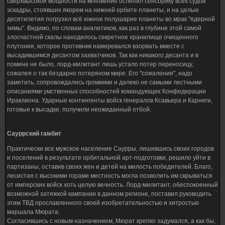
сверхвысокой мощности на мгновение ослепил сенсорику всех судов
эскадры, стоявших якорем на нижней орбите планеты, и на целые
десятилетия погрузил всё южное полушарие планеты во мрак "ядерной
зимы". Видимо, по словам аналитиков, как раз в глубине этой самой
злосчастной скалы находилось секретное хранилище очищенного
плутония, которое противник намеревался взорвать вместе с
высадившимся десантом захватчиков. Так как никакого десанта и в
помине не было, лорд-милитант лишь устало потер переносицу,
сожалея о так бездарно потеряном мире. Его "сожаления", надо
заметить, сопровождались громкими и далеко не самыми лестными
описаниями умственных способностей командующих Конфедерации
Ираклиона. Ударные контингенты войск генералов Ксавьера и Карнеги,
готовые к высадке, получили неожиданный отбой.
Сауррский гамбит
Практически все мужское население Саурры, лишившись своих городов
и поселений в результате орбитальной арт-подготовки, решило уйти в
партизаны, оставив своих жен и детей на милость победителей. Благо,
лесистая с высокими горами местность могла позволить им скрываться
от имперских войск хоть целую вечность. Лорд-милитант, обеспокоенный
возможной затяжкой кампании в данном регионе, поставил руководить
этим ТВД прославленного своей изобретательностью и хитростью
маршала Мюрата.
Согласившись с новым назначением, Мюрат крепко задумался, а как бы,