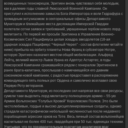
возмущенных техножрецов, Эритиен вновь чувствовал себя молодым,
как в далекие годы славной Люксорской Военной Кампании. Он
приступил к исполнению замысла Бога-Императора и воли Гидрафура с
громадным энтузиазмом: в секториальные офисы Департаменто
Муниторум и ближайшие места дислокации Имперской Гвардии
полетели сотни заявок и требований, украшенные гербом нового лорд-
милитанта. По первой же просьбе Эритиена в Управление Военно-
Космических Сил Пацификуса целая эскадра звездолетов (18-ая
ударная эскадра Пацификус “Черный Череп” - состав флотилии читайте
ниже) прибыла на орбиту планеты Нова-Франц в субсекторе Нотре,
которую Эритиен назначил местом общей мобилизации. Альфред
Лейтц, великий магистр Львов Урана из Адептус Астартес, в годы
Люксорской Кампании сражавшийся рядом с генералом Эритиеном в
ранге брата-капитана, прослышав о намечающейся его давним
союзником новой кампании, с радостью предоставил в распоряжение
командующего пять полных рот Ордена и самолично возглавил свою
Первую Роту ветеранов.
Департаменто Муниторум, из последних сил напрягая все свои ресурсы,
сумели таки выделить лорд-милитанту полноценную армию – 55-ую
Армию Вольпонских “Голубых Кровей” Королевских Полков. Это были
честолюбивые, гордые и высоко дисциплинированные солдаты, однако
страдали катастрофически небольшой численностью после недавнего
порабощения агрессии орков на Тоте. Весь личный состав вольпонейцев
насчитывал не более 400 тыс. гвардейцев при 50 тыс. единицах техники.
Учитывая, что по предварительным подсчетам аналитиков враг