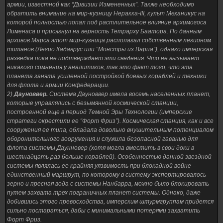
армии, известной как “Дивизии Измененных”. Также необходимо
обратить внимание на мир-кузницу Неракка-III, культ Механикус на
которой полностью попал под растлительное влияние архимогоса
Лименаса и присягнул на верность Тетрарху Баатора. По данным
архивов Марса этот мир-кузница располагал собственным легионом
титанов (Легио Кадаврус или “Монстры из Варпа”), однако имперская
разведка пока не подтверждает эти сведения. Что не вызывает
никакого сомнения у аналитиков, так это факт того, что эта
планета занята усиленной постройкой боевых кораблей и техники
для флота и армии Конфедерации.
2)
Дауноввер.
Система Дауноввер имела восемь населенных планет,
которые управлялись с безымянной космической станции,
построенной еще в период Темной Эры Технологии (имперские
стратеги окрестили ее “Форт Фриз”). Космическая станция, как и все
сооружения ее типа, обладала довольно внушительным потенциалом
оборонительного вооружения и служила безопасной гаванью для
флота системы Даунновер (хотя могла вместить в свои доки в
шестнадцать раз больше кораблей). Особенностью данной звездной
системы являлась ее крайняя уязвимость при блокадной войне –
единственный маршрут, по которому в систему экспортировалось
зерно и пресная вода с системы Нанбарра, можно было блокировать
путем захвата трех пограничных планет системы. Однако, даже
добившись этого превосходства, имперским штурмгруппам придется
сильно постараться, дабы с минимальными потерями захватить
Форт Фриз.