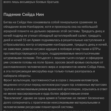
всего лишь восьмерых боевых братьев.
Падение Сейда Нин
Битва на Сейда Нин ознамевала собой генеральное сражение за
обладание всем Нанбарром, хотя и произошла она на небольшой
аграрной планете на дальних окраинах этой системы. Тридцать днец и
ночей подряд не утихал обоюдный артиллерийский салют, тридцать
дней и ночей 55-ая Армия поднималась в решительные наступления и
отбрасывалась контр-атакующими нанбаррцами, тридцать днец и ночей,
не замолкая, ревели натужно идущие в лобовую атаку танки и БТР'ы
противоборствующихся сторон, поддерживаемые многотысячными
штурмовыми полками. Пятьдесят с лишним тысяч солдат и офицеров
уже сложили головы на поле брани, оросив своей кровью скользкую от
расплавленного человеческого жира и эскрементов землю Сейда Нина,
а эта потрясающая мясорубка еще только-только разгоралась и
набирала обороты.
Фронт вольпонцев, протяженностью в сорок с лишним километров,
медленно отступал перед натиском растущих гор зловонных мутантских
трупов и несмолкаемым ревом вражеской артиллерии, огрызаясь в ответ
не менее массированным и куда более эффективным огнем
"Василисков", однако ни одна армия в Галактике не сможет бесконечно
долго соперничать с практически неиссякаемыми материальными и
человеческими ресурсами планетарной системы.