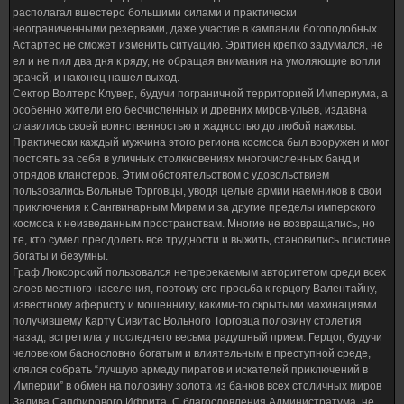
располагал вшестеро большими силами и практически
неограниченными резервами, даже участие в кампании богоподобных
Астартес не сможет изменить ситуацию. Эритиен крепко задумался, не
ел и не пил два дня к ряду, не обращая внимания на умоляющие вопли
врачей, и наконец нашел выход.
Сектор Волтерс Клувер, будучи пограничной территорией Империума, а
особенно жители его бесчисленных и древних миров-ульев, издавна
славились своей воинственностью и жадностью до любой наживы.
Практически каждый мужчина этого региона космоса был вооружен и мог
постоять за себя в уличных столкновениях многочисленных банд и
отрядов кланстеров. Этим обстоятельством с удовольствием
пользовались Вольные Торговцы, уводя целые армии наемников в свои
приключения к Сангвинарным Мирам и за другие пределы имперского
космоса к неизведанным пространствам. Многие не возвращались, но
те, кто сумел преодолеть все трудности и выжить, становились поистине
богаты и безумны.
Граф Люксорский пользовался непререкаемым авторитетом среди всех
слоев местного населения, поэтому его просьба к герцогу Валентайну,
известному аферисту и мошеннику, какими-то скрытыми махинациями
получившему Карту Сивитас Вольного Торговца половину столетия
назад, встретила у последнего весьма радушный прием. Герцог, будучи
человеком баснословно богатым и влиятельным в преступной среде,
клялся собрать “лучшую армаду пиратов и искателей приключений в
Империи” в обмен на половину золота из банков всех столичных миров
Залива Сапфирового Ифрита. С благословления Администратума, не