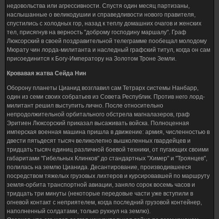
недовольства или агрессивности. Спустя один месяц партизаны,
наслышанные о великодушии и справедливости нового правителя,
спустились с холодных гор, назад к теплу домашних очагов и женских
тел, присягнув на верность "доброму господину маршалу". Граф
Люксорский в своей поздравительной телеграмме пообещал молодому
Мюрату чин лорда-милитанта и наследный графский титул, когда он сам
присоединится к Богу-Императору на Золотом Троне Земли.
Кровавая жатва Сейда Нин
Оборону планеты Цианид возглавил сам Тетрарх системы Нанбарр,
один из семи своих собратьев из Совета Республик. Против него лорд-
милитант решил выступить лично. После относительно
непродолжительной орбитального обстрела магналазеров, граф
Эритиен Люксорский приказал высаживать войска. Полноценная
имперская военная машина пришла в движение: армия, численностью в
двести пятьдесят тысяч великолепно вышколенных гвардейцев и
тридцать тысяч единиц различной боевой техники, от пугающих своими
габаритами "Гибельных Клинков" до стандартных "Химер" и "Троянцев",
полилась на землю Цианида. Десантирование, производившееся
посредством тяжелых грузовых лихтеров и курсировавшей по маршруту
земля-орбита транспортной авиации, заняло сорок восемь часов и
тридцать три минуты (некоторые передовые части уже вступили в
огневой контакт с неприятелем, когда последний грузовой контейнер,
наполненный солдатами, только рухнул на землю).