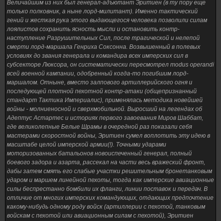
Величайшим из них был генерал-адъютант Эритиен (в ту пору еще
только полковник, а ныне лорд-милитант). Именно тактический
гений и жесткая рука этого выдающегося человека позволили силам
лоялистов сохранить ясность мысли и остановить контр-
наступление Разрушительных Сил, после трагической и нелепой
смерти лорд-маршала Генриха Соксонна. Возвышенный в полевых
условиях до звания генерала и командира всех имперских сил в
субсекторе Люксора, он систематически пересмотрел modus operandi
всей военной кампании, одобренный когда-то погибшим лорд-
маршалом. Отныне, вместо залпового артиллерийского огня и
последующей плотной пехотной контр-атаки (общепризнанный
стандарт Тактика Империалис), применялась методика новейшей
войны - молниеносной и сверхмобильной. Выросший на легендах об
Адептус Астартес и историях первого завоевания Миров Шаббат,
где великолепные Белые Шрамы в очередной раз показали себя
мастерами скоростной войны, Эритиен сумел воплотить эту идею в
масштабе целой имперской армии(!). Точными ударами
моторизованных батальонов новоиспеченный генерал, полный
боевого задора и азарта, рассекал на части весь вражеский фронт,
дабы затем смять его слабые участки решительным бронетанковым
ударом и маршем линейной пехоты, тогда как имперские авиационные
силы беспрестанно бомбили их фланги, линии поставок и передач. В
отличие от многих имперских командующих, отдающих предпочтение
какому-нибудь одному роду войск (артиллерии с пехотой, танковым
войскам с пехотой или авиационным силам с пехотой), Эритиен