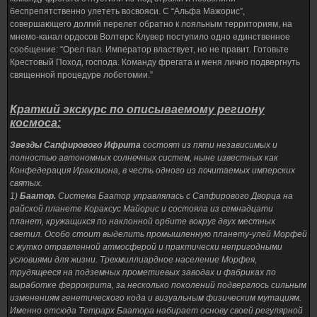
беспрепятственно улететь восвояси. С “Альфа Мажорис”,
совершающего долгий перелет обратно к лояльным территориям, на
мнемо-канал ордосов Волтерс Клувер поступило одно единственное
сообщение: “Орел пал. Император властвует, но не правит. Готовьте
Крестовый Поход, господа. Команду фрегата и меня лично подвергнуть
священной процедуре лоботомии.”
Краткий экскурс по описываемому региону
космоса:
Звезды Сапфирового Ифрита
состоят из пяти независимых и
полностью автономных солнечных систем, ныне известных как
Конфедерация Ираклиона, в честь одного из почитаемых имперских
святых.
1)
Баатор.
Система Баатор управлялась с Сапфирового Дворца на
райской планете Кораксус Майорис и состояла из семнадцати
планет, кружащихся по наклонной орбите вокруг двух местных
светил. Особо стоит выделить промышленную планету-улей Морфей
с жутко отравленной атмосферой и практически непригодными
условиями для жизни. Трехмиллиардное население Морфея,
трудящееся на подземных прометиевых заводах и фабриках по
выработке феррокрита, за несколько поколений подверглось сильным
изменениям генетического кода и визуальным физическим мутациям.
Именно отсюда Тетрарх Баатора набирает основу своей регулярной