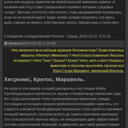
успех или неудача практически любой военной кампании зависит от
наличия или отсутствия трехразового горячего питания у рядовых
солдат. Эритиен хотел его обеспечить, тогда как вражеский полководец,
если он не полный идиот, будет всеми силами оборонять эти миры,
дабы самому не жевать собственные сапоги. Однако игра стоила свеч.
Сообщение отредактировал
Horacio
-
Среда, 2010-10-27, 4:21:31
[
5
]
Horacio
[2010-11-30, 1:10:36]
Что является величайшим оружием Человечества? Божественные
машины Адептус Механикус? Нет! Благословенные Легионы
Астартес? Нет! Танк? Лазган? Кулак? Нет, нет и нет! Отвага и
мужество в одиночку выстоять против них!
Лорд Солар Махариус, имперский Воитель.
Хесронис, Критос, Маравель.
На орбите этих миров-соседей разгоралась настоящая бойня.
Преобладающие в численности, выучке и боевой мощи имперские суда
без труда разгромили плохо организованную вражескую эскадру,
состоящую из четырех средних крейсеров (необходимо заметить, что
слабость в космосе Конфедерации Ираклиона стала одной из ключевых
позиций имперской стратегии вплоть до самого окончания кампании).
Эти сельскохозяйственные миры, не обладающие даже эффективной
противо-орбительной обороной, подверглись жестокой демонстрации