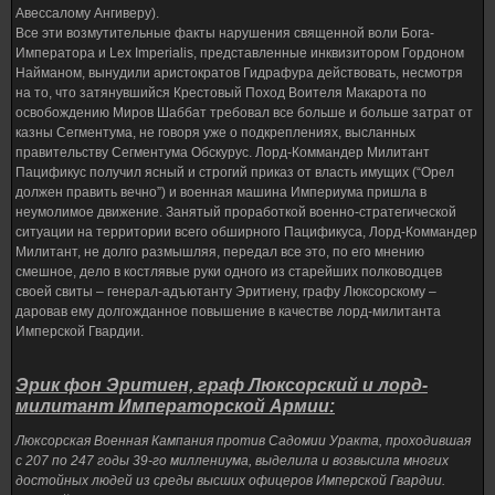
Авессалому Ангиверу).
Все эти возмутительные факты нарушения священной воли Бога-
Императора и Lex Imperialis, представленные инквизитором Гордоном
Найманом, вынудили аристократов Гидрафура действовать, несмотря
на то, что затянувшийся Крестовый Поход Воителя Макарота по
освобождению Миров Шаббат требовал все больше и больше затрат от
казны Сегментума, не говоря уже о подкреплениях, высланных
правительству Сегментума Обскурус. Лорд-Коммандер Милитант
Пацификус получил ясный и строгий приказ от власть имущих (“Орел
должен править вечно”) и военная машина Империума пришла в
неумолимое движение. Занятый проработкой военно-стратегической
ситуации на территории всего обширного Пацификуса, Лорд-Коммандер
Милитант, не долго размышляя, передал все это, по его мнению
смешное, дело в костлявые руки одного из старейших полководцев
своей свиты – генерал-адъютанту Эритиену, графу Люксорскому –
даровав ему долгожданное повышение в качестве лорд-милитанта
Имперской Гвардии.
Эрик фон Эритиен, граф Люксорский и лорд-
милитант Императорской Армии:
Люксорская Военная Кампания против Садомии Уракта, проходившая
с 207 по 247 годы 39-го миллениума, выделила и возвысила многих
достойных людей из среды высших офицеров Имперской Гвардии.