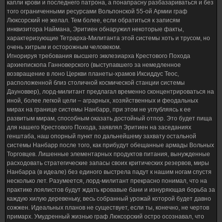
капли крови и последнего патрона, а понапрасну разбазариваться и без
того ограниченными ресурсами Вольпонской 55-ой Армии граф
Люксорский не желал. Тем более, если обратиться к записям
инквизитора Наймана, Эритиен обнаружил некоторые факты,
характеризующие Тетрарха-Милитанта этой системы хоть и трусом, но
очень хитрым и осторожным человеком.
Игнорируя требования высшего экклезиарха Крестового Похода
архиепископа Ганноверского (выступавшего за немедленное
возвращение в лоно Церкви планеты-храмов Иксиддус Теос,
расположенной близ столичной космической станции системы
Дауноввер), лорд-милитант предлагал временно сконцентрироваться на
иной, более легкой цели – аграрных, хозяйственных и феодальных
мирах на границе системы Нанбарр, при этом не углубляясь к ее
развитым мирам, способным оказать достойный отпор. Это будет пища
для нашего Крестового Похода, заявлял Эритиен на заседаниях
генштаба, наш опорный пункт по дальнейшему захвату остальной
системы Нанбарр после того, как прибудут обещанные армады Вольных
Торговцев. Лишенные элементарных продуктов питания, вынужденные
расходовать стратегические запасы своих критических резервов, миры
Нанбарра (в идеале) без единого выстрела падут к нашим ногам спустя
несколько лет. Разумеется, лорд-милитант прекрасно понимал, что на
практике лоялистов будут ждать кровавые бани и изнуряющая борьба за
каждую хилую деревеньку, весь собранный урожай которой будет давно
сожжен. Идеальных планов не существует, если ты, конечно, не чертов
примарх. Умудренный жизнью граф Люксорский остро осознавал, что