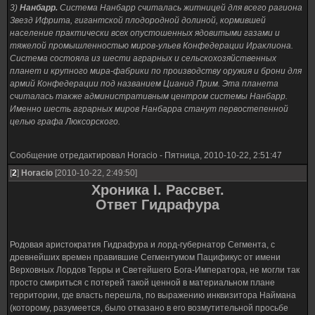
3)
Нанбарр.
Система Нанбарр считалась житницей для всего рагиона
Звезд Ифрита, гигантской плодородной долиной, кормившей
население практически всех опустошенных ядовитыми газами и
тяжелой промышленностью миров-ульев Конфедерации Ираклиона.
Система состояла из шести аграрных и сельскохозяйственных
планет и крупного мира-фабрики по производству оружия и брони для
армий Конфедерации под названием Цианид Прим. Эта планета
считалась также административным центром системы Нанбарр.
Именно шесть аграрных миров Нанбарра станут первостепенной
целью графа Люксорского.
Сообщение отредактировал
Horacio
-
Пятница, 2010-10-22, 2:51:47
[
2
]
Horacio
[2010-10-22, 2:49:50]
Хроника I. Рассвет.
Ответ Гидрафура
Родовая аристократия Гидрафура и лорд-губернатор Сегмента, с
древнейших времен правившие Сегментумом Пацификус от имени
Верховных Лордов Терры и Светейшего Бога-Императора, не могли так
просто смириться с потерей такой ценной в материальном плане
территории, где власть перешла, по выражению инквизитора Наймана
(которому, разумеется, было отказано в его возмутительной просьбе