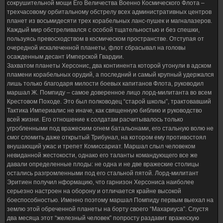
сокрушительной мощи Его Величества Военно Космического Флота –
трехчасовому орбитальному обстрелу всех административных центров
планет из восьмидесяти трех корабельных ланс-пушек и магналазеров.
Каждый мир обстреливался с особой тщательностью и без спешки,
пользуясь превосходством в космическом пространстве. Отступая от
очередной искалеченной планеты, флот сбрасывал на головы
осажденным десант Имперской Гвардии.
Захватом планеты Херсонис, два континента которой утонули в адском
пламени корабельных орудий, а последний и самый крупный удержался
лишь только благодаря милости боевых капитанов Флота, руководил
маршал Ж. Помпиду – самое доверенное лицо лорд-милитанта во всем
Крестовом Походе. Это был полководец “старой школы”, трактовавший
Тактика Империалис не иначе, как священную библию и руководство
всей жизни. Его отношение к солдатам расчитывалось только
угробленными под вражеским огнем батальонами, его стальную волю не
смог сломить даже открытый Трибунал, на котором ему противостоял
внушающий ужас и трепет Комиссариат. Маршал слыл человеком
невиданной жестокости, однако его таланты командующего все же
давали определенные плоды: не одна и не две вражеские столицы
остались разгромленными под его стальной пятой. Лорд-милитант
Эритиен получил нформацию, что гарнизон Херсониса наиболее
серьезно настроен на оборону и отличается крайне высокой
боеспособностью. Именно поэтому маршал Помпиду первым выехал на
землю этой обреченной планеты на борту своего “Махариуса”. Спустя
два месяца этот “железный человек” попросту раздавит вражескую