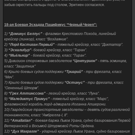
забыв скрестить пальцы под столом, Эритиен согласился.
18-ая Боевая Эскадра Пацификус “Черный Череп”:
1)
“Доминус Беллус”
- флагман Крестового Похода, линейный
крейсер (линкор), класс “Воздаяние”.
2)
“Лорд Кастиган Первый”
- тяжелый крейсер, класс “Диктатор”.
3)
“Эскалибур”
- боевой крейсер, класс “Тиран”.
4)
“Мьёльнир”
- боевой крейсер, класс “Тиран”.
5) Дивизион сторожевых звездолетов
“Центурион”
- пять эсминцев,
класс “Защитник”
6) Крыло боевых судов поддержки
“Триарий”
- три фрегата, класс
“Меч”.
7) Крыло боевых судов поддержки
“Остинус”
- три фрегата, класс
“Огненный Шторм”.
8)
“Грех Аттинссона”
- легкий крейсер, класс “Луна”.
9)
“Маледиктус Примус”
- тяжелый крейсер, класс “Марс”,
флагманский корабль лорд-адмирала Иоганна Апшерони.
10) Гвардейские транспортные звездолеты – девять судов различной
тоннажности, класс “Амбрелла-I, II”.
11)
“Amallatian”
- боевая баржа Львов Урана, судно базирования Первой
Ветеранской и Восьмой Штурмовой Роты Ордена.
12)
“Дух Макрагге”
- ударный крейсер Львов Урана, судно базирования