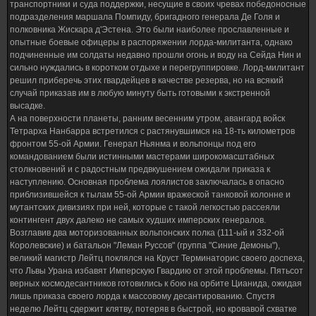
транспортники и суда поддержки, несущие в своих чревах победоносные
подразделения маршала Помпиду, бригадного генерала Де Голя и
полковника Жискара д'Эстена. Это были наиболее прославленные и
опытные боевые офицеры в распоряжении лорда-милитанта, однако
подчиненные им солдаты недавно прошли огонь и воду на Сейда Нин и
сильно нуждались в коротком отдыхе и перегруппировке. Лорд-милитант
решил приберечь этих гвардейцев в качестве резерва, но на всякий
случай приказав им в любую минуту быть готовыми к экстренной
высадке.
А на поверхности планеты, ранним весенним утром, авангард войск
Тетрарха Нанбарра встретился с растянувшимся на 18-ть километров
фронтом 55-ой Армии. Генерал Ньянма и вольпонцы под его
командованием были истинными мастерами широкомасштабных
столкновений и с радостным предвкушением ожидали приказа к
наступлению. Основная проблема лоялистов заключалась в опасно
приблизившейся к тылам 55-ой Армии вражеской танковой колонне и
мутантских дивизиях при ней, которые с такой легкостью рассеяли
контингент двух далеко не самых худших имперских генералов.
Возглавив два моторизованных вольпонских полка (111-ый и 332-ой
Королевские) и батальон "Леман Руссов" (группа "Синие Демоны"),
великий магистр Лейтц поклялся на Круст Терминаторис своего доспеха,
что Львы Урана избавят Имперскую Гвардию от этой проблемы. Пятьсот
верных космодесантников готовились к бою на орбите Цианида, ожидая
лишь приказа своего лорда к массовому десантированию. Спустя
неделю Лейтц сдержит клятву, потеряв в быстрой, но кровавой схватке