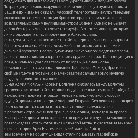
следующего дня вместо ожидаемого укрепленного и могучего оплота
Тетрарх увидел лишь разрушенные или догорающие руины крепости.
Защитники никак не ожидали массовой телепортации внутрь твердыни
закованных в терминаторскую броню ветеранов-космодесантников,
возглавляемых самим великим магистром Ордена. Однако не бывает
добра без горя: именно в момент триумфа Астартес, магистр которых
лично разорвал на части коменданта Аркастеллума,
пятидесятитысячный контингент войск генералов Ксавьера и Карнеги
был в пух и прах разбит вражескими бронетанковыми отрядами и
дивизией мутантов. Все три дивизиона "Махариусов" медленно тлели,
разорванные залпами энергетических орудий. Генерал Карнеги угодил в
плен, а Ксавьер сумел спастись от позора и, не смея более
показываться на глаза командованию Крестового Похода, бросился на
свой меч где-то в пустыне, ознаменовав тем самым первую крупную
неудачу лоялистов в кампании.
55-ая Армия "Голубых Кровей" Вольпона оказалась между молотом
вражеских танковых войск, крайне воодушевленных недавней победой, и
наковальней армией Тетрарха, теперь на максимальной скорости
идущей прямиком на лагерь Имперской Гвардии. Без лишних разговоров
лорд-милитант со свитой и телохранителями эвакуировался на
"Громовых Ястребах" Львов Урана, а вольпонцы, несмотря на провал
Ксавьера и Карнеги не потерявшие ни присутствия духа, ни численного
превосходства, стали готовиться к тяжелой битве. Их возглавил генерал
от инфантерии Эрик Ньянма и великий магистр Лейтц.
Тем временем на орбиту Цианида стали прибывать гвардейские