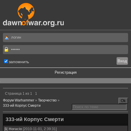
запомнить
Регистрация
.
Страница
1
из
1
1
Форум Warhammer
»
Творчество
»
333-ий Корпус Смерти
333-ий Корпус Смерти
[
1
]
Horacio
[2010-11-01, 2:39:31]