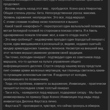
продолжил:
- Восемь недель назад этот мир... пробудился. Ксено-раса Некронтир.
Общая степень угрозы: бета. Непосредственная угроза: максима.
Уровень заражения: неопределен. Это все, лорд-маршал.
С этими словами псайкер низко поклонился и вышел.
- Какой такой «некрофил»? - переспросил один вальхальский полковник,
мотая белокурой головой по сторонам в поисках ответа. Я и Авель
одновременно пожали плечами: мол, а нам-то откуда знать?
- Это мир-гробница? - недоверчиво прогудел один бородатый генерал с
пузом, едва вмещавшимся в роскошный (и, видимо, недавно сшитый)
мундир армагеддонских танковых легионов. Несмотря на внешний вид,
этот человек внушал уважение уровнем своей эрудиции.
- Так точно, господин генерал! - подтвердил один из советников лорд-
маршала, что-то щелкая на пульте управления общего
информационного дисплея. Спустя секунду нашему взору предстали
пикт-снимки армии железных мертвецов, чьи глазницы светились каким-
то пугающим зеленоватым светом. Я вздрогнул от холодка,
пробежавшего по позвоночнику.
- Тогда это проблема, извините за выражение, Инквизиции, - практически
прошептал последнее слово толстый генерал.
- Так и есть, - нахмурился лорд-маршал, подкуривая сигару. - Мы были
реквизированы по приказу Ордо Ксенос Инквизиции под нжды лорд-
инквизитора Диогена Фаустаса лично.
- Фаустаса?! - проговорил я, чувствуя, что сейчас грохнусь в обморок.