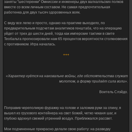
заняты "шестеренки" Омниссии и инженеры двух валхалльских полков
вместе со всем личным составом. Не самая предпочтительная
работенка для двух тысяч здоровенных вояк.
С виду все легко и просто, однако на практике выходило, по
предварительным подсчетам аналитиков генштаба, что на операцию
уйдет от трех до шести дней, тогда как имперские тактики в свите
Теобальта прогнозировали нам 65 процентов вероятности столкновения
с противником. Игра началась.
+++
«Характер куётся на наковальне войны, где обстоятельства служат
молотом, а форму придаёт сила воли».
Воитель Слэйдо.
Поправив череполикую фуражку на голове и заложив руки за спину, я
вышел из грузового контейнера на свет божий, четко чеканя шаг, и
глубоко вдохнул свежий утренний воздух. Приближался рассвет.
Мои подчиненные прекрасно делали свою работу: на разведку