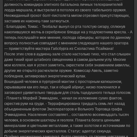
должность командира элитного батальона личных телохранителей
лорда-маршала, и выстрелил в потолок из своего табельного оружия.
Неожиданный грохот болт-пистолета мигом отрезвил присутствующих,
заставив их наконец-таки заткнуться.
- Благодарю, Томас. - Теобальт вынул со рта толстую сигару, сплюнув
накопившуюся желчь в серебряное блюдце на у подлокотника кресла. - А
теперь послушайте мое мнение, господа офицеры, которое по данному
вопросу полностью совпадает с мнением следующего нашего оратора
— приветствуйте мастера Габсбурга из Схоластика Псайкана!
После этих слов в аудиенц-зале стало настолько тихо, что стал слышен
даже тихий храп штабного священника в самом дальнем углу. Многие
мои коллеги, кая я успел заметить, окрестили себя знамением аквиллы,
другие же открыто расчехлили оружие. Комиссар Авель, заметно
побледнев, активировал энергетический кулак.
Вошедший человек в пурпурной мантии с просторным капюшоном,
скрывавшем как его лицо, так и общий абриус, низко поклонился и
заговорил удивительно твердым для столь тщедушного тельца голосом.
- Планета Морфей Эчмиадзин, - начал он изложение сухих фактов,
скрестив руки на груди. - Террафицирована тридцать семь лет назад
объединенным флотом Эксплораторов и Вольного Торговца графа
Эчмиадзина. Население составляет... составляло восемнадцать тысяч
человек, в основном шахтеры и геологи. Планета богата ценными
минералами и цветными металлами, а также золотом и источниками по
добыче энергетических кристаллов. Статус: адептус секунда.
Псайкер неожиданно замолчал, будто сверяясь со своими чувствами и