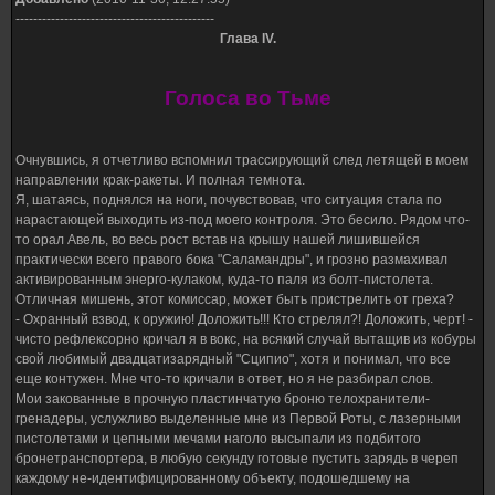
---------------------------------------------
Глава IV.
Голоса во Тьме
Очнувшись, я отчетливо вспомнил трассирующий след летящей в моем
направлении крак-ракеты. И полная темнота.
Я, шатаясь, поднялся на ноги, почувствовав, что ситуация стала по
нарастающей выходить из-под моего контроля. Это бесило. Рядом что-
то орал Авель, во весь рост встав на крышу нашей лишившейся
практически всего правого бока "Саламандры", и грозно размахивал
активированным энерго-кулаком, куда-то паля из болт-пистолета.
Отличная мишень, этот комиссар, может быть пристрелить от греха?
- Охранный взвод, к оружию! Доложить!!! Кто стрелял?! Доложить, черт! -
чисто рефлексорно кричал я в вокс, на всякий случай вытащив из кобуры
свой любимый двадцатизарядный "Сципио", хотя и понимал, что все
еще контужен. Мне что-то кричали в ответ, но я не разбирал слов.
Мои закованные в прочную пластинчатую броню телохранители-
гренадеры, услужливо выделенные мне из Первой Роты, с лазерными
пистолетами и цепными мечами наголо высыпали из подбитого
бронетранспортера, в любую секунду готовые пустить зарядь в череп
каждому не-идентифицированному объекту, подошедшему на