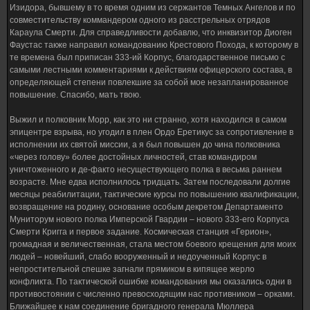
Изидора, бывшему в то время одним из сержантов Темных Ангелов и по
совместительству коммандером одного из расстрельных отрядов
Караула Смерти. Для справедливости добавлю, что инквизитор Диоген
Фаустас также направил командованию Крестового Похода, к которому в
те времена был приписан 333-ий Корпус, благодарственное письмо с
самыми лестными комментариями к действиям офицерского состава, в
определяющей степени повлекшие за собой мое незапланированное
повышение. Спасибо, мать твою.
Выжил и полковник Морр, как это ни странно, хотя находился в самом
эпицентре взрыва, но угодил в плен Ордо Еретикус за сопротивление в
исполнении их святой миссии, а я был повышен до чина полковника
«через голову» более достойных личностей, став командиром
уничтоженного и де-факто несуществующего полка в весьма раннем
возрасте. Мне едва исполнилось тридцать. Затем последовали долгие
месяцы реабилитации, тактические курсы по повышению квалификации,
возвращение на родину, основание особым декретом Департаменто
Муниторум нового полка Имперской Гвардии – нового 333-его Корпуса
Смерти Кригга и первое задание. Космическая станция «Герион»,
громадная и величественная, стала местом боевого крещения для моих
людей – новейший, слабо вооруженный и недоученный Корпус в
непростительной спешке загнали прямиком в кипящее жерло
конфликта. По тактической ошибке командования мы оказались одни в
противостоянии с численно превосходящим нас противником – орками.
Ближайшее к нам соединение бригадного генерала Мюллера