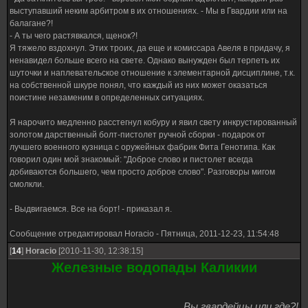
выступавший неким арбитром в их отношениях. - Мы в Гвардии или на
балагане?!
- А ты чего растявкался, щенок?!
Я тяжело вздохнул. Этих троих, да еще и комиссара Авеля в придачу, я
ненавидел больше всего на свете. Однако вынужден был терпеть их
шуточки и наплевательское отношение к элементарной дисциплине, т.к.
на собственной шкуре понял, что каждый из них может оказаться
поистине незаменим в определенных ситуациях.
Я нарочито медленно расстегнул кобуру и явил свету инкрустированный
золотом дарственный болт-пистолет ручной сборки - подарок от
лучшего военного кузница с оружейных фабрик Фита Генотипа. Как
говорил один мой знакомый: "Доброе слово и пистолет всегда
добиваются большего, чем просто доброе слово". Разговоры мигом
смолкли.
- Выдвигаемся. Все на борт! - приказал я.
Сообщение отредактировал
Horacio
-
Пятница, 2011-12-23, 11:54:48
[
14
]
Horacio
[2010-11-30, 12:38:15]
Железные водопады Каликии
Вы гвардейцы или где?!