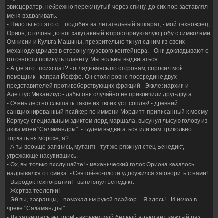
эвисцератор, небрежно перекинутый через спину, до сих пор заставлял
меня вздрагивать.
- Пилоты вот этого... подобия на летательный аппарат, - мой техножрец,
Орион, с головы до ног закутанный в просторную алую робу с символами
Омнисии и Культа Машины, презрительно ткнул одним из своих
механодендридов в сторону грузового контейнера. - Они докладывают о
готовности покинуть планету. Мы вольны выдвигаться.
- А где этот психопат? - оглядываясь по сторонам, спросил мой
помощник - капрал Йоффе. Он стоял ровно посередине двух
представителей противоборствующих фракций - Экклезиархии и
Адептус Механикус - дабы они случайно не прикончили друг-друга.
- Очень лестно слышать такое из твоих уст, сопляк! - древний
санкционированный псайкер по иммени Мордитт, приписанный к моему
Корпусу специальным эдиктом лорд-маршала, высунул лысую голову из
люка моей "Саламандры". - Будем выдвигаться или вам прикольно
торчать на морозе, а?
- А ты вообще заткнись, мутант! - тут же рявкнул отец Бенедикт,
угрожающе насупившись.
- Ох, вы только послушайте! - механический голос Ориона казалось
надрывался от смеха. - Святой-во-плоти удосужился заговорить с нами!
- Выродок технократии! - выплюнул Бенедикт.
- Жертва теологии!
- Эй вы, засранцы, - помахал им рукой псайкер. - Я здесь! - И исчез в
чреве "Саламандры".
- Да заткнитесь вы трое! - взревел мой бедный адъютант, каждый раз