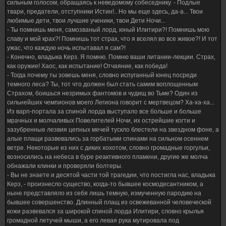
сильным голосом, обращаясь к неведомому собеседнику. - Подлые
твари, предатели, отступники Истин!.. Но мы еще здесь, да-а... Твои
любимые дети, твои лучшие ученики, твои Дети Ночи...
- Ты помнишь меня, самозваный лорд, юный Илитири?! Помнишь мою
славу и мой крах?! Помнишь тот страх, что я вселял во все живое?! И тот
ужас, что каждую ночь испытавал я сам?!
- Конечно, владыка Керз. Я помню. Помню ваши литании-лекции. Страх,
как оружие! Хаос, как испытание! Отчаяние, как победа!
- Тогда почему ты зовешь меня, словно испуганный юнец посреди
темного леса? Ты, тот что должен был стать самим воплощенным
Страхом, боишься незримых фантомов и чудищ во Тьме? Один из
сильнейших чемпионов моего Легиона говорит с мертвецом? Ха-ха-ха...
Из варп-портала за спиной лорда выступало все больше и больше
мрачных и молчаливых Повелителей Ночи, их острейшие когти и
зазубренные лезвия цепных мечей тускло блестели на звездном фоне, а
алые плащи развевались за горбатыми спинами на сильном осеннем
ветре. Некоторые из них с диких хохотом, словно громадные горгульи,
возносились на небеса в буре реактивного пламени, другие же молча
обнажали клинки и проверяли болтеры.
- Вы не знаете и десятой части той трагедии, что постигла нас, владыка
Керз, - произнесло существо, когда-то бывшее космодесантником, а
ныне представляло из себя лишь темную, измученную пародию на
бывшее совершенство. Длинный плащ из освежеванной человеческой
кожи развевался за широкой спиной лорда Илитири, словно крылья
громадной летучей мыши, а его левая рука мутировала под