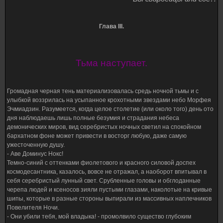
Глава III.
Тьма наступает.
Громадная черная тень материализовалась средь ночной тьмы и с
улыбкой воззрилась на усыпанное крохотными звездами небо Морфея
Эчмиадзин. Разумеется, когда целое столетие (или около того) день ото
дня наблюдаешь лишь полные безумия и страдания небеса
демонических миров, вид серебристых ночных светил на спокойном
бархатном фоне может привести в восторг любую, даже самую
ужесточенную душу.
- Аве Доминус Нокс!
Темно-синий с оттенками фиолетового и красного силовой доспех
космодесантника, казалось, вовсе не отражал, а наоборот впитывал в
себя серебристый лунный свет. Срубленные головы и обглоданные
черепа людей и ксеносов зияли пустыми глазами, наколотые на кривые
шипы, которые в разные стороны выпирали из массивных наплечников
Повелителя Ночи.
- Они убили тебя, мой владыка! - промолвило существо глубоким