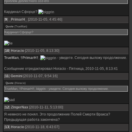
проблем доблестного 333-его
Кардинал Сфорце?
[
9
]
_PrimarH_
[2010-11-05, 4:45:46]
Quote
(
TrueMan
)
Кардинал Сфорце?
[
10
]
Horacio
[2010-11-05, 8:13:30]
TrueMan
,
†PrimarH†
,
- увидете. Сегодня выложу продолжение.
Сообщение отредактировал
Horacio
-
Пятница, 2010-11-05, 8:13:41
[
11
]
Gemini
[2010-11-07, 9:54:16]
Quote
(
Horacio
)
TrueMan, †PrimarH†, biggrin - увидете. Сегодня выложу продолжение.
[
12
]
ZingerNax
[2010-11-11, 5:13:00]
Я немного не понял. Это продолжение Полей Смерти Вракса?
Предыдущая работа закончена?
[
13
]
Horacio
[2010-11-18, 6:43:07]