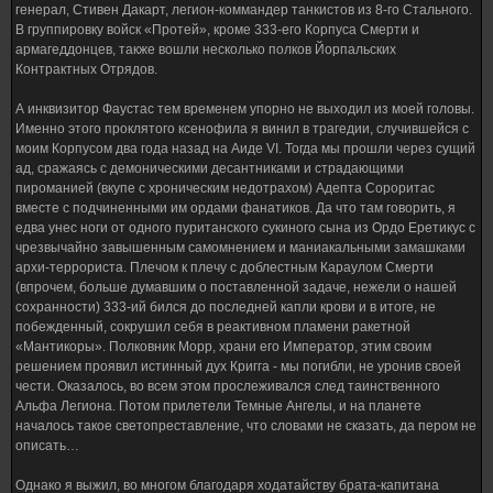
генерал, Стивен Дакарт, легион-коммандер танкистов из 8-го Стального.
В группировку войск «Протей», кроме 333-его Корпуса Смерти и
армагеддонцев, также вошли несколько полков Йорпальских
Контрактных Отрядов.
А инквизитор Фаустас тем временем упорно не выходил из моей головы.
Именно этого проклятого ксенофила я винил в трагедии, случившейся с
моим Корпусом два года назад на Аиде VI. Тогда мы прошли через сущий
ад, сражаясь с демоническими десантниками и страдающими
пироманией (вкупе с хроническим недотрахом) Адепта Сороритас
вместе с подчиненными им ордами фанатиков. Да что там говорить, я
едва унес ноги от одного пуританского сукиного сына из Ордо Еретикус с
чрезвычайно завышенным самомнением и маниакальными замашками
архи-террориста. Плечом к плечу с доблестным Караулом Смерти
(впрочем, больше думавшим о поставленной задаче, нежели о нашей
сохранности) 333-ий бился до последней капли крови и в итоге, не
побежденный, сокрушил себя в реактивном пламени ракетной
«Мантикоры». Полковник Морр, храни его Император, этим своим
решением проявил истинный дух Кригга - мы погибли, не уронив своей
чести. Оказалось, во всем этом прослеживался след таинственного
Альфа Легиона. Потом прилетели Темные Ангелы, и на планете
началось такое светопреставление, что словами не сказать, да пером не
описать…
Однако я выжил, во многом благодаря ходатайству брата-капитана