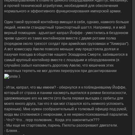
перенаправление к планете ценного оборудования Адептус Механикус
и прочей технической атрибутики, необходимой для обеспечения
нормального и эффективного функционирования имперской армии.
Один такой грузовой контейнер вмещал в себя, однако, намного больше
людей, нежели стандартный транспортный шаттл. Например, я и мой
верный помощник - адъютант капрал Йоффе - уместились в бездонном
чреве одного из таких контейнеров вместе с двумя ротами полка
(порядком около трехсот солдат при армейских грузовиках и "Химерах").
А вот комиссару Авелю повезло меньше: ему предстояла долгая и
пахучая поездка в обществе нашего Эскадрона Смерти, забившегося в
самый крупный контейнер вместе с лошадьми и оборудованием (я
случайно забыл напомнить дорогому Авелю, что кишечник этих
животных терпеть не мог долгих перегрузок при десантировании
).
- Итак, капрал, что мы имеем? - обернулся я к побледневшему Йоффе,
который от страха и паники насмерть вцепился в ремни безопасности,
удерживающие его на месте (это была первая высадка с орбиты для
моего юного друга, так что я как мог старался хоть немного успокоить
паренька). Мне нужен сообразительный и толковый офицер под рукой,
когда мы столкнемся с некронами, а не нервно-психованный паралитик.
- Что? Что... герр полковник... Когда это закончиться???
- Мы еще не стартовали, парень. Пилоты разогревают двигатели.
- Бляяя...