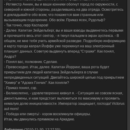
- Ротмистр Аннин, вы и ваши конники обогнут город по окружности, с
северной и южной стороны, разделившись на два отряда. Осмотритесь
и докладывайте обо всем, что покажется вам странным или
вызывающим подозрение. Обо всём. Приказ ясен, Рудольф?
- Так точно, герр Каспаров!
- Далее. Капитан Зейдельберг, вы и ваши взводы выдвинетесь первыми
и прочешите весь этот сектор, - я ткнул пальцем в экран ауспекса. - В
общем, не мне тебя учить армейской разведке. Подробную информацию
и карту города капрал Йоффе уже перекинул на ваш электронный
планшет данных. Советую выдвинуть вперед "Стражи". Как понял,
Андрэ?
- Понял вас, полковник. Сделаю.
- Превосходно. Итак, далее. Капитан Йорринг, ваша рота будет
прикрытием для людей капитана Зейдельберга в случае
непредвиденных ситуаций. Двигайтесь широкой цепью под прикрытием
"Химер" и "Адских Гончих". Как поняли?
- Приказ понял, сэр.
- Великолепно, - удовлетворенно кивнул я. - Ситуация не совсем ясная,
джентльмены, и нам предстоит выложиться по максимуму и проявить
немалую долю инициативности. Император защищает, господа! Victorus
aut mors!
- Победа или смерть! - хором воскликнули офицеры.
Итак, мы двинулись прямиком на Аркадию.
Добавлено
(2010-11-30, 12:27:55)