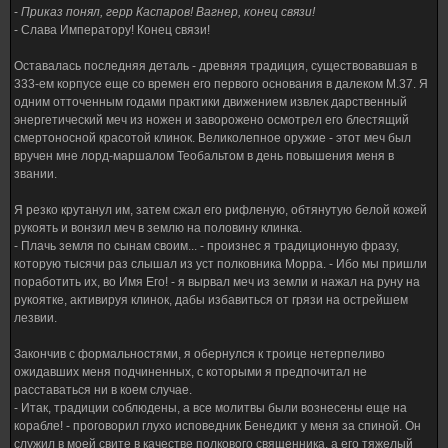
-
Приказ понял, герр Каспаров! Вагнер, конец связи!
- Слава Императору! Конец связи!
Оставалась последняя деталь - древняя традиция, существовавшая в
333-ем корпусе еще со времен его первого основания в далеком М.37. Я
одним отточенным годами практики движением извлек дарственный
энергетический меч из ножен и заворожено осмотрел его блестящий
смертоносной красотой клинок. Великолепное оружие - этот меч был
вручен мне лорд-маршалом Теобальтом в день повышения меня в
звании.
Я резко крутанул им, затем сжал его рифленую, обтянутую белой кожей
рукоять и вонзил меч в землю на половину клинка.
- Плачь земля по сынам своим... - произнес я традиционную фразу,
которую тысячи раз слышал из уст полковника Морра. - Ибо мы пришли
поработить их, во Имя Его! - я вырвал меч из земли и нажал на руну на
рукоятке, активируя клинок, дабы избавиться от грязи на острейшем
лезвии.
Закончив с формальностями, я обернулся к троице нетерпеливо
ожидавших меня подчиненных, с которыми я предпочитал не
расставаться ни в коем случае.
- Итак, традиции соблюдены, а все молитвы были вознесены еще на
корабле! - проговорил глухо исповедник Бенедикт у меня за спиной. Он
служил в моей свите в качестве полкового священника, а его тяжелый