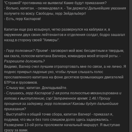
"Стражей" противника не выявила! Какие будут приказания?
- Вольно, капитан. - скомандовал я. - Так держать! Дальнейшие указания
получите по воксу. Свободны, герр Зейдельберг!
- Есть, герр Каспаров!
Капитан еще раз козырнул, четко развернулся на каблуках и, в
окружении двух своих лейтенантов и отделения солдат, бодро зашагал
назад в сторону своей "Химеры".
-
Герр полковник? Прием!
- заговорил мой вокс бесцветным и твердым,
как скала, голосом капитана Вагнера, командира моей второй роты. -
Разрешите доложить?
Видимо, Вагнер счел лучшим отрапортовать мне по связи, а не лично. Я
поднес прикрыл ладонью ухо, чтобы лучше слышать голос
прославленного капитана на фоне десятков громыхающих двигателей
БТР'ов и грузовиков.
- Слышу вас, капитан. Докладывайте.
-
Слушаюсь, герр Каспаров! 2-ая рота полностью механизирована и
готова к выступлению, сэр! Затраченное время: 1.46.! Прошу
прощения за задержку, герр полковник! Каковы будут дальнейшие
приказания?
- Выступайте к общей точке сбора, капитан Вагнер! - приказал я,
подумав, что мы и без того слишком долго здесь задержались. -
Разведчики 13-ой роты проложили начальный маршрут. Я выступаю
сразу за вами.