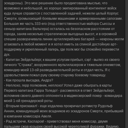
эскадроны). Это мое решение было продиктована мыслью, что
возможно и небольшой, но хорошо экипированный контингент войск
куда лучше справится с поставленной задачей, нежели целый Корпус
Смерти, громыхающий боевыми машинами и армированными сапогами.
Большая же часть 333-его (под ответственностью майора Сьессы и
сеньор-капитана Вальтера) осталась на безопасном расстоянии от
города, заняв несколько стратегически выгодных высот, и в огромной
спешке разворачивала линии артиллерийских батарей — некроны могли
атаковать в любой момент и я хотел иметь за спиной достойную арт-
поддержку и укрепленный лагерь, где полк мог бы спокойно перевести
дух.
- Капитан Зейдельберг, к вашим услугам прибыл, сэр! - вылез из своего
личного "Стража", вооруженного мультилазером и тяжелым огнеметом,
командир моей 13-ой разведывательной роты и отдал честь. Я с
удовольствием пожал руку своему старому боевому товарищу.
- Как прошла высадка, Андрэ?
- Неплохо, герр полковник, неплохо! Успел даже обыграть в карты
Первого капитана Гарра Толедо! - рассмеялся в ответ Зейдельберг,
вспомнив своего давнего оппонента в маджескерский покер - командира
моей 1-ой гренадерской роты.
- Вторым прискакал! - еще издалека прокричал ротмистр Рудольф
Аннин, командующий моих всадников из эскадронов Смерти, прибывший
в компании комиссара Авеля.
- Рад встрече, Каспаров! - приветствовал меня комиссар, двумя
пальцами сжав козырек своей высокой череполикой фуражки. Видимо,