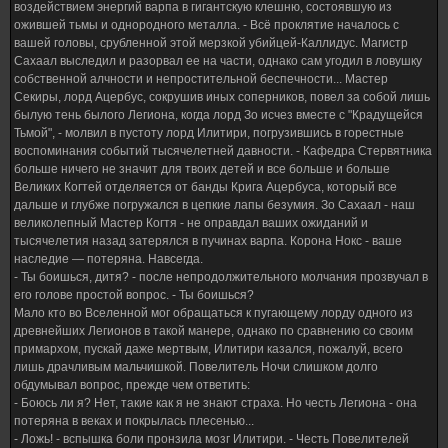
воздействием энергий варпа в гигантскую клешню, состоявшую из
ожившей тьмы и однородного металла. - Всё проклятие началось с
вашей головы, срубленной этой мерзкой убийцей-Каллидус. Магистр
Сахаал выследил и разорвал ее на части, однако сам угодил в ловушку
собственной алчности и непростительной беспечности... Мастер
Секиры, лорд Ацербус, сокрушив иных соперников, повел за собой лишь
былую тень былого Легиона, когда лорд Зо исчез вместе с "Крадущейся
Тьмой", - молвил в пустоту лорд Илитири, погрузившись в горестные
воспоминания событий тысячелетней давности. - Кафедра Стервятника
больше ничего не значит для твоих детей и все больше и больше
Великих Когтей отделяется от банды Крига Ацербуса, который все
дальше и глубже погружался в цепкие лапы безумия. Зо Сахаал - наш
великолепный Мастер Когтя - не оправдал ваших ожиданий и
тысячелетия назад затерялся в пучинах варпа. Корона Нокс - ваше
наследие — потеряна. Навсегда.
- Ты боишься, дитя? - после непродолжительного молчания прозвучал в
его голове простой вопрос. - Ты боишься?
Мало кто во Вселенной мог обращаться к пугающему лорду одного из
древнейших Легионов в такой манере, однако по сравнению со своим
примархом, пускай даже мертвым, Илитири казался, пожалуй, всего
лишь драчливым мальчишкой. Повелитель Ночи слишком долго
обдумывал вопрос, прежде чем ответить:
- Боюсь ли я? Нет, такие как я не знают страха. Но честь Легиона - она
потеряна в веках и покрылась плесенью...
- Ложь! - вспышка боли пронзила мозг Илитири. - Честь Повелителей