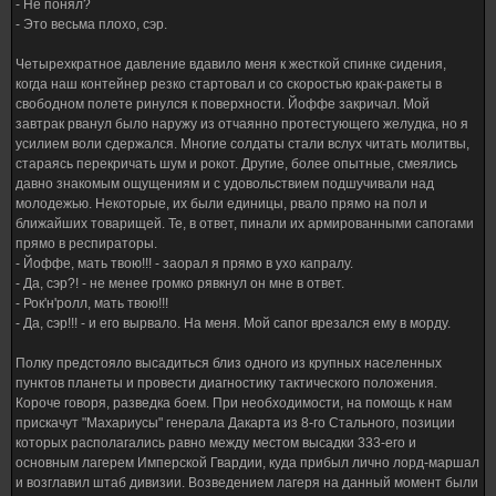
- Не понял?
- Это весьма плохо, сэр.
Четырехкратное давление вдавило меня к жесткой спинке сидения,
когда наш контейнер резко стартовал и со скоростью крак-ракеты в
свободном полете ринулся к поверхности. Йоффе закричал. Мой
завтрак рванул было наружу из отчаянно протестующего желудка, но я
усилием воли сдержался. Многие солдаты стали вслух читать молитвы,
стараясь перекричать шум и рокот. Другие, более опытные, смеялись
давно знакомым ощущениям и с удовольствием подшучивали над
молодежью. Некоторые, их были единицы, рвало прямо на пол и
ближайших товарищей. Те, в ответ, пинали их армированными сапогами
прямо в респираторы.
- Йоффе, мать твою!!! - заорал я прямо в ухо капралу.
- Да, сэр?! - не менее громко рявкнул он мне в ответ.
- Рок'н'ролл, мать твою!!!
- Да, сэр!!! - и его вырвало. На меня. Мой сапог врезался ему в морду.
Полку предстояло высадиться близ одного из крупных населенных
пунктов планеты и провести диагностику тактического положения.
Короче говоря, разведка боем. При необходимости, на помощь к нам
прискачут "Махариусы" генерала Дакарта из 8-го Стального, позиции
которых располагались равно между местом высадки 333-его и
основным лагерем Имперской Гвардии, куда прибыл лично лорд-маршал
и возглавил штаб дивизии. Возведением лагеря на данный момент были