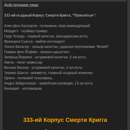
Действующие лица:
333-ий осадный Корпус Смерти Кригга, "Проклятые":
Ален фон Каспаров - полковник, герр-командующий.
Мордитт - псайкер примус.
Гарр Толедо - первый капитан, гренадерская рота.
Франциск Сьесса - майор-интендант.
Эонох Вальтер - сеньор-капитан, ударная группировка "Жокей".
Герман фон Йоффе - капрал-адъютант.
Зигмунд Йорринг - штурмовой капитан, 5-ая рота.
Авель - легат-комиссар.
Ваэлан Вагнер - штурмовой капитан, 2-ая рота.
Энрико Шанти - вахмистр, главный осадный инженер.
Орион - полковой техножрец.
Андрэ Зейдельберг - армейская разведка, 13-ая рота.
Бенедикт - исповедник.
333-ий Корпус Смерти Кригга