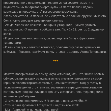
приветственного рукопожатия, однако успел вовремя заметить
внушительных габаритов энерго-кулак на месте правой ладони
комиссара и передумал. - А вы серьезно вооружены.
Авель посмотрел на массивное и смертельно опасное оружие ближнего
боя, словно впервые заметил его наличие.
- Ах, да! Через час назначен брифинг у маршала, - усмехнувшись,
заговорил он. - Я пришел сообщить вам. Палуба 12, сектор 2, аудиенц-
зал II.
- И для этого вы вооружились, словно идете в битву с фраговыми
тиранидами?
- И вам советую, - ответил комиссар, по-военному развернувшись на
каблуках. - Говорят, там будут присутствовать адепты Астра Телепатики.
+++
Можете поверить моему опыту, когда четырнадцать штабных и боевых
офицеров, привыкших раздавать ясные и четкие приказания в самом
горниле любого жаркого сражения, начинают кричать в одну глотку в
тесном помещении стратегиума, возникает непреодолимое желание
вытащить из-под шинели фраг-гранату и взорвать весь аудиенц-зал к
варповой прабабушке.
- Эти условия неприемлимы!!! Я солдат, а не самоубийца!!!
- Это задача фраговых Астартес!!! К чертям всё это!!!
- Мы - Гвардия!!! А ты, мать твою, трус!!!