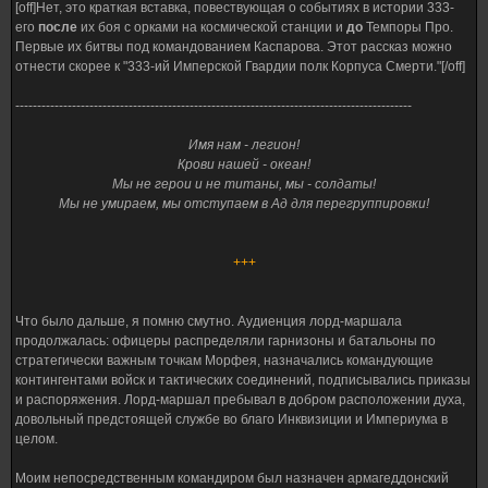
[off]Нет, это краткая вставка, повествующая о событиях в истории 333-
его
после
их боя с орками на космической станции и
до
Темпоры Про.
Первые их битвы под командованием Каспарова. Этот рассказ можно
отнести скорее к "333-ий Имперской Гвардии полк Корпуса Смерти."[/off]
-------------------------------------------------------------------------------------------
Имя нам - легион!
Крови нашей - океан!
Мы не герои и не титаны, мы - солдаты!
Мы не умираем, мы отступаем в Ад для перегруппировки!
+++
Что было дальше, я помню смутно. Аудиенция лорд-маршала
продолжалась: офицеры распределяли гарнизоны и батальоны по
стратегически важным точкам Морфея, назначались командующие
контингентами войск и тактических соединений, подписывались приказы
и распоряжения. Лорд-маршал пребывал в добром расположении духа,
довольный предстоящей службе во благо Инквизиции и Империума в
целом.
Моим непосредственным командиром был назначен армагеддонский