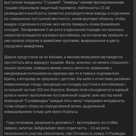
выступили эскадроны "Стражей", "Химеры" своими бронированными
тушами образовали защитный периметр, лейтенанты 13-ой
разведывательной роты грамотно рассредоточили взводы и отделения
по совершенно пустынной местности, заняв круговую оборону, чтобы
каждое отделение в случае чего могло прикрыть огнем ближайших
соседей. Тем временем 2-ая рота в идеальном порядке построилась
напротив громадного грузового контейнера, на котором мы прибыли, и
уже начала погрузку в армейские грузовики, выкрашенные в цвета
городского камуфляжа.
Дорога предстояла не из близких, а многим моим ребятам придется
протоптать весь маршрут пешком. Жаль, конечно, но ничего страшного -
пешая прогулка, поверьте моему опыту, ничто по сравнению с
ежедневным ползанием на карачках где-то в темных подземельях
Кригга, к которому их приучали с детства. На небе я отчетливо различал
инверсионные следы заходящих на посадку шаттлов и контейнеров с
остальной частью 333-его Корпуса. Вскоре полк объединится в единый
кулак и начнет выполнение поставленной задачи: вокс-кастер моей
командной "Саламандры" каждые пять минут передавал координаты
точки общего сбора на определенной волне, выделенной
командованием только для моего Корпуса.
- Герр полковник, разрешите доложить? - вытянувшись по стойке
смирно, капитан Зейдельберг лихо отдал честь. - 13-ая рота
безопасность участка обеспечила, сэр! Готовность номер 1! Разведка