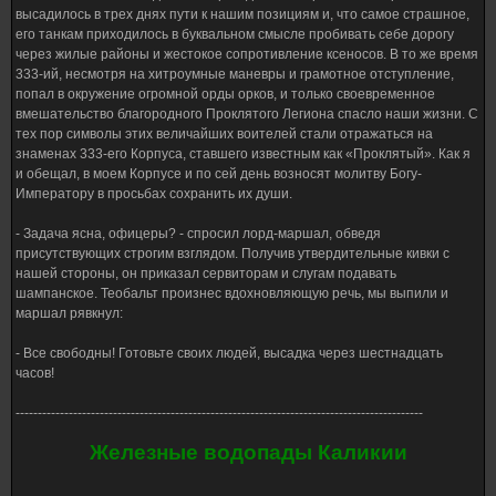
высадилось в трех днях пути к нашим позициям и, что самое страшное,
его танкам приходилось в буквальном смысле пробивать себе дорогу
через жилые районы и жестокое сопротивление ксеносов. В то же время
333-ий, несмотря на хитроумные маневры и грамотное отступление,
попал в окружение огромной орды орков, и только своевременное
вмешательство благородного Проклятого Легиона спасло наши жизни. С
тех пор символы этих величайших воителей стали отражаться на
знаменах 333-его Корпуса, ставшего известным как «Проклятый». Как я
и обещал, в моем Корпусе и по сей день возносят молитву Богу-
Императору в просьбах сохранить их души.
- Задача ясна, офицеры? - спросил лорд-маршал, обведя
присутствующих строгим взглядом. Получив утвердительные кивки с
нашей стороны, он приказал сервиторам и слугам подавать
шампанское. Теобальт произнес вдохновляющую речь, мы выпили и
маршал рявкнул:
- Все свободны! Готовьте своих людей, высадка через шестнадцать
часов!
--------------------------------------------------------------------------------------------
Железные водопады Каликии