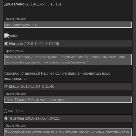
Добавлено
(2010-11-04, 3:15:15)
---------------------------------------------
Quote
(
Horacio
)
каяя успел заметить,
[
6
]
Horacio
[2010-11-04, 3:15:26]
Quote
(
MaLal
)
Horacio, Молодец что возрождаешь. В сумме было бы неплохо выложить все
рассказы в виде одного текстового файла.*намекает*
Спасибо, стараюсь)) На счет одного файла - как-нибудь надо
заморочиться.
[
7
]
MaLal
[2010-11-04, 6:11:46]
Quote
(
Horacio
)
- Мы - Гвардия!!! А ты, мать твою, трус!!!
Доставило.
[
8
]
TrueMan
[2010-11-05, 4:04:21]
Quote
(
Horacio
)
Я собираюсь так сюжет закрутить, что некроны покажутся лишь наименьшей из