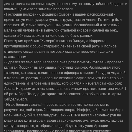
дикая скачка на свежем воздухе пошла ему на пользу: обычно бледные и
впалые щеки Авеля заметно порозовели.
- Господин полковник, Всадники Смерти в вашем распоряжении! -
приветствуя меня ударом кулака в грудь, сказал Аннин. Ротмистр был
коренастый, с лихо закрученными усами, бесшабашный и отважный
маленький человечек в выпуклой стальной кирасе и саблей на боку,
однако в битвах верхом на коне ему не было равных.
Последним прибыла "Химера" капитана Зигмунда Йорринга,
притащившего с собой старшего лейтенанта своей роты и полное
отделение солдат, один из которых оказался вооружен гудящим
плазмаганом.
- Здравия желаю, герр Каспаров! 5-ая рота к смерти готова! - проревел
капитан Йорринг, вытянувшись по стойке смирно. Разглядывая этого
твердого, как скала, великолепного офицера с широкой грудью медалей
и железных крестов, я невольно вспомнил слух о том, что Вальтер был
единственным человеком в полку, кого боялся и избегал сам комиссар
Авель. Недаром этот человек являлся личным протеже капитана моей 1-
ой роты Гарр Толедо (которого так бессовестного обыгрывал в карты
Зейдельберг).
- Итак, боевая задача! - провозгласил я громко, когда все мы и,
разумеется, мой верный помощник капрал Йоффе, забрались на борт
моей командной "Саламандры". Техник БТР'а нажал несколько рун на
клавиатуре когитатора и экран стационарного ауспекса, несколько раз
мигнув, загорелся, отображая подробную карту улиц Аркадии.
Я принялся к распределению ролей в предстоящем спектакле: