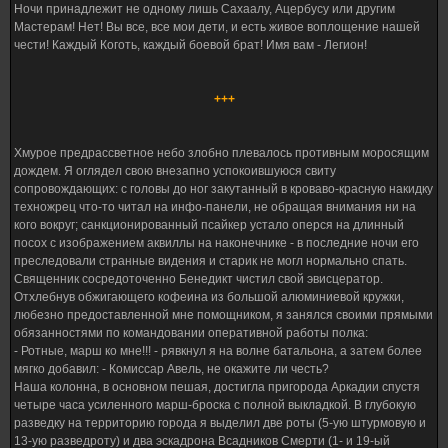
Ночи принадлежит не одному лишь Сахаалу, Ацербусу или другим
Мастерам! Нет! Вы все, все мои дети, и есть живое воплощение нашей
чести! Каждый Коготь, каждый боевой брат! Имя вам - Легион!
+++
Хмурое предрассветное небо злобно плевалось противным моросящим
дождем. Я оглядел свою внезапно успокоившуюся свиту
сопровождающих: с головы до ног закутанный в кроваво-красную накидку
техножрец что-то читал на инфо-панели, не обращая внимания ни на
кого вокруг; санкционированный псайкер устало оперся на длинный
посох с изображением аквиллы на наконечнике - в последние ночи его
преследовали странные видения и старик не могл нормально спать.
Священник сосредоточенно Бенедикт чистил свой эвисцератор.
Отхлебнув обжигающего кофеина из большой алюминиевой кружки,
любезно предоставленной мне помощником, я занялся своими прямыми
обязанностями по командовании оперативной работы полка:
- Ротные, марш ко мне!!! - рявкнул я на волне батальона, а затем более
мягко добавил: - Комиссар Авель, не окажите ли честь?
Наша колонна, в основном пешая, достигла пригорода Аркадии спустя
четыре часа усиленного марш-броска с полной выкладкой. В глубокую
разведку на территорию города я выделил две роты (5-ую штурмовую и
13-ую разведроту) и два эскадрона Всадников Смерти (1- и 19-ый