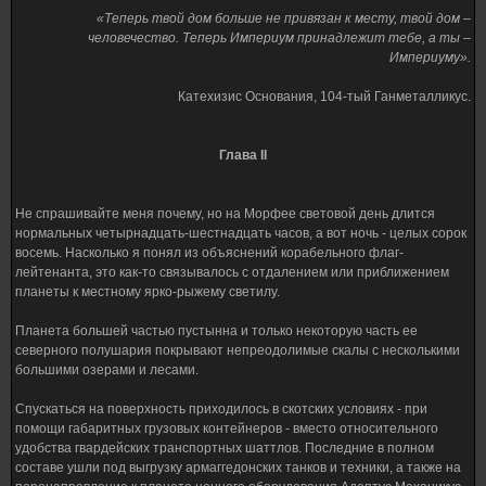
«Теперь твой дом больше не привязан к месту, твой дом –
человечество. Теперь Империум принадлежит тебе, а ты –
Империуму».
Катехизис Основания, 104-тый Ганметалликус.
Глава II
Не спрашивайте меня почему, но на Морфее световой день длится
нормальных четырнадцать-шестнадцать часов, а вот ночь - целых сорок
восемь. Насколько я понял из объяснений корабельного флаг-
лейтенанта, это как-то связывалось с отдалением или приближением
планеты к местному ярко-рыжему светилу.
Планета большей частью пустынна и только некоторую часть ее
северного полушария покрывают непреодолимые скалы с несколькими
большими озерами и лесами.
Спускаться на поверхность приходилось в скотских условиях - при
помощи габаритных грузовых контейнеров - вместо относительного
удобства гвардейских транспортных шаттлов. Последние в полном
составе ушли под выгрузку армаггедонских танков и техники, а также на