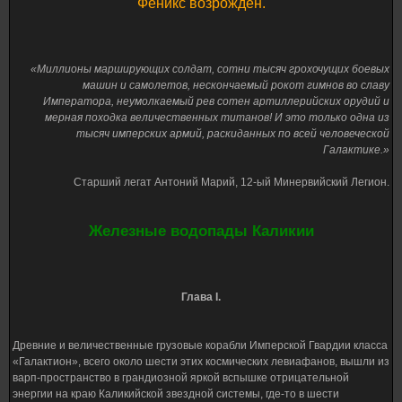
Феникс возрожден.
«Миллионы марширующих солдат, сотни тысяч грохочущих боевых
машин и самолетов, нескончаемый рокот гимнов во славу
Императора, неумолкаемый рев сотен артиллерийских орудий и
мерная походка величественных титанов! И это только одна из
тысяч имперских армий, раскиданных по всей человеческой
Галактике.»
Старший легат Антоний Марий, 12-ый Минервийский Легион.
Железные водопады Каликии
Глава I.
Древние и величественные грузовые корабли Имперской Гвардии класса
«Галактион», всего около шести этих космических левиафанов, вышли из
варп-пространство в грандиозной яркой вспышке отрицательной
энергии на краю Каликийской звездной системы, где-то в шести