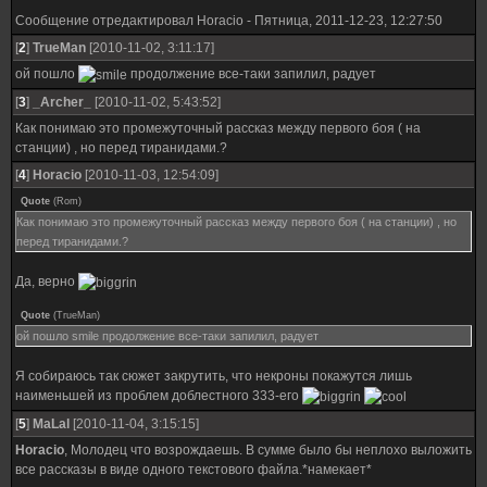
Сообщение отредактировал
Horacio
-
Пятница, 2011-12-23, 12:27:50
[
2
]
TrueMan
[2010-11-02, 3:11:17]
ой пошло
продолжение все-таки запилил, радует
[
3
]
_Archer_
[2010-11-02, 5:43:52]
Как понимаю это промежуточный рассказ между первого боя ( на
станции) , но перед тиранидами.?
[
4
]
Horacio
[2010-11-03, 12:54:09]
Quote
(
Rom
)
Как понимаю это промежуточный рассказ между первого боя ( на станции) , но
перед тиранидами.?
Да, верно
Quote
(
TrueMan
)
ой пошло smile продолжение все-таки запилил, радует
Я собираюсь так сюжет закрутить, что некроны покажутся лишь
наименьшей из проблем доблестного 333-его
[
5
]
MaLal
[2010-11-04, 3:15:15]
Horacio
, Молодец что возрождаешь. В сумме было бы неплохо выложить
все рассказы в виде одного текстового файла.*намекает*