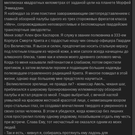
миллионах квадратных километрах от заданой цели на планете Морфей
Эчмиадзин.
Я наблюдал за этим поистине завораживающим светопредставлением с
главной обзорной палубы одного из трех сторожевых фрегатов класса
«Меч», сопровождавших неповоротливые и беспомощные гвардейские
транспортные звездолеты.
Меня зовут Ален фон Каспаров. Я служу в звании полковника в 333-ем
Корпусе Смерти Кригга и с гордостью ношу чин сеньор-офицера Гвардии
Его Величества. Я высок и силен, предпочитаю носить стальную кирасу
под плотным плащем из черной кожи, а мои сапоги всегда начищены до
алмазного блеска, также как и клинок моего древнего силового меча.
Когда-то меня называли лейтенантом и слабаком, потом окрестили
еретиком, а затем величали героем и подающим большие надежды
полководцем отравленного радиацией Кригга. Я многое повидал в этой
жизни, однако еще большему мне предстояло научиться...
- Великолепное зрелище, не правда ли? - комиссар Авель, чеканя шаг,
приблизился к широкому бронированному иллюминатору обзорной
палубы и встал рядом со мной. Гладко выбритый, с вечной наглой
ухмылкой на красивом жестокой красотой лице, с немигающим взором
серо-стальных глаз, он создавал впечатление твердого и уверенного в
своих силах человека. В этом я убедился, когда комиссар без лишних
слов прострелил голову одному рядовому, позабывшем отдать ему честь
при встрече. Слава Ему, тот несчастный не оказался одним из моих
людей.
- Так и есть, - кивнул я, собираясь протянуть ему ладонь для