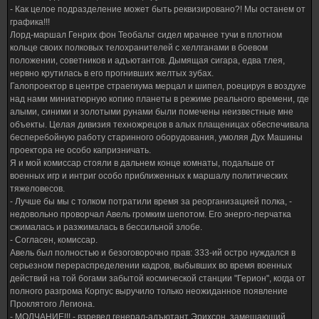
- Как целое подразделение может быть реквизировано?! Мы останем от
графика!!!
Лорд-маршал Генрих фон Теобальт сидел мрачнее тучи в плотном
кольце своих полковых телохранителей с хеллганами в боевом
положении, советников и адъютантов. Дымящая сигара, едва тлея,
нервно крутилась в его прогнивших желтых зубах.
Галопроектор в центре страегиума мерцал и шипел, роецируя в воздухе
над нами миниатюрную копию планеты в режиме реального времени, где
алыми, синими и золотыми рунами были помечены неизвестные мне
объекты. Целая дивизия техножрецов в алых плащеницах обеспечивала
бесперебойную работу старинного оборудования, умоляя Дух Машины
проектора не особо капризничать.
Я и мой комиссар стояли в дальнем конце комнаты, подальше от
военных игр и интриг особо приближенных к маршалу политических
тяжеловесов.
- Лучше бы мы с толком потратили время за реорганизацией полка, -
недовольно проворчал Авель громким шепотом. Его энерго-перчатка
сжималась и разжималась в бессильной злобе.
- Согласен, комиссар.
Авель был полностью и безоговорочно прав: 333-ий остро нуждался в
серьезном перераспределении кадров, выбывших во время военных
действий на той богами забытой космической станции "Герион", когда от
полного разгрома Корпус выручило только неожиданное появление
Проклятого Легиона.
- МОЛЧАНИЕ!!! - взревел генерал-адъютант Эрихсон, замещающий