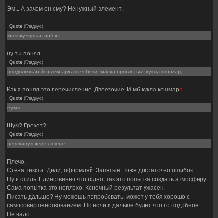
Эм... А зачем он ему? Ненужный элемент.
Quote
(
Гладиус
)
молекулярная сабля
ну ты понял.
Quote
(
Гладиус
)
продолговатый шлем архангел боли, маска проклятых, кукла кошмар,
Как я понял это перечисление. Двоеточие. И мб кукла кошмар
а
Quote
(
Гладиус
)
сумм
Шум? Грохот?
Quote
(
Гладиус
)
перекинул через плече
Плечо.
Стена текста. Дели, оформляй. Запятые. Тоже достаточно ошибок.
Ну и стиль. Единственно что годно, так это попытка создать атмосферу.
Сама попытка это неплохо. Конечный результат ужасен.
Писать дальше? Ну можешь попробовать, может у тебя хорошо с
самосовершенствованием. Но если и дальше будет что то подобное...
Не надо.