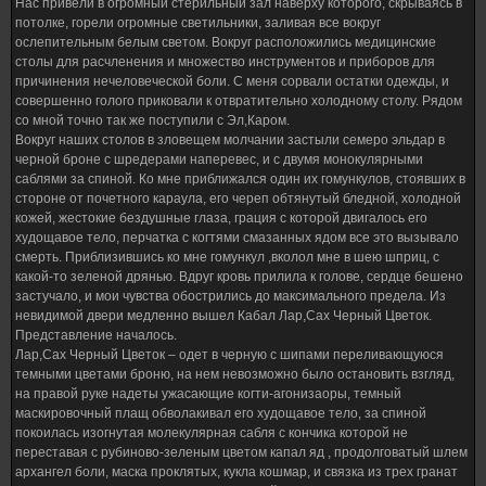
Нас привели в огромный стерильный зал наверху которого, скрываясь в
потолке, горели огромные светильники, заливая все вокруг
ослепительным белым светом. Вокруг расположились медицинские
столы для расчленения и множество инструментов и приборов для
причинения нечеловеческой боли. С меня сорвали остатки одежды, и
совершенно голого приковали к отвратительно холодному столу. Рядом
со мной точно так же поступили с Эл,Каром.
Вокруг наших столов в зловещем молчании застыли семеро эльдар в
черной броне с шредерами наперевес, и с двумя монокулярными
саблями за спиной. Ко мне приближался один их гомункулов, стоявших в
стороне от почетного караула, его череп обтянутый бледной, холодной
кожей, жестокие бездушные глаза, грация с которой двигалось его
худощавое тело, перчатка с когтями смазанных ядом все это вызывало
смерть. Приблизившись ко мне гомункул ,вколол мне в шею шприц, с
какой-то зеленой дрянью. Вдруг кровь прилила к голове, сердце бешено
застучало, и мои чувства обострились до максимального предела. Из
невидимой двери медленно вышел Кабал Лар,Сах Черный Цветок.
Представление началось.
Лар,Сах Черный Цветок – одет в черную с шипами переливающуюся
темными цветами броню, на нем невозможно было остановить взгляд,
на правой руке надеты ужасающие когти-агонизаоры, темный
маскировочный плащ обволакивал его худощавое тело, за спиной
покоилась изогнутая молекулярная сабля с кончика которой не
переставая с рубиново-зеленым цветом капал яд , продолговатый шлем
архангел боли, маска проклятых, кукла кошмар, и связка из трех гранат