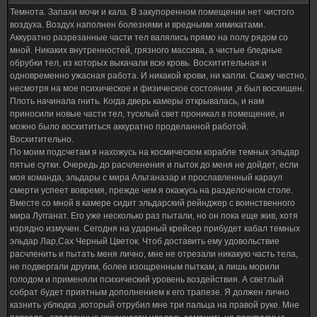
Темнота. Запахи мочи и кала. В закупоренном помещении нет чистого
воздуха. Воздух наполнен болезнями и вредными химикатами.
Аккуратно разрезанные части тел валялись прямо на полу рядом со
мной. Никаких внутренностей, грязного массива, а чистые бледные
обрубки тел, из которых выкачали всю кровь. Восхитительная и
одновременно ужасная работа. И никакой крови, ни капли. Скажу честно,
несмотря на мое психическое и физическое состоянии ,я был восхищен.
Плоть начинала гнить. Когда дверь камеры открывалась, и нам
приносили новые части тел, тусклый свет проникал в помещение, и
можно было восхититься аккуратно проделанной работой.
Восхитительно.
По моим подсчетам я нахожусь на космическом корабле темных эльдар
пятые сутки. Очередь до расчленения и пыток до меня не дойдет, если
моя команда, эльдары с мира Альтаназар и прославленный караул
смерти успеет вовремя, прежде чем я окажусь на разделочном столе.
Вместе со мной в камере сидит эльдарский рейнджер с воинственного
мира Лугганат. Его уже несколько раз пытали, но он пока еще жив, хотя
изрядно измучен. Сегодня на ударный крейсер прибудет кабал темных
эльдар Лар,Сах Черный Цветок. Чтоб доставить ему удовольствие
расчленить и пытать меня лично, мне не отрезали никакую часть тела,
не подвергали другим, более изощренным пыткам, а лишь морили
голодом и применяли психический уровень воздействия. А светлый
собрат будет приятным дополнением к его трапезе. Я должен лично
казнить ублюдка ,который отрубил мне три пальца на правой руке. Мне