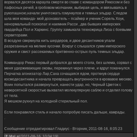
ворвался десяток караула смерти во главе с командором Рикосом и без
пафосных речей, в гробовом молчании, выбирая цель, и ввязываясь в
рукопашною,начали уничтожать гомункулов и темных эльдар. Следом
шла моя команда- мой дознаватель – псайкер и ученик Сорель Хоук,
ненормальный психопат и наемник Расси , два бывших имперских
гвардейца Пол и Харкинс. Группу замыкала техножрица Лиза с боевыми
сервиторами.
В воздухе сверкнула нить шердеров, и двое десантников упали
разрезанные на мелкие кусочки. Вокруг с слышался сумм имперского
оружия и свист рассекаемых бритвенно-острых пуль темных эльдар.
Коммандор Рикас первый добрался до моего стола, без шлема, сорвал с
меня удерживающие оковы, перекинул через плече, и вдруг покачнулся.
Перчатка агонизатор Лар,Саха сочащаяся ядом, проткнув сердце
космодесантника и начала превращать внутренности в кровавое месиво.
Воин попытался развернуться, нанести удар, но, Черный Цветок с
невероятной скоростью выхватил молекулярную саблю и отделил голову
от тела.
Я мешком рухнул на холодной стерильный пол.
Если понравился стиль и начало попробую писать дальше, камрады.
.
Сообщение отредактировал
Гладиус
-
Вторник, 2011-08-16, 8:05:23
[
2
]
MaLal
[2011-08-16, 10:04:19]