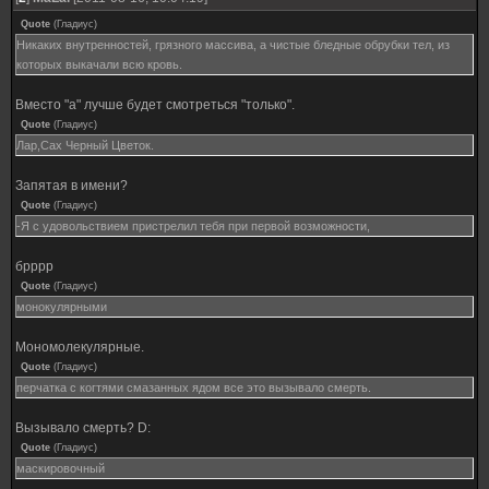
Quote
(
Гладиус
)
Никаких внутренностей, грязного массива, а чистые бледные обрубки тел, из
которых выкачали всю кровь.
Вместо "а" лучше будет смотреться "только".
Quote
(
Гладиус
)
Лар,Сах Черный Цветок.
Запятая в имени?
Quote
(
Гладиус
)
-Я с удовольствием пристрелил тебя при первой возможности,
брррр
Quote
(
Гладиус
)
монокулярными
Мономолекулярные.
Quote
(
Гладиус
)
перчатка с когтями смазанных ядом все это вызывало смерть.
Вызывало смерть? D:
Quote
(
Гладиус
)
маскировочный