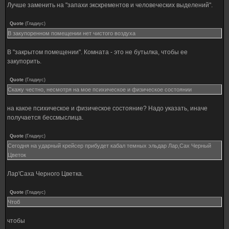
Лучше заменить на "запахи экскрементов и человеческих выделений".
Quote
(
Гладиус
)
В закупоренном помещении нет чистого воздуха
В "закрытом помещении". Комната - это не бутылка, чтобы ее
закупорить.
Quote
(
Гладиус
)
Скажу честно, несмотря на мое психическое и физическое состоянии
на какое психическое и физическое состояние? Надо указать, иначе
получается бессмыслица.
Quote
(
Гладиус
)
Сегодня на ударный крейсер прибудет кабал темных эльдар Лар,Сах Черный
Цветок
Лар'Саха Черного Цветка.
Quote
(
Гладиус
)
Чтоб
чтобы