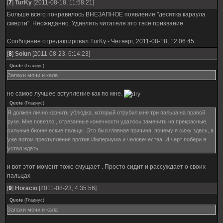
[
7
]
TurKy
[2011-08-18, 11:58:21]
Больше всего понравилось ВНЕЗАПНОЕ появление "десятка караула
смерти". Неожиданно. Удивлять читателя это твоё призвание.
Сообщение отредактировал
TurKy
-
Четверг, 2011-08-18, 12:06:45
[
8
]
Solun
[2011-08-23, 6:14:23]
Quote
(
Гладиус
)
Запахи мочи и кала
не самое лучшее вступление как по мне.
Quote
(
Гладиус
)
Я должен лично казнить ублюдка ,который отрубил мне три пальца на правой
руке. Мне повезло , отрезанные конечности удалось заменить на прекрасные,
сильные бионические пальцы. Это был главная причина, почему я сижу здесь, а
уже потом преступления против Империума и человечества. И черт побери я
устал ждать.
и вот этот момент тоже смущает . Просто сидит и рассуждает о своих
пальцах
[
9
]
Horacio
[2011-08-23, 4:35:56]
Quote
(
Гладиус
)
Запахи мочи и кала