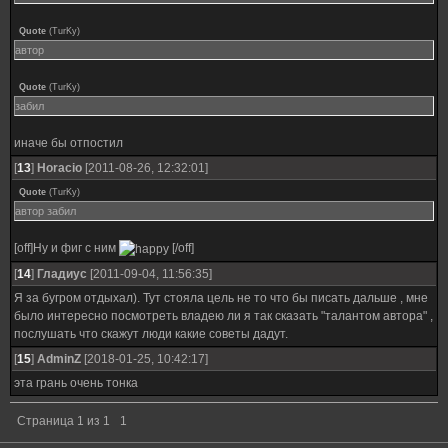
Quote
(
TurKy
)
автор
Quote
(
TurKy
)
забил
иначе бы отпостил
[
13
]
Horacio
[2011-08-26, 12:32:01]
Quote
(
TurKy
)
автор забил
[off]Ну и фиг с ним
[/off]
[
14
]
Гладиус
[2011-09-04, 11:56:35]
Я за бугром отдыхал). Тут стояла цель не то что бы писать дальше , мне
было интересно посмотреть владею ли я так сказать "талантом автора" ,
послушать что скажут люди какие советы дадут.
[
15
]
AdminZ
[2018-01-25, 10:42:17]
эта грань очень тонка
Страница
1
из
1
1