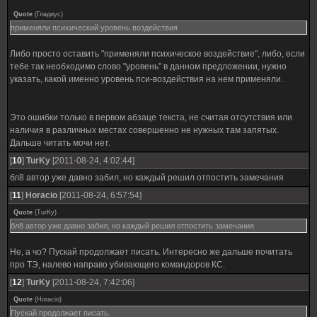
Quote
(
Гладиус
)
применяли психический уровень воздействия
Либо просто оставить "применяли психическое воздействие", либо, если
тебе так необходимо слово "уровень" в данном предложении, нужно
указать, какой именно уровень пси-воздействия на нем применяли.
Это ошибки только в первом абзаце текста, не считая отсутствия или
наличия в различных местах совершенно не нужных там запятых.
Дальше читать мочи нет.
[
10
]
TurKy
[2011-08-24, 4:02:44]
бл8 автор уже давно забил, но каждый решил отпостить замечания
[
11
]
Horacio
[2011-08-24, 6:57:54]
Quote
(
TurKy
)
бл8 автор уже давно забил, но каждый решил отпостить замечания
Не, а чо? Пускай продолжает писать. Интересно же дальше почитать
про ТЭ, налево направо убивающего командоров КС.
[
12
]
TurKy
[2011-08-24, 7:42:06]
Quote
(
Horacio
)
Пускай продолжает писать.