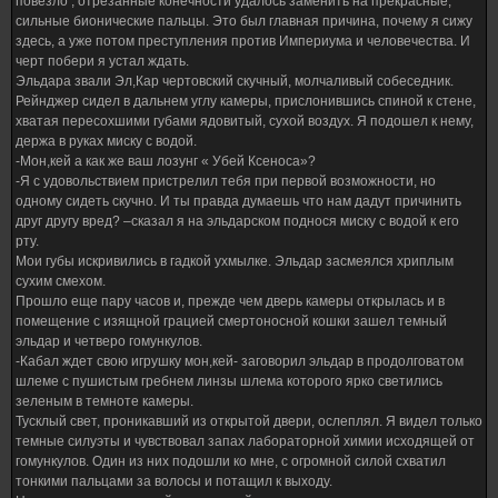
повезло , отрезанные конечности удалось заменить на прекрасные,
сильные бионические пальцы. Это был главная причина, почему я сижу
здесь, а уже потом преступления против Империума и человечества. И
черт побери я устал ждать.
Эльдара звали Эл,Кар чертовский скучный, молчаливый собеседник.
Рейнджер сидел в дальнем углу камеры, прислонившись спиной к стене,
хватая пересохшими губами ядовитый, сухой воздух. Я подошел к нему,
держа в руках миску с водой.
-Мон,кей а как же ваш лозунг « Убей Ксеноса»?
-Я с удовольствием пристрелил тебя при первой возможности, но
одному сидеть скучно. И ты правда думаешь что нам дадут причинить
друг другу вред? –сказал я на эльдарском поднося миску с водой к его
рту.
Мои губы искривились в гадкой ухмылке. Эльдар засмеялся хриплым
сухим смехом.
Прошло еще пару часов и, прежде чем дверь камеры открылась и в
помещение с изящной грацией смертоносной кошки зашел темный
эльдар и четверо гомункулов.
-Кабал ждет свою игрушку мон,кей- заговорил эльдар в продолговатом
шлеме с пушистым гребнем линзы шлема которого ярко светились
зеленым в темноте камеры.
Тусклый свет, проникавший из открытой двери, ослеплял. Я видел только
темные силуэты и чувствовал запах лабораторной химии исходящей от
гомункулов. Один из них подошли ко мне, с огромной силой схватил
тонкими пальцами за волосы и потащил к выходу.