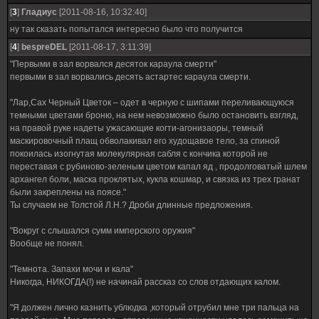
[
3
]
Гладиус
[2011-08-16, 10:32:40]
ну так сказать попытался интересно было что получится
[
4
]
bespreDEL
[2011-08-17, 3:11:39]
"Первыми в зал ворвался десяток караула смерти"
первыми в зал ворвались десять астартес караула смерти.
"Лар,Сах Черный Цветок – одет в черную с шипами переливающуюся
темными цветами броню, на нем невозможно было остановить взгляд,
на правой руке надеты ужасающие когти-агонизаоры, темный
маскировочный плащ обволакивал его худощавое тело, за спиной
покоилась изогнутая молекулярная сабля с кончика которой не
переставая с рубиново-зеленым цветом капал яд , продолговатый шлем
архангел боли, маска проклятых, кукла кошмар, и связка из трех гранат
были закреплены на поясе."
Ты случаем не Толстой Л.Н.? Дроби длинные предложения.
"Вокруг с слышался сумм имперского оружия"
Вообще не понял.
"Темнота. Запахи мочи и кала"
Никогда, НИКОГДА(!) не начинай рассказ со слов отдающих калом.
"Я должен лично казнить ублюдка ,который отрубил мне три пальца на