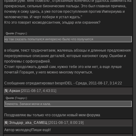
правой руке. Мне повезло , отрезанные конечности удалось заменить на
прекрасные, сильные бионические пальцы. Это был главная причина,
почему я сижу здесь, а уже потом преступления против Империума и
человечества. И черт побери я устал ждать."
Кто это говорит космодесантник, эльдар или охранник?
Quote
(
Гладиус
)
ну так сказать попытался интересно было что получится
в общим, текст трудночитаем, жалеешь абзацы и длинные предложения
перегруженные описание деталей, которые нагоняют скуку. Ошибки и
проблемы с орфографией.
Стоит продолжать думай сам, нужно тебе это или нет, а еще лучше
почитай Горация, у него можно многому поучиться.
Сообщение отредактировал
bespriDEL
-
Среда, 2011-08-17, 3:14:22
[
5
]
Аркан
[2011-08-17, 4:43:01]
Quote
(
Гладиус
)
Темнота. Запахи мочи и кала.
Поздравляю вы только что создали новый мем форума
[
6
]
Эльдар_аka_САМЕЦ
[2011-08-17, 8:00:19]
Автор молодец!Пиши ещё!