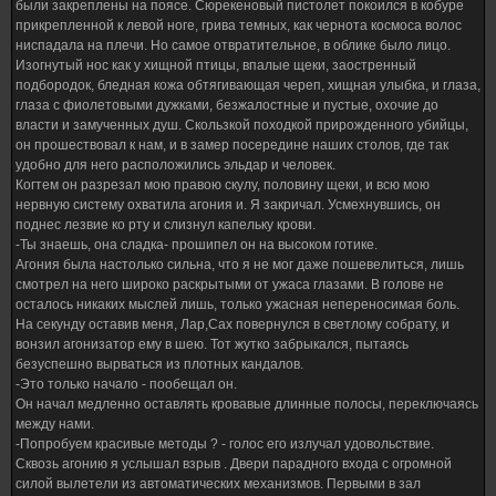
были закреплены на поясе. Сюрекеновый пистолет покоился в кобуре
прикрепленной к левой ноге, грива темных, как чернота космоса волос
ниспадала на плечи. Но самое отвратительное, в облике было лицо.
Изогнутый нос как у хищной птицы, впалые щеки, заостренный
подбородок, бледная кожа обтягивающая череп, хищная улыбка, и глаза,
глаза с фиолетовыми дужками, безжалостные и пустые, охочие до
власти и замученных душ. Скользкой походкой прирожденного убийцы,
он прошествовал к нам, и в замер посередине наших столов, где так
удобно для него расположились эльдар и человек.
Когтем он разрезал мою правою скулу, половину щеки, и всю мою
нервную систему охватила агония и. Я закричал. Усмехнувшись, он
поднес лезвие ко рту и слизнул капельку крови.
-Ты знаешь, она сладка- прошипел он на высоком готике.
Агония была настолько сильна, что я не мог даже пошевелиться, лишь
смотрел на него широко раскрытыми от ужаса глазами. В голове не
осталось никаких мыслей лишь, только ужасная непереносимая боль.
На секунду оставив меня, Лар,Сах повернулся в светлому собрату, и
вонзил агонизатор ему в шею. Тот жутко забрыкался, пытаясь
безуспешно вырваться из плотных кандалов.
-Это только начало - пообещал он.
Он начал медленно оставлять кровавые длинные полосы, переключаясь
между нами.
-Попробуем красивые методы ? - голос его излучал удовольствие.
Сквозь агонию я услышал взрыв . Двери парадного входа с огромной
силой вылетели из автоматических механизмов. Первыми в зал